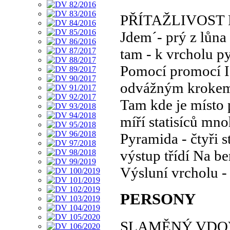
PŘÍTAŽLIVOST
Jdem´- prý z lůna 
tam - k vrcholu p
Pomocí promocí I
odvážným krokem
Tam kde je místo 
míří statisíců mn
Pyramida - čtyři s
výstup třídí Na be
Výsluní vrcholu -
PERSONY
SLAMĚNÝ VDO