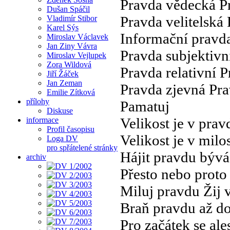
Pravda vědecká P
Dušan Spáčil
Pravda velitelská 
Vladimír Stibor
Karel Sýs
Informační pravd
Miroslav Václavek
Jan Ziny Vávra
Pravda subjektivn
Miroslav Vejlupek
Zora Wildová
Pravda relativní P
Jiří Žáček
Jan Zeman
Pravda zjevná Pra
Emilie Zítková
přílohy
Pamatuj
Diskuse
Velikost je v prav
informace
Profil časopisu
Velikost je v milo
Loga DV
pro spřátelené stránky
Hájit pravdu býv
archiv
Přesto nebo proto
Miluj pravdu Žij 
Braň pravdu až do
Pro začátek se al