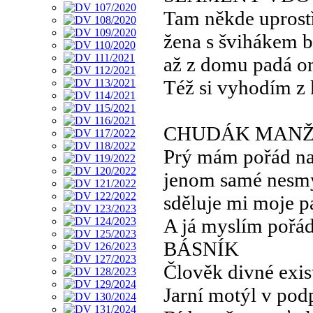
Tam někde uprostř
žena s švihákem b
až z domu padá o
Též si vyhodím z
CHUDÁK MAN
Prý mám pořád na
jenom samé nesm
sděluje mi moje p
A já myslím pořád
BÁSNÍK
Člověk divné exis
Jarní motýl v pod