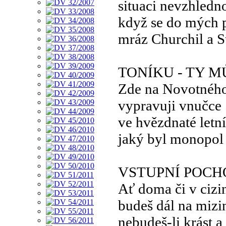
situaci nevzhledn
když se do mých 
mráz Churchil a S
TONÍKU - TY 
Zde na Novotného
vypravuji vnučce
ve hvězdnaté letní
jaký byl monopol
VSTUPNÍ POCH
Ať doma či v cizi
budeš dál na mizi
nebudeš-li krást a