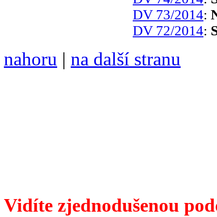
DV 73/2014
:
DV 72/2014
:
nahoru
|
na další stranu
Divoké víno 76/2015 vyšlo
6099 /// samozvaný šéfreda
104 00 Praha 10, Hájek 88,
redakce@divokevino.cz
//
///
příští číslo Divokého v
Vidíte zjednodušenou pod