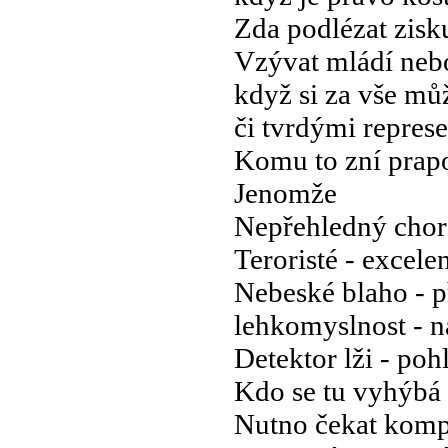
Zda podlézat zisku
Vzývat mládí neb
když si za vše mů
či tvrdými repres
Komu to zní prapo
Jenomže
Nepřehledný chor
Teroristé - excele
Nebeské blaho - 
lehkomyslnost - 
Detektor lži - po
Kdo se tu vyhýbá 
Nutno čekat kompl