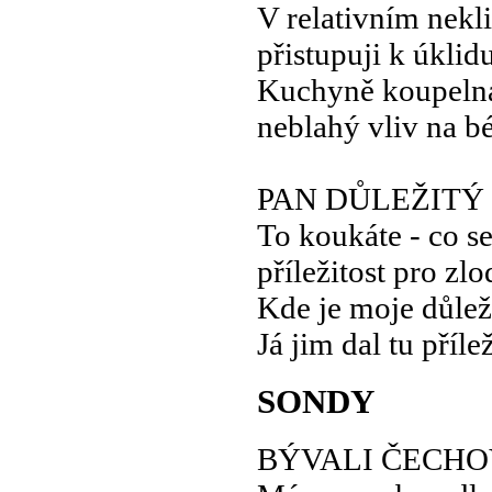
V relativním nekl
přistupuji k úklid
Kuchyně koupeln
neblahý vliv na b
PAN DŮLEŽITÝ
To koukáte - co se
příležitost pro zlo
Kde je moje důlež
Já jim dal tu přílež
SONDY
BÝVALI ČECHOV