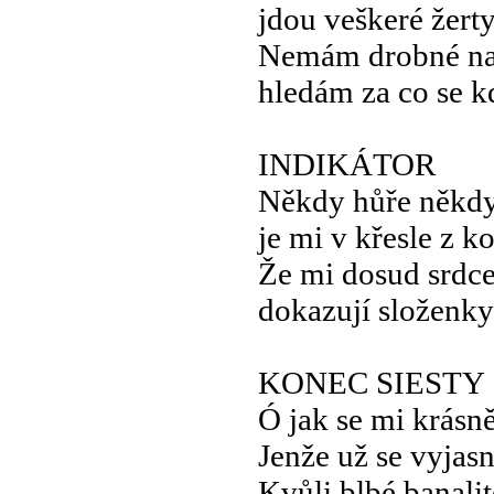
jdou veškeré žert
Nemám drobné na
hledám za co se k
INDIKÁTOR
Někdy hůře někdy
je mi v křesle z 
Že mi dosud srdce
dokazují složenky
KONEC SIESTY
Ó jak se mi krásně
Jenže už se vyjasn
Kvůli blbé banalit