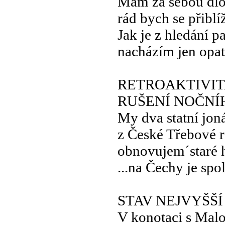
Mám za sebou dlo
rád bych se přiblíž
Jak je z hledání p
nacházím jen opa
RETROAKTIVITA
RUŠENÍ NOČNÍ
My dva statní jon
z České Třebové 
obnovujem´staré h
...na Čechy je spo
STAV NEJVYŠŠ
V konotaci s Mal