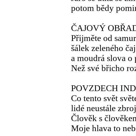
potom bědy pomi
ČAJOVÝ OBŘA
Přijměte od samur
šálek zeleného ča
a moudrá slova o 
Než své břicho ro
POVZDECH IN
Co tento svět svět
lidé neustále zbroj
Člověk s člověkem
Moje hlava to neb