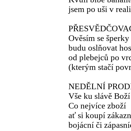
jsem po uši v reali
PŘESVĚDČOVAC
Ověsím se šperky
budu oslňovat hos
od plebejců po vr
(kterým stačí pov
NEDĚLNÍ PROD
Vše ku slávě Boží
Co nejvíce zboží
ať si koupí zákazn
bojácní či zápasní