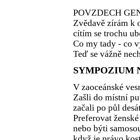
POVZDECH GEN
Zvědavě zírám k 
cítím se trochu u
Co my tady - co 
Teď se vážně nech
SYMPOZIUM 
V zaoceánské vesni
Zašli do místní p
začali po půl desá
Preferovat ženské
nebo býti samos
když je právo kos