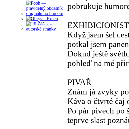
pobrukuje humor
EXHIBICIONIS
Když jsem šel ce
potkal jsem pane
Dokud ještě světl
pohleď na mé při
PIVAŘ
Znám já zvyky po
Káva o čtvrté čaj 
Po pár pivech po 
teprve slast pozná