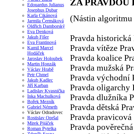
ZA PRAVDOU 
Edouardus Julianus
Josephus Dubar
Karla Cikánová
(Nástin algoritmu
Jarmila Čermáková
Oldřich Damborský
Eva Denková
Pravda historická
Jakub Fišer
Eva Frantinová
Pravda vítěze Pra
Kamil Marcel
Hodáček
Pravda koalice Pr
Jaroslav Holoubek
Martin Honzák
Pravda mužská Pr
Václav Hrabě
Petr Chmel
Pravda východní 
Jakub Kadlec
Pravda oligarchy
Jiří Karban
Ladislav Kvasnička
Pravda dlužníka P
Inka Machulková
Bořek Mezník
Pravda dětská Prav
Gabriel Németh
Václav Odradovec
Pravda pravicová 
Rostislav Opršal
Mirek Pijáček
Pravda pověrečná
Roman Pytelka
Zdeněk Sosna