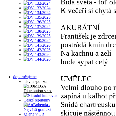
Bída světa - toť o
K večeři si chytá 
AKURÁTNÍ
František je zdrc
postrádá kmín dr
Na kachnu a zelí
bude sypat celý
doporučujeme
UMĚLEC
hlavní sponzor
Velmi dlouho po 
zapíná u kalhot p
Snídá chartreusku
skicuje nástěnnou