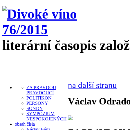
literární časopis zalo
na další stranu
ZA PRAVDOU
PRAVDOUCÍ
POLITIKON
Václav Odrad
PERSONY
SONDY
SYMPOZIUM
NESPOKOJENÝCH
obsah čísla
Václav Bárta