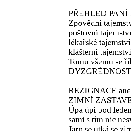
PŘEHLED PANÍ
Zpovědní tajemst
poštovní tajemstv
lékařské tajemství
klášterní tajemstv
Tomu všemu se ří
DYZGRÉDNOS
REZIGNACE ane
ZIMNÍ ZASTAVE
Úpa úpí pod lede
sami s tím nic ne
Jaro se utká se z