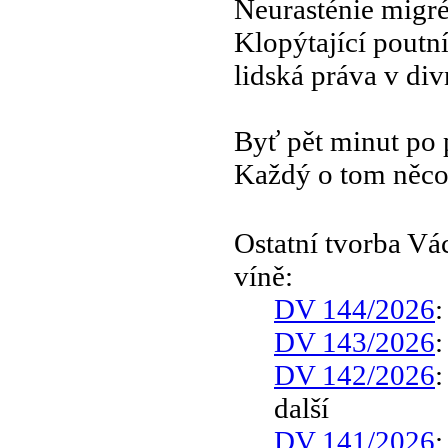
Neurasténie migrén
Klopýtající poutní
lidská práva v di
Byť pět minut po 
Každý o tom něco 
Ostatní tvorba V
víně:
DV 144/2026
DV 143/2026
DV 142/2026
další
DV 141/2026