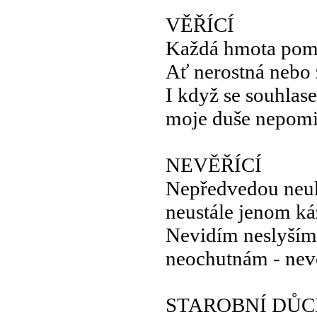
VĚŘÍCÍ
Každá hmota pomí
Ať nerostná nebo 
I když se souhla
moje duše nepom
NEVĚŘÍCÍ
Nepředvedou neu
neustále jenom ká
Nevidím neslyší
neochutnám - nev
STAROBNÍ DŮ