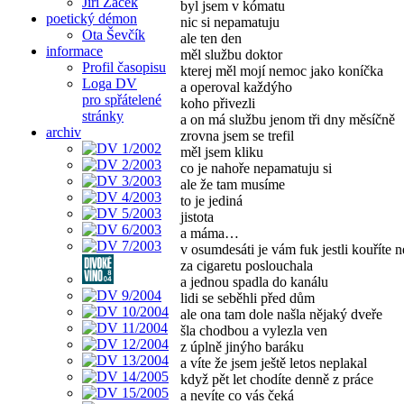
Jiří Žáček
byl jsem v kómatu
poetický démon
nic si nepamatuju
Ota Ševčík
ale ten den
informace
měl službu doktor
Profil časopisu
kterej měl mojí nemoc jako koníčka
Loga DV
a operoval každýho
pro spřátelené
koho přivezli
stránky
a on má službu jenom tři dny měsíčně
archiv
zrovna jsem se trefil
měl jsem kliku
co je nahoře nepamatuju si
ale že tam musíme
to je jediná
jistota
a máma…
v osumdesáti je vám fuk jestli kouříte 
za cigaretu poslouchala
a jednou spadla do kanálu
lidi se seběhli před dům
ale ona tam dole našla nějaký dveře
šla chodbou a vylezla ven
z úplně jinýho baráku
a víte že jsem ještě letos neplakal
když pět let chodíte denně z práce
a nevíte co vás čeká