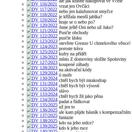
ale jak krásné nakupovat ve Včele
vrzat jen Ovčáci
nebo jen kalafunovat smyčce
je křížala menší jablka?
hraje se o nebo po?
Jsme ještě Oni nebo už Jako?
Pusťte obchody
pusťte lásku
otevřete Grenze U chmelového věnce!
poroste tráva
kufry na příděl
místo Z domoviny složíte Spoluviny
koupené záhady
na aktivační kódy
ó moře
chtěl bych být mrakodrap
chtěl bych být výsostí
slávo
chtěl bych žít jako pěna
padat a řádkovat
už jen to
ale kam půjde básník s kompenzačním
fantazie
kdo na jeho srdce?
kdo k jeho ruce