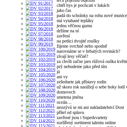
těch příjezdů odjezdů
chtěl bys je pochcati v lukách
jako čas
padá do schránky na rohu nové munice
má vytahané tepláky
jednu věčnou gumu
držíme na ní
zavření
na petlici dvojité roušky
žijeme svrchně nebo spodně
narovnáme se v hrbatých rovinách?
zívají lesy věčně?
za chvíli začne jaro růžová ouška květi
prý nebudeme jako před tím
já
ani vy
zešednete jak přístavy rodin
už skoro rok narážejí o sebe boky lodí 
domovech
smetena jména
oceán…
neozývá se mi ani nakladatelství Dost
přítel od splavu
zavřené jsou i Superkvartety
rozšířený sortiment talentu online