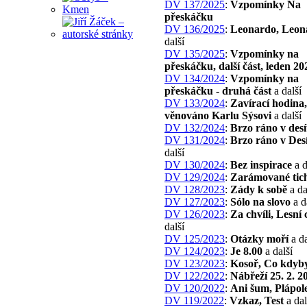
DV 137/2025
:
Vzpomínky Na
přeskáčku
DV 136/2025
:
Leonardo, Leon
další
DV 135/2025
:
Vzpomínky na
přeskáčku, další část, leden 20
DV 134/2024
:
Vzpomínky na
přeskáčku - druhá část
a další
DV 133/2024
:
Zavírací hodina,
věnováno Karlu Sýsovi
a další
DV 132/2024
:
Brzo ráno v desí
DV 131/2024
:
Brzo ráno v Desí
další
DV 130/2024
:
Bez inspirace
a d
DV 129/2024
:
Zarámované tic
DV 128/2023
:
Zády k sobě
a da
DV 127/2023
:
Sólo na slovo
a d
DV 126/2023
:
Za chvíli, Lesní 
další
DV 125/2023
:
Otázky moří
a da
DV 124/2023
:
Je 8.00
a další
DV 123/2023
:
Kosoř, Co kdyb
DV 122/2022
:
Nábřeží 25. 2. 2
DV 120/2022
:
Ani šum, Plápol
DV 119/2022
:
Vzkaz, Test
a dal