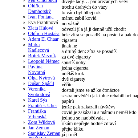
Petr Cincibuch
dívejte tady… pár ořezaných větví
Oldřich
trochu drahých do vázy
Damborský
to vám byl blbej rok
Ivan Fontana
mámu zabil kovid
Eva Frantinová
no vážně
Zlata Hálová
odvezli jí a já ji denně učil chodit
Oldřich Hostaša
hele zítra se posadíš na posteli a pak d
Adam El Chaar
cigaretu
Mirka
jinak ne
Kadlecová
a druhý den: zítra se posadíš
Bořek Mezník
za dvě cigarety
Leopold Němec
spustíš nohy
Pavlína
jedna cigareta
Novotná
uděláš krok
Olga Nytrová
dvě cigarety
Dušan Spáčil
věříte
Veronika
dostali jsme se až ke čtrnáctce
Svobodová
sestra nevěděla jak tuhle rehabilitaci na
Karel Sýs
papírů
František Uher
jenže pak zakázali návštěvy
Františka
covid je zakázal a s mámou neměl kdo 
Vrbenská
jednou se naobědvala…
Zora Wildová
říkám nepřejte hodně zdraví
Jan Zeman
přejte kliku
Stanislav Zeman
já ji měl