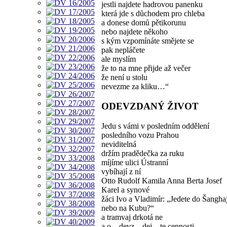
jestli najdete hadrovou panenku
která jde s důchodem pro chleba
a donese domů pětikorunu
nebo najdete někoho
s kým vzpomínáte smějete se
pak nepláčete
ale myslím
že to na mne přijde až večer
že není u stolu
nevezme za kliku…“
ODEVZDANÝ ŽIVOT
Jedu s vámi v posledním oddělení
posledního vozu Prahou
neviditelná
držím pradědečka za ruku
míjíme ulici Ústranní
vybíhají z ní
Otto Rudolf Kamila Anna Berta Josef
Karel a synové
žáci Ivo a Vladimír: „Jedete do Šangha
nebo na Kubu?“
a tramvaj drkotá ne
a o – devz – dej – te cennosti