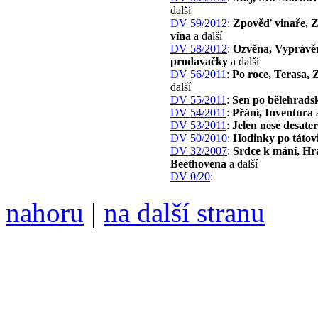
další
DV 59/2012
:
Zpověď vinaře, Z
vína
a další
DV 58/2012
:
Ozvěna, Vyprávě
prodavačky
a další
DV 56/2011
:
Po roce, Terasa, 
další
DV 55/2011
:
Sen po bělehrads
DV 54/2011
:
Přání, Inventura
a
DV 53/2011
:
Jelen nese desate
DV 50/2010
:
Hodinky po tátov
DV 32/2007
:
Srdce k mání, Hrá
Beethovena
a další
DV 0/20
:
nahoru
|
na další stranu
Divoké víno 121/2022 vyšl
6099 ❖ samozvaný šéfreda