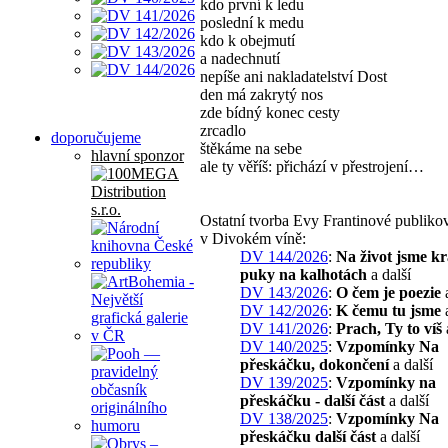
kdo první k ledu
poslední k medu
kdo k obejmutí
a nadechnutí
nepíše ani nakladatelství Dost
den má zakrytý nos
zde bídný konec cesty
zrcadlo
doporučujeme
štěkáme na sebe
hlavní sponzor
ale ty věříš: přichází v přestrojení…
Ostatní tvorba Evy Frantinové publiko
v Divokém víně:
DV 144/2026
:
Na život jsme kr
puky na kalhotách
a další
DV 143/2026
:
O čem je poezie
a
DV 142/2026
:
K čemu tu jsme
a
DV 141/2026
:
Prach, Ty to víš
DV 140/2025
:
Vzpomínky Na
přeskáčku, dokončení
a další
DV 139/2025
:
Vzpomínky na
přeskáčku - další část
a další
DV 138/2025
:
Vzpomínky Na
přeskáčku další část
a další