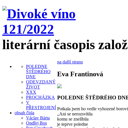
literární časopis zalo
na další stranu
POLEDNE
ŠTĚDRÉHO
Eva Frantinová
DNE
ODEVZDANÝ
ŽIVOT
XXX
POLEDNE ŠTĚDRÉHO DN
PROCHÁZKA
V
PŘESTROJENÍ
Potkala jsem ho vedle vyhozené borovi
obsah čísla
„Ani se nerozsvítila
Václav Bárta
komu se znelíbila
Ondřej Bos
je teprve poledne