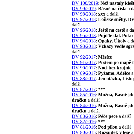
DV 100/2019
:
Než nastaly kleš
DV 99/2019
:
Básně na čísla
a d
DV 98/2018
:
xxx
a další
DV 97/2018
:
Loňské sněhy, Dv
další
DV 96/2018
:
Ještě na cestě
a da
DV 95/2018
:
Pojďte dál, Pokr
DV 94/2018
:
Opaky, Úkoly
a da
DV 93/2018
:
Vzkazy vedle sgraf
další
DV 92/2017
:
Měsíce
DV 91/2017
:
Prstem po mapě t
DV 90/2017
:
Noci bez krajnic
DV 89/2017
:
Pyžamo, Adélce
a 
DV 88/2017
:
Jen otázka, List
další
DV 87/2017
:
***
DV 85/2016
:
Možná, Básně jd
dračku
a další
DV 84/2016
:
Možná, Básně jd
dračku
a další
DV 83/2016
:
Péče pece
a další
DV 82/2016
:
***
DV 81/2016
:
Pod pilou
a další
DV 80/2015
:
Rozsudek v lese
a 