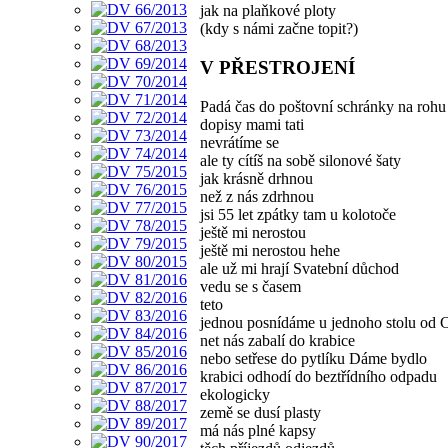
jak na plaňkové ploty
(kdy s námi začne topit?)
V PŘESTROJENÍ
Padá čas do poštovní schránky na rohu
dopisy mami tati
nevrátíme se
ale ty cítíš na sobě silonové šaty
jak krásně drhnou
než z nás zdrhnou
jsi 55 let zpátky tam u kolotoče
ještě mi nerostou
ještě mi nerostou hehe
ale už mi hrají Svatební důchod
vedu se s časem
teto
jednou posnídáme u jednoho stolu od 
net nás zabalí do krabice
nebo setřese do pytlíku Dáme bydlo
krabici odhodí do beztřídního odpadu
ekologicky
země se dusí plasty
má nás plné kapsy