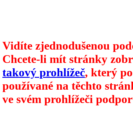
104 00 Praha 10, Hájek 88
redakce@divokevino.cz
vyjde 19. listopadu 2022
Vidíte zjednodušenou pod
Chcete-li mít stránky zobr
takový prohlížeč
, který p
používané na těchto strán
ve svém prohlížeči podpor