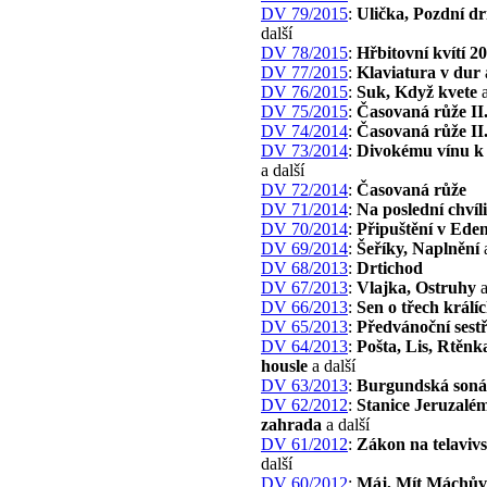
DV 79/2015
:
Ulička, Pozdní dr
další
DV 78/2015
:
Hřbitovní kvítí 2
DV 77/2015
:
Klaviatura v dur
DV 76/2015
:
Suk, Když kvete
a
DV 75/2015
:
Časovaná růže II.
DV 74/2014
:
Časovaná růže II.
DV 73/2014
:
Divokému vínu k 
a další
DV 72/2014
:
Časovaná růže
DV 71/2014
:
Na poslední chvíli
DV 70/2014
:
Připuštění v Ede
DV 69/2014
:
Šeříky, Naplnění
a
DV 68/2013
:
Drtichod
DV 67/2013
:
Vlajka, Ostruhy
a
DV 66/2013
:
Sen o třech králí
DV 65/2013
:
Předvánoční sestř
DV 64/2013
:
Pošta, Lis, Rtěnk
housle
a další
DV 63/2013
:
Burgundská soná
DV 62/2012
:
Stanice Jeruzalé
zahrada
a další
DV 61/2012
:
Zákon na telavivs
další
DV 60/2012
:
Máj, Mít Máchův