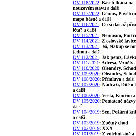
DV 118/2022
:
Báseň tkaná na
nouzovém stavu
a další
DV 117/2022
:
Génius, Povětrno
mapa básně
a další
DV 116/2021
:
Co si dáš až při
léta?
a další
DV 115/2021
:
Nemusím, Portr
DV 114/2021
:
Z oslovské lavice
DV 113/2021
:
Jsi, Nakup se mn
jednou
a další
DV 112/2021
:
Jak peníz, Lávk
DV 111/2021
:
Adresa, Vzněty
a
DV 110/2020
:
Oleandry, Scho
DV 109/2020
:
Oleandry, Scho
DV 108/2020
:
Přímluva
a další
DV 107/2020
:
Nádraží, Dítě o
a další
DV 106/2020
:
Vesta, Kouřim
a 
DV 105/2020
:
Pomatené názvy
další
DV 104/2019
:
Sen, Požární kn
a další
DV 103/2019
:
Zpětný chod
DV 102/2019
:
XXX
DV 101/2019
:
Z volební síně a