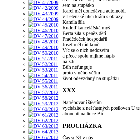
sem na stupátko
Karel měl donedávna automobil
v Letenské ulici krám s obrazy
Kamila šila
Rudolf kancelářská myš
Berta žila z peněz dětí
Pradědeček hospodařil
Josef měl rád koně
Víc se o nich nedozvím
a přece spolu míjíme nápis
na zdi
Bůh nefunguje
proto v něho věřím
život odevzdaný na stupátku
XXX
Natrénovaní štěstím
vycházíte z nešťastných posiloven U t
abonenti na lince Bú
PROCHÁZKA
Čas sněží v nás