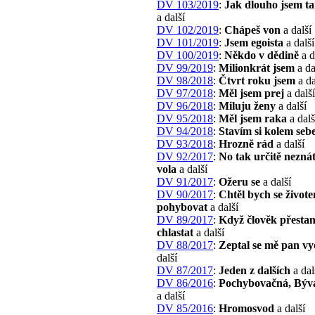
DV 103/2019
:
Jak dlouho jsem t
a další
DV 102/2019
:
Chápeš von
a další
DV 101/2019
:
Jsem egoista
a další
DV 100/2019
:
Někdo v dědině
a d
DV 99/2019
:
Milionkrát jsem
a da
DV 98/2018
:
Čtvrt roku jsem
a da
DV 97/2018
:
Měl jsem prej
a další
DV 96/2018
:
Miluju ženy
a další
DV 95/2018
:
Měl jsem raka
a dalš
DV 94/2018
:
Stavím si kolem seb
DV 93/2018
:
Hrozně rád
a další
DV 92/2017
:
No tak určitě neznát
vola
a další
DV 91/2017
:
Ožeru se
a další
DV 90/2017
:
Chtěl bych se život
pohybovat
a další
DV 89/2017
:
Když člověk přesta
chlastat
a další
DV 88/2017
:
Zeptal se mě pan vy
další
DV 87/2017
:
Jeden z dalších
a dal
DV 86/2016
:
Pochybovačná, Býva
a další
DV 85/2016
:
Hromosvod
a další