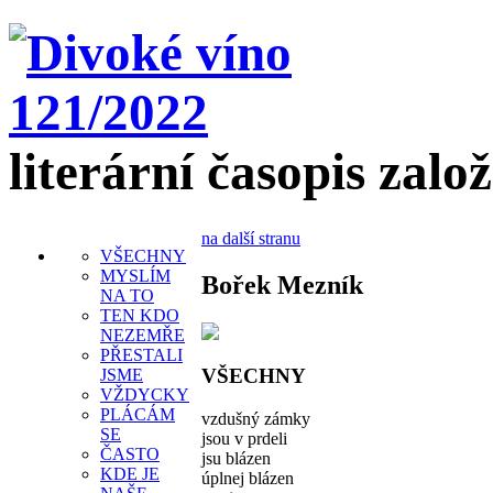
literární časopis zalo
na další stranu
VŠECHNY
MYSLÍM
Bořek Mezník
NA TO
TEN KDO
NEZEMŘE
PŘESTALI
VŠECHNY
JSME
VŽDYCKY
PLÁCÁM
vzdušný zámky
SE
jsou v prdeli
ČASTO
jsu blázen
KDE JE
úplnej blázen