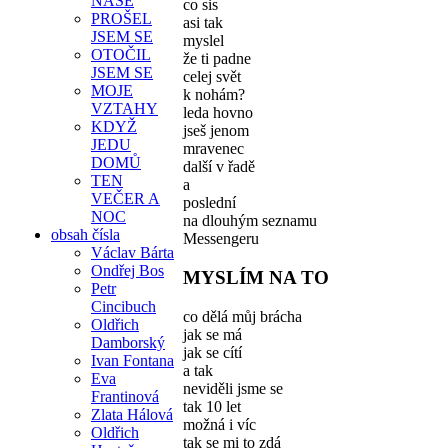
NAŠE
co sis
PROŠEL
asi tak
JSEM SE
myslel
OTOČIL
že ti padne
JSEM SE
celej svět
MOJE
k nohám?
VZTAHY
leda hovno
KDYŽ
jseš jenom
JEDU
mravenec
DOMŮ
další v řadě
TEN
a
VEČER A
poslední
NOC
na dlouhým seznamu
obsah čísla
Messengeru
Václav Bárta
Ondřej Bos
MYSLÍM NA TO
Petr
Cincibuch
co dělá můj brácha
Oldřich
jak se má
Damborský
jak se cítí
Ivan Fontana
a tak
Eva
neviděli jsme se
Frantinová
tak 10 let
Zlata Hálová
možná i víc
Oldřich
tak se mi to zdá