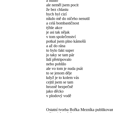
a hulilo
ale neměl jsem pocit
že bez chlastu
bych byl cizí
nikdo mě do ničeho nenutil
a celá bombastičnost
týhle akce
je asi tak nějak
v tom společenství
potkal jsem plno kámošů
a až do rána
to bylo fakt super
jo taky se tam pár
lidí přetripovalo
nebo poblilo
ale vo tom je nuda psát
to se jenom děje
když je to kolem vás
cejtil jsem se tam
hrozně bezpečně
jako děcko
v plodový vodě
Ostatní tvorba Bořka Mezníka publikova