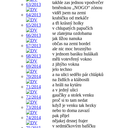
takhle zas jednou vpodvečer
brněnskou „NOGO“ zónou
viděl jsem na zemi
krabičku od mekáče
a tři krásný holky
v chlupatých papučích
se zlatejma ozdobama
jak lížou nanuka
občas na zemi bordel
ale nic moc hroznýho
v jednom baráku hulákali
měli votevřený vokno
z jihýho vokna
jelo techno
a na ulici sedělo pár chlápků
na židlích a klábosili
a hráli na kytáru
a v jedný ulici
gaučíky a stolek venku
proč si to tam nedat
když je venku tak hezky
nebo to doma zavazí
pak přijel
nějakej drsnej frajer
v sedmičkovým bafíčku