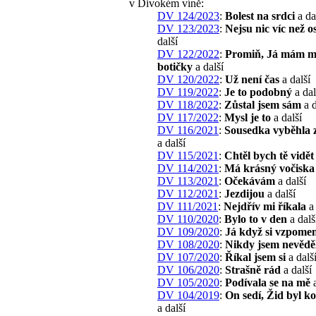
v Divokém víně:
DV 124/2023
:
Bolest na srdci
a da
DV 123/2023
:
Nejsu nic víc než o
další
DV 122/2022
:
Promiň, Já mám 
botičky
a další
DV 120/2022
:
Už není čas
a další
DV 119/2022
:
Je to podobný
a dal
DV 118/2022
:
Zůstal jsem sám
a d
DV 117/2022
:
Mysl je to
a další
DV 116/2021
:
Sousedka vyběhla 
a další
DV 115/2021
:
Chtěl bych tě vidět
DV 114/2021
:
Má krásný vočiska
DV 113/2021
:
Očekávám
a další
DV 112/2021
:
Jezdijou
a další
DV 111/2021
:
Nejdřív mi říkala
a 
DV 110/2020
:
Bylo to v den
a dalš
DV 109/2020
:
Já když si vzpome
DV 108/2020
:
Nikdy jsem nevědě
DV 107/2020
:
Říkal jsem si
a dalš
DV 106/2020
:
Strašně rád
a další
DV 105/2020
:
Podívala se na mě
a
DV 104/2019
:
On sedí, Žid byl k
a další