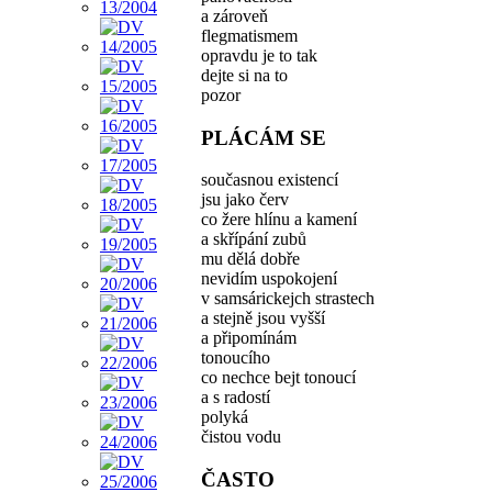
a zároveň
flegmatismem
opravdu je to tak
dejte si na to
pozor
PLÁCÁM SE
současnou existencí
jsu jako červ
co žere hlínu a kamení
a skřípání zubů
mu dělá dobře
nevidím uspokojení
v samsárickejch strastech
a stejně jsou vyšší
a připomínám
tonoucího
co nechce bejt tonoucí
a s radostí
polyká
čistou vodu
ČASTO