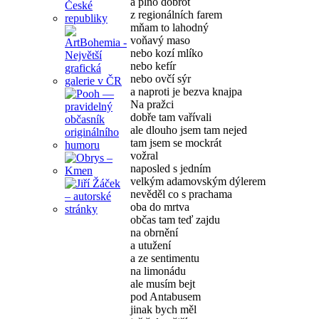
a plno dobrot
z regionálních farem
mňam to lahodný
voňavý maso
nebo kozí mlíko
nebo kefír
nebo ovčí sýr
a naproti je bezva knajpa
Na pražci
dobře tam vařívali
ale dlouho jsem tam nejed
tam jsem se mockrát
vožral
naposled s jedním
velkým adamovským dýlerem
nevěděl co s prachama
oba do mrtva
občas tam teď zajdu
na obrnění
a utužení
a ze sentimentu
na limonádu
ale musím bejt
pod Antabusem
jinak bych měl