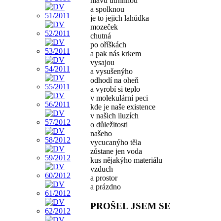
hlavu utrhnnou
a spolknou
je to jejich lahůdka
mozeček
chutná
po oříškách
a pak nás krkem
vysajou
a vysušenýho
odhodí na oheň
a vyrobí si teplo
v molekulární peci
kde je naše existence
v našich iluzích
o důležitosti
našeho
vycucanýho těla
zůstane jen voda
kus nějakýho materiálu
vzduch
a prostor
a prázdno
PROŠEL JSEM SE