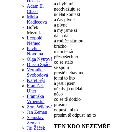
Hostaša
a chybí mi
Adam El
neodvažuju se
Chaar
udělat kontakt
Mirka
a čas plyne
Kadlecová
a plyne
Bořek
a my jsme si
Mezník
dál a dál
Leopold
a rodiče stárnou
Němec
brácho
Pavlína
mám tě rád
Novotná
přes všechno
Olga Nytrová
co se stalo
Dušan Spáčil
se spolu
Veronika
prostě nebavíme
Svobodová
je mi to líto
Karel Sýs
a jestli jsem
František
někdy já udělal
Uher
něco
Františka
co se tě dotklo
Vrbenská
prosím
Zora Wildová
odpusť mi to
Jan Zeman
prosím tě odpusť mi to
Stanislav
Zeman
TEN KDO NEZEMŘE
Jiří Žáček