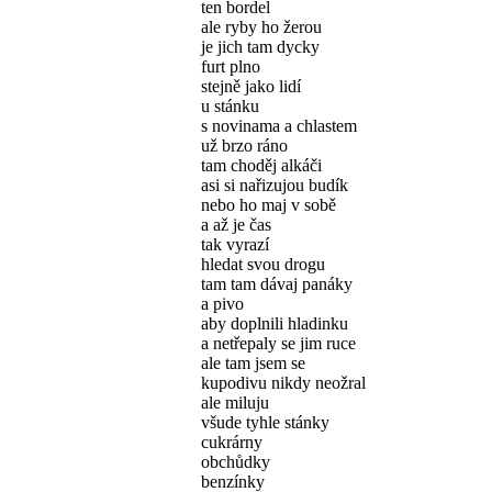
ten bordel
ale ryby ho žerou
je jich tam dycky
furt plno
stejně jako lidí
u stánku
s novinama a chlastem
už brzo ráno
tam choděj alkáči
asi si nařizujou budík
nebo ho maj v sobě
a až je čas
tak vyrazí
hledat svou drogu
tam tam dávaj panáky
a pivo
aby doplnili hladinku
a netřepaly se jim ruce
ale tam jsem se
kupodivu nikdy neožral
ale miluju
všude tyhle stánky
cukrárny
obchůdky
benzínky