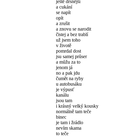
ještě drsnější
a cukání
se napít
opít
a zrušit
a znovu se narodit
čistej a bez trablí
už jsem toho
v životě
pomrdal dost
jsu samej průser
a můžu za to
jenom já
no a pak jdu
čumět na ryby
u autobusáku
je výpusť
kanálu
jsou tam
i krásný velký kousky
normálně tam teče
binec
je tam i žrádlo
nevím skama
to teče