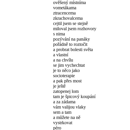
ověšený místníma
vometákama
ztracencema
zkrachovalcema
cejtil jsem se stejně
miloval jsem rozhovory
s nima
pozývání na panáky
pořádně to roztočit
a probrat bolesti světa
a vlastní
a na chvílu
se jim vychechtat
je to něco jako
socioterapie
a pak přes most
je ještě
zatopenej lom
tam je špicový koupání
a za zádama
vám valijou vlaky
sem a tam
a můžete na ně
vystrkovat
péro