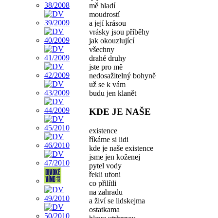
mě hladí
moudrostí
a její krásou
vrásky jsou příběhy
jak okouzlující
všechny
drahé druhy
jste pro mě
nedosažitelný bohyně
už se k vám
budu jen klanět
KDE JE NAŠE
existence
říkáme si lidi
kde je naše existence
jsme jen koženej
pytel vody
řekli ufoni
co přilítli
na zahradu
a živí se lidskejma
ostatkama