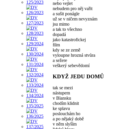
nebo vejlet
nebudem pro něj vařit
a sušit ponágle
už se v ničem nevyznám
jsu mimo
a tak to všechno
dopadá
jako katastrofickej
film
kdy se ze země
vyloupne hrozná stvůra
a sežere
veškerý sebevědomí
KDYŽ JEDU DOMŮ
tak se mezi
nástupem
v Blansku
chodím klidnit
ke splavu
poslouchám ho
a po nějaký době
v něm slyším