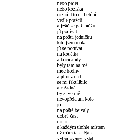
nebo prdel
nebo koziska
roztočit to na betóně
vedle pražců
a ještě se pak můžu
jít podívat
na poštu jedničku
kde jsem makal
jít se podívat
na koťátka
a kočičandy
byly tam na mě
moc hodný
a plno z nich
se mi fakt líbilo
ale žádná
by si vo mě
nevopřela ani kolo
jó
na poště bejvaly
dobrý časy
no jo
s každým tímhle místem
už mám tak nějak
vybudovanej vztah