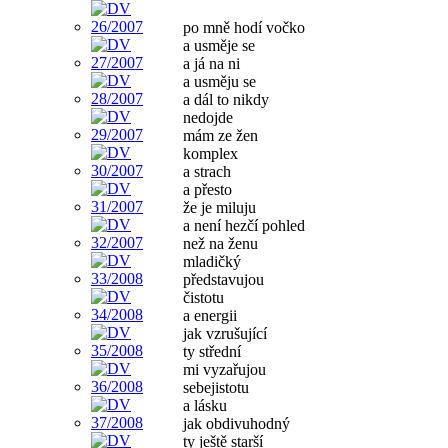
po mně hodí vočko
a usměje se
a já na ni
a usměju se
a dál to nikdy
nedojde
mám ze žen
komplex
a strach
a přesto
že je miluju
a není hezčí pohled
než na ženu
mladičký
představujou
čistotu
a energii
jak vzrušující
ty střední
mi vyzařujou
sebejistotu
a lásku
jak obdivuhodný
ty ještě starší