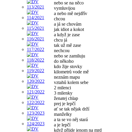
nebo se na něco
vymluvijou
a nebo mě nejdřív
chcou
a já se chovám
jak idiot a kokot
a když je zase
chcu já
tak už mě zase
nechcou
nebo se zamiluju
do někoho
kdo žije stovky
kilometrů vode mě
neznám mapu
vztahů kolem sebe
2 milenci
3 milenky
ženatej chlap
prej je lepčí
ať se tak nějak drží
manželky
a ta se vo něj stará
a je lepčí
když přijde jenom na mrd