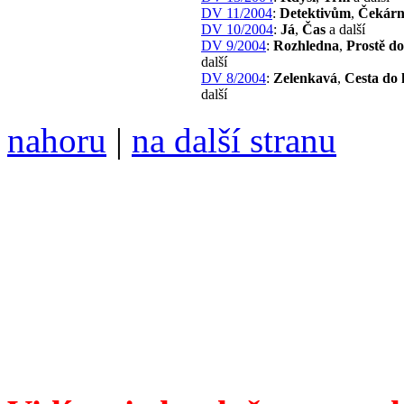
DV 11/2004
:
Detektivům
,
Čekár
DV 10/2004
:
Já
,
Čas
a další
DV 9/2004
:
Rozhledna
,
Prostě d
další
DV 8/2004
:
Zelenkavá
,
Cesta do
další
nahoru
|
na další stranu
Divoké víno 121/2022 vyšl
6099 ❖ samozvaný šéfreda
104 00 Praha 10, Hájek 88
redakce@divokevino.cz
vyjde 19. listopadu 2022