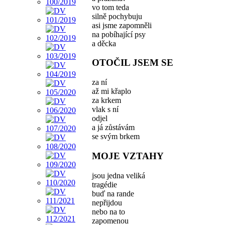
vo tom teda
silně pochybuju
asi jsme zapomněli
na pobíhající psy
a děcka
OTOČIL JSEM SE
za ní
až mi křaplo
za krkem
vlak s ní
odjel
a já zůstávám
se svým brkem
MOJE VZTAHY
jsou jedna veliká
tragédie
buď na rande
nepřijdou
nebo na to
zapomenou