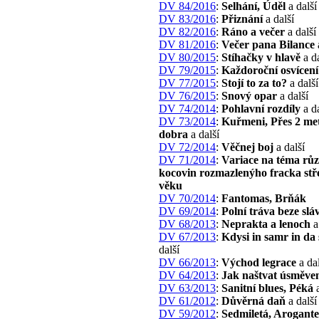
DV 84/2016
:
Selhání, Úděl
a další
DV 83/2016
:
Přiznání
a další
DV 82/2016
:
Ráno a večer
a další
DV 81/2016
:
Večer pana Bilance
DV 80/2015
:
Stíhačky v hlavě
a da
DV 79/2015
:
Každoroční osvícení
DV 77/2015
:
Stojí to za to?
a další
DV 76/2015
:
Snový opar
a další
DV 74/2014
:
Pohlavní rozdíly
a da
DV 73/2014
:
Kuřmeni, Přes 2 me
dobra
a další
DV 72/2014
:
Věčnej boj
a další
DV 71/2014
:
Variace na téma rů
kocovin rozmazlenýho fracka stř
věku
DV 70/2014
:
Fantomas, Brňák
DV 69/2014
:
Polní tráva beze slá
DV 68/2013
:
Neprakta a lenoch
a
DV 67/2013
:
Kdysi in samr in da 
další
DV 66/2013
:
Východ legrace
a dal
DV 64/2013
:
Jak naštvat úsměv
DV 63/2013
:
Sanitní blues, Péká
a
DV 61/2012
:
Důvěrná daň
a další
DV 59/2012
:
Sedmiletá, Arogante