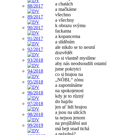
a chatách
a mačkáme
všechno
a všechny
k obrazu svýmu
fackama
a kopancema
a slíděním
ale nikdo se to nesmí
dozvědět
co si vlastně myslíme
aby nás neodsoudili ostatní
jsme pokrytci
co si hrajou na
„NÓBL“ zónu
a zapomínáme
na spokojenost
kdy je to různý
do hajzlu
jen ať lidi hrajou
a jsou na ulicích
ta nejsou jenom
na projíždění aut
má bejt snad tichá
a prázdná?