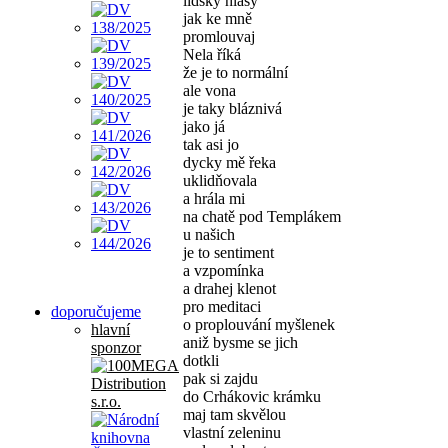
lidský hlasy
jak ke mně
promlouvaj
Nela říká
že je to normální
ale vona
je taky bláznivá
jako já
tak asi jo
dycky mě řeka
uklidňovala
a hrála mi
na chatě pod Templákem
u našich
je to sentiment
a vzpomínka
a drahej klenot
pro meditaci
doporučujeme
o proplouvání myšlenek
hlavní
aniž bysme se jich
sponzor
dotkli
pak si zajdu
do Crhákovic krámku
maj tam skvělou
vlastní zeleninu