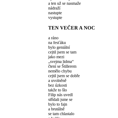
a ten už se nasmaže
nádraží
nastupte
vystupte
TEN VEČER A NOC
a ráno
na fesťáku
bylo geniální
cejtil jsem se tam
jako mezi
„svejma lidma“
čtení se Štillerem
nemělo chybu
cejtil jsem se dobře
a uvolněně
bez úzkosti
takže to šlo
Filip nás uvedl
střídali jsme se
bylo to fajn
a brutálně
se tam chlastalo