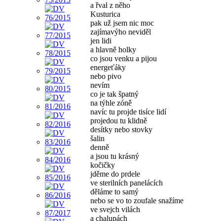
a řval z něho
Kusturica
pak už jsem nic moc
zajímavýho neviděl
jen lidi
a hlavně holky
co jsou venku a pijou
energeťáky
nebo pivo
nevím
co je tak špatný
na týhle zóně
navíc tu projde tisíce lidí
projedou tu klidně
desítky nebo stovky
šalin
denně
a jsou tu krásný
kočičky
jděme do prdele
ve sterilních panelácích
děláme to samý
nebo se vo to zoufale snažíme
ve svejch vilách
a chalupách