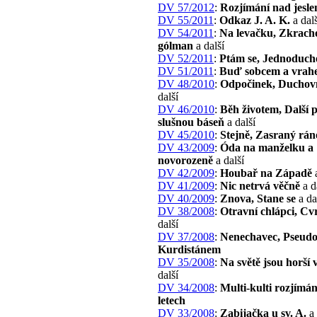
DV 57/2012
:
Rozjímání nad jesl
DV 55/2011
:
Odkaz J. A. K.
a dalš
DV 54/2011
:
Na levačku, Zkrach
gólman
a další
DV 52/2011
:
Ptám se, Jednoduch
DV 51/2011
:
Buď sobcem a vrah
DV 48/2010
:
Odpočinek, Duchovn
další
DV 46/2010
:
Běh životem, Další 
slušnou báseň
a další
DV 45/2010
:
Stejně, Zasraný rán
DV 43/2009
:
Óda na manželku a
novorozeně
a další
DV 42/2009
:
Houbař na Západě
a
DV 41/2009
:
Nic netrvá věčně
a d
DV 40/2009
:
Znova, Stane se
a da
DV 38/2008
:
Otravní chlápci, Cv
další
DV 37/2008
:
Nenechavec, Pseudos
Kurdistánem
DV 35/2008
:
Na světě jsou horší 
další
DV 34/2008
:
Multi-kulti rozjímán
letech
DV 33/2008
:
Zabijačka u sv. A.
a 