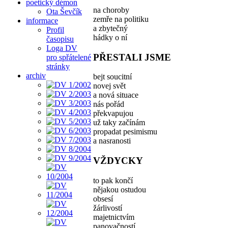
poetický démon
na choroby
Ota Ševčík
zemře na politiku
informace
a zbytečný
Profil
hádky o ní
časopisu
Loga DV
PŘESTALI JSME
pro spřátelené
stránky
archiv
bejt soucitní
novej svět
a nová situace
nás pořád
překvapujou
už taky začínám
propadat pesimismu
a nasranosti
VŽDYCKY
to pak končí
nějakou ostudou
obsesí
žárlivostí
majetnictvím
panovačností