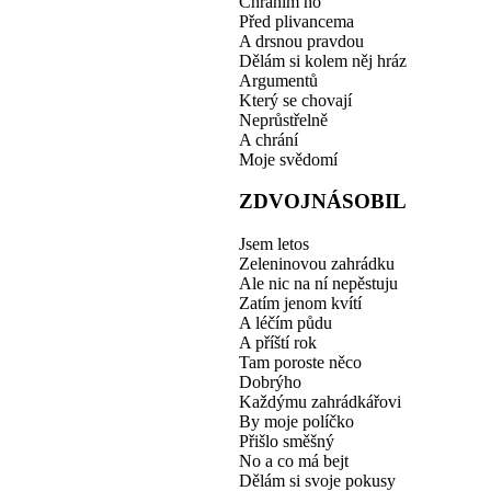
Chráním ho
Před plivancema
A drsnou pravdou
Dělám si kolem něj hráz
Argumentů
Který se chovají
Neprůstřelně
A chrání
Moje svědomí
ZDVOJNÁSOBIL
Jsem letos
Zeleninovou zahrádku
Ale nic na ní nepěstuju
Zatím jenom kvítí
A léčím půdu
A příští rok
Tam poroste něco
Dobrýho
Každýmu zahrádkářovi
By moje políčko
Přišlo směšný
No a co má bejt
Dělám si svoje pokusy