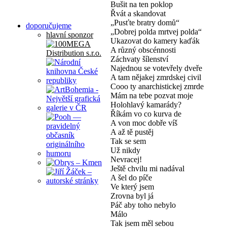
Bušit na ten poklop
Řvát a skandovat
„Pusťte bratry domů“
doporučujeme
„Dobrej polda mrtvej polda“
hlavní sponzor
Ukazovat do kamery kaďák
A různý obscénnosti
Záchvaty šílenství
Najednou se votevřely dveře
A tam nějakej zmrdskej civil
Cooo ty anarchistickej zmrde
Mám na tebe pozvat moje
Holohlavý kamarády?
Říkám vo co kurva de
A von moc dobře víš
A až tě pustěj
Tak se sem
Už nikdy
Nevracej!
Ještě chvilu mi nadával
A šel do píče
Ve který jsem
Zrovna byl já
Páč aby toho nebylo
Málo
Tak jsem měl sebou