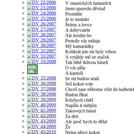
V onanických fantaziích
Jsem opravdu děvkař
Promiňte
Je to instinkt
Šelmy a lovce
A dobyvatele
Ale krotím ho
Protože vás miluju
Mý kamarádky
Kolikrát jste mi byly vrbou
A vytáhly mě ze sraček
Tak blbě tklivou báseň
O vás píšu
A kamoši
Se mi budou smát
Seš kokot vole
Chceš zase někomu vlízt do kalhote
Budou říkat
Kdybych chtěl
Napíšu ti milijón
Takovejch básní
Za den
Ale proč bych to dělal
Že
Nejsu přece kokot