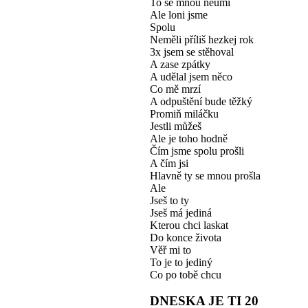
To se mnou neumí
Ale loni jsme
Spolu
Neměli příliš hezkej rok
3x jsem se stěhoval
A zase zpátky
A udělal jsem něco
Co mě mrzí
A odpuštění bude těžký
Promiň miláčku
Jestli můžeš
Ale je toho hodně
Čím jsme spolu prošli
A čím jsi
Hlavně ty se mnou prošla
Ale
Jseš to ty
Jseš má jediná
Kterou chci laskat
Do konce života
Věř mi to
To je to jediný
Co po tobě chcu
DNESKA JE TI 20