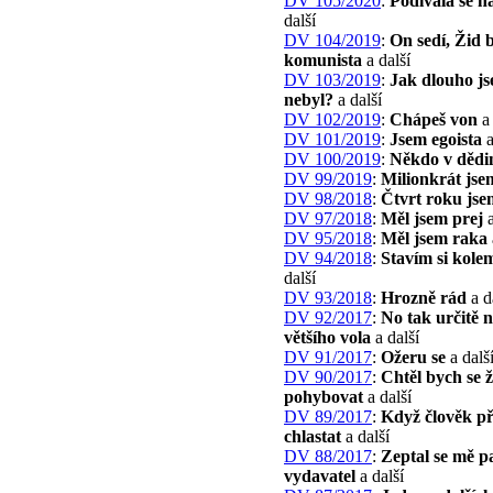
DV 105/2020
:
Podívala se n
další
DV 104/2019
:
On sedí, Žid 
komunista
a další
DV 103/2019
:
Jak dlouho j
nebyl?
a další
DV 102/2019
:
Chápeš von
a 
DV 101/2019
:
Jsem egoista
a
DV 100/2019
:
Někdo v dědi
DV 99/2019
:
Milionkrát jse
DV 98/2018
:
Čtvrt roku jse
DV 97/2018
:
Měl jsem prej
a
DV 95/2018
:
Měl jsem raka
DV 94/2018
:
Stavím si kole
další
DV 93/2018
:
Hrozně rád
a d
DV 92/2017
:
No tak určitě 
většího vola
a další
DV 91/2017
:
Ožeru se
a dalš
DV 90/2017
:
Chtěl bych se 
pohybovat
a další
DV 89/2017
:
Když člověk př
chlastat
a další
DV 88/2017
:
Zeptal se mě p
vydavatel
a další