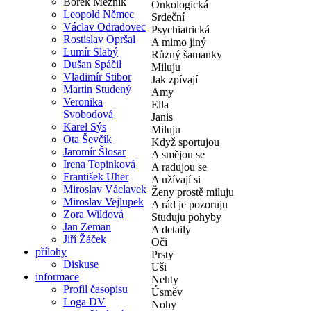
Bořek Mezník
Onkologická
Leopold Němec
Srdeční
Václav Odradovec
Psychiatrická
Rostislav Opršal
A mimo jiný
Lumír Slabý
Různý šamanky
Dušan Spáčil
Miluju
Vladimír Stibor
Jak zpívají
Martin Studený
Amy
Veronika
Ella
Svobodová
Janis
Karel Sýs
Miluju
Ota Ševčík
Když sportujou
Jaromír Šlosar
A smějou se
Irena Topinková
A radujou se
František Uher
A užívají si
Miroslav Václavek
Ženy prostě miluju
Miroslav Vejlupek
A rád je pozoruju
Zora Wildová
Studuju pohyby
Jan Zeman
A detaily
Jiří Žáček
Oči
přílohy
Prsty
Diskuse
Uši
informace
Nehty
Profil časopisu
Úsměv
Loga DV
Nohy