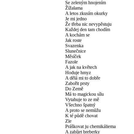
Se zeleným hnojením
Žížalama
A letos zkusím okurky
Je mi jedno
Že třeba nic nevypěstuju
Každej den tam chodím
A kochám se
Jak roste
Svazenka
Slunečnice
Měsíček
Fazole
A jak na květech
Hoduje hmyz
A dělá mi to dobře
Zabořit prsty
Do Země
Má to magickou sílu
Vytahuje to ze mě
Všechno špatný
A proto se nemůžu
K té půdě chovat
Zle
Práškovat ju chemikáliema
A zabíjet breberky