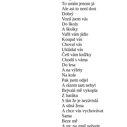
To umím jenom já
Ale asi to není dost
Dobrý
Vozil jsem vás
Do školy
A školky
Vařil vám jídlo
Koupal vás
Choval vás
Ukládal vás
Četl vám knížky
Chodil s váma
Do lesa
A na výlety
Na kole
Pak jsem odjel
A rázem tam nebyl
Bejvalá mě vykopla
Z baráku
S tím že je nezávislá
A silná žena
A chce vás vychovávat
Sama
Beze mě
A nic po mně nebude