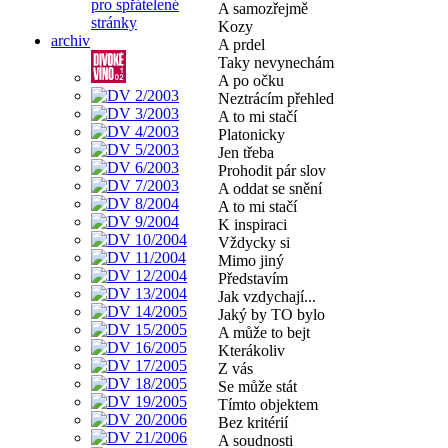
pro spřátelené
A samozřejmě
stránky
Kozy
archiv
A prdel
Taky nevynechám
A po očku
Neztrácím přehled
A to mi stačí
Platonicky
Jen třeba
Prohodit pár slov
A oddat se snění
A to mi stačí
K inspiraci
Vždycky si
Mimo jiný
Představím
Jak vzdychají...
Jaký by TO bylo
A může to bejt
Kterákoliv
Z vás
Se může stát
Tímto objektem
Bez kritérií
A soudnosti