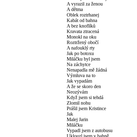
A vyrazil za ženou
A dětma
Oblek roztrhanej
Kabát od bahna
A bez knoflíků
Kravata ztracená
Monokl na oku
Roztržený obočí
A nafouklý rty
Jak po botoxu
Miláčku byl jsem
Na záchytce
Nenapadla mě žádná
Výmluva na to
Jak vypadám
A že se skoro den
Neozývám
Když jsem si tehdá
Zlomil nohu
Prášil jsem Kristince
Jak
Malej Jarin
Miláčku
Vypadl jsem z autobusu
Uklouzl jsem v bahně