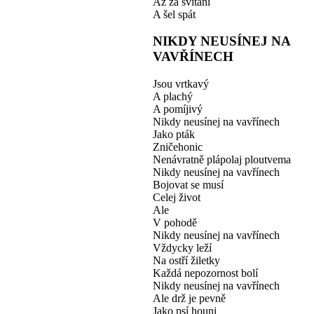
Až za svítání
A šel spát
NIKDY NEUSÍNEJ NA
VAVŘÍNECH
Jsou vrtkavý
A plachý
A pomíjivý
Nikdy neusínej na vavřínech
Jako pták
Zničehonic
Nenávratně plápolaj ploutvema
Nikdy neusínej na vavřínech
Bojovat se musí
Celej život
Ale
V pohodě
Nikdy neusínej na vavřínech
Vždycky leží
Na ostří žiletky
Každá nepozornost bolí
Nikdy neusínej na vavřínech
Ale drž je pevně
Jako psí houni