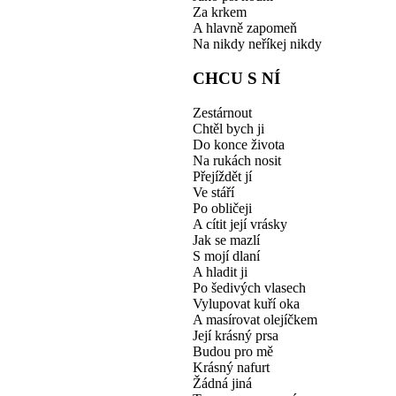
Za krkem
A hlavně zapomeň
Na nikdy neříkej nikdy
CHCU S NÍ
Zestárnout
Chtěl bych ji
Do konce života
Na rukách nosit
Přejíždět jí
Ve stáří
Po obličeji
A cítit její vrásky
Jak se mazlí
S mojí dlaní
A hladit ji
Po šedivých vlasech
Vylupovat kuří oka
A masírovat olejíčkem
Její krásný prsa
Budou pro mě
Krásný nafurt
Žádná jiná