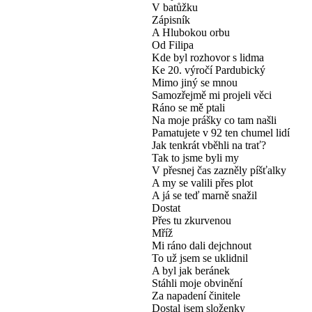
V batůžku
Zápisník
A Hlubokou orbu
Od Filipa
Kde byl rozhovor s lidma
Ke 20. výročí Pardubický
Mimo jiný se mnou
Samozřejmě mi projeli věci
Ráno se mě ptali
Na moje prášky co tam našli
Pamatujete v 92 ten chumel lidí
Jak tenkrát vběhli na trať?
Tak to jsme byli my
V přesnej čas zazněly píšťalky
A my se valili přes plot
A já se teď marně snažil
Dostat
Přes tu zkurvenou
Mříž
Mi ráno dali dejchnout
To už jsem se uklidnil
A byl jak beránek
Stáhli moje obvinění
Za napadení činitele
Dostal jsem složenky