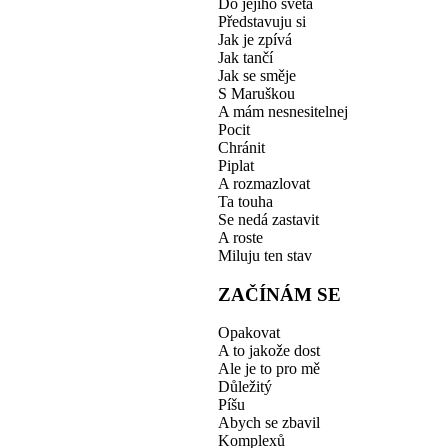
Do jejího světa
Představuju si
Jak je zpívá
Jak tančí
Jak se směje
S Maruškou
A mám nesnesitelnej
Pocit
Chránit
Piplat
A rozmazlovat
Ta touha
Se nedá zastavit
A roste
Miluju ten stav
ZAČÍNÁM SE
Opakovat
A to jakože dost
Ale je to pro mě
Důležitý
Píšu
Abych se zbavil
Komplexů