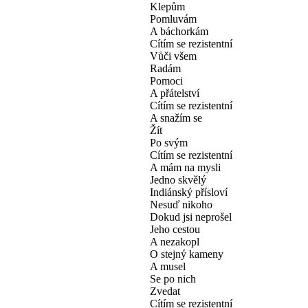
Klepům
Pomluvám
A báchorkám
Cítím se rezistentní
Vůči všem
Radám
Pomoci
A přátelství
Cítím se rezistentní
A snažím se
Žít
Po svým
Cítím se rezistentní
A mám na mysli
Jedno skvělý
Indiánský přísloví
Nesuď nikoho
Dokud jsi neprošel
Jeho cestou
A nezakopl
O stejný kameny
A musel
Se po nich
Zvedat
Cítím se rezistentní