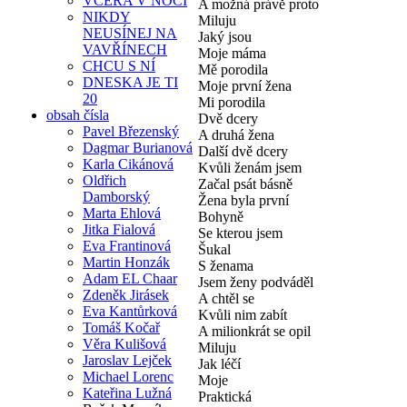
VČERA V NOCI
A možná právě proto
NIKDY
Miluju
NEUSÍNEJ NA
Jaký jsou
VAVŘÍNECH
Moje máma
CHCU S NÍ
Mě porodila
DNESKA JE TI
Moje první žena
20
Mi porodila
obsah čísla
Dvě dcery
Pavel Březenský
A druhá žena
Dagmar Burianová
Další dvě dcery
Karla Cikánová
Kvůli ženám jsem
Oldřich
Začal psát básně
Damborský
Žena byla první
Marta Ehlová
Bohyně
Jitka Fialová
Se kterou jsem
Eva Frantinová
Šukal
Martin Honzák
S ženama
Adam EL Chaar
Jsem ženy podváděl
Zdeněk Jirásek
A chtěl se
Eva Kantůrková
Kvůli nim zabít
Tomáš Kočař
A milionkrát se opil
Věra Kulišová
Miluju
Jaroslav Lejček
Jak léčí
Michael Lorenc
Moje
Kateřina Lužná
Praktická