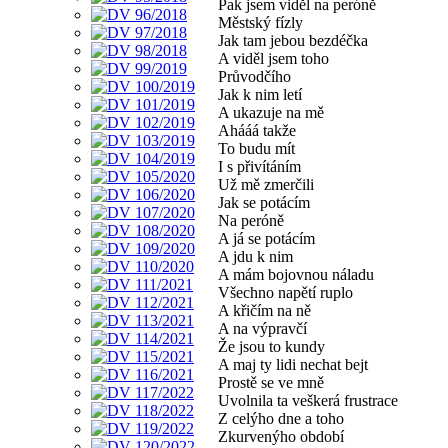
Pak jsem viděl na peróně
Městský fízly
Jak tam jebou bezdéčka
A viděl jsem toho
Průvodčího
Jak k nim letí
A ukazuje na mě
Ahááá takže
To budu mít
I s přivítáním
Už mě zmerčili
Jak se potácím
Na peróně
A já se potácím
A jdu k nim
A mám bojovnou náladu
Všechno napětí ruplo
A křičím na ně
A na výpravčí
Že jsou to kundy
A maj ty lidi nechat bejt
Prostě se ve mně
Uvolnila ta veškerá frustrace
Z celýho dne a toho
Zkurvenýho období