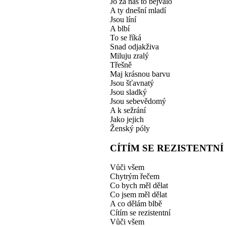
Jó za nás to bejvalo
A ty dnešní mladí
Jsou líní
A blbí
To se říká
Snad odjakživa
Miluju zralý
Třešně
Maj krásnou barvu
Jsou šťavnatý
Jsou sladký
Jsou sebevědomý
A k sežrání
Jako jejich
Ženský póly
CÍTÍM SE REZISTENTNÍ
Vůči všem
Chytrým řečem
Co bych měl dělat
Co jsem měl dělat
A co dělám blbě
Cítím se rezistentní
Vůči všem