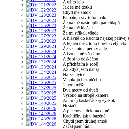
A už to jelo
Jak se mě dotkli
Chytl mě amok
Pamatuju si z toho málo
Že na mě nastoupilo pár chlapů
Že na mě klečeli
Že mi stříkali všude
A hlavně do ksichtu nějakej pálivej s
A tejden mě z toho hořelo celý tělo
Že se s nima peru v autě
A řvu na ně všechno
A že si to odskáčou
A přicházím k sobě
Až když jsem nahej
Na záchytce
V pokoju bez ničeho
Jenom mříž
Dva metry od dveří
Vysoko na stropě kamera
Ani můj baskeťáckej výskok
Nestačil
A plechovej dekl na okně
Kachličky jak v bazéně
Chytil jsem druhej amok
Začal jsem řádit