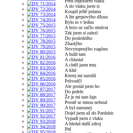
Před odjezdem vlaku
A do vlaku jsem si
Koupil ještě pulana
A litr grepovýho džusu
Bylo to v lednu
A brzo se začlo stmívat
Tak jsem si zalezl
Do posledního
Zhaslýho
Nevytopenýho vagónu
A hulil tam
A chlastal
A chtěl jsem tmu
A klid
Kterej mi narušil
Průvodčí
Ale poslal jsem ho
Do prdele
Že je mi tam fajn
Prostě se mnou nehnul
A byl nasranej
Dojel jsem až do Pardubic
Vypadl jsem z vlaku
A hledal další zdroj
Pití