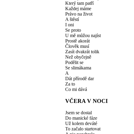
Který tam patří
Každej máme
Právo na život
A štěstí
I oni
Se proto
U mě můžou najíst
Prostě akorát
Člověk musí
Zasít dvakrát tolik
Než obyčejně
Podělit se
Se slimákama
A
Dát přírodě dar
Za to
Co mi dává
VČERA V NOCI
Jsem se dostal
Do manické fáze
Už kolem deváté
To začalo startovat