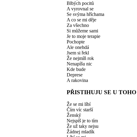
Blbých pocitů
A vyrovnal se
Se svýma hříchama
A co se mi děje
Za všechno
Si můžeme sami
Je to moje terapie
Pochopte
Ale onehdá
Jsem si řekl
Že nejmíň rok
Nenapíšu nic
Kde bude
Deprese
A rakovina
PŘISTIHUJU SE U TOHO
Že se mi líbí
Čím víc starší
Ženský
Nejspíš je to tím
Že už taky nejsu
Žádnej mladík