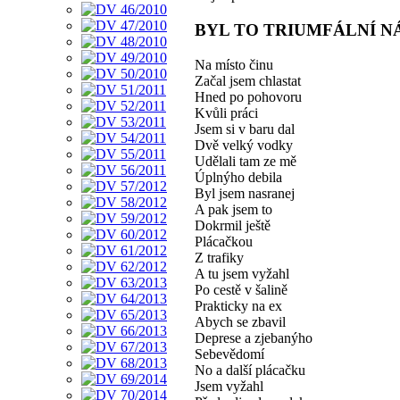
BYL TO TRIUMFÁLNÍ N
Na místo činu
Začal jsem chlastat
Hned po pohovoru
Kvůli práci
Jsem si v baru dal
Dvě velký vodky
Udělali tam ze mě
Úplnýho debila
Byl jsem nasranej
A pak jsem to
Dokrmil ještě
Plácačkou
Z trafiky
A tu jsem vyžahl
Po cestě v šalině
Prakticky na ex
Abych se zbavil
Deprese a zjebanýho
Sebevědomí
No a další plácačku
Jsem vyžahl