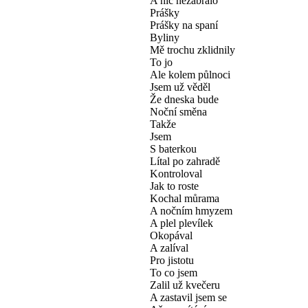
A nic nezabralo
Prášky
Prášky na spaní
Byliny
Mě trochu zklidnily
To jo
Ale kolem půlnoci
Jsem už věděl
Že dneska bude
Noční směna
Takže
Jsem
S baterkou
Lítal po zahradě
Kontroloval
Jak to roste
Kochal můrama
A nočním hmyzem
A plel plevílek
Okopával
A zalíval
Pro jistotu
To co jsem
Zalil už kvečeru
A zastavil jsem se