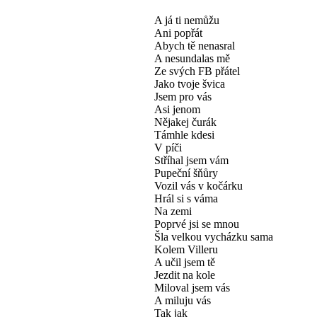
A já ti nemůžu
Ani popřát
Abych tě nenasral
A nesundalas mě
Ze svých FB přátel
Jako tvoje švica
Jsem pro vás
Asi jenom
Nějakej čurák
Támhle kdesi
V píči
Stříhal jsem vám
Pupeční šňůry
Vozil vás v kočárku
Hrál si s váma
Na zemi
Poprvé jsi se mnou
Šla velkou vycházku sama
Kolem Villeru
A učil jsem tě
Jezdit na kole
Miloval jsem vás
A miluju vás
Tak jak