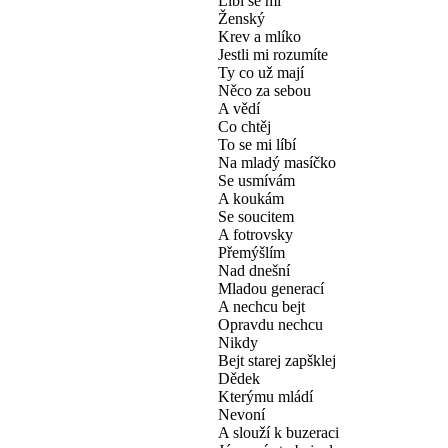
Líbí se mi
Ženský
Krev a mlíko
Jestli mi rozumíte
Ty co už mají
Něco za sebou
A vědí
Co chtěj
To se mi líbí
Na mladý masíčko
Se usmívám
A koukám
Se soucitem
A fotrovsky
Přemýšlím
Nad dnešní
Mladou generací
A nechcu bejt
Opravdu nechcu
Nikdy
Bejt starej zapšklej
Dědek
Kterýmu mládí
Nevoní
A slouží k buzeraci