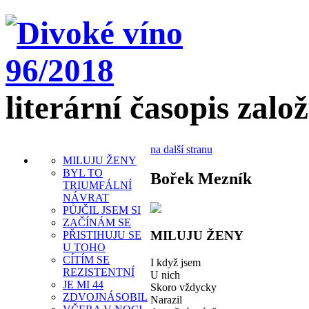
literární časopis zalo
na další stranu
MILUJU ŽENY
BYL TO
Bořek Mezník
TRIUMFÁLNÍ
NÁVRAT
PŮJČIL JSEM SI
ZAČÍNÁM SE
MILUJU ŽENY
PŘISTIHUJU SE
U TOHO
CÍTÍM SE
I když jsem
REZISTENTNÍ
U nich
JE MI 44
Skoro vždycky
ZDVOJNÁSOBIL
Narazil