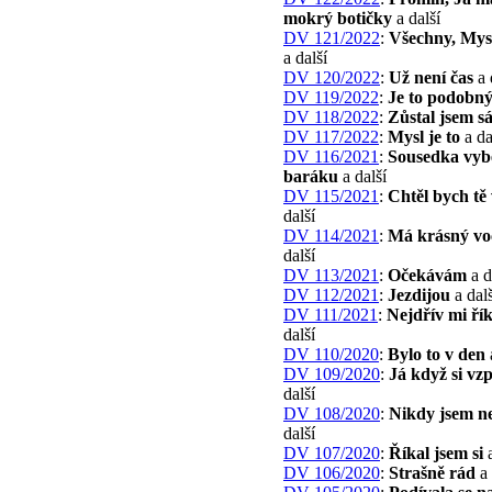
mokrý botičky
a další
DV 121/2022
:
Všechny, Mys
a další
DV 120/2022
:
Už není čas
a 
DV 119/2022
:
Je to podobn
DV 118/2022
:
Zůstal jsem s
DV 117/2022
:
Mysl je to
a da
DV 116/2021
:
Sousedka vyb
baráku
a další
DV 115/2021
:
Chtěl bych tě 
další
DV 114/2021
:
Má krásný vo
další
DV 113/2021
:
Očekávám
a d
DV 112/2021
:
Jezdijou
a dalš
DV 111/2021
:
Nejdřív mi ří
další
DV 110/2020
:
Bylo to v den
DV 109/2020
:
Já když si v
další
DV 108/2020
:
Nikdy jsem n
další
DV 107/2020
:
Říkal jsem si
a
DV 106/2020
:
Strašně rád
a 