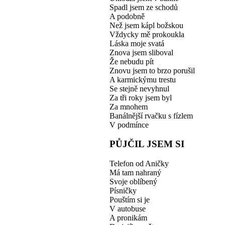
Spadl jsem ze schodů
A podobně
Než jsem kápl božskou
Vždycky mě prokoukla
Láska moje svatá
Znova jsem sliboval
Že nebudu pít
Znovu jsem to brzo porušil
A karmickýmu trestu
Se stejně nevyhnul
Za tři roky jsem byl
Za mnohem
Banálnější rvačku s fízlem
V podmínce
PŮJČIL JSEM SI
Telefon od Aničky
Má tam nahraný
Svoje oblíbený
Písničky
Pouštím si je
V autobuse
A pronikám