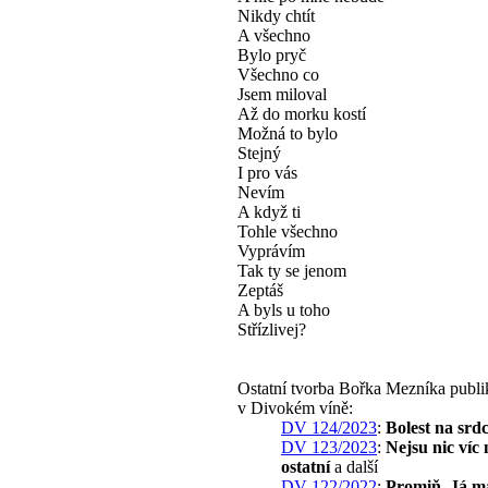
Nikdy chtít
A všechno
Bylo pryč
Všechno co
Jsem miloval
Až do morku kostí
Možná to bylo
Stejný
I pro vás
Nevím
A když ti
Tohle všechno
Vyprávím
Tak ty se jenom
Zeptáš
A byls u toho
Střízlivej?
Ostatní tvorba Bořka Mezníka publ
v Divokém víně:
DV 124/2023
:
Bolest na srdc
DV 123/2023
:
Nejsu nic víc 
ostatní
a další
DV 122/2022
:
Promiň, Já 