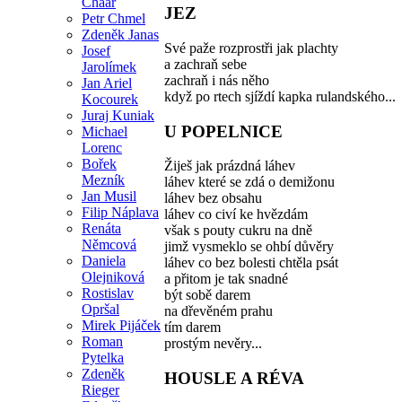
Chaar
JEZ
Petr Chmel
Zdeněk Janas
Své paže rozprostři jak plachty
Josef
a zachraň sebe
Jarolímek
zachraň i nás něho
Jan Ariel
když po rtech sjíždí kapka rulandského...
Kocourek
Juraj Kuniak
U POPELNICE
Michael
Lorenc
Bořek
Žiješ jak prázdná láhev
Mezník
láhev které se zdá o demižonu
Jan Musil
láhev bez obsahu
Filip Náplava
láhev co civí ke hvězdám
Renáta
však s pouty cukru na dně
Němcová
jimž vysmeklo se ohbí důvěry
Daniela
láhev co bez bolesti chtěla psát
Olejniková
a přitom je tak snadné
Rostislav
být sobě darem
Opršal
na dřevěném prahu
Mirek Pijáček
tím darem
Roman
prostým nevěry...
Pytelka
Zdeněk
HOUSLE A RÉVA
Rieger