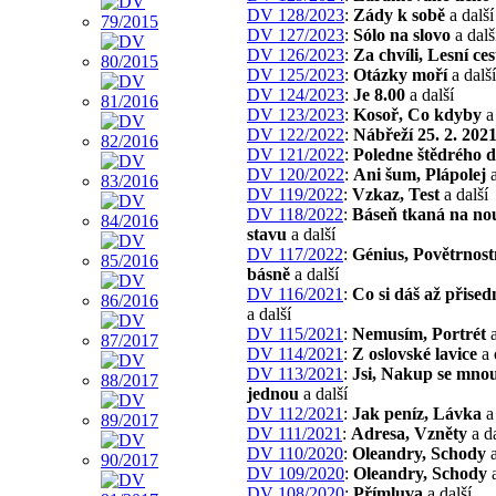
DV 128/2023
:
Zády k sobě
a další
DV 127/2023
:
Sólo na slovo
a dalš
DV 126/2023
:
Za chvíli, Lesní ces
DV 125/2023
:
Otázky moří
a další
DV 124/2023
:
Je 8.00
a další
DV 123/2023
:
Kosoř, Co kdyby
a 
DV 122/2022
:
Nábřeží 25. 2. 202
DV 121/2022
:
Poledne štědrého 
DV 120/2022
:
Ani šum, Plápolej
a
DV 119/2022
:
Vzkaz, Test
a další
DV 118/2022
:
Báseň tkaná na n
stavu
a další
DV 117/2022
:
Génius, Povětrnos
básně
a další
DV 116/2021
:
Co si dáš až přised
a další
DV 115/2021
:
Nemusím, Portrét
a
DV 114/2021
:
Z oslovské lavice
a 
DV 113/2021
:
Jsi, Nakup se mnou
jednou
a další
DV 112/2021
:
Jak peníz, Lávka
a 
DV 111/2021
:
Adresa, Vzněty
a da
DV 110/2020
:
Oleandry, Schody
a
DV 109/2020
:
Oleandry, Schody
a
DV 108/2020
:
Přímluva
a další