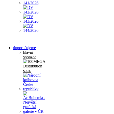
doporučujeme
hlavní
sponzor