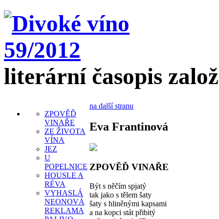
literární časopis zalo
na další stranu
ZPOVĚĎ
VINAŘE
Eva Frantinová
ZE ŽIVOTA
VÍNA
JEZ
U
ZPOVĚĎ VINAŘE
POPELNICE
HOUSLE A
RÉVA
Být s něčím spjatý
VYHASLÁ
tak jako s tělem šaty
NEONOVÁ
šaty s hliněnými kapsami
REKLAMA
a na kopci stát přibitý