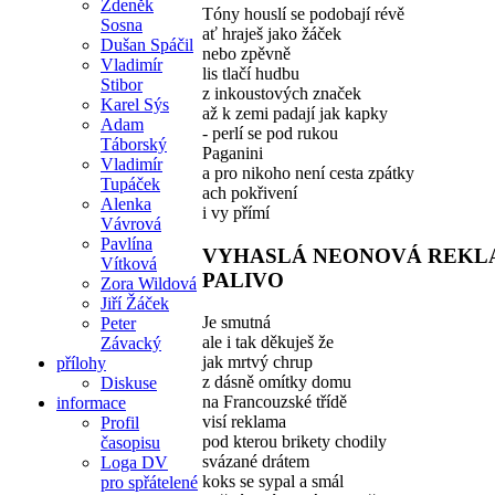
Zdeněk
Tóny houslí se podobají révě
Sosna
ať hraješ jako žáček
Dušan Spáčil
nebo zpěvně
Vladimír
lis tlačí hudbu
Stibor
z inkoustových značek
Karel Sýs
až k zemi padají jak kapky
Adam
- perlí se pod rukou
Táborský
Paganini
Vladimír
a pro nikoho není cesta zpátky
Tupáček
ach pokřivení
Alenka
i vy přímí
Vávrová
Pavlína
VYHASLÁ NEONOVÁ REKL
Vítková
PALIVO
Zora Wildová
Jiří Žáček
Je smutná
Peter
ale i tak děkuješ že
Závacký
jak mrtvý chrup
přílohy
z dásně omítky domu
Diskuse
na Francouzské třídě
informace
visí reklama
Profil
pod kterou brikety chodily
časopisu
svázané drátem
Loga DV
koks se sypal a smál
pro spřátelené