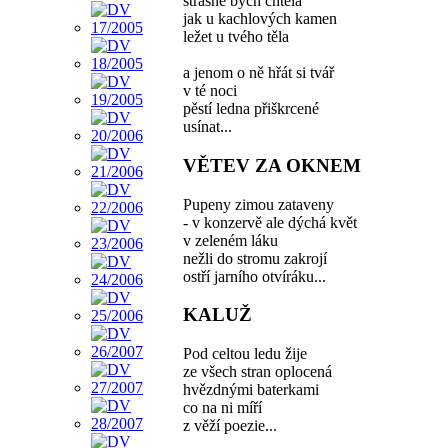
strašně bych chtěla
jak u kachlových kamen
ležet u tvého těla
a jenom o ně hřát si tvář
v té noci
pěstí ledna přiškrcené
usínat...
VĚTEV ZA OKNEM
Pupeny zimou zataveny
- v konzervě ale dýchá květ
v zeleném láku
nežli do stromu zakrojí
ostří jarního otvíráku...
KALUŽ
Pod celtou ledu žije
ze všech stran oplocená
hvězdnými baterkami
co na ni míří
z věží poezie...