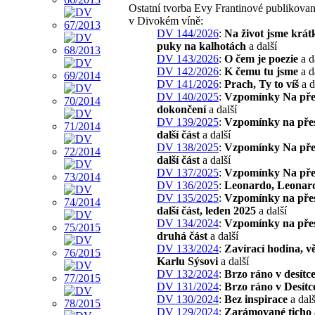
Ostatní tvorba Evy Frantinové publikova
v Divokém víně:
DV 144/2026
:
Na život jsme krát
puky na kalhotách
a další
DV 143/2026
:
O čem je poezie
a d
DV 142/2026
:
K čemu tu jsme
a d
DV 141/2026
:
Prach, Ty to víš
a d
DV 140/2025
:
Vzpomínky Na pře
dokončení
a další
DV 139/2025
:
Vzpomínky na pře
další část
a další
DV 138/2025
:
Vzpomínky Na př
další část
a další
DV 137/2025
:
Vzpomínky Na př
DV 136/2025
:
Leonardo, Leonar
DV 135/2025
:
Vzpomínky na pře
další část, leden 2025
a další
DV 134/2024
:
Vzpomínky na pře
druhá část
a další
DV 133/2024
:
Zavírací hodina, 
Karlu Sýsovi
a další
DV 132/2024
:
Brzo ráno v desítc
DV 131/2024
:
Brzo ráno v Desítc
DV 130/2024
:
Bez inspirace
a dalš
DV 129/2024
:
Zarámované ticho