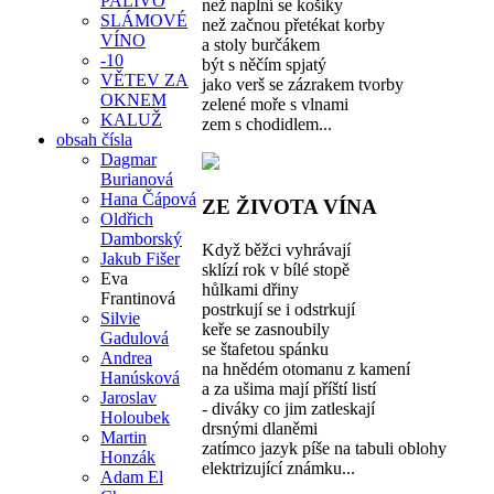
PALIVO
než naplní se košíky
SLÁMOVÉ
než začnou přetékat korby
VÍNO
a stoly burčákem
-10
být s něčím spjatý
VĚTEV ZA
jako verš se zázrakem tvorby
OKNEM
zelené moře s vlnami
KALUŽ
zem s chodidlem...
obsah čísla
Dagmar
Burianová
Hana Čápová
ZE ŽIVOTA VÍNA
Oldřich
Damborský
Když běžci vyhrávají
Jakub Fišer
sklízí rok v bílé stopě
Eva
hůlkami dřiny
Frantinová
postrkují se i odstrkují
Silvie
keře se zasnoubily
Gadulová
se štafetou spánku
Andrea
na hnědém otomanu z kamení
Hanúsková
a za ušima mají příští listí
Jaroslav
- diváky co jim zatleskají
Holoubek
drsnými dlaněmi
Martin
zatímco jazyk píše na tabuli oblohy
Honzák
elektrizující známku...
Adam El