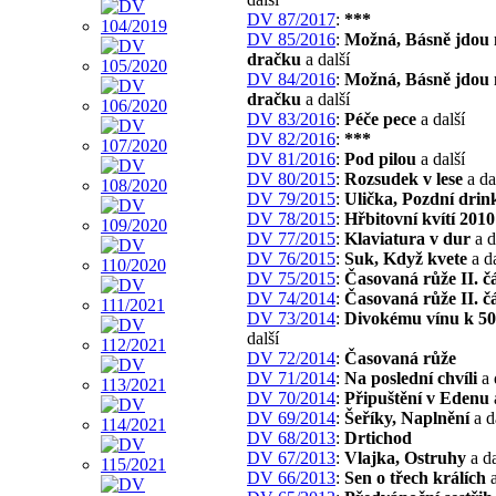
DV 87/2017
:
***
DV 85/2016
:
Možná, Básně jdou 
dračku
a další
DV 84/2016
:
Možná, Básně jdou 
dračku
a další
DV 83/2016
:
Péče pece
a další
DV 82/2016
:
***
DV 81/2016
:
Pod pilou
a další
DV 80/2015
:
Rozsudek v lese
a da
DV 79/2015
:
Ulička, Pozdní drin
DV 78/2015
:
Hřbitovní kvítí 2010
DV 77/2015
:
Klaviatura v dur
a d
DV 76/2015
:
Suk, Když kvete
a da
DV 75/2015
:
Časovaná růže II. č
DV 74/2014
:
Časovaná růže II. č
DV 73/2014
:
Divokému vínu k 50
další
DV 72/2014
:
Časovaná růže
DV 71/2014
:
Na poslední chvíli
a 
DV 70/2014
:
Připuštění v Edenu
DV 69/2014
:
Šeříky, Naplnění
a d
DV 68/2013
:
Drtichod
DV 67/2013
:
Vlajka, Ostruhy
a da
DV 66/2013
:
Sen o třech králích
a