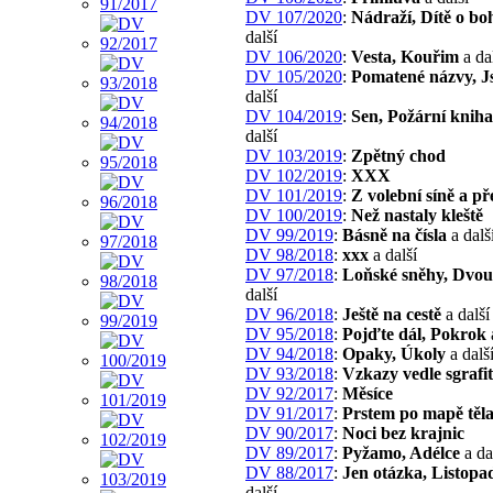
DV 107/2020
:
Nádraží, Dítě o bo
další
DV 106/2020
:
Vesta, Kouřim
a da
DV 105/2020
:
Pomatené názvy, 
další
DV 104/2019
:
Sen, Požární kniha
další
DV 103/2019
:
Zpětný chod
DV 102/2019
:
XXX
DV 101/2019
:
Z volební síně a př
DV 100/2019
:
Než nastaly kleště
DV 99/2019
:
Básně na čísla
a dalš
DV 98/2018
:
xxx
a další
DV 97/2018
:
Loňské sněhy, Dvou
další
DV 96/2018
:
Ještě na cestě
a další
DV 95/2018
:
Pojďte dál, Pokrok
DV 94/2018
:
Opaky, Úkoly
a dalš
DV 93/2018
:
Vzkazy vedle sgrafit
DV 92/2017
:
Měsíce
DV 91/2017
:
Prstem po mapě těl
DV 90/2017
:
Noci bez krajnic
DV 89/2017
:
Pyžamo, Adélce
a da
DV 88/2017
:
Jen otázka, Listopa
další