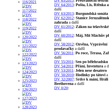
DV 65/2013
:
Předvánoční sestřih
DV 64/2013
:
Pošta, Lis, Rtěnka a
další
DV 63/2013
:
Burgundská sonáta
DV 62/2012
:
Stanice Jeruzaléms
zahrada
a další
DV 61/2012
:
Zákon na telavivské 
další
DV 60/2012
:
Máj, Mít Máchův pl
další
DV 58/2012
:
Ozvěna, Vyprávění
prodavačky
a další
DV 56/2011
:
Po roce, Terasa, Zař
další
DV 55/2011
:
Sen po bělehradsku
DV 54/2011
:
Přání, Inventura
a d
DV 53/2011
:
Jelen nese desatero
DV 50/2010
:
Hodinky po tátovi
a 
DV 32/2007
:
Srdce k mání, Hráli
Beethovena
a další
DV 0/20
: