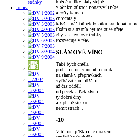
hnědé uhlíky plály stejně
stránky
v očních důlcích bohatství i bídě
archiv
a rošty kamen
chrochtaly
když si náš tatínek lopatku bral lopatku br
říkám si a tramín byt mé duše hřeje
žíly jak neonové trubky
rozsvěcuje v těle...
SLÁMOVÉ VÍNO
Také bych chtěla
pod střechou viničního domku
na slámě v přepravkách
vyčkávat s nejbližšími
až čas oddělí
od pecek - lišek zlých
ty dobré činy
a z plísně stesku
nemít strach...
-10
V té noci přiškrcené mrazem