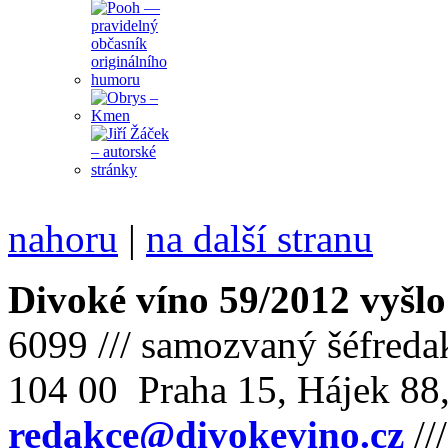
nahoru
|
na další stranu
Divoké víno 59/2012 vyšlo
6099 /// samozvaný šéfreda
104 00 Praha 15, Hájek 88,
redakce@divokevino.cz
//