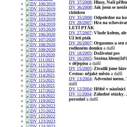
DV 37/2008
:
Hlasy, Naši příbu
DV 36/2008
:
Jak jsem se neože
cizinkou
DV 35/2008
:
Odpoledne na ko
DV 28/2007
:
Hra na schováva
LETÍ PTÁK
DV 27/2007
:
Všude kolem, ale
Už letí pták
DV 26/2007
:
Orgasmus a sen 
rodinném domku
a další
DV 18/2005
:
Doživotní pes
DV 16/2005
:
Sezóna hlemýžď
v dějepisu
a další
DV 15/2005
:
Ztratili jsme hla
Cestou: nějaké město
a další
DV 13/2004
:
Adventní menu
,
další
DV 12/2004
:
Hříbě v náušnici
DV 11/2004
:
Záludné otázky
,
povodně
a další