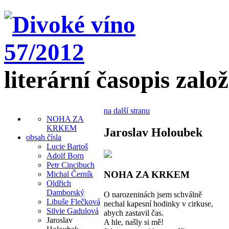
literární časopis zalo
na další stranu
NOHA ZA
KRKEM
Jaroslav Holoubek
obsah čísla
Lucie Bartoš
Adolf Born
Petr Cincibuch
NOHA ZA KRKEM
Michal Černík
Oldřich
Damborský
O narozeninách jsem schválně
Libuše Flečková
nechal kapesní hodinky v cirkuse,
Silvie Gadulová
abych zastavil čas.
Jaroslav
A hle, našly si mě!