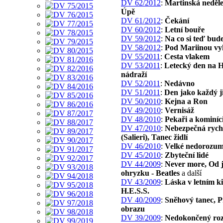
DV 62/2012
:
Martinská neděle
Úpě
DV 61/2012
:
Čekání
DV 60/2012
:
Letní bouře
DV 59/2012
:
Na co si teď bud
DV 58/2012
:
Pod Mariinou vy
DV 55/2011
:
Cesta vlakem
DV 53/2011
:
Letecký den na 
nádraží
DV 52/2011
:
Nedávno
DV 51/2011
:
Den jako každý j
DV 50/2010
:
Kejna a Ron
DV 49/2010
:
Vernisáž
DV 48/2010
:
Pekaři a kominíc
DV 47/2010
:
Nebezpečná rych
(Salieri), Tanec židlí
DV 46/2010
:
Velké nedorozum
DV 45/2010
:
Zbyteční lidé
DV 44/2009
:
Never more, Od 
ohryzku - Beatles
a další
DV 43/2009
:
Láska v letním ki
H.E.S.S.
DV 40/2009
:
Sněhový tanec, P
obrazu
DV 39/2009
:
Nedokončený ro