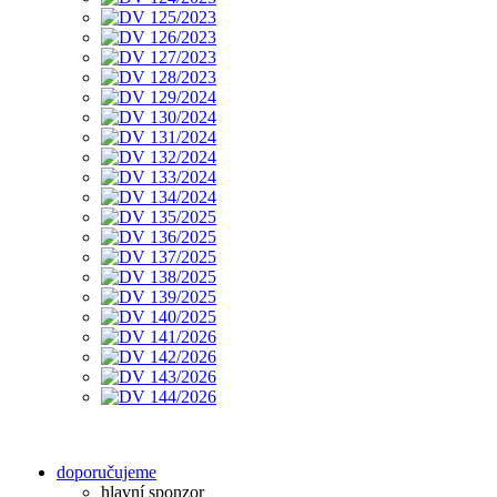
doporučujeme
hlavní sponzor