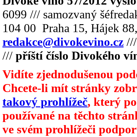
Divoké víno 57/2012 vyšlo
6099 /// samozvaný šéfreda
104 00 Praha 15, Hájek 88,
redakce@divokevino.cz
//
///
příští číslo Divokého v
Vidíte zjednodušenou pod
Chcete-li mít stránky zobr
takový prohlížeč
, který p
používané na těchto strán
ve svém prohlížeči podpor