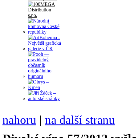
nahoru
|
na další stranu