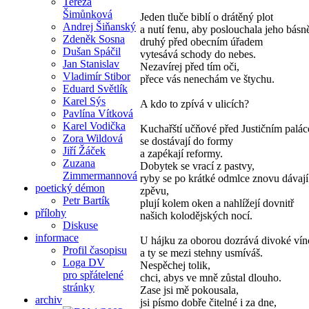
Tereza
Šimůnková
Jeden tluče biblí o drátěný plot
Andrej Šiňanský
a nutí fenu, aby poslouchala jeho básn
Zdeněk Sosna
druhý před obecním úřadem
Dušan Spáčil
vytesává schody do nebes.
Jan Stanislav
Nezavírej před tím oči,
Vladimír Stibor
přece vás nenechám ve štychu.
Eduard Světlík
Karel Sýs
A kdo to zpívá v ulicích?
Pavlína Vítková
Karel Vodička
Kuchařští učňové před Justičním palá
Zora Wildová
se dostávají do formy
Jiří Žáček
a zapékají reformy.
Zuzana
Dobytek se vrací z pastvy,
Zimmermannová
ryby se po krátké odmlce znovu dávají
poetický démon
zpěvu,
Petr Bartík
plují kolem oken a nahlížejí dovnitř
přílohy
našich kolodějských nocí.
Diskuse
informace
U hájku za oborou dozrává divoké vín
Profil časopisu
a ty se mezi stehny usmíváš.
Loga DV
Nespěchej tolik,
pro spřátelené
chci, abys ve mně zůstal dlouho.
stránky
Zase jsi mě pokousala,
archiv
jsi písmo dobře čitelné i za dne,