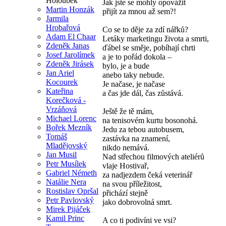
Holoubek
Jak jste se mohly opovážit
Martin Honzák
přijít za mnou až sem?!
Jarmila
Hrobařová
Co se to děje za zdí nářků?
Adam El Chaar
Letáky marketingu života a smrti,
Zdeněk Janas
ďábel se směje, pobíhají chrti
Josef Jarolímek
a je to pořád dokola –
Zdeněk Jirásek
bylo, je a bude
Jan Ariel
anebo taky nebude.
Kocourek
Je načase, je načase
Kateřina
a čas jde dál, čas zůstává.
Korečková -
Vrzáňová
Ještě že tě mám,
Michael Lorenc
na tenisovém kurtu bosonohá.
Bořek Mezník
Jedu za tebou autobusem,
Tomáš
zastávka na znamení,
Mladějovský
nikdo nemává.
Jan Musil
Nad střechou filmových ateliérů
Petr Musílek
vlaje Hostivař,
Gabriel Németh
za nadjezdem čeká veterinář
Natálie Nera
na svou příležitost,
Rostislav Opršal
přichází stejně
Petr Pavlovský
jako dobrovolná smrt.
Mirek Pijáček
Kamil Princ
A co ti podivíni ve vsi?