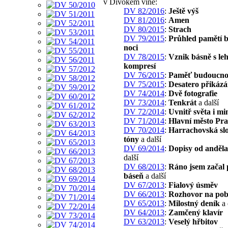
v Divokém víně:
DV 82/2016
:
Ještě výš
DV 81/2016
:
Amen
DV 80/2015
:
Strach
DV 79/2015
:
Průhled pamětí b
noci
DV 78/2015
:
Vznik básně s le
kompresí
DV 76/2015
:
Paměť budoucno
DV 75/2015
:
Desatero přikázá
DV 74/2014
:
Dvě fotografie
DV 73/2014
:
Tenkrát
a další
DV 72/2014
:
Uvnitř světa i mi
DV 71/2014
:
Hlavní město Pr
DV 70/2014
:
Harrachovská sl
tóny
a další
DV 69/2014
:
Dopisy od anděla
další
DV 68/2013
:
Ráno jsem začal 
báseň
a další
DV 67/2013
:
Fialový úsměv
DV 66/2013
:
Rozhovor na pob
DV 65/2013
:
Milostný deník
a 
DV 64/2013
:
Zamčený klavír
DV 63/2013
:
Veselý hřbitov