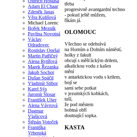
Oldřich Hostaša
třeba
Adam El Chaar
progresivně avantgardní techno
Zdeněk Janas
- pokud ještě můžem,
Věra Kulišová
říkám já.
Michael Lorenc
Bořek Mezník
OLOMOUC
Pavlína Novotná
Václav
Všechno se odehrává
Odradovec
na Horním a Dolním náměstí,
Rostislav Opršal
holky z fakult
Martin Patřičný
obcují s měšťáckým drilem,
Alena Rytířová
alkalickou vodu z kašen
Marek Řezanka
mění
Jakub Sochor
v antarktickou vodu s krilem,
Dušan Spáčil
bojí se
Vladimír Stibor
sami sebe potkat
Karel Sýs
v jezuitských kobkách,
Jaromír Šlosar
tuší,
František Uher
že pod městem
Alena Vávrová
bobtná obří
Dagmar
doutnající sopka.
Vlašicová
Štěpán Votoček
KASTA
Františka
Vrbenská