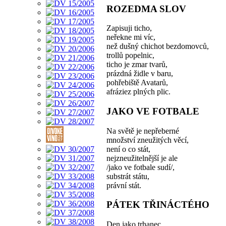
ROZEDMA SLOV
Zapisuji ticho,
neřekne mi víc,
než dušný chichot bezdomovců,
trollů popelnic,
ticho je zmar tvarů,
prázdná židle v baru,
pohřebiště Avatarů,
afráziez plných plic.
JAKO VE FOTBALE
Na světě je nepřeberné
množství zneužitých věcí,
není o co stát,
nejzneužitelnější je ale
/jako ve fotbale sudí/,
substrát státu,
právní stát.
PÁTEK TŘINÁCTÉHO
Den jako trhanec,