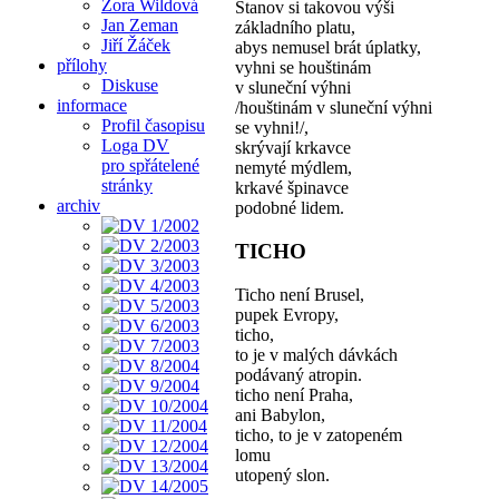
Zora Wildová
Stanov si takovou výši
Jan Zeman
základního platu,
Jiří Žáček
abys nemusel brát úplatky,
přílohy
vyhni se houštinám
Diskuse
v sluneční výhni
informace
/houštinám v sluneční výhni
Profil časopisu
se vyhni!/,
Loga DV
skrývají krkavce
pro spřátelené
nemyté mýdlem,
stránky
krkavé špinavce
archiv
podobné lidem.
TICHO
Ticho není Brusel,
pupek Evropy,
ticho,
to je v malých dávkách
podávaný atropin.
ticho není Praha,
ani Babylon,
ticho, to je v zatopeném
lomu
utopený slon.