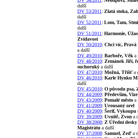
DV 54/2011
:
Neodpoví, Stmív
další
DV 53/2011
:
Zlatá stoka, Za
další
DV 52/2011
:
Lom, Tam, Stmí
další
DV 51/2011
:
Harmonie, Úžas
Zvídavost
DV 50/2010
:
Chci víc, Pravá
a další
DV 49/2010
:
Barboře, Věk
a 
DV 48/2010
:
Zemánek Jiří, ř
suchoruký
a další
DV 47/2010
:
Možná, Tříšť
a 
DV 46/2010
:
Karle Hynku M
další
DV 45/2010
:
O původu psa, Z
DV 44/2009
:
Především, Vize
DV 43/2009
:
Pomalé město
a 
DV 41/2009
:
Urousaný orel
DV 40/2009
:
Šerif, Vykoupu 
DV 39/2009
:
Uvnitř, Zvon
a d
DV 38/2008
:
Z Úřední desky
Magistrátu
a další
DV 37/2008
:
Samuel, Zeď
a d