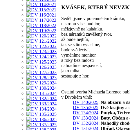
KVÁSEK, KTERÝ NEVZK
Seděli jsme v potemnělém krámku,
u stropu visel auditor,
mělzjevně na kahánku,
bez náramků zavěšený tvor,
až bude nejhůř,
tak se s tím vytasíme,
bude svědectví,
vyměníme monitor
a roky bez radosti
nahradíme nespavostí,
jako mlha
sestupuje z hor.
Ostatní tvorba Michaela Lorence pub
v Divokém víně:
DV 140/2025
:
Na obzoru
a da
DV 135/2025
:
Dvě krajiny
a d
DV 134/2024
:
Putyka, Tetřev
DV 133/2024
:
Boty, Občan
a 
DV 132/2024
:
Nahodilý chod
DV 131/2024
:
Obřad, Okresn