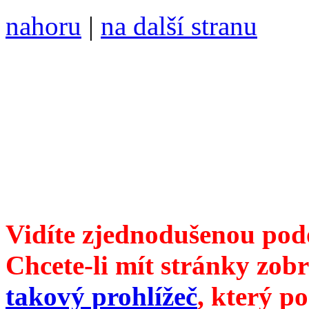
nahoru
|
na další stranu
Divoké víno 116/2021 vyšl
ISSN 1214-6099 /// samozv
104 00 Praha 10, Hájek 88,
redakce@divokevino.cz
//
///
příští číslo Divokého v
Vidíte zjednodušenou pod
Chcete-li mít stránky zobr
takový prohlížeč
, který p