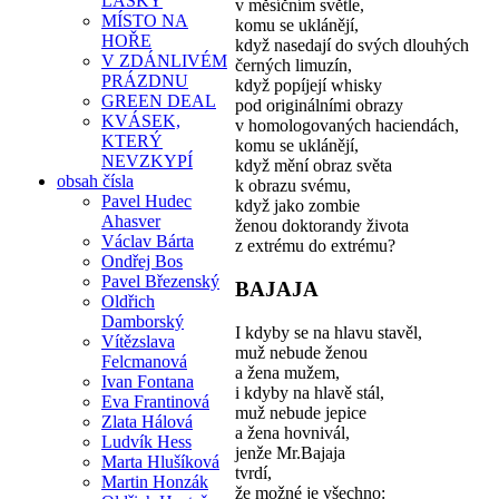
LÁSKY
v měsíčním světle,
MÍSTO NA
komu se uklánějí,
HOŘE
když nasedají do svých dlouhých
V ZDÁNLIVÉM
černých limuzín,
PRÁZDNU
když popíjejí whisky
GREEN DEAL
pod originálními obrazy
KVÁSEK,
v homologovaných haciendách,
KTERÝ
komu se uklánějí,
NEVZKYPÍ
když mění obraz světa
obsah čísla
k obrazu svému,
Pavel Hudec
když jako zombie
Ahasver
ženou doktorandy života
Václav Bárta
z extrému do extrému?
Ondřej Bos
Pavel Březenský
BAJAJA
Oldřich
Damborský
I kdyby se na hlavu stavěl,
Vítězslava
muž nebude ženou
Felcmanová
a žena mužem,
Ivan Fontana
i kdyby na hlavě stál,
Eva Frantinová
muž nebude jepice
Zlata Hálová
a žena hovnivál,
Ludvík Hess
jenže Mr.Bajaja
Marta Hlušíková
tvrdí,
Martin Honzák
že možné je všechno: