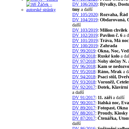
DV 106/2020
:
Bývalky, Dost
tmy
a další
DV 105/2020
:
Rozvaha, Řád
DV 104/2019
:
Obdarovaná, 
další
DV 103/2019
:
Milion chvilek
DV 102/2019
:
Pavilon č. 6
a d
DV 101/2019
:
Tráva, Má noc
DV 100/2019
:
Zahrada
DV 99/2019
:
Okna, Noc, Ved
DV 98/2018
:
Ruské kolo
a dal
DV 97/2018
:
Nohy slečny N.
a
DV 96/2018
:
Kam se nedozvo
DV 95/2018
:
Ráno, Mrak
a d
DV 94/2018
:
Psací stůl, Dveř
DV 93/2018
:
Voroněž, Cetel
DV 92/2017
:
Dotek, Klavírní
a další
DV 91/2017
:
11. září
a další
DV 90/2017
:
Italská noc, Eva
DV 89/2017
:
Fotopast, Okna 
DV 88/2017
:
Proudy, Kiosky
DV 87/2017
:
Čtenářka, Uton
další
DV 86/2016
:
Spřízněni volbo