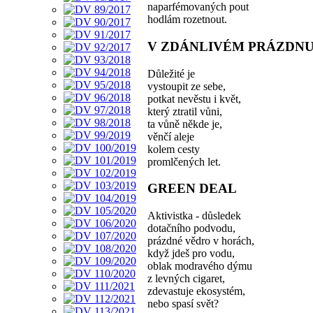
naparfémovaných pout
hodlám rozetnout.
V ZDÁNLIVÉM PRÁZDN
Důležité je
vystoupit ze sebe,
potkat nevěstu i květ,
který ztratil vůni,
ta vůně někde je,
věnčí aleje
kolem cesty
promlčených let.
GREEN DEAL
Aktivistka - důsledek
dotačního podvodu,
prázdné vědro v horách,
když jdeš pro vodu,
oblak modravého dýmu
z levných cigaret,
zdevastuje ekosystém,
nebo spasí svět?