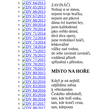
ZAVINÁČI
Nehraj si se mnou,
nejsem tvoje hračka,
nejsem ani piková
dáma tvé karetní hry,
jsem každodenní
jako světlo denní,
divá diva opery,
jsme tvrdohlaví hráči,
lehkovážné
vážky nad vodou,
do sebe zavinutí zavináči,
vzdálená přízeň
spřízněná s přírodou.
MÍSTO NA HOŘE
Když je mi nejhůř,
odjíždímz města
k větrolamům
Českého středohoří,
tam, kde hoří osika,
tam, kde končí cesta,
tam, kdepouta