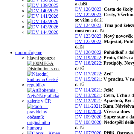
a další
DV 126/2023
:
Cesta do školy
DV 125/2023
:
Cesty, Všechno
se vším
a další
DV 124/2023
:
Tma pod želez
mostem
a další
DV 123/2023
:
Nový novověk
DV 122/2022
:
Majestát, Pub
další
DV 120/2022
:
Pohádkář
a dal
doporučujeme
DV 119/2022
:
Proto, Oděsa
a 
hlavní sponzor
DV 118/2022
:
Protipóly, Nový
další
DV 117/2022
:
Zeď
DV 115/2021
:
V prachu, V n
další
DV 114/2021
:
Ještě
DV 113/2021
:
Cern, Ucho
a d
DV 112/2021
:
Apartmá, Byt
a
DV 111/2021
:
Kam, Návštěva
DV 110/2020
:
Včera a dnes
DV 109/2020
:
Super star
a da
DV 108/2020
:
Nedospělí deli
další
DV 107/2020
:
Příliš, Ostrava