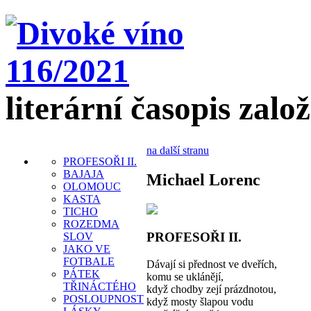
literární časopis zalo
na další stranu
PROFESOŘI II.
BAJAJA
Michael Lorenc
OLOMOUC
KASTA
TICHO
ROZEDMA
PROFESOŘI II.
SLOV
JAKO VE
FOTBALE
Dávají si přednost ve dveřích,
PÁTEK
komu se uklánějí,
TŘINÁCTÉHO
když chodby zejí prázdnotou,
POSLOUPNOST
když mosty šlapou vodu