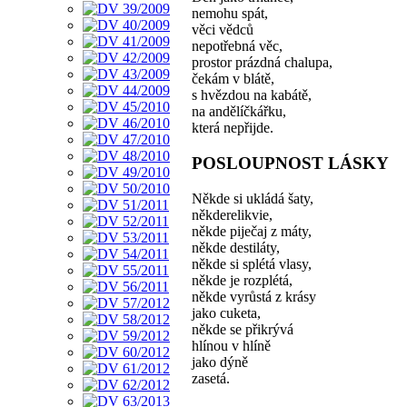
nemohu spát,
věci vědců
nepotřebná věc,
prostor prázdná chalupa,
čekám v blátě,
s hvězdou na kabátě,
na andělíčkářku,
která nepřijde.
POSLOUPNOST LÁSKY
Někde si ukládá šaty,
někderelikvie,
někde piječaj z máty,
někde destiláty,
někde si splétá vlasy,
někde je rozplétá,
někde vyrůstá z krásy
jako cuketa,
někde se přikrývá
hlínou v hlíně
jako dýně
zasetá.