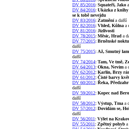
DV 85/2016
:
Squateři, Jako
a
DV 84/2016
:
Ukázka z knih
se k tobě nevejdu
DV 83/2016
:
Zatmění
a další
DV 82/2016
:
Vhled, Kůlna
a 
DV 81/2016
:
Jízlivosti
DV 78/2015
:
Měsíc, Hrad
a da
DV 77/2015
:
Brněnské nokt
další
DV 75/2015
:
Až, Smutný lam
další
DV 74/2014
:
Tam, Ve tmě, Ze
DV 64/2013
:
Okna, Nevím
a d
DV 62/2012
:
Karlín, Brzy rá
DV 61/2012
:
Čisté barvy kvě
DV 60/2012
:
Řeka, Předzah
další
DV 59/2012
:
Kopec nad Ber
další
DV 58/2012
:
Výstup, Tma
a d
DV 57/2012
:
Dovídám se, Ho
další
DV 56/2011
:
Výlet na Krako
DV 55/2011
:
Zpětný pohyb
a 