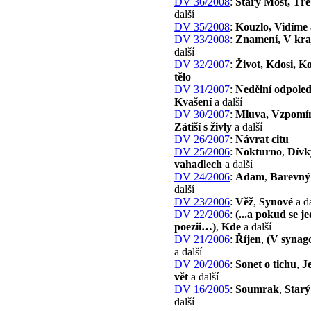
DV 36/2008
:
Starý Most, Tř
další
DV 35/2008
:
Kouzlo, Vidíme
DV 33/2008
:
Znamení, V kra
další
DV 32/2007
:
Život, Kdosi, K
tělo
DV 31/2007
:
Nedělní odpoled
Kvašení
a další
DV 30/2007
:
Mluva, Vzpomí
Zátiší s živly
a další
DV 26/2007
:
Návrat citu
DV 25/2006
:
Nokturno
,
Dívk
vahadlech
a další
DV 24/2006
:
Adam
,
Barevný 
další
DV 23/2006
:
Věž
,
Synové
a da
DV 22/2006
:
(...a pokud se j
poezii…)
,
Kde
a další
DV 21/2006
:
Říjen
,
(V syna
a další
DV 20/2006
:
Sonet o tichu
,
J
vět
a další
DV 16/2005
:
Soumrak
,
Star
další