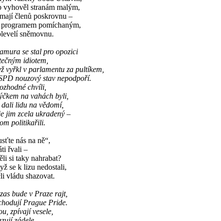
b vyhověl stranám malým,
 mají členů poskrovnu –
 s programem pomíchaným,
plevelí sněmovnu.
mura se stal pro opozici
tečným idiotem,
ž vyřkl v parlamentu za pultíkem,
 SPD nouzový stav nepodpoří.
ozhodné chvíli,
ýčkem na vahách byli,
 dali lidu na vědomí,
je jim zcela ukradený –
om politikařili.
sťte nás na ně“,
áti řvali –
ěli si taky nahrabat?
ž se k lizu nedostali,
li vládu shazovat.
zas bude v Praze rajt,
chodují Prague Pride.
u, zpívají vesele,
zují zádele.