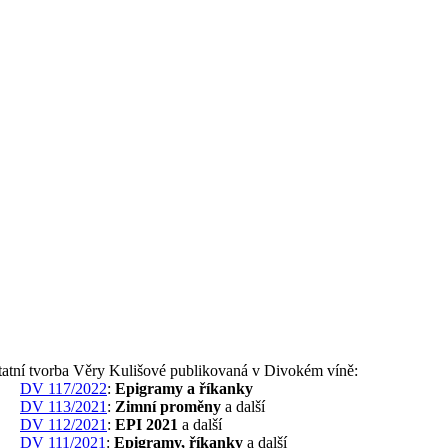
tatní tvorba Věry Kulišové publikovaná v Divokém víně:
DV 117/2022
:
Epigramy a říkanky
DV 113/2021
:
Zimní proměny
a další
DV 112/2021
:
EPI 2021
a další
DV 111/2021
:
Epigramy, říkanky
a další