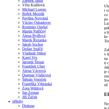
Zdeněk Janas
Věra Kulišová
Ukr
Michael Lorenc
i 
Bořek Mezník
co 
Pavlína Novotná
po
Václav Odradovec
Lid
Rostislav Opršal
pak
Martin Patřičný
a l
Alena Rytířová
ke
Marek Řezanka
Te
Jakub Sochor
Dušan Spáčil
Zab
Vladimír Stibor
v l
Karel Sýs
na 
Jaromír Šlosar
ti 
František Uher
Jak
Alena Vávrová
je
Dagmar Vlašicová
zra
Štěpán Votoček
Svo
Františka Vrbenská
už 
Zora Wildová
Jan Zeman
E
Jiří Žáček
přílohy
Nep
Diskuse
je 