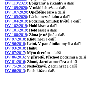
DV 110/2020
:
Epigramy a říkanky
a další
DV 109/2020
:
V mládí chceš...
a další
DV 107/2020
:
Opožděné jaro
a další
DV 105/2020
:
Láska nezná tabu
a další
DV 104/2019
:
Podzimu, Smutek květů
a další
DV 102/2019
:
Hold lásce
a další
DV 101/2019
:
Hold lásce
a další
DV 100/2019
:
Zima je už jiná
a další
DV 97/2018
:
Klidu noci
a další
DV 96/2018
:
Letní, V památníku mysli
a další
DV 93/2018
:
Haiku
DV 87/2017
:
Mým dcerám
a další
DV 86/2016
:
V přírodě, Příchod podzimu
a další
DV 81/2016
:
Zimní, Jarní atmosféra
a další
DV 75/2015
:
Nedočkavě, Začni hrát
a další
DV 66/2013
:
Pach kůže
a další