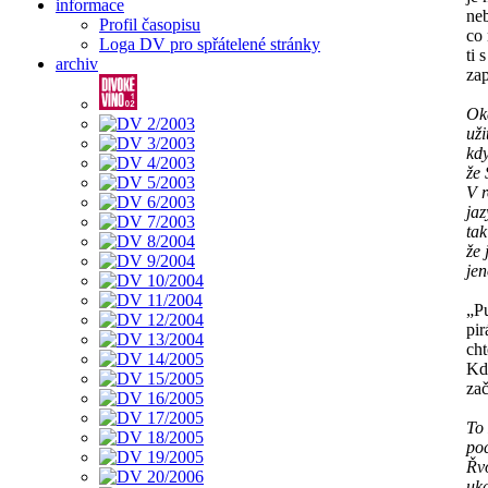
informace
ne
Profil časopisu
co
Loga DV pro spřátelené stránky
ti
archiv
za
Oka
uži
kdy
že
V r
jaz
tak
že 
jen
„Pu
pir
cht
Kdy
zač
To 
po
Řvo
uka