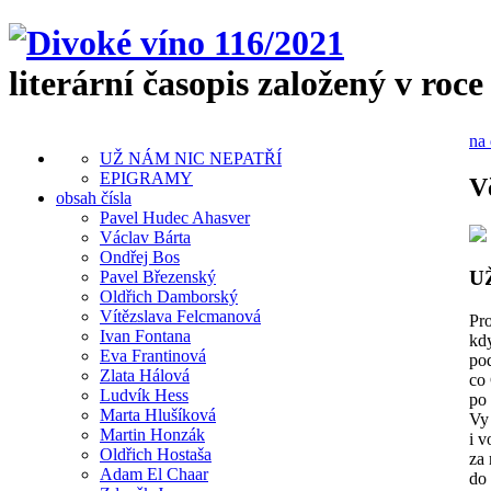
literární časopis založený v roce
na 
UŽ NÁM NIC NEPATŘÍ
EPIGRAMY
V
obsah čísla
Pavel Hudec Ahasver
Václav Bárta
Ondřej Bos
U
Pavel Březenský
Oldřich Damborský
Vítězslava Felcmanová
Pro
Ivan Fontana
kdy
Eva Frantinová
po
Zlata Hálová
co 
Ludvík Hess
po 
Marta Hlušíková
Vy 
Martin Honzák
i v
Oldřich Hostaša
za
Adam El Chaar
do 