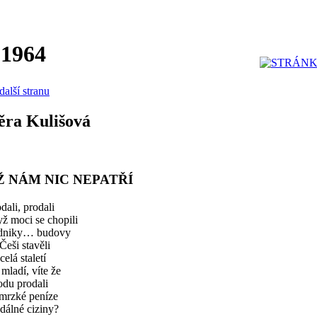
 1964
další stranu
ěra Kulišová
Ž NÁM NIC NEPATŘÍ
dali, prodali
ž moci se chopili
dniky… budovy
Češi stavěli
celá staletí
mladí, víte že
odu prodali
 mrzké peníze
dálné ciziny?