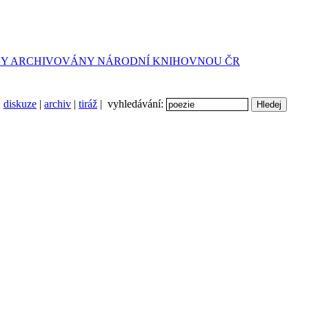
diskuze
|
archiv
|
tiráž
| vyhledávání: