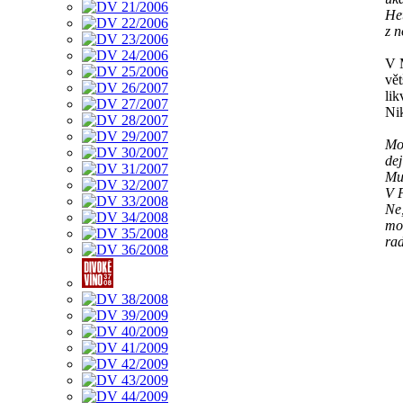
Het
z n
V 
vět
lik
Ni
Mo
dej
Mu
V P
Ne
moc
rad