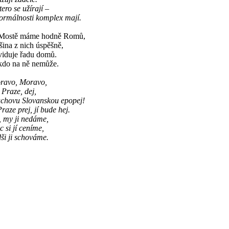
ero se užírají –
ormálnosti komplex mají.
Mostě máme hodně Romů,
šina z nich úspěšně,
viduje řadu domů.
kdo na ně nemůže.
ravo, Moravo,
 Praze, dej,
chovu Slovanskou epopej!
raze prej, jí bude hej.
, my ji nedáme,
 si jí ceníme,
ši ji schováme.