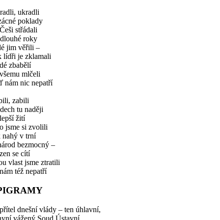
adli, ukradli
vzácné poklady
Češi střádali
 dlouhé roky
é jim věřili –
 lídři je zklamali
idé zbabělí
 všemu mlčeli
ď nám nic nepatří
ili, zabili
idech tu naději
lepší žití
co jsme si zvolili
 nahý v trní
 národ bezmocný –
zen se cítí
u vlast jsme ztratili
nám též nepatří
PIGRAMY
řítel dnešní vlády – ten úhlavní,
nyní vážený Soud Ústavní,