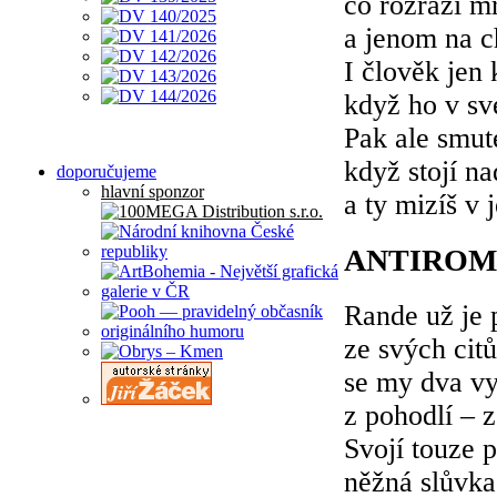
co rozráží m
a jenom na ch
I člověk jen 
když ho v s
Pak ale smut
když stojí na
doporučujeme
hlavní sponzor
a ty mizíš v 
ANTIROM
Rande už je
ze svých citů
se my dva v
z pohodlí – 
Svojí touze 
něžná slůvk