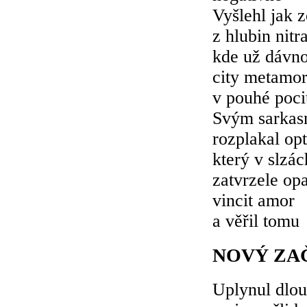
Vyšlehl jak 
z hlubin nitr
kde už dávn
city metamor
v pouhé poci
Svým sarka
rozplakal op
který v slzác
zatvrzele op
vincit amor
a věřil tomu
NOVÝ ZA
Uplynul dlou