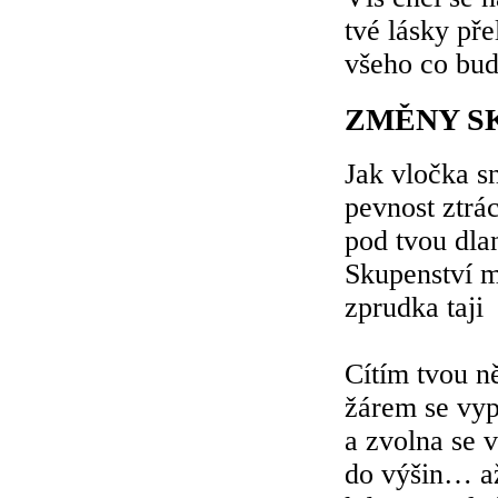
tvé lásky pře
všeho co bud
ZMĚNY S
Jak vločka s
pevnost ztrá
pod tvou dla
Skupenství 
zprudka taji
Cítím tvou n
žárem se vyp
a zvolna se 
do výšin… a