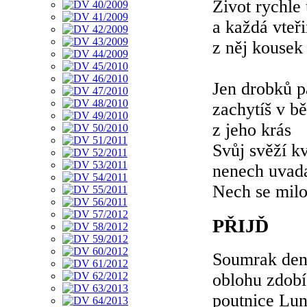
Život rychle
a každá vteř
z něj kousek
Jen drobků p
zachytíš v bě
z jeho krás
Svůj svěží k
nenech uvad
Nech se milo
PŘIJĎ
Soumrak denn
oblohu zdobí
poutnice Lun