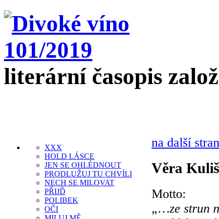
literární časopis zalo
na další stra
XXX
HOLD LÁSCE
Věra Kuli
JEN SE OHLÉDNOUT
PRODLUŽUJ TU CHVÍLI
NECH SE MILOVAT
Motto:
PŘIJĎ
POLIBEK
„…ze strun n
OČI
MILUJ MĚ