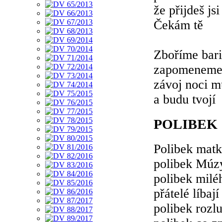
že přijdeš jsi
Čekám tě
Zboříme bari
zapomeneme 
závoj noci mů
a budu tvojí
POLIBEK
Polibek matk
polibek Múzy
polibek milé
přátelé líba
polibek rozlu