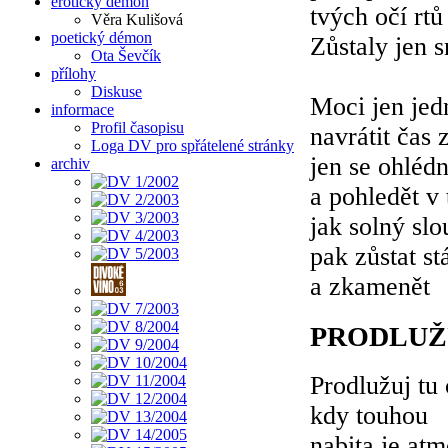
erotický démon
tvých očí rtů
Věra Kulišová
poetický démon
Zůstaly jen 
Ota Ševčík
přílohy
Diskuse
Moci jen je
informace
Profil časopisu
navrátit čas 
Loga DV pro spřátelené stránky
jen se ohléd
archiv
a pohledět v 
jak solný slo
pak zůstat st
a zkamenět
PRODLUŽU
Prodlužuj tu 
kdy touhou
nabita je atm