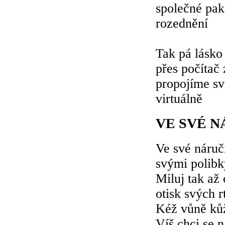
společné pak
rozednění
Tak pá lásko
přes počítač 
propojíme svo
virtuálně
VE SVÉ 
Ve své náruč
svými polibk
Miluj tak až
otisk svých 
Kéž vůně kůž
Víš chci se n