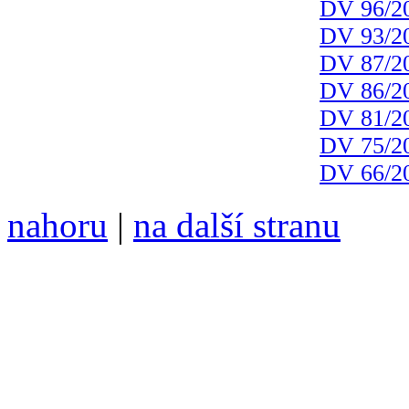
DV 96/2
DV 93/2
DV 87/2
DV 86/2
DV 81/2
DV 75/2
DV 66/2
nahoru
|
na další stranu
Divoké víno 101/2019 vyšl
ISSN 1214-6099 /// samozv
104 00 Praha 10, Hájek 88,
redakce@divokevino.cz
//