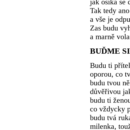
jak osika se 
Tak tedy ano
a vše je odp
Zas budu vyh
a marně vola
BUĎME SI
Budu ti příte
oporou, co tv
budu tvou ně
důvěřivou jak
budu ti ženou
co vždycky p
budu tvá ruk
milenka, touž