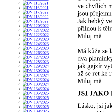
ve chvílích 
jsou přejemn
Jak hebký ve
přilnou k těl
Miluj mě
Má kůže se l
dva plamínk
jak gejzír v
až se ret ke r
Miluj mě
JSI JAKO
Lásko, jsi ja