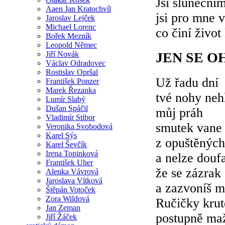
Jsi sluneční
Aaen Jan Kratochvíl
jsi pro mne 
Jaroslav Lejček
Michael Lorenc
co činí živo
Bořek Mezník
Leopold Němec
Jiří Novák
JEN SE 
Václav Odradovec
Rostislav Opršal
Už řadu dní
František Ponzer
Marek Řezanka
tvé nohy neh
Lumír Slabý
Dušan Spáčil
můj práh
Vladimír Stibor
smutek vane
Veronika Svobodová
Karel Sýs
z opuštěných
Karel Ševčík
Irena Topinková
a nelze douf
František Uher
že se zázrak 
Alenka Vávrová
Jaroslava Vítková
a zazvoníš m
Štěpán Votoček
Zora Wildová
Ručičky krut
Jan Zeman
postupně ma
Jiří Žáček