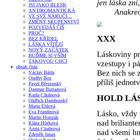
jen láska zní
JSI JAKO BLESK
Anakreo
ANTIROMANTICKÁ
VE SVÉ NÁRUČI…
ZMĚNY SKUPENSTVÍ
POZVEDÁŠ ČÍŠ
PROČ?
XXX
BEZ KŘÍDEL
LÁSKA VÍTĚZÍ
NOVÝ ZAČÁTEK
Láskoviny p
BUĎME SI VŠÍM
TAKOVOU CHCI
vzestupy i p
obsah čísla
Bez nich se z
Václav Bárta
Ondřej Bos
příliš jednot
Pavel Březenský
Dagmar Burianová
Karla Cikánová
HOLD LÁ
Oldřich Damborský
Marta Ehlová
Lásko, vždy 
Eva Frantinová
Martin Honzák
nad briliant
Klára Hůrková
Anna Chabrová
nad všemi hm
Zdeněk Janas
Otakar Kosek