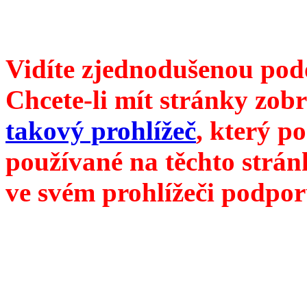
///
příští číslo Divokého v
Vidíte zjednodušenou pod
Chcete-li mít stránky zobr
takový prohlížeč
, který p
používané na těchto strán
ve svém prohlížeči podpor