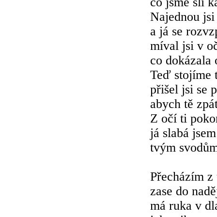
co jsme šli 
Najednou jsi 
a já se rozv
míval jsi v o
co dokázala 
Teď stojíme t
přišel jsi se 
abych tě zpá
Z očí ti poko
já slabá jsem
tvým svodům
Přecházím z
zase do nadě
má ruka v dl