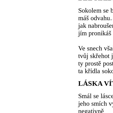
Sokolem se b
máš odvahu…
jak nabrouše
jím pronikáš 
Ve snech vša
tvůj skřehot 
ty prostě pos
ta křídla soko
LÁSKA VÍ
Smál se lásc
jeho smích v
negativně