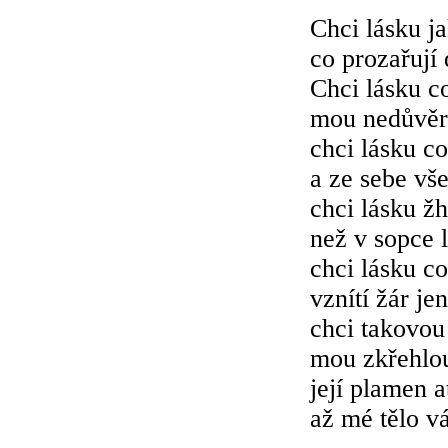
Chci lásku j
co prozařují
Chci lásku c
mou nedůvěr
chci lásku co
a ze sebe vš
chci lásku žh
než v sopce 
chci lásku c
vznítí žár je
chci takovou
mou zkřehlou
její plamen a
až mé tělo vá