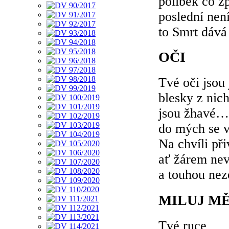
polibek co z
poslední nen
to Smrt dává
OČI
Tvé oči jsou 
blesky z nich
jsou žhavé…
do mých se v
Na chvíli při
ať žárem ne
a touhou nez
MILUJ M
Tvé ruce