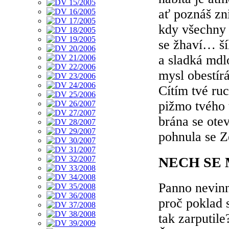
ať poznáš zni
kdy všechny 
se žhaví… šíl
a sladká mdl
mysl obestír
Cítím tvé ru
pižmo tvého 
brána se otev
pohnula se 
NECH SE
Panno nevin
proč poklad s
tak zarputile