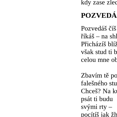
kdy zase zle
POZVEDÁŠ
Pozvedáš číš
říkáš – na sh
Přicházíš blí
však stud ti 
celou mne o
Zbavím tě po
falešného st
Chceš? Na k
psát ti budu
svými rty –
pocítíš jak ž