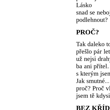
Lásko
snad se neboj
podlehnout?
PROČ?
Tak daleko t
přešlo pár let
už nejsi dra
ba ani přít
s kterým jse
Jak smutné…
proč? Proč v
jsem tě kdysi
BEZ KŘÍ