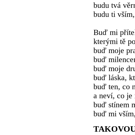
budu tvá věrn
budu ti vším,
Buď mi příte
kterými tě p
buď moje pra
buď milence
buď moje dru
buď láska, k
buď ten, co 
a neví, co je
buď stínem 
buď mi vším,
TAKOVOU