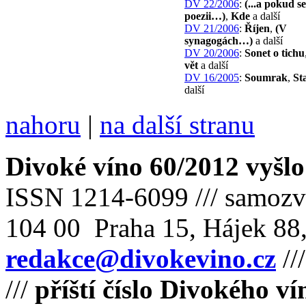
DV 22/2006
:
(...a pokud s
poezii…)
,
Kde
a další
DV 21/2006
:
Říjen
,
(V
synagogách…)
a další
DV 20/2006
:
Sonet o tichu
vět
a další
DV 16/2005
:
Soumrak
,
St
další
nahoru
|
na další stranu
Divoké víno 60/2012 vyšlo
ISSN 1214-6099 /// samozv
104 00 Praha 15, Hájek 88,
redakce@divokevino.cz
//
///
příští číslo Divokého ví