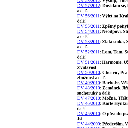
DV 58/2012
:
Výstup, Tma
DV 57/2012
:
Dovídám se, 
a další
DV 56/2011
:
Výlet na Kra
další
DV 55/2011
:
Zpětný pohy
DV 54/2011
:
Neodpoví, St
a další
DV 53/2011
:
Zlatá stoka, 
a další
DV 52/2011
:
Lom, Tam, S
další
DV 51/2011
:
Harmonie, Ú
Zvídavost
DV 50/2010
:
Chci víc, Pr
zbožnost
a další
DV 49/2010
:
Barboře, Vě
DV 48/2010
:
Zemánek Jiří
suchoruký
a další
DV 47/2010
:
Možná, Tříš
DV 46/2010
:
Karle Hynk
další
DV 45/2010
:
O původu ps
Jsi
DV 44/2009
:
Především, V