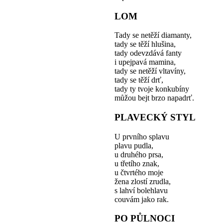
LOM
Tady se netěží diamanty,
tady se těží hlušina,
tady odevzdává fanty
i upejpavá mamina,
tady se netěží vltavíny,
tady se těží drť,
tady ty tvoje konkubíny
můžou bejt brzo napadrť.
PLAVECKÝ STYL
U prvního splavu
plavu pudla,
u druhého prsa,
u třetího znak,
u čtvrtého moje
žena zlostí zrudla,
s lahví bolehlavu
couvám jako rak.
PO PŮLNOCI