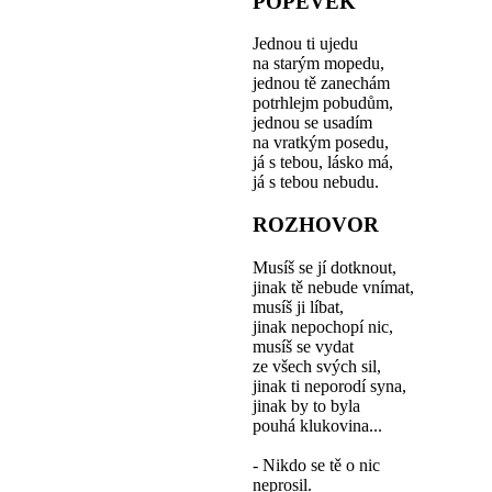
POPĚVEK
Jednou ti ujedu
na starým mopedu,
jednou tě zanechám
potrhlejm pobudům,
jednou se usadím
na vratkým posedu,
já s tebou, lásko má,
já s tebou nebudu.
ROZHOVOR
Musíš se jí dotknout,
jinak tě nebude vnímat,
musíš ji líbat,
jinak nepochopí nic,
musíš se vydat
ze všech svých sil,
jinak ti neporodí syna,
jinak by to byla
pouhá klukovina...
- Nikdo se tě o nic
neprosil.