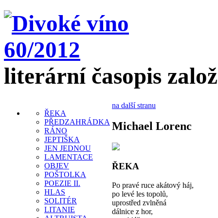
literární časopis zalo
na další stranu
ŘEKA
PŘEDZAHRÁDKA
Michael Lorenc
RÁNO
JEPTIŠKA
JEN JEDNOU
LAMENTACE
ŘEKA
OBJEV
POŠTOLKA
POEZIE II.
Po pravé ruce akátový háj,
HLAS
po levé les topolů,
SOLITÉR
uprostřed zvlněná
LITANIE
dálnice z hor,