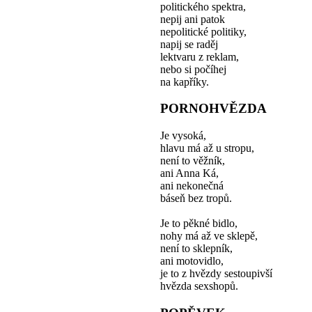
politického spektra,
nepij ani patok
nepolitické politiky,
napij se raděj
lektvaru z reklam,
nebo si počíhej
na kapříky.
PORNOHVĚZDA
Je vysoká,
hlavu má až u stropu,
není to věžník,
ani Anna Ká,
ani nekonečná
báseň bez tropů.
Je to pěkné bidlo,
nohy má až ve sklepě,
není to sklepník,
ani motovidlo,
je to z hvězdy sestoupivší
hvězda sexshopů.