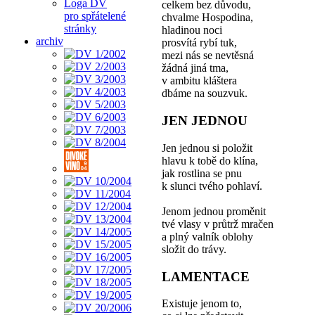
Loga DV
celkem bez důvodu,
pro spřátelené
chvalme Hospodina,
stránky
hladinou noci
archiv
prosvítá rybí tuk,
mezi nás se nevtěsná
žádná jiná tma,
v ambitu kláštera
dbáme na souzvuk.
JEN JEDNOU
Jen jednou si položit
hlavu k tobě do klína,
jak rostlina se pnu
k slunci tvého pohlaví.
Jenom jednou proměnit
tvé vlasy v průtrž mračen
a plný valník oblohy
složit do trávy.
LAMENTACE
Existuje jenom to,