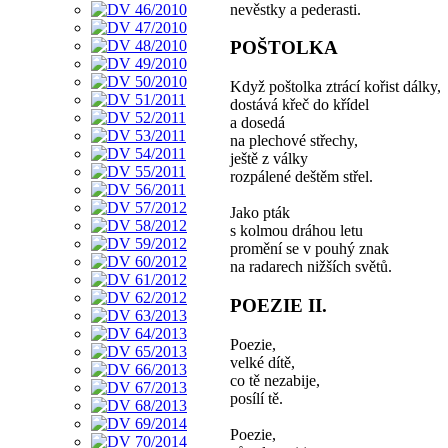
nevěstky a pederasti.
POŠTOLKA
Když poštolka ztrácí kořist dálky,
dostává křeč do křídel
a dosedá
na plechové střechy,
ještě z války
rozpálené deštěm střel.
Jako pták
s kolmou dráhou letu
promění se v pouhý znak
na radarech nižších světů.
POEZIE II.
Poezie,
velké dítě,
co tě nezabije,
posílí tě.
Poezie,