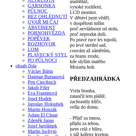
ALTRUISTA
asambláž,
GARSONKA
vysoké rozlišení,
PŮLNOC
LCD monitor.
BEZ OHLÉDNUTÍ
V dětství jsem věděl,
UVAŘ MI ČAJ
v dospělosti tuším
ABSTINENT
proč nevládnout od stolu,
PORNOHVĚZDA
proč neprodat duši.
POPĚVEK
Po pravé ruce les topolů,
ROZHOVOR
po levé sterilní sad,
LOM
couvám až záměrům,
PLAVECKÝ STYL
za hranu zrodu,
PO PŮLNOCI
kde slyším malého
obsah čísla
Mozarta hrát.
Václav Bárta
Dagmar Burianová
PŘEDZAHRÁDKA
Petr Cincibuch
Jakub Fišer
Vrzla branka,
Eva Frantinová
zatančil lem pláště,
Josef Hodek
zachrastily klíče,
Jaroslav Holoubek
vešla do domu.
Martin Honzák
Adam El Chaar
- Přijď za mnou,
Zdeněk Janas
přijdu za tebou,
Josef Jarolímek
jsem celá z hlíny,
Martin Jochym
v níž kořeny kvetou.