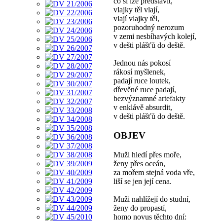
co si lze představit,
vlajky těl vlají,
vlají vlajky těl,
pozoruhodný nerozum
v zemi nesbíhavých kolejí,
v dešti plášťů do deště.
Jednou nás pokosí
rákosí myšlenek,
padají ruce loutek,
dřevěné ruce padají,
bezvýznamné artefakty
v enklávě absurdit,
v dešti plášťů do deště.
OBJEV
Muži hledí přes moře,
ženy přes oceán,
za mořem stejná voda vře,
liší se jen její cena.
Muži nahlížejí do studní,
ženy do propastí,
homo novus těchto dní: