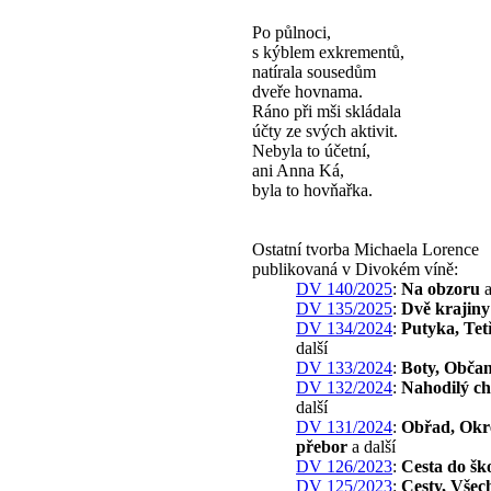
Po půlnoci,
s kýblem exkrementů,
natírala sousedům
dveře hovnama.
Ráno při mši skládala
účty ze svých aktivit.
Nebyla to účetní,
ani Anna Ká,
byla to hovňařka.
Ostatní tvorba Michaela Lorence
publikovaná v Divokém víně:
DV 140/2025
:
Na obzoru
a
DV 135/2025
:
Dvě krajiny
DV 134/2024
:
Putyka, Tet
další
DV 133/2024
:
Boty, Obča
DV 132/2024
:
Nahodilý c
další
DV 131/2024
:
Obřad, Okr
přebor
a další
DV 126/2023
:
Cesta do šk
DV 125/2023
:
Cesty, Všec