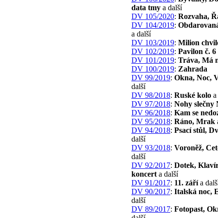
data tmy
a další
DV 105/2020
:
Rozvaha, Ř
DV 104/2019
:
Obdarovaná
a další
DV 103/2019
:
Milion chvi
DV 102/2019
:
Pavilon č. 6
DV 101/2019
:
Tráva, Má 
DV 100/2019
:
Zahrada
DV 99/2019
:
Okna, Noc, 
další
DV 98/2018
:
Ruské kolo
a 
DV 97/2018
:
Nohy slečny 
DV 96/2018
:
Kam se nedo
DV 95/2018
:
Ráno, Mrak
DV 94/2018
:
Psací stůl, D
další
DV 93/2018
:
Voroněž, Cet
další
DV 92/2017
:
Dotek, Klaví
koncert
a další
DV 91/2017
:
11. září
a dalš
DV 90/2017
:
Italská noc, 
další
DV 89/2017
:
Fotopast, Ok
další