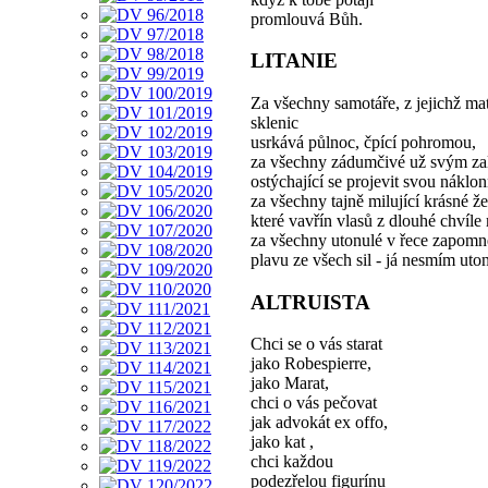
promlouvá Bůh.
LITANIE
Za všechny samotáře, z jejichž ma
sklenic
usrkává půlnoc, čpící pohromou,
za všechny zádumčivé už svým za
ostýchající se projevit svou náklon
za všechny tajně milující krásné ž
které vavřín vlasů z dlouhé chvíle
za všechny utonulé v řece zapomn
plavu ze všech sil - já nesmím uto
ALTRUISTA
Chci se o vás starat
jako Robespierre,
jako Marat,
chci o vás pečovat
jak advokát ex offo,
jako kat ,
chci každou
podezřelou figurínu