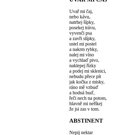
Uvař mi čaj,
nebo kávu,
natrhej šípky,
posekej trávu,
vyvenči psa
a zavři slípky,
ustel mi postel
a nakrm rybky,
nalej mi víno
a vychlaď pivo,
naklepej řízky
a podej mi sklenici,
nebudu přece pít
jak kočka z misky,
ráno mě vzbuď
a hodná buď,
řeči nech na potom,
hlavně mi neříkej
že jsi zas v tom.
ABSTINENT
Nepij nektar