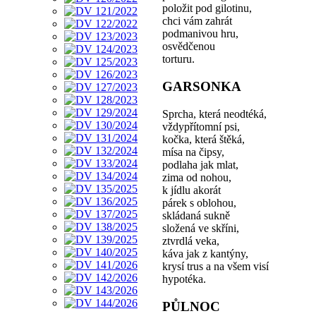
položit pod gilotinu,
chci vám zahrát
podmanivou hru,
osvědčenou
torturu.
GARSONKA
Sprcha, která neodtéká,
vždypřítomní psi,
kočka, která štěká,
mísa na čipsy,
podlaha jak mlat,
zima od nohou,
k jídlu akorát
párek s oblohou,
skládaná sukně
složená ve skříni,
ztvrdlá veka,
káva jak z kantýny,
krysí trus a na všem visí
hypotéka.
PŮLNOC