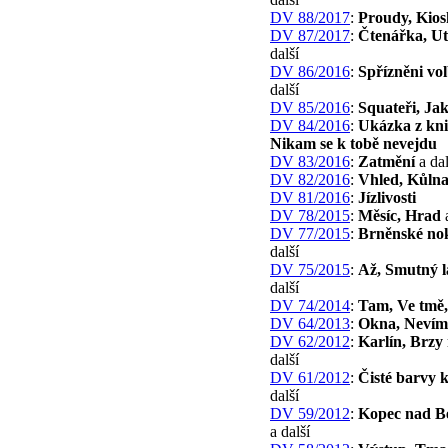
DV 88/2017
:
Proudy, Kios
DV 87/2017
:
Čtenářka, U
další
DV 86/2016
:
Spřízněni vo
další
DV 85/2016
:
Squateři, Ja
DV 84/2016
:
Ukázka z kn
Nikam se k tobě nevejdu
DV 83/2016
:
Zatmění
a dal
DV 82/2016
:
Vhled, Kůln
DV 81/2016
:
Jízlivosti
DV 78/2015
:
Měsíc, Hrad
a
DV 77/2015
:
Brněnské no
další
DV 75/2015
:
Až, Smutný 
další
DV 74/2014
:
Tam, Ve tmě,
DV 64/2013
:
Okna, Nevím
DV 62/2012
:
Karlín, Brzy
další
DV 61/2012
:
Čisté barvy k
další
DV 59/2012
:
Kopec nad 
a další