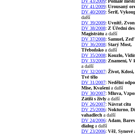
DV 43/2009
:
Pomalé měst
DV 41/2009
:
Urousaný ore
DV 40/2009
:
Šerif, Vykou
další
DV 39/2009
:
Uvnitř, Zvon
DV 38/2008
:
Z Úřední de
Magistrátu
a další
DV 37/2008
:
Samuel, Zeď
DV 36/2008
:
Starý Most,
Třeboňsko
a další
DV 35/2008
:
Kouzlo, Vidí
DV 33/2008
:
Znamení, V 
a další
DV 32/2007
:
Život, Kdosi
Tvé tělo
DV 31/2007
:
Nedělní odpo
Mise, Kvašení
a další
DV 30/2007
:
Mluva, Vzpo
Zátiší s živly
a další
DV 26/2007
:
Návrat citu
DV 25/2006
:
Nokturno
,
D
vahadlech
a další
DV 24/2006
:
Adam
,
Bare
dialog
a další
DV 23/2006
:
Věž
,
Synové
a