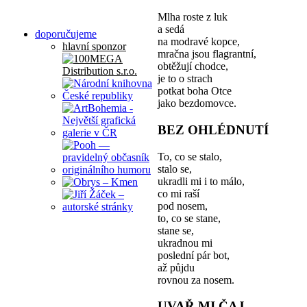
Mlha roste z luk
a sedá
doporučujeme
na modravé kopce,
hlavní sponzor
mračna jsou flagrantní,
obtěžují chodce,
je to o strach
potkat boha Otce
jako bezdomovce.
BEZ OHLÉDNUTÍ
To, co se stalo,
stalo se,
ukradli mi i to málo,
co mi raší
pod nosem,
to, co se stane,
stane se,
ukradnou mi
poslední pár bot,
až půjdu
rovnou za nosem.
UVAŘ MI ČAJ