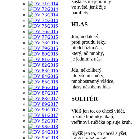
zůstalas mi jenom ty
ve světě, jenž žije
pamflety.
HLAS
Jdu, nedaleký,
proti proudu řeky,
předcházím čas,
který, ač mnohý,
je jedním z nás.
Jdu, několikerý,
jdu všemi směry,
mnohostranný vládce,
hlasy násobený hlas.
SOLITÉR
Vidíš jen to, co chceš vidět,
rozbité hodinky tikají,
vteřinová ručička opisuje kruh.
Slyšíš jen to, co chceš slyšet,
když k tobě potají