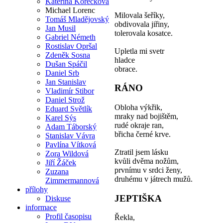
Kateřina Korečková
Michael Lorenc
Milovala šeříky,
Tomáš Mladějovský
obdivovala jiřiny,
Jan Musil
tolerovala kosatce.
Gabriel Németh
Rostislav Opršal
Upletla mi svetr
Zdeněk Sosna
hladce
Dušan Spáčil
obrace.
Daniel Srb
Jan Stanislav
RÁNO
Vladimír Stibor
Daniel Strož
Obloha výkřik,
Eduard Světlík
mraky nad bojištěm,
Karel Sýs
rudé okraje ran,
Adam Táborský
břicha černé krve.
Stanislav Vávra
Pavlína Vítková
Ztratil jsem lásku
Zora Wildová
kvůli dvěma nožům,
Jiří Žáček
prvnímu v srdci ženy,
Zuzana
druhému v játrech mužů.
Zimmermannová
přílohy
JEPTIŠKA
Diskuse
informace
Profil časopisu
Řekla,