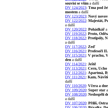
souvisí se vším
a další
DV 124/2023
:
Tma pod že
mostem
a další
DV 123/2023
:
Nový novov
DV 122/2022
:
Majestát, P
a další
DV 120/2022
:
Pohádkář
a 
DV 119/2022
:
Proto, Oděs
DV 118/2022
:
Protipóly, N
a další
DV 117/2022
:
Zeď
DV 116/2021
:
Profesoři II.
DV 115/2021
:
V prachu, 
den
a další
DV 114/2021
:
Ještě
DV 113/2021
:
Cern, Ucho
DV 112/2021
:
Apartmá, B
DV 111/2021
:
Kam, Návšt
další
DV 110/2020
:
Včera a dne
DV 109/2020
:
Super star
a
DV 108/2020
:
Nedospělí de
a další
DV 107/2020
:
Příliš, Ostr
DV 106/2020
:
Bývalky, D