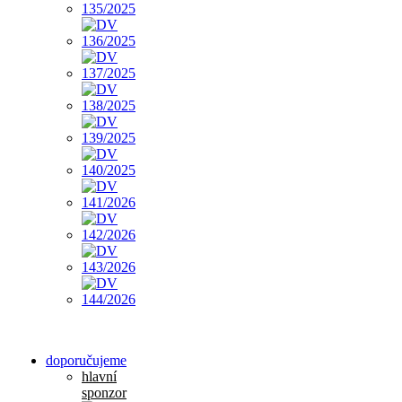
doporučujeme
hlavní
sponzor