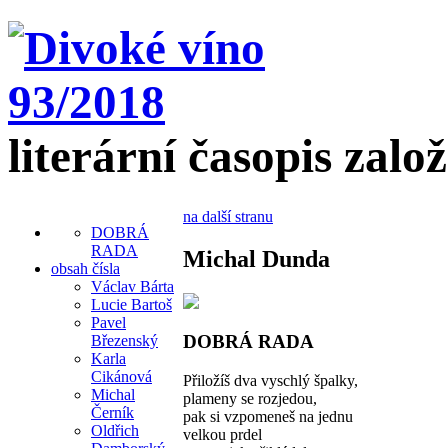
literární časopis zalo
na další stranu
DOBRÁ
RADA
Michal Dunda
obsah čísla
Václav Bárta
Lucie Bartoš
Pavel
DOBRÁ RADA
Březenský
Karla
Cikánová
Přiložíš dva vyschlý špalky,
Michal
plameny se rozjedou,
Černík
pak si vzpomeneš na jednu
Oldřich
velkou prdel