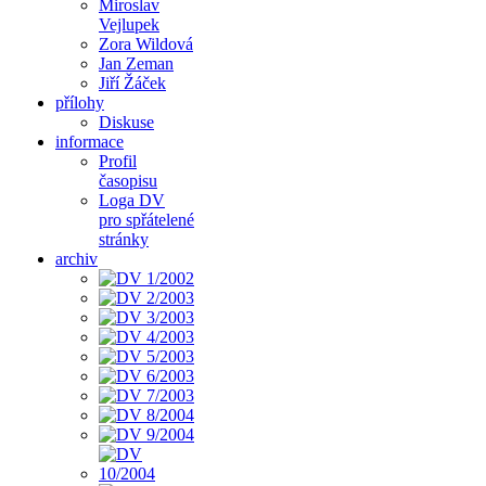
Miroslav
Vejlupek
Zora Wildová
Jan Zeman
Jiří Žáček
přílohy
Diskuse
informace
Profil
časopisu
Loga DV
pro spřátelené
stránky
archiv