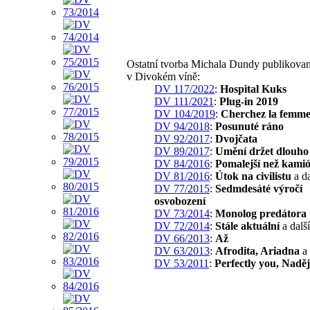
Ostatní tvorba Michala Dundy publikova
v Divokém víně:
DV 117/2022
:
Hospital Kuks
DV 111/2021
:
Plug-in 2019
DV 104/2019
:
Cherchez la femm
DV 94/2018
:
Posunuté ráno
DV 92/2017
:
Dvojčata
DV 89/2017
:
Umění držet dlouho
DV 84/2016
:
Pomalejší než kamió
DV 81/2016
:
Útok na civilistu
a da
DV 77/2015
:
Sedmdesáté výročí
osvobození
DV 73/2014
:
Monolog predátora
DV 72/2014
:
Stále aktuální
a další
DV 66/2013
:
Až
DV 63/2013
:
Afrodita, Ariadna
a 
DV 53/2011
:
Perfectly you, Nadě