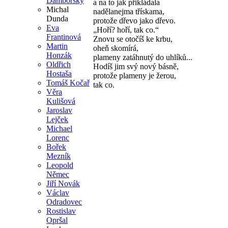
Damborský
a na to jak přikládala
Michal
nadělanejma třískama,
Dunda
protože dřevo jako dřevo.
Eva
„Hoří? hoří, tak co.“
Frantinová
Znovu se otočíš ke krbu,
Martin
oheň skomírá,
Honzák
plameny zatáhnutý do uhlíků...
Oldřich
Hodíš jim svý nový básně,
Hostaša
protože plameny je žerou,
Tomáš Kočař
tak co.
Věra
Kulišová
Jaroslav
Lejček
Michael
Lorenc
Bořek
Mezník
Leopold
Němec
Jiří Novák
Václav
Odradovec
Rostislav
Opršal