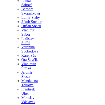
Lenka
Sabová
Barbora
Skopalíková
Lumír Slabý
Jakub Sochor
Dušan Spáčil
Vladimír
Stibor
Ladislav
Stiffel
Veronika
Svobodová
Karel Sýs
Ota Ševčík
Vladimíra
Široká
Jaromír
Šlosar
Magdalena
Toulová
František
Uher
Miroslav
Václavek