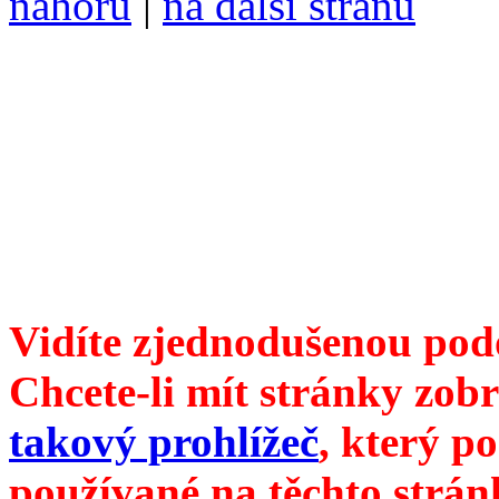
nahoru
|
na další stranu
Divoké víno 93/2018 vyšlo
6099 /// samozvaný šéfreda
104 00 Praha 10, Hájek 88,
redakce@divokevino.cz
//
///
příští číslo Divokého v
Vidíte zjednodušenou pod
Chcete-li mít stránky zobr
takový prohlížeč
, který p
používané na těchto strán