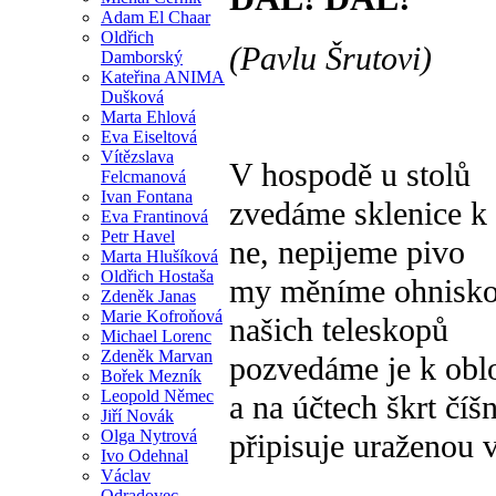
Adam El Chaar
Oldřich
(Pavlu Šrutovi)
Damborský
Kateřina ANIMA
Dušková
Marta Ehlová
Eva Eiseltová
Vítězslava
V hospodě u stolů
Felcmanová
Ivan Fontana
zvedáme sklenice k 
Eva Frantinová
Petr Havel
ne, nepijeme pivo
Marta Hlušíková
Oldřich Hostaša
my měníme ohniskov
Zdeněk Janas
Marie Kofroňová
našich teleskopů
Michael Lorenc
Zdeněk Marvan
pozvedáme je k obl
Bořek Mezník
Leopold Němec
a na účtech škrt číš
Jiří Novák
Olga Nytrová
připisuje uraženou 
Ivo Odehnal
Václav
Odradovec