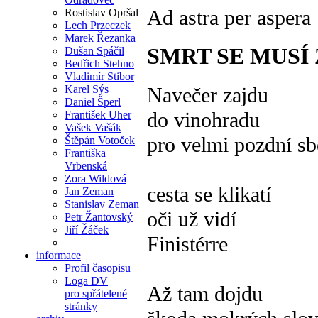
Ad astra per aspera
Rostislav Opršal
Lech Przeczek
Marek Řezanka
SMRT SE MUSÍ 
Dušan Spáčil
Bedřich Stehno
Vladimír Stibor
Navečer zajdu
Karel Sýs
Daniel Šperl
do vinohradu
František Uher
Vašek Vašák
pro velmi pozdní sb
Štěpán Votoček
Františka
Vrbenská
Zora Wildová
cesta se klikatí
Jan Zeman
Stanislav Zeman
oči už vidí
Petr Žantovský
Jiří Žáček
Finistérre
informace
Profil časopisu
Loga DV
Až tam dojdu
pro spřátelené
stránky