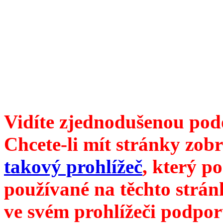
Divoké víno 122/2022 vyšl
ISSN 1214-6099 ❖ samozva
104 00 Praha 10, Hájek 88
redakce@divokevino.cz
vyjde 19. ledna 2023
Vidíte zjednodušenou pod
Chcete-li mít stránky zobr
takový prohlížeč
, který p
používané na těchto strán
ve svém prohlížeči podpor