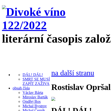
literární časopis zalo
na další stranu
DÁL! DÁL!
SMRT SE MUSÍ
ZAPÍT ZAŽIVA
Rostislav Opršal
obsah čísla
Václav Bárta
Miroslav Barták
Ondřej Bos
Michal Bystrov
DÁL! DÁL!
Michal Černík