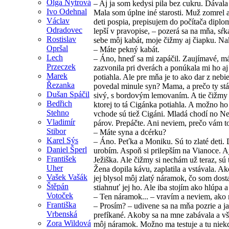
Olga Nytrová
– Aj ja som kedysi pila bez cukru. Dávala
Ivo Odehnal
Mala som úplne iné starosti. Muž zomrel
Václav
deti pospia, prepisujem do počítača dipl
Odradovec
lepší v pravopise, – pozerá sa na mňa, s
Rostislav
sebe môj kabát, moje čižmy aj čiapku. Na
Opršal
– Máte pekný kabát.
Lech
– Áno, hneď sa mi zapáčil. Zaujímavé, m
Przeczek
zazvonila pri dverách a ponúkala mi ho aj
Marek
potiahla. Ale pre mňa je to ako dar z nebi
Řezanka
povedal minule syn? Mama, a prečo ty stál
Dušan Spáčil
sivý, s bordovým lemovaním. A tie čižmy 
Bedřich
ktorej to tá Cigánka potiahla. A možno ho
Stehno
vchode sú tiež Cigáni. Mladá chodí no N
Vladimír
párov. Prepáčte. Ani neviem, prečo vám t
Stibor
– Máte syna a dcérku?
Karel Sýs
– Áno. Peťka a Moniku. Sú to zlaté deti. 
Daniel Šperl
urobím. Aspoň si prilepším na Vianoce. 
František
Ježiška. Ale čižmy si nechám už teraz, sú 
Uher
Žena dopila kávu, zaplatila a vstávala. Ak
Vašek Vašák
jej blysol môj zlatý náramok, čo som dos
Štěpán
stiahnuť jej ho. Ale iba stojím ako hlúpa 
Votoček
– Ten náramok... – vravím a neviem, ak
Františka
– Prosím? – udivene sa na mňa pozrie a ja
Vrbenská
prefíkané. Akoby sa na mne zabávala a vše
Zora Wildová
môj náramok. Možno ma testuje a tu niekd