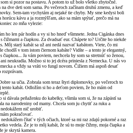
 som si pozor na postavu. A potom to už bolo všetko zbytočné.
 a na dve deti som sama. Po večeroch začínam druhú zmenu, a keď
omovky. Sem-tam vychytám aj nejaké tie chyby. My sme kedysi boli
ŕka horúcu kávu a ja rozmýšľam, ako sa mám spýtať, prečo má na
koniec zo mňa vylezie:
ám ho len pár hodín a vy si ho hneď všimnete. Jedna Cigánka dnes
 s čižmami a čiapkou. Za dvadsať eur. Chápete to? Určite ho niekde
es. Môj starý kabát sa už ani nedá nazvať kabátom. Viete, čo mi
e chodíš v tom istom čiernom kabáte? Vidíte – a tento je elegantný,
s čiapkou... Ja vám poviem, nechcela by som sa stretnúť so ženou,
 ani neukradla. Možno si to jej dcéra priniesla z Nemecka. U nás vo
emecka a vždy sa vráti vo fungl novom. Čižiem má aspoň desať
o rozprávam.
Dobre sa učia. Zobrala som teraz štyri diplomovky, po večeroch to
Aj tento kabát. Odložím si ho a deťom poviem, že ho mám od
teplé.
o si dávala peňaženku do kabelky, všimla som si, že na zápästí sa
tala na narodeniny od mamy. Chcela som ju chytiť za ruku a
a nedokážem nič urobiť.
o mám pokračovať.
 nedokážem čítať v tých očiach, ktoré sa mi raz zdajú pokorné a raz
tko vedela. Že je to môj kabát, že sú to moje čižmy, moja čiapka a
e je skrytá kamera.