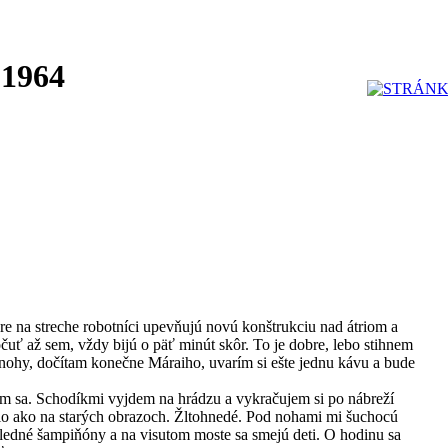
 1964
na streche robotníci upevňujú novú konštrukciu nad átriom a
očuť až sem, vždy bijú o päť minút skôr. To je dobre, lebo stihnem
i nohy, dočítam konečne Máraiho, uvarím si ešte jednu kávu a bude
em sa. Schodíkmi vyjdem na hrádzu a vykračujem si po nábreží
tlo ako na starých obrazoch. Žltohnedé. Pod nohami mi šuchocú
posledné šampiňóny a na visutom moste sa smejú deti. O hodinu sa