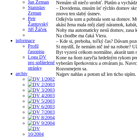
Jan Zeman
Nemám síl niečo urobiť. Platím a vychádz
Stanislav
– Dovidenia, musím ísť rýchlo domov skry
Zeman
znovu ten slabý úsmev.
Petr
Odkývla som a pobrala som sa domov. Mus
Žantovský
akási žena mala môj zlatý náramok, kabát,
Jiří Žáček
Nohy ma automaticky nesú domov, zasa k
Na chodbe ma čaká Viera.
informace
– Kde si, preboha, toľký čas? Dávam poz
Profil
Si myslíš, že nemám nič iné na robote? Už 
časopisu
Byt vyzerá celkom normálne, akurát tam ni
Loga DV
Kone na ňom zaryčia hrdelným rykom prem
pro spřátelené
vyberám šperkovnicu a otváram ju. Navrc
stránky
Rozosmejem sa.
archiv
Najprv nahlas a potom už len ticho sipím