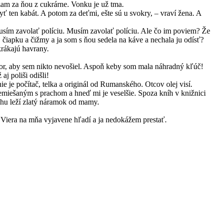
am za ňou z cukrárne. Vonku je už tma.
ť ten kabát. A potom za deťmi, ešte sú u svokry, – vraví žena. A
ím zavolať políciu. Musím zavolať políciu. Ale čo im poviem? Že
 čiapku a čižmy a ja som s ňou sedela na káve a nechala ju odísť?
rákajú havrany.
or, aby sem nikto nevošiel. Aspoň keby som mala náhradný kľúč!
aj poliši odišli!
e je počítač, telka a originál od Rumanského. Otcov olej visí.
iešaným s prachom a hneď mi je veselšie. Spoza kníh v knižnici
hu leží zlatý náramok od mamy.
. Viera na mňa vyjavene hľadí a ja nedokážem prestať.