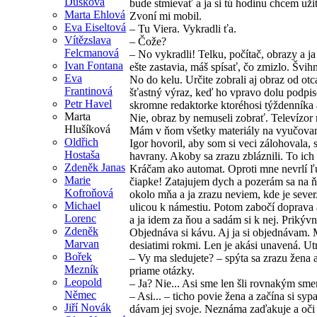
Dušková
bude stmievať a ja si tú hodinu chcem uži
Marta Ehlová
Zvoní mi mobil.
Eva Eiseltová
– Tu Viera. Vykradli ťa.
Vítězslava
– Čože?
Felcmanová
– No vykradli! Telku, počítač, obrazy a ja
Ivan Fontana
ešte zastavia, máš spísať, čo zmizlo. Švihni
Eva
No do kelu. Určite zobrali aj obraz od ot
Frantinová
šťastný výraz, keď ho vpravo dolu podpis
Petr Havel
skromne redaktorke ktoréhosi týždenníka 
Marta
Nie, obraz by nemuseli zobrať. Televízor 
Hlušíková
Mám v ňom všetky materiály na vyučovanie
Oldřich
Igor hovoril, aby som si veci zálohovala, 
Hostaša
havrany. Akoby sa zrazu zbláznili. To ic
Zdeněk Janas
Kráčam ako automat. Oproti mne nevrlí ľ
Marie
čiapke! Zatajujem dych a pozerám sa na ň
Kofroňová
okolo mňa a ja zrazu neviem, kde je sev
Michael
ulicou k námestiu. Potom zabočí doprava a
Lorenc
a ja idem za ňou a sadám si k nej. Prikýv
Zdeněk
Objednáva si kávu. Aj ja si objednávam. 
Marvan
desiatimi rokmi. Len je akási unavená. 
Bořek
– Vy ma sledujete? – spýta sa zrazu žena a
Mezník
priame otázky.
Leopold
– Ja? Nie... Asi sme len šli rovnakým sm
Němec
– Asi... – ticho povie žena a začína si sy
Jiří Novák
dávam jej svoje. Neznáma zaďakuje a oči 