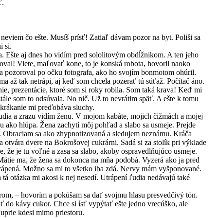
ť.
 neviem čo ešte. Musíš prísť! Zatiaľ dávam pozor na byt. Poliši sa
 si.
ca. Ešte aj dnes ho vidím pred sololitovým obdĺžnikom. A ten jeho
oval! Viete, maľovať kone, to je konská robota, hovoril naoko
a pozoroval po očku fotografa, ako ho svojím bonmotom ohúril.
ma až tak netrápi, aj keď som chcela pozerať tú súťaž. Počítač áno.
, prezentácie, ktoré som si roky robila. Som taká krava! Keď mi
stále som to odsúvala. No nič. Už to nevrátim späť. A ešte k tomu
h krákanie mi preďobáva sluchy.
udia a zrazu vidím ženu. V mojom kabáte, mojich čižmách a mojej
u ako hlúpa. Žena zachytí môj pohľad a slabo sa usmeje. Prejde
er. Obraciam sa ako zhypnotizovaná a sledujem neznámu. Kráča
 otvára dvere na Bokrošovej cukrárni. Sadá si za stolík pri výklade
ne, že je tu voľné a zasa sa slabo, akoby ospravedlňujúco usmeje.
Mätie ma, že žena sa dokonca na mňa podobá. Vyzerá ako ja pred
Utrápená. Možno sa mi to všetko iba zdá. Nervy mám vyšponované.
 tá otázka mi akosi k nej nesedí. Utrápení ľudia nedávajú také
erom, – hovorím a pokúšam sa dať svojmu hlasu presvedčivý tón.
pať do kávy cukor. Chce si ísť vypýtať ešte jedno vrecúško, ale
uprie kdesi mimo priestoru.