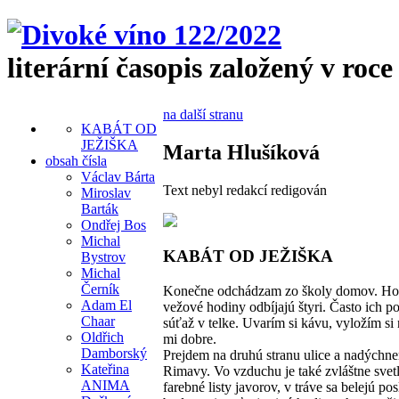
literární časopis založený v roce
na další stranu
KABÁT OD
JEŽIŠKA
Marta Hlušíková
obsah čísla
Václav Bárta
Text nebyl redakcí redigován
Miroslav
Barták
Ondřej Bos
Michal
KABÁT OD JEŽIŠKA
Bystrov
Michal
Černík
Konečne odchádzam zo školy domov. Hore 
Adam El
vežové hodiny odbíjajú štyri. Často ich p
Chaar
súťaž v telke. Uvarím si kávu, vyložím s
Oldřich
mi dobre.
Damborský
Prejdem na druhú stranu ulice a nadýchn
Kateřina
Rimavy. Vo vzduchu je také zvláštne sve
ANIMA
farebné listy javorov, v tráve sa belejú 