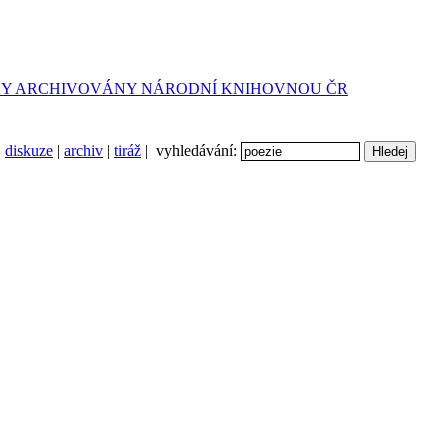
diskuze
|
archiv
|
tiráž
| vyhledávání: