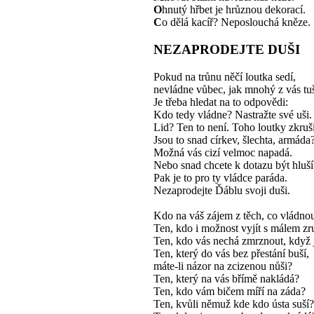
O
hnutý hřbet je hrůznou dekorací.
C
o dělá kacíř? Neposlouchá kněze.
NEZAPRODEJTE DUŠI
Pokud na trůnu něčí loutka sedí,
nevládne vůbec, jak mnohý z vás tuš
Je třeba hledat na to odpovědi:
Kdo tedy vládne? Nastražte své uši.
Lid? Ten to není. Toho loutky zkruší
Jsou to snad církev, šlechta, armáda
Možná vás cizí velmoc napadá.
Nebo snad chcete k dotazu být hluší
Pak je to pro ty vládce paráda.
Nezaprodejte Ďáblu svoji duši.
Kdo na váš zájem z těch, co vládnou
Ten, kdo i možnost vyjít s málem zr
Ten, kdo vás nechá zmrznout, když j
Ten, který do vás bez přestání buší,
máte-li názor na zcizenou nůši?
Ten, který na vás břímě nakládá?
Ten, kdo vám bičem míří na záda?
Ten, kvůli němuž kde kdo ústa suší?