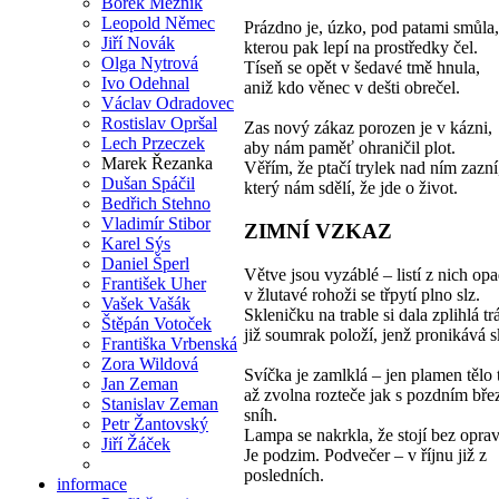
Bořek Mezník
Leopold Němec
Prázdno je, úzko, pod patami smůla,
Jiří Novák
kterou pak lepí na prostředky čel.
Olga Nytrová
Tíseň se opět v šedavé tmě hnula,
Ivo Odehnal
aniž kdo věnec v dešti obrečel.
Václav Odradovec
Rostislav Opršal
Zas nový zákaz porozen je v kázni,
Lech Przeczek
aby nám paměť ohraničil plot.
Marek Řezanka
Věřím, že ptačí trylek nad ním zazní
Dušan Spáčil
který nám sdělí, že jde o život.
Bedřich Stehno
Vladimír Stibor
ZIMNÍ VZKAZ
Karel Sýs
Daniel Šperl
Větve jsou vyzáblé – listí z nich op
František Uher
v žlutavé rohoži se třpytí plno slz.
Vašek Vašák
Skleničku na trable si dala zplihlá tr
Štěpán Votoček
již soumrak položí, jenž pronikává s
Františka Vrbenská
Zora Wildová
Svíčka je zamlklá – jen plamen tělo t
Jan Zeman
až zvolna rozteče jak s pozdním bř
Stanislav Zeman
sníh.
Petr Žantovský
Lampa se nakrkla, že stojí bez oprav
Jiří Žáček
Je podzim. Podvečer – v říjnu již z
posledních.
informace