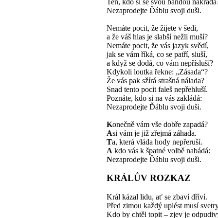
Ten, kdo si se svou bandou nakrádá
Nezaprodejte Ďáblu svoji duši.
Nemáte pocit, že žijete v šedi,
a že váš hlas je slabší nežli muší?
Nemáte pocit, že vás jazyk svědí,
jak se vám říká, co se patří, sluší,
a když se dodá, co vám nepřísluší?
Kdykoli loutka řekne: „Zásada“?
Že vás pak sžírá strašná nálada?
Snad tento pocit faleš nepřehluší.
Poznáte, kdo si na vás zakládá:
Nezaprodejte Ďáblu svoji duši.
K
onečně vám vše dobře zapadá?
A
si vám je již zřejmá záhada.
T
a, která vláda hody nepřeruší.
A
kdo vás k špatné volbě nabádá:
N
ezaprodejte Ďáblu svoji duši.
KRÁLŮV ROZKAZ
Král kázal lidu, ať se zbaví dříví.
Před zimou každý uplést musí svetry
Kdo by chtěl topit – zjev je odpudiv