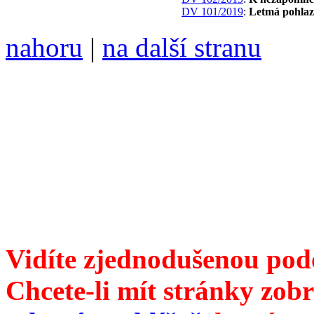
DV 101/2019
:
Letmá pohlaz
nahoru
|
na další stranu
Divoké víno 122/2022 vyšl
ISSN 1214-6099 ❖ samozva
104 00 Praha 10, Hájek 88
redakce@divokevino.cz
vyjde 19. ledna 2023
Vidíte zjednodušenou pod
Chcete-li mít stránky zobr