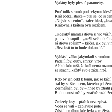
Vydány byly přesné parametry.
Proč tolik stromů pod sekyrou klesá
Král potkal starce – ptal se, co si cen
„Nejvíc si cením“, stařec hlesl, „lesa
Královna s králem byli rozlíceni.
„Kdejaký mamlas dřeva si víc váží“
panovník soptil – „nežli svého krále
Já dřevo spálím“ – křičel, jak byl v r
„Bez lesů to tu bude dokonalé.“
Vyhlásil válku jakýmkoli stromům:
Padají lípy, duby, smrky, vrby.
Ač kdekdo tuší, že král nemá rozum
ze strachu každý svoje záda hrbí.
Kdo by jen cekl k tomu, jak se kácí,
stal by se štvancem, kterého psi žen
Zesměšněn byl by – hned by ztratil p
Budoucnost měl by značně rozklíže
Zmizely lesy – ptáček nezazpívá.
Voda se valí – zaplavuje pole.
Zůstal jen úhor, kde byla zem živá,