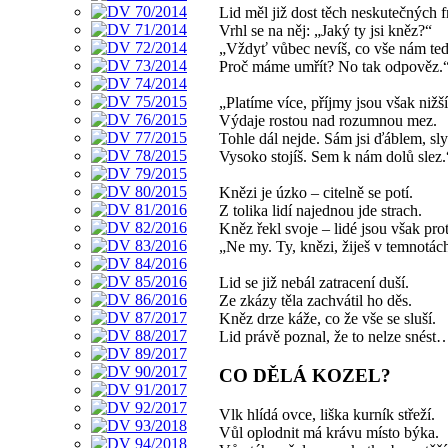
Lid měl již dost těch neskutečných f
Vrhl se na něj: „Jaký ty jsi kněz?“
„Vždyť vůbec nevíš, co vše nám teď
Proč máme umřít? No tak odpověz.
„Platíme více, příjmy jsou však nižší
Výdaje rostou nad rozumnou mez.
Tohle dál nejde. Sám jsi ďáblem, sly
Vysoko stojíš. Sem k nám dolů slez.
Knězi je úzko – citelně se potí.
Z tolika lidí najednou jde strach.
Kněz řekl svoje – lidé jsou však prot
„Ne my. Ty, knězi, žiješ v temnotác
Lid se již nebál zatracení duší.
Ze zkázy těla zachvátil ho děs.
Kněz drze káže, co že vše se sluší.
Lid právě poznal, že to nelze snést
CO DĚLÁ KOZEL?
Vlk hlídá ovce, liška kurník střeží.
Vůl oplodnit má krávu místo býka.