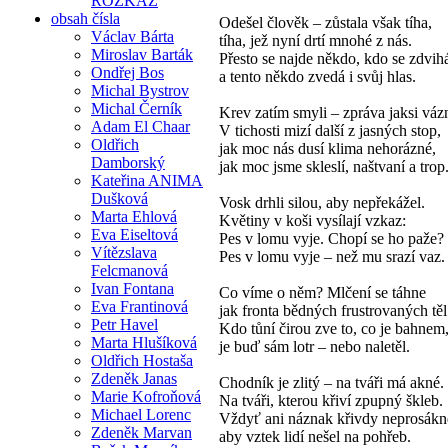
ROZKAZ
obsah čísla
Odešel člověk – zůstala však tíha,
Václav Bárta
tíha, jež nyní drtí mnohé z nás.
Miroslav Barták
Přesto se najde někdo, kdo se zdvih
Ondřej Bos
a tento někdo zvedá i svůj hlas.
Michal Bystrov
Michal Černík
Krev zatím smyli – zpráva jaksi váz
Adam El Chaar
V tichosti mizí další z jasných stop,
Oldřich
jak moc nás dusí klima nehorázné,
Damborský
jak moc jsme skleslí, naštvaní a trop
Kateřina ANIMA
Dušková
Vosk drhli silou, aby nepřekážel.
Marta Ehlová
Květiny v koši vysílají vzkaz:
Eva Eiseltová
Pes v lomu vyje. Chopí se ho paže?
Vítězslava
Pes v lomu vyje – než mu srazí vaz.
Felcmanová
Ivan Fontana
Co víme o něm? Mlčení se táhne
Eva Frantinová
jak fronta bědných frustrovaných těl
Petr Havel
Kdo tůní čirou zve to, co je bahnem
Marta Hlušíková
je buď sám lotr – nebo naletěl.
Oldřich Hostaša
Zdeněk Janas
Chodník je zlitý – na tváři má akné.
Marie Kofroňová
Na tváři, kterou křiví zpupný škleb.
Michael Lorenc
Vždyť ani náznak křivdy neprosákn
Zdeněk Marvan
aby vztek lidí nešel na pohřeb.