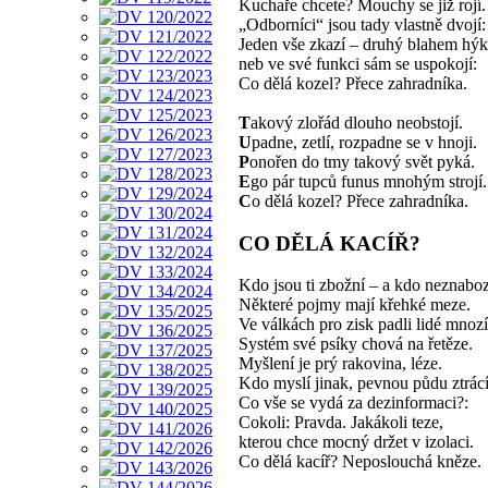
Kuchaře chcete? Mouchy se již rojí.
„Odborníci“ jsou tady vlastně dvojí:
Jeden vše zkazí – druhý blahem hýk
neb ve své funkci sám se uspokojí:
Co dělá kozel? Přece zahradníka.
T
akový zlořád dlouho neobstojí.
U
padne, zetlí, rozpadne se v hnoji.
P
onořen do tmy takový svět pyká.
E
go pár tupců funus mnohým strojí.
C
o dělá kozel? Přece zahradníka.
CO DĚLÁ KACÍŘ?
Kdo jsou ti zbožní – a kdo neznaboz
Některé pojmy mají křehké meze.
Ve válkách pro zisk padli lidé mnozí
Systém své psíky chová na řetěze.
Myšlení je prý rakovina, léze.
Kdo myslí jinak, pevnou půdu ztrácí
Co vše se vydá za dezinformaci?:
Cokoli: Pravda. Jakákoli teze,
kterou chce mocný držet v izolaci.
Co dělá kacíř? Neposlouchá kněze.