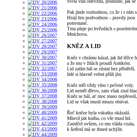
Svou vůli odevzdá, poslušně, jak se
Pak jinde rozhodnou, co že i s ním s
Hrají hru podvodnou – pravdy jsou
potrestané.
Tma pluje po hvězdách s poselstvím
Mnichova.
KNĚZ A LID
Kněz v chrámu kázal, jak lid těžce h
a že mu v žilách proudí Antikrist.
Lid zatím bál se zůstat bez přístřeší,
lidé si hlavně velmi přáli jíst.
Kněz měl vždy víno i pečené voly.
Lid neměl dřevo, zato však znal hla
Kněz se bál, ať moc maso nepřesolí,
Lid se však musil mrazu obávat.
Řeč kněze byla vskutku okázalá.
Mluvil jak kniha, co vše musí lid.
Zamlčel ovšem, co mu vláda vzala,
k šetření má se ihned uchýlit.