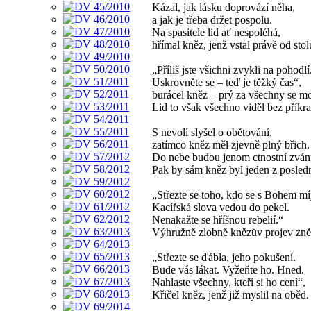
Kázal, jak lásku doprovází něha,
a jak je třeba držet pospolu.
Na spasitele lid ať nespoléhá,
hřímal kněz, jenž vstal právě od stol
„Příliš jste všichni zvykli na pohodlí
Uskrovněte se – teď je těžký čas“,
burácel kněz – prý za všechny se mo
Lid to však všechno viděl bez příkra
S nevolí slyšel o obětování,
zatímco kněz měl zjevně plný břich.
Do nebe budou jenom ctnostní zván
Pak by sám kněz byl jeden z posled
„Střezte se toho, kdo se s Bohem míj
Kacířská slova vedou do pekel.
Nenakažte se hříšnou rebelií.“
Výhružně zlobně knězův projev zně
„Střezte se ďábla, jeho pokušení.
Bude vás lákat. Vyžeňte ho. Hned.
Nahlaste všechny, kteří si ho cení“,
Křičel kněz, jenž již myslil na oběd.