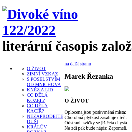
literární časopis zalo
na další stranu
O ŽIVOT
ZIMNÍ VZKAZ
Marek Řezanka
S POSELSTVÍM
OD MNICHOVA
KNĚZ A LID
CO DĚLÁ
O ŽIVOT
KOZEL?
CO DĚLÁ
KACÍŘ?
Oplocena jsou poskvrněná místa:
NEZAPRODEJTE
Chorobná plytkost zasahuje dřeň.
DUŠI
Odstranit svíčky se již četa chystá.
KRÁLŮV
Na zdi pak bude nápis: Zapomeň.