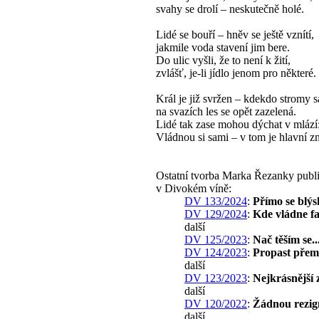
svahy se drolí – neskutečně holé.
Lidé se bouří – hněv se ještě vznítí,
jakmile voda stavení jim bere.
Do ulic vyšli, že to není k žití,
zvlášť, je-li jídlo jenom pro některé.
Král je již svržen – kdekdo stromy s
na svazích les se opět zazelená.
Lidé tak zase mohou dýchat v mlází
Vládnou si sami – v tom je hlavní z
Ostatní tvorba Marka Řezanky publ
v Divokém víně:
DV 133/2024
:
Přímo se blýs
DV 129/2024
:
Kde vládne fal
další
DV 125/2023
:
Nač těším se..
DV 124/2023
:
Propast pře
další
DV 123/2023
:
Nejkrásnější z
další
DV 120/2022
:
Žádnou rezig
další