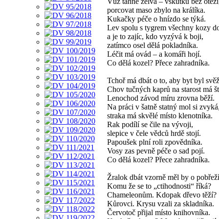
Vůz táhne želva – vskutku bez otěží
porcovat maso zbylo na králíka.
Kukačky péče o hnízdo se týká.
Lev spolu s tygrem všechny kozy do
a je to zajíc, kdo vyzývá k boji,
zatímco osel dělá pokladníka.
Léčit má ovád – a komáři hojí.
Co dělá kozel? Přece zahradníka.
Tchoř má dbát o to, aby byt byl svěž
Chov tučných kaprů na starost má št
Lenochod závod míru zrovna běží.
Na práci v šatně statný mol si zvyká
straka má skvělé místo klenotníka.
Rak podílí se čile na vývoji,
slepice v čele vědců hrdě stojí.
Papoušek plní roli zpovědníka.
Vosy zas pevně péče o sad pojí.
Co dělá kozel? Přece zahradníka.
Žralok dbát vzorně měl by o pobřeží
Komu že se to „ctihodnosti“ říká?
Chameleonům. Kdopak dřevo těží?
Kůrovci. Krysu vzali za skladníka.
Červotoč přijal místo knihovníka.