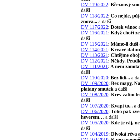
DV 119/2022
:
Březnový sm
další
DV 118/2022
:
Co nejde, půj
znova...
a další
DV 117/2022
:
Dotek vánoc
a
DV 116/2021
:
Když choří 
další
DV 115/2021
:
Máme-li duši
DV 114/2021
:
Krvavé datu
DV 113/2021
:
Chtějme obojí
DV 112/2021
:
Někdy, Prud
DV 111/2021
:
A není zamít
další
DV 110/2020
:
Bez lidí...
a dal
DV 109/2020
:
Bez mapy, N
platany smutek
a další
DV 108/2020
:
Krev zatím t
další
DV 107/2020
:
Kvapí to...
a d
DV 106/2020
:
Toho pak zve
heverem…
a další
DV 105/2020
:
Kde je ráj, ne
další
DV 104/2019
:
Divoká réva
a
DV 102/2019
:
K nezapomně