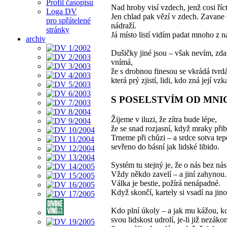
Profil časopisu
Nad hroby visí vzdech, jenž cosi říct
Loga DV
Jen chlad pak vězí v zdech. Zavane
pro spřátelené
nádraží.
stránky
Já místo listí vidím padat mnoho z n
archiv
Dušičky jiné jsou – však nevím, zd
vnímá,
že s drobnou finesou se vkrádá tvrd
která prý zjistí, lidi, kdo zná její v
S POSELSTVÍM OD MN
Žijeme v iluzi, že zítra bude lépe,
že se snad rozjasní, když mraky při
Trneme při chůzi – a srdce sotva tep
sevřeno do básní jak lidské libido.
Systém tu stejný je, že o nás bez nás
Vždy někdo zavelí – a jiní zahynou.
Válka je bestie, požírá nenápadné.
Když skončí, kartely si vsadí na jino
Kdo plní úkoly – a jak mu kážou, k
svou lidskost udrolí, je-li již nezáko