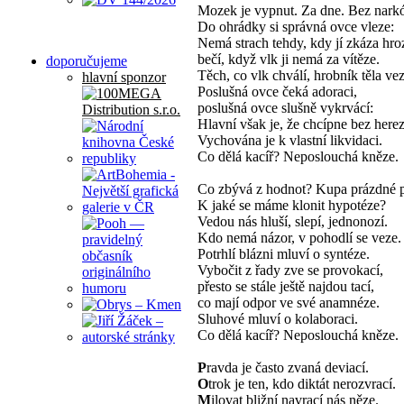
Mozek je vypnut. Za dne. Bez nark
Do ohrádky si správná ovce vleze:
Nemá strach tehdy, kdy jí zkáza hroz
bečí, když vlk ji nemá za vítěze.
doporučujeme
Těch, co vlk chválí, hrobník těla vez
hlavní sponzor
Poslušná ovce čeká adoraci,
poslušná ovce slušně vykrvácí:
Hlavní však je, že chcípne bez herez
Vychována je k vlastní likvidaci.
Co dělá kacíř? Neposlouchá kněze.
Co zbývá z hodnot? Kupa prázdné 
K jaké se máme klonit hypotéze?
Vedou nás hluší, slepí, jednonozí.
Kdo nemá názor, v pohodlí se veze.
Potrhlí blázni mluví o syntéze.
Vybočit z řady zve se provokací,
přesto se stále ještě najdou tací,
co mají odpor ve své anamnéze.
Sluhové mluví o kolaboraci.
Co dělá kacíř? Neposlouchá kněze.
P
ravda je často zvaná deviací.
O
trok je ten, kdo diktát nerozvrací.
M
ilovat bližní navrací nás něze.