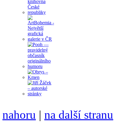
nahoru
|
na další stranu
Divoké víno 84/2016 vyšlo