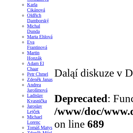
Karla
Cikánová
Oldřich
Damborský
Michal
Dunda
Marta Ehlová
Eva
Frantinová
Martin
Honzák
Adam El
Chaar
Daląí diskuze v 
Petr Chmel
Zdeněk Janas
Andrea
Jarolímová
Deprecated
: Fun
Ladislav
Kvasnička
Jaroslav
/www/doc/www.di
Lejček
Michael
on line
689
Lorenc
Tomáš Matys
Zdeněk Mézl