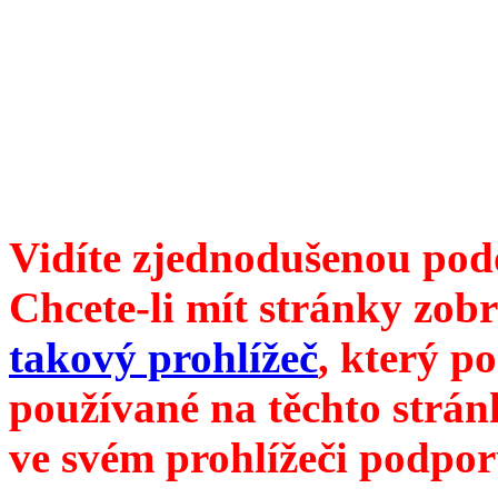
ISSN 1214-6099 /// samozv
104 00 Praha 10, Hájek 88,
redakce@divokevino.cz
//
///
příští číslo Divokého ví
Vidíte zjednodušenou pod
Chcete-li mít stránky zobr
takový prohlížeč
, který p
používané na těchto strán
ve svém prohlížeči podpor