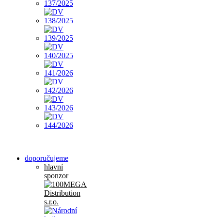
doporučujeme
hlavní
sponzor