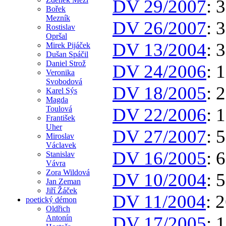
DV 29/2007
: 
Bořek
Mezník
DV 26/2007
: 
Rostislav
Opršal
DV 13/2004
: 
Mirek Pijáček
Dušan Spáčil
Daniel Strož
DV 24/2006
: 
Veronika
Svobodová
DV 18/2005
: 
Karel Sýs
Magda
Toulová
DV 22/2006
: 
František
Uher
DV 27/2007
: 
Miroslav
Václavek
DV 16/2005
: 
Stanislav
Vávra
Zora Wildová
DV 10/2004
: 
Jan Zeman
Jiří Žáček
DV 11/2004
: 
poetický démon
Oldřich
DV 17/2005
: 
Antonín