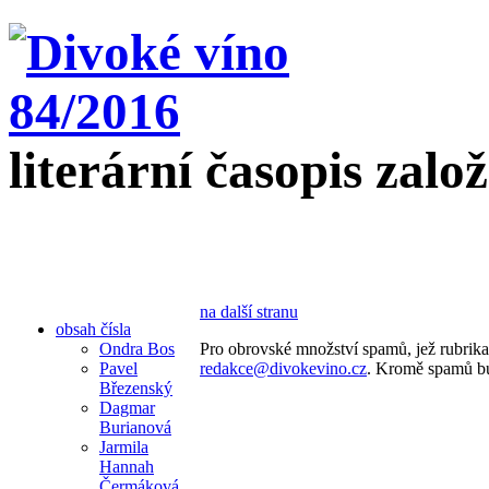
literární časopis zalo
na další stranu
obsah čísla
Ondra Bos
Pro obrovské množství spamů, jež rubrika
Pavel
redakce@divokevino.cz
. Kromě spamů bu
Březenský
Dagmar
Burianová
Jarmila
Hannah
Čermáková