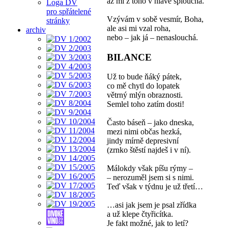
až mi z toho v hlavě šplouchá.
Loga DV
pro spřátelené
Vzývám v sobě vesmír, Boha,
stránky
ale asi mi vzal roha,
archiv
nebo – jak já – nenaslouchá.
BILANCE
Už to bude ňáký pátek,
co mě chytl do lopatek
větrný mlýn obraznosti.
Semlel toho zatím dosti!
Často báseň – jako dneska,
mezi nimi občas hezká,
jindy mírně depresivní
(zrnko štěstí najdeš i v ní).
Málokdy však píšu rýmy –
– nerozuměl jsem si s nimi.
Teď však v týdnu je už třetí…
…asi jak jsem je psal zřídka
a už klepe čtyřicítka.
Je fakt možné, jak to letí?