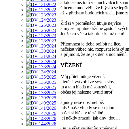
a kdo se neztratí v chuchvalcích zna
Chceme moc věřit, že blýská se lepš
až z představ budoucích zcela jsme 
Žití si v proměnách libuje nejvíce
a my se urputně držíme „jistot“ svých
Jenže co včera tak, dneska už není!
Přítomnost je třeba políbit na líce,
nečekat vůbec nic, rozpustit loňský s
a přijmout, že se jak den a noc mění.
VĚZENÍ
Můj přítel miluje vězení,
které si vytvořil ze svých slov;
tu a tam hledá mé souznění,
občas jej nalezne uvnitř strof
a jindy nese dost nelibě,
když naše vhledy se nesejdou:
našel si bič a v té zálibě
jej někdy zrazuji, jak dny jdou…
On je však svištěním zmámený