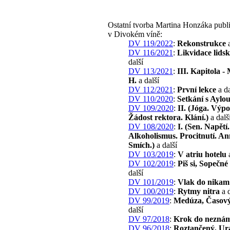
Ostatní tvorba Martina Honzáka publ
v Divokém víně:
DV 119/2022
:
Rekonstrukce
a
DV 116/2021
:
Likvidace lidsk
další
DV 113/2021
:
III. Kapitola - 
H.
a další
DV 112/2021
:
První lekce
a da
DV 110/2020
:
Setkání s Aylo
DV 109/2020
:
II. (Jóga. Výp
Žádost rektora. Klání.)
a dalš
DV 108/2020
:
I. (Sen. Napětí
Alkoholismus. Procitnutí. An
Smích.)
a další
DV 103/2019
:
V atriu hotelu
a
DV 102/2019
:
Piš si, Sopečné 
další
DV 101/2019
:
Vlak do nikam
DV 100/2019
:
Rytmy nitra
a d
DV 99/2019
:
Medúza, Časový
další
DV 97/2018
:
Krok do nezná
DV 96/2018
:
Roztančený, Ur