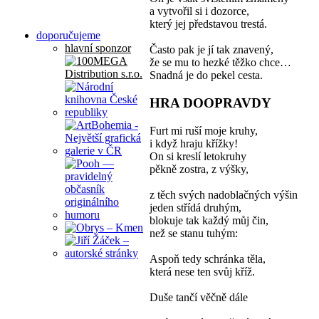
a vytvořil si i dozorce,
který jej představou trestá.
doporučujeme
hlavní sponzor
Často pak je jí tak znavený,
že se mu to hezké těžko chce…
Snadná je do pekel cesta.
HRA DOOPRAVDY
Furt mi ruší moje kruhy,
i když hraju křížky!
On si kreslí letokruhy
pěkně zostra, z výšky,
z těch svých nadoblačných výšin
jeden střídá druhým,
blokuje tak každý můj čin,
než se stanu tuhým:
Aspoň tedy schránka těla,
která nese ten svůj kříž.
Duše tančí věčně dále