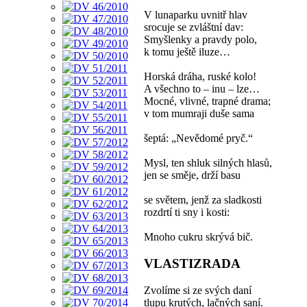
V lunaparku uvnitř hlav
srocuje se zvláštní dav:
Smyšlenky a pravdy polo,
k tomu ještě iluze…
Horská dráha, ruské kolo!
A všechno to – inu – lze…
Mocné, vlivné, trapné drama;
v tom mumraji duše sama
šeptá: „Nevědomé pryč.“
Mysl, ten shluk silných hlasů,
jen se směje, drží basu
se světem, jenž za sladkosti
rozdrtí ti sny i kosti:
Mnoho cukru skrývá bič.
VLASTIZRADA
Zvolíme si ze svých daní
tlupu krutých, lačných saní.