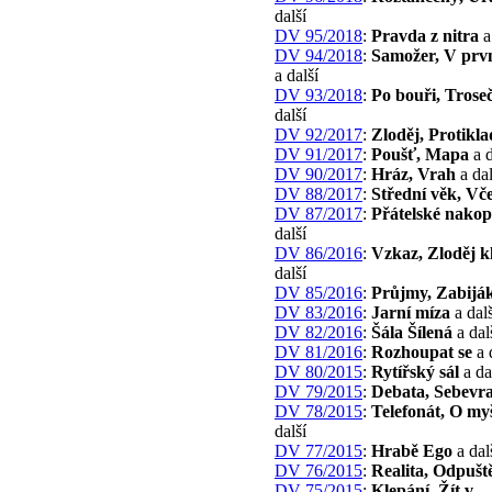
další
DV 95/2018
:
Pravda z nitra
a
DV 94/2018
:
Samožer, V prvn
a další
DV 93/2018
:
Po bouři, Trose
další
DV 92/2017
:
Zloděj, Protikl
DV 91/2017
:
Poušť, Mapa
a d
DV 90/2017
:
Hráz, Vrah
a dal
DV 88/2017
:
Střední věk, Vč
DV 87/2017
:
Přátelské nakop
další
DV 86/2016
:
Vzkaz, Zloděj k
další
DV 85/2016
:
Průjmy, Zabijá
DV 83/2016
:
Jarní míza
a dalš
DV 82/2016
:
Šála Šílená
a dal
DV 81/2016
:
Rozhoupat se
a 
DV 80/2015
:
Rytířský sál
a da
DV 79/2015
:
Debata, Sebevr
DV 78/2015
:
Telefonát, O my
další
DV 77/2015
:
Hrabě Ego
a dal
DV 76/2015
:
Realita, Odpušt
DV 75/2015
:
Klepání, Žít v