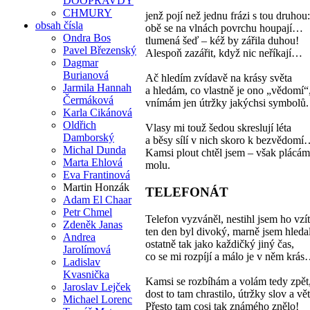
DOOPRAVDY
CHMURY
jenž pojí než jednu frázi s tou druhou:
obsah čísla
obě se na vlnách povrchu houpají…
Ondra Bos
tlumená šeď – kéž by zářila duhou!
Pavel Březenský
Alespoň zazářit, když nic neříkají…
Dagmar
Burianová
Ač hledím zvídavě na krásy světa
Jarmila Hannah
a hledám, co vlastně je ono „vědomí“
Čermáková
vnímám jen útržky jakýchsi symbolů.
Karla Cikánová
Oldřich
Vlasy mi touž šedou skreslují léta
Damborský
a běsy sílí v nich skoro k bezvědom
Michal Dunda
Kamsi plout chtěl jsem – však plácám
Marta Ehlová
molu.
Eva Frantinová
Martin Honzák
TELEFONÁT
Adam El Chaar
Petr Chmel
Telefon vyzváněl, nestihl jsem ho vzít
Zdeněk Janas
ten den byl divoký, marně jsem hledal
Andrea
ostatně tak jako každičký jiný čas,
Jarolímová
co se mi rozpíjí a málo je v něm krá
Ladislav
Kvasnička
Kamsi se rozbíhám a volám tedy zpět
Jaroslav Lejček
dost to tam chrastilo, útržky slov a v
Michael Lorenc
Přesto tam cosi tak známého znělo!