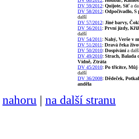
DV 60/2012
:
Houbař, Kámoš
DV 59/2012
:
Quijote, Síť
a da
DV 58/2012
:
Odpočívadlo, S p
další
DV 57/2012
:
Jiné barvy, Čok
DV 56/2011
:
První jízdy, Kři
další
DV 54/2011
:
Nahý, Verše v m
DV 51/2011
:
Dravá řeka život
DV 50/2010
:
Dospívání
a dalš
DV 49/2010
:
Strach, Balada 
Vídně, Ztráta
DV 45/2010
:
Po třicítce, Můj
další
DV 36/2008
:
Dědeček, Potkal
anděla
nahoru
|
na další stranu
Divoké víno 84/2016 vyšlo
ISSN 1214-6099 /// samozv