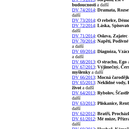
budoucnosti
a další
DV 74/2014
:
Dramata, Rozse
další
DV 73/2014
:
O rebelce, Dém
DV 72/2014
:
Láska, Spisovat
další
DV 71/2014
:
Oslava, Zajatec
DV 70/2014
:
Napětí, Podivné 
a další
DV 69/2014
:
Diagnóza, Vzácn
a další
DV 68/2013
:
O strachu, Ego
a
DV 67/2013
:
Výjimečný, Čer
myšlenky
a další
DV 66/2013
:
Mocná čaroděj
DV 65/2013
:
Neklidné vody,
život
a další
DV 64/2013
:
Rybolov, Šťastli
další
DV 63/2013
:
Plískanice, Ren
další
DV 62/2012
:
Bratři, Procház
DV 61/2012
:
Mé múze, Přízr
další