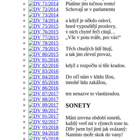
Platíme jim tučnou rentu!
Schovají se v parlamentu
a když je někdo osloví,
hned vypouštějí proslovy,
v nich chytré řeči citují…
„Vše v potu tváře, pro vás!“
Těch chudých lidí litují,
a tak jim zlevní provaz,
když z rozpočtu si tiše kradou.
Do očí nám v klidu lžou,
mnohé lidu zakážou,
ten nenazve to vlastizradou.
SONETY
Mám zrovna období sonetů,
každý verš mi v rýmech tone tu.
Dřív jsem byl jimi jak svázaný:
Namísto moře skok do vany!