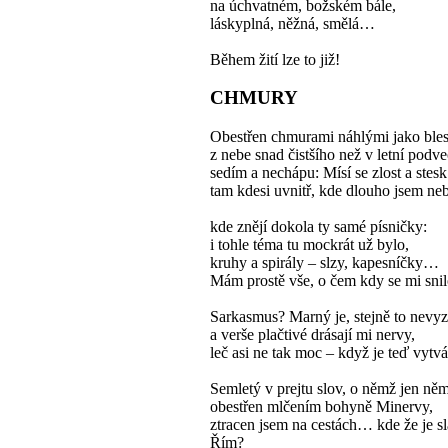
na úchvatném, božském bále,
láskyplná, něžná, smělá…
Během žití lze to již!
CHMURY
Obestřen chmurami náhlými jako ble
z nebe snad čistšího než v letní podve
sedím a nechápu: Mísí se zlost a stesk
tam kdesi uvnitř, kde dlouho jsem neb
kde znějí dokola ty samé písničky:
i tohle téma tu mockrát už bylo,
kruhy a spirály – slzy, kapesníčky…
Mám prostě vše, o čem kdy se mi snil
Sarkasmus? Marný je, stejně to nevyz
a verše plačtivé drásají mi nervy,
leč asi ne tak moc – když je teď vyt
Semletý v prejtu slov, o němž jen něm
obestřen mlčením bohyně Minervy,
ztracen jsem na cestách… kde že je s
Řím?