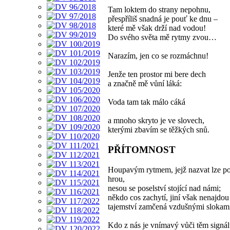
Tam loktem do strany nepohnu,
přespříliš snadná je pouť ke dnu –
které mě však drží nad vodou!
Do svého světa mě rytmy zvou…
Narazím, jen co se rozmáchnu!
Jenže ten prostor mi bere dech
a značně mě vůní láká:
Voda tam tak málo cáká
a mnoho skryto je ve slovech,
kterými zbavím se těžkých snů.
PŘÍTOMNOST
Houpavým rytmem, jejž nazvat lze p
hrou,
nesou se poselství stojící nad námi;
někdo cos zachytí, jiní však nenajdou
tajemství zamčená vzdušnými slokam
Kdo z nás je vnímavý vůči těm signá