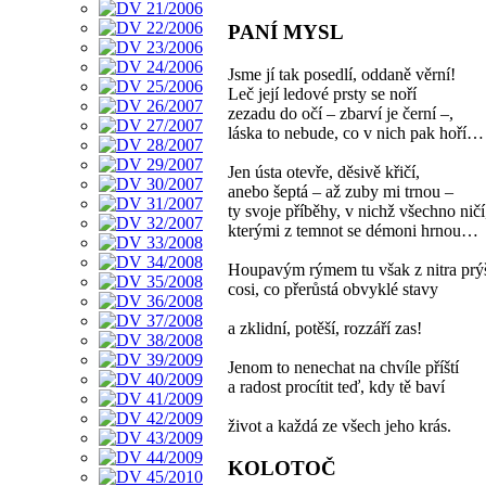
PANÍ MYSL
Jsme jí tak posedlí, oddaně věrní!
Leč její ledové prsty se noří
zezadu do očí – zbarví je černí –,
láska to nebude, co v nich pak hoří…
Jen ústa otevře, děsivě křičí,
anebo šeptá – až zuby mi trnou –
ty svoje příběhy, v nichž všechno ničí
kterými z temnot se démoni hrnou…
Houpavým rýmem tu však z nitra prýš
cosi, co přerůstá obvyklé stavy
a zklidní, potěší, rozzáří zas!
Jenom to nenechat na chvíle příští
a radost procítit teď, kdy tě baví
život a každá ze všech jeho krás.
KOLOTOČ