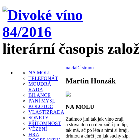
literární časopis zalo
na další stranu
NA MOLU
TELEFONÁT
Martin Honzák
MOUDRÁ
RADA
BILANCE
PANÍ MYSL
NA MOLU
KOLOTOČ
VLASTIZRADA
SONETY
Zatímco jiní tak jak víno zrají
PŘÍTOMNOST
a slova den co den znějí jim líp,
VĚZENÍ
tak má, ač po léta s nimi si hraji,
HRA
drhnou a chrčí jen jak suchý zip,