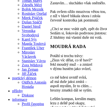
Tomáš Matys
Zastavím… sluchátko však oněmělo.
Zdeněk Mézl
Bořek Mezník
Pak ovšem ožilo mrazivou větou tou,
Rostislav Opršal
z níž v hlavě blikala shora i zdola
Mirek Pijáček
červeně kontrolka jak pominutá:
Dušan Spáčil
Daniel Strož
„Chci se moc vrátit zpět, zpět do živo
Veronika
Sedám si, šokován podivnou jistotou:
Svobodová
Z hlubiny má vlastní duše mi volá.
Karel Sýs
Magda Toulová
MOUDRÁ RADA
František Uher
Miroslav
Potáhl si trochu trávy:
Václavek
„Zkus víc dělat, co tě baví!“
Stanislav Vávra
řekl moudrý muž – a zmizel
Zora Wildová
v dýmu hustém jako svízel,
Jan Zeman
Jiří Žáček
co mě kdesi uvnitř svírá,
poetický démon
až má duše jaksi zmírá –
Oldřich Antonín
aspoň myslím, že to cítím…
Hostaša
hrozny zmatků dál se sytím.
přílohy
Diskuse
Leštím kompas, kreslím mapy,
informace
lezu z deště pod okapy,
Profil časopisu