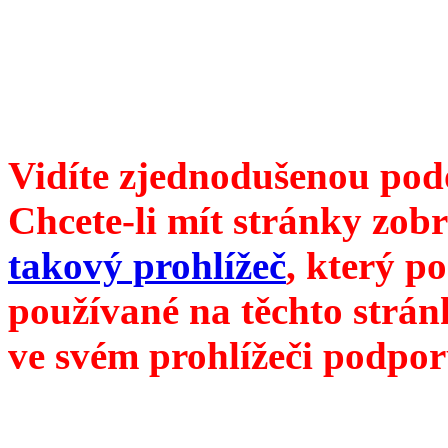
104 00 Praha 10, Hájek 88,
redakce@divokevino.cz
//
///
příští číslo Divokého ví
Vidíte zjednodušenou pod
Chcete-li mít stránky zobr
takový prohlížeč
, který p
používané na těchto strán
ve svém prohlížeči podpor