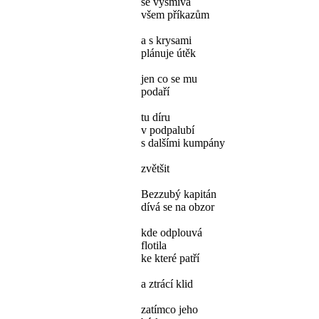
se vysmívá
všem příkazům
a s krysami
plánuje útěk
jen co se mu
podaří
tu díru
v podpalubí
s dalšími kumpány
zvětšit
Bezzubý kapitán
dívá se na obzor
kde odplouvá
flotila
ke které patří
a ztrácí klid
zatímco jeho