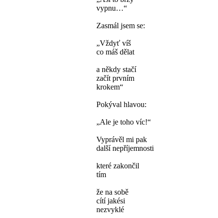
vypnu…“
Zasmál jsem se:
„Vždyť víš
co máš dělat
a někdy stačí
začít prvním
krokem“
Pokýval hlavou:
„Ale je toho víc!“
Vyprávěl mi pak
další nepříjemnosti
které zakončil
tím
že na sobě
cítí jakési
nezvyklé