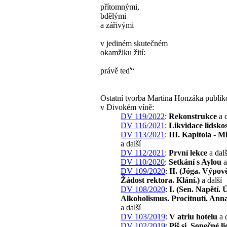
přítomnými,
bdělými
a zářivými
v jediném skutečném
okamžiku žití:
právě teď“
Ostatní tvorba Martina Honzáka publi
v Divokém víně:
DV 119/2022
:
Rekonstrukce
a d
DV 116/2021
:
Likvidace lidskos
DV 113/2021
:
III. Kapitola - M
a další
DV 112/2021
:
První lekce
a dalš
DV 110/2020
:
Setkání s Aylou
a
DV 109/2020
:
II. (Jóga. Výpov
Žádost rektora. Klání.)
a další
DV 108/2020
:
I. (Sen. Napětí. 
Alkoholismus. Procitnutí. Anna
a další
DV 103/2019
:
V atriu hotelu
a d
DV 102/2019
:
Piš si, Sopečné l