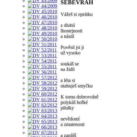
SEBEVRAH
Vážeš si oprátku
z dluhů
lhostejnosti
a násilí
Pověsil jsi ji
už vysoko
soukáš se
na židli
a léta si
utahuješ smyčku
K tomu dobrovolně
polykáš hořké
pilulky
nevědomí
a zmatenosti
a zapíjíš