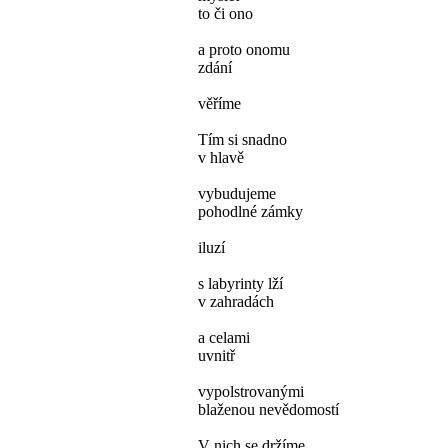
to či ono
a proto onomu
zdání
věříme
Tím si snadno
v hlavě
vybudujeme
pohodlné zámky
iluzí
s labyrinty lží
v zahradách
a celami
uvnitř
vypolstrovanými
blaženou nevědomostí
V nich se držíme