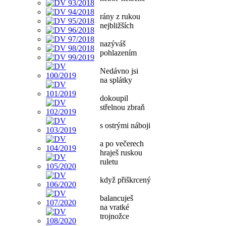
rány z rukou
nejbližších
nazýváš
pohlazením
Nedávno jsi
na splátky
dokoupil
střelnou zbraň
s ostrými náboji
a po večerech
hraješ ruskou
ruletu
když přiškrcený
balancuješ
na vratké
trojnožce