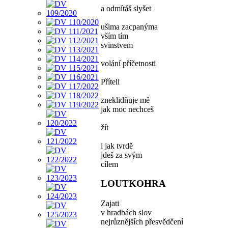
a odmítáš slyšet
ušima zacpanýma
vším tím
svinstvem
volání příčetnosti
Příteli
zneklidňuje mě
jak moc nechceš
žít
i jak tvrdě
jdeš za svým
cílem
LOUTKOHRA
Zajati
v hradbách slov
nejrůznějších přesvědčení