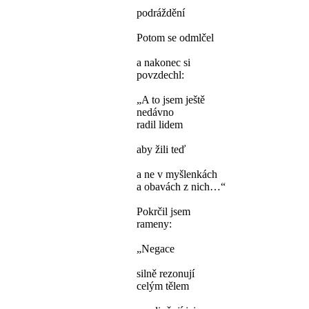
podráždění
Potom se odmlčel
a nakonec si
povzdechl:
„A to jsem ještě
nedávno
radil lidem
aby žili teď
a ne v myšlenkách
a obavách z nich…“
Pokrčil jsem
rameny:
„Negace
silně rezonují
celým tělem