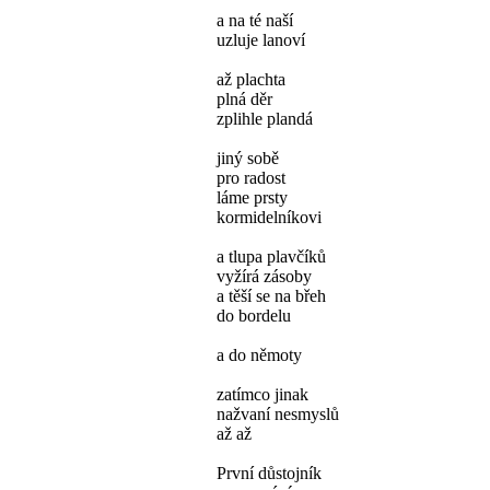
a na té naší
uzluje lanoví
až plachta
plná děr
zplihle plandá
jiný sobě
pro radost
láme prsty
kormidelníkovi
a tlupa plavčíků
vyžírá zásoby
a těší se na břeh
do bordelu
a do němoty
zatímco jinak
nažvaní nesmyslů
až až
První důstojník