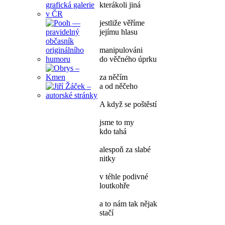
kterákoli jiná
jestliže věříme
jejímu hlasu
manipulováni
do věčného úprku
za něčím
a od něčeho
A když se poštěstí
jsme to my
kdo tahá
alespoň za slabé
nitky
v téhle podivné
loutkohře
a to nám tak nějak
stačí