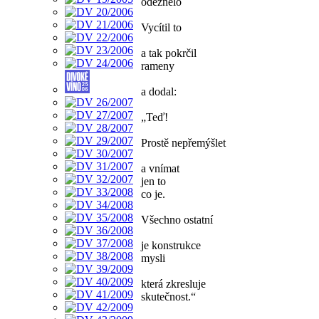
odeznělo
Vycítil to
a tak pokrčil
rameny
a dodal:
„Teď!
Prostě nepřemýšlet
a vnímat
jen to
co je.
Všechno ostatní
je konstrukce
mysli
která zkresluje
skutečnost.“