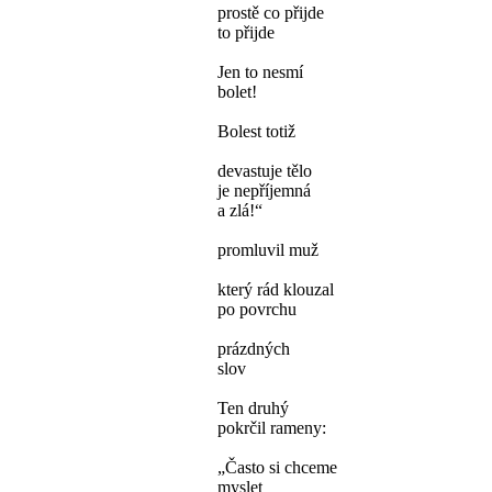
prostě co přijde
to přijde
Jen to nesmí
bolet!
Bolest totiž
devastuje tělo
je nepříjemná
a zlá!“
promluvil muž
který rád klouzal
po povrchu
prázdných
slov
Ten druhý
pokrčil rameny:
„Často si chceme
myslet