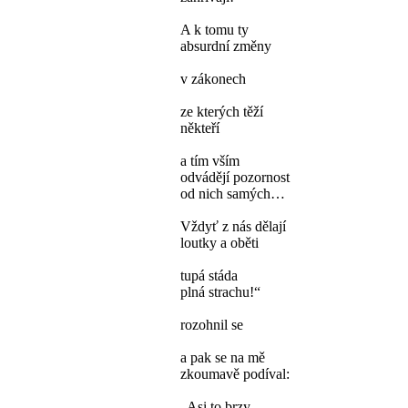
A k tomu ty
absurdní změny
v zákonech
ze kterých těží
někteří
a tím vším
odvádějí pozornost
od nich samých…
Vždyť z nás dělají
loutky a oběti
tupá stáda
plná strachu!“
rozohnil se
a pak se na mě
zkoumavě podíval:
„Asi to brzy