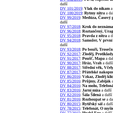
další
DV 101/2019
:
Vlak do nikam
a 
DV 100/2019
:
Rytmy nitra
a dal
DV 99/2019
:
Medúza, Časový 
další
DV 97/2018
:
Krok do neznáma
DV 96/2018
:
Roztančený, Ura
DV 95/2018
:
Pravda z nitra
a d
DV 94/2018
:
Samožer, V první 
další
DV 93/2018
:
Po bouři, Trosečn
DV 92/2017
:
Zloděj, Protiklad
DV 91/2017
:
Poušť, Mapa
a dal
DV 90/2017
:
Hráz, Vrah
a další
DV 88/2017
:
Střední věk, Včel
DV 87/2017
:
Přátelské nakopn
DV 86/2016
:
Vzkaz, Zloděj kli
DV 85/2016
:
Průjmy, Zabiják
a
DV 84/2016
:
Na molu, Telefoná
DV 83/2016
:
Jarní míza
a další
DV 82/2016
:
Šála Šílená
a další
DV 81/2016
:
Rozhoupat se
a da
DV 80/2015
:
Rytířský sál
a dalš
DV 78/2015
:
Telefonát, O myší
DV 77/2015
:
Hrabě Ego
a další