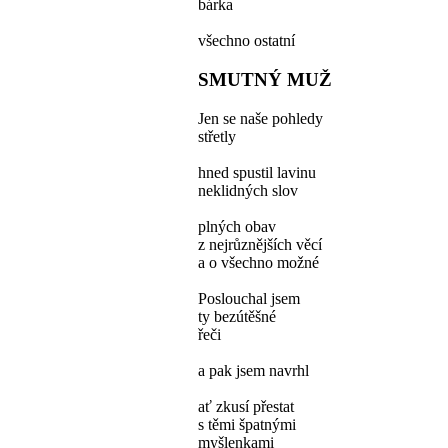
bárka
všechno ostatní
SMUTNÝ MUŽ
Jen se naše pohledy
střetly
hned spustil lavinu
neklidných slov
plných obav
z nejrůznějších věcí
a o všechno možné
Poslouchal jsem
ty bezútěšné
řeči
a pak jsem navrhl
ať zkusí přestat
s těmi špatnými
myšlenkami