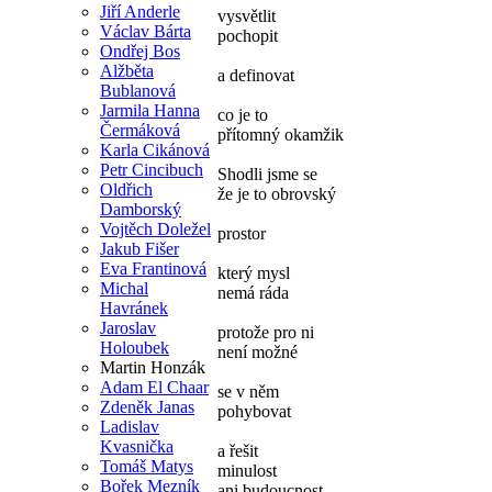
Jiří Anderle
vysvětlit
Václav Bárta
pochopit
Ondřej Bos
Alžběta
a definovat
Bublanová
Jarmila Hanna
co je to
Čermáková
přítomný okamžik
Karla Cikánová
Petr Cincibuch
Shodli jsme se
Oldřich
že je to obrovský
Damborský
Vojtěch Doležel
prostor
Jakub Fišer
Eva Frantinová
který mysl
Michal
nemá ráda
Havránek
Jaroslav
protože pro ni
Holoubek
není možné
Martin Honzák
Adam El Chaar
se v něm
Zdeněk Janas
pohybovat
Ladislav
Kvasnička
a řešit
Tomáš Matys
minulost
Bořek Mezník
ani budoucnost