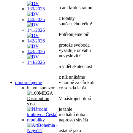
a ani krok stranou
z totality
současného věku!
Potřebujeme bič
protože svoboda
vyžaduje odvahu
nevyslovit C
a vidět skutečnost
z níž unikáme
doporučujeme
v honbě za čímkoli
hlavní sponzor
co se zdá lepší
V nástrojích iluzí
je tahle
mediální doba
naprosto skvělá
ostatně jako