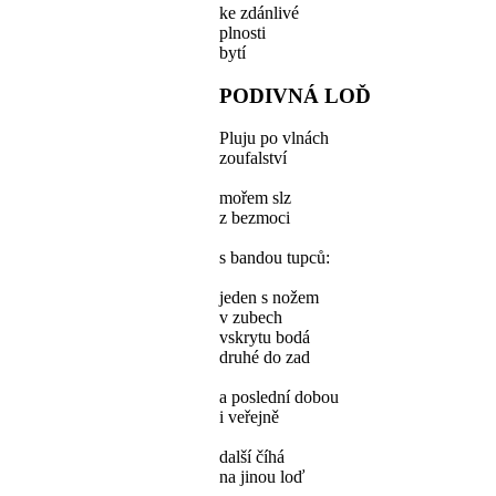
ke zdánlivé
plnosti
bytí
PODIVNÁ LOĎ
Pluju po vlnách
zoufalství
mořem slz
z bezmoci
s bandou tupců:
jeden s nožem
v zubech
vskrytu bodá
druhé do zad
a poslední dobou
i veřejně
další číhá
na jinou loď