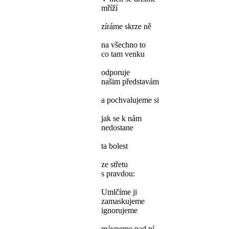
mříží
zíráme skrze ně
na všechno to
co tam venku
odporuje
našim představám
a pochvalujeme si
jak se k nám
nedostane
ta bolest
ze střetu
s pravdou:
Umlčíme ji
zamaskujeme
ignorujeme
mávneme nad ní