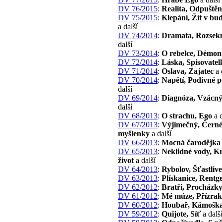
DV 76/2015
:
Realita, Odpuštěn
DV 75/2015
:
Klepání, Žít v bu
a další
DV 74/2014
:
Dramata, Rozsek
další
DV 73/2014
:
O rebelce, Démon
DV 72/2014
:
Láska, Spisovatel
DV 71/2014
:
Oslava, Zajatec
a 
DV 70/2014
:
Napětí, Podivné po
další
DV 69/2014
:
Diagnóza, Vzácný 
další
DV 68/2013
:
O strachu, Ego
a d
DV 67/2013
:
Výjimečný, Čern
myšlenky
a další
DV 66/2013
:
Mocná čarodějka
DV 65/2013
:
Neklidné vody, K
život
a další
DV 64/2013
:
Rybolov, Šťastliv
DV 63/2013
:
Plískanice, Rentg
DV 62/2012
:
Bratři, Procházk
DV 61/2012
:
Mé múze, Přízra
DV 60/2012
:
Houbař, Kámošk
DV 59/2012
:
Quijote, Síť
a dalš