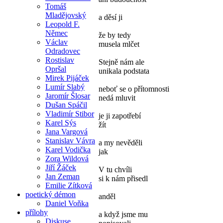
Tomáš
Mladějovský
a děsí ji
Leopold F.
Němec
že by tedy
Václav
musela mlčet
Odradovec
Rostislav
Stejně nám ale
Opršal
unikala podstata
Mirek Pijáček
Lumír Slabý
neboť se o přítomnosti
Jaromír Šlosar
nedá mluvit
Dušan Spáčil
Vladimír Stibor
je ji zapotřebí
Karel Sýs
žít
Jana Vargová
Stanislav Vávra
a my nevěděli
Karel Vodička
jak
Zora Wildová
Jiří Žáček
V tu chvíli
Jan Zeman
si k nám přisedl
Emilie Zítková
poetický démon
anděl
Daniel Voňka
přílohy
a když jsme mu
Diskuse