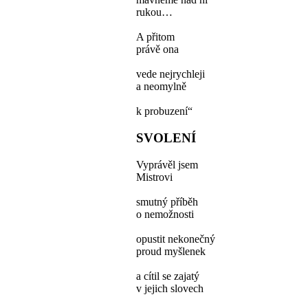
rukou…
A přitom
právě ona
vede nejrychleji
a neomylně
k probuzení“
SVOLENÍ
Vyprávěl jsem
Mistrovi
smutný příběh
o nemožnosti
opustit nekonečný
proud myšlenek
a cítil se zajatý
v jejich slovech