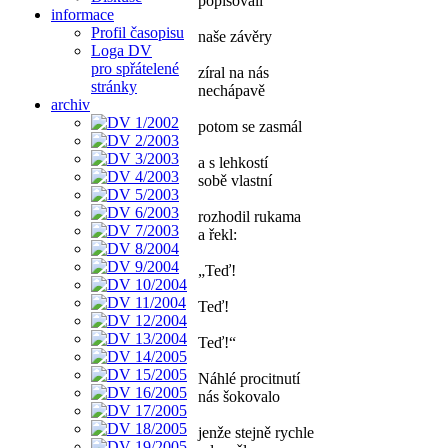
popisovali
informace
Profil časopisu
naše závěry
Loga DV
pro spřátelené
zíral na nás
stránky
nechápavě
archiv
potom se zasmál
a s lehkostí
sobě vlastní
rozhodil rukama
a řekl:
„Teď!
Teď!
Teď!“
Náhlé procitnutí
nás šokovalo
jenže stejně rychle