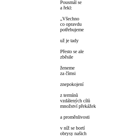
Pousmál se
a řekl:
„Všechno
co opravdu
potřebujeme
už je tady
Přesto se ale
zběsile
ženeme
za čímsi
znepokojení
z termínů
vzdálených cílů
množství překážek
a proměnlivosti
v níž se bortí
obrysy našich