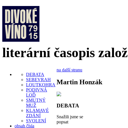
literární časopis zalo
na další stranu
DEBATA
SEBEVRAH
Martin Honzák
LOUTKOHRA
PODIVNÁ
LOĎ
SMUTNÝ
DEBATA
MUŽ
KLAMAVÉ
ZDÁNÍ
Snažili jsme se
SVOLENÍ
popsat
obsah čísla