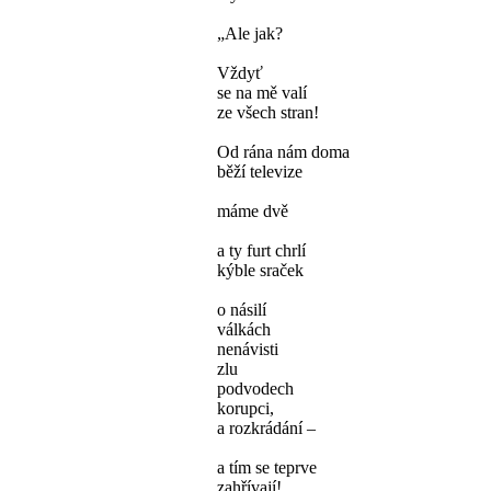
„Ale jak?
Vždyť
se na mě valí
ze všech stran!
Od rána nám doma
běží televize
máme dvě
a ty furt chrlí
kýble sraček
o násilí
válkách
nenávisti
zlu
podvodech
korupci,
a rozkrádání –
a tím se teprve
zahřívají!