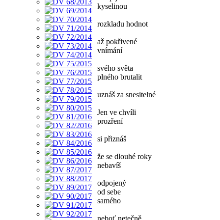
kyselinou
rozkladu hodnot
až pokřivené
vnímání
svého světa
plného brutalit
uznáš za snesitelné
Jen ve chvíli
prozření
si přiznáš
že se dlouhé roky
nebavíš
odpojený
od sebe
samého
neboť netečně