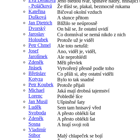
Eva Denková
Jeho bledou tvář, špinavé hadry, hnisající 
- Poláčková
Že třásl se, plakal, bezmocně rukama
Kateřina
Bičoval okolní vzduch
Dušková
A slunce přitom
Jan Dietrich
Blížilo se neúprosně
Dvorský
On bál se, že ostatní uvidí
Jaroslav
Co domníval se nemá nikdo z nich
Holoubek
Protože už je viděl
Petr Chmel
Ale toto netušil:
Josef
Ano, viděl je, viděl,
Jarolímek
Ale neprohlédl
Zdeněk
Měli převlek
Jirásek
Vytvořený přesně podle toho
Břetislav
Co přáli si, aby ostatní viděli
Kotyza
Bylo to tak snadné
Petr Koubek
Protože přijali
Michael
Jaká mají drobná tajemství
Lorenc
Pobledlé líce
Jan Musil
Ušpiněné šaty
Luděk
Sem tam hnisavý vřed
Svoboda
A přesto oblékli šat
Zdeněk
A přesto oblékli šat
Sosna
A hrají svoji roli
Vladimír
Stibor
Malý chlapeček se bojí