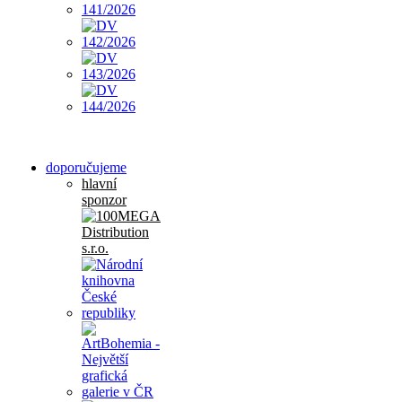
doporučujeme
hlavní
sponzor