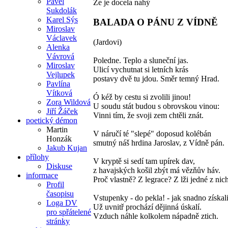
Pavel
Že je docela nahý
Sukdolák
Karel Sýs
BALADA O PÁNU Z VÍDNĚ
Miroslav
Václavek
(Jardovi)
Alenka
Vávrová
Poledne. Teplo a sluneční jas.
Miroslav
Ulicí vychutnat si letních krás
Vejlupek
postavy dvě tu jdou. Směr temný Hrad.
Pavlína
Vítková
Ó kéž by cestu si zvolili jinou!
Zora Wildová
U soudu stát budou s obrovskou vinou:
Jiří Žáček
Vinni tím, že svoji zem chtěli znát.
poetický démon
Martin
V náručí té "slepé" doposud kolébán
Honzák
smutný náš hrdina Jaroslav, z Vídně pán.
Jakub Kujan
přílohy
V kryptě si sedí tam upírek dav,
Diskuse
z havajských košil zbýt má vězňův háv.
informace
Proč vlastně? Z legrace? Z lži jedné z nich
Profil
časopisu
Vstupenky - do pekla! - jak snadno získali
Loga DV
Už uvnitř prochází dějinná úskalí.
pro spřátelené
Vzduch náhle kolkolem nápadně ztich.
stránky