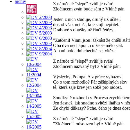
archiv
Z náruče té "slepé" zvůlí je rván!
Zločincem zván bude sám z Vídně pán.
Jeden z nich studuje, druhý už učitel,
dosud však netuší, kde stojí nepřítel.
Drábové s obušky už řinčí řetězy.
"Zatčeni! Vinni jsou! Okrást že chtěli stát
Oba dva nechápou, co že se mělo stát.
A paní pokladní chechtá se, vítězí.
Z náruče té "slepé" zvůlí je rván!
Zločincem nazvaný byl z Vídně pán.
Výslechy. Potupa. A z práce vyhazov.
Co o tom rozhodlo? Pár záštiplných slov
té, která saje krev jen sobě pro radost.
Soudkyně rozhodla v Procesu zrychleném
Jen žasneš, jak snadno zvítězí lhářka v ně
Že chybí důkazy? Pche, čeho je dnes dost
Z náruče té "slepé" zvůlí je rván!
"Zločinec!" odsouzen byl z Vídně pán.