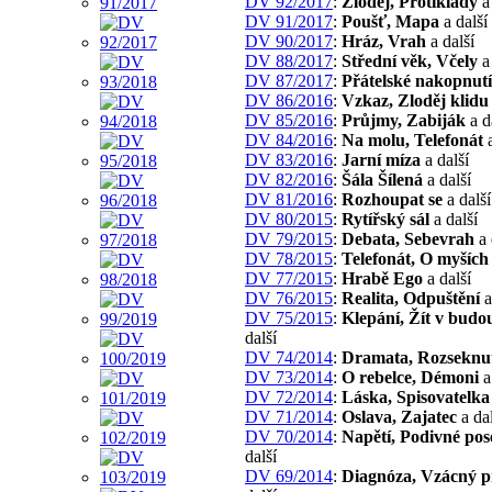
DV 92/2017
:
Zloděj, Protiklady
a 
DV 91/2017
:
Poušť, Mapa
a další
DV 90/2017
:
Hráz, Vrah
a další
DV 88/2017
:
Střední věk, Včely
a 
DV 87/2017
:
Přátelské nakopnutí
DV 86/2016
:
Vzkaz, Zloděj klidu
DV 85/2016
:
Průjmy, Zabiják
a d
DV 84/2016
:
Na molu, Telefonát
a
DV 83/2016
:
Jarní míza
a další
DV 82/2016
:
Šála Šílená
a další
DV 81/2016
:
Rozhoupat se
a další
DV 80/2015
:
Rytířský sál
a další
DV 79/2015
:
Debata, Sebevrah
a 
DV 78/2015
:
Telefonát, O myších
DV 77/2015
:
Hrabě Ego
a další
DV 76/2015
:
Realita, Odpuštění
a
DV 75/2015
:
Klepání, Žít v budo
další
DV 74/2014
:
Dramata, Rozseknu
DV 73/2014
:
O rebelce, Démoni
a
DV 72/2014
:
Láska, Spisovatelka
DV 71/2014
:
Oslava, Zajatec
a dal
DV 70/2014
:
Napětí, Podivné pose
další
DV 69/2014
:
Diagnóza, Vzácný př