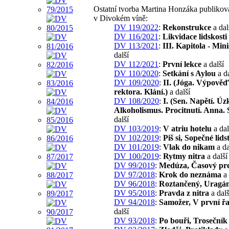
Ostatní tvorba Martina Honzáka publikov
v Divokém víně:
DV 119/2022
:
Rekonstrukce
a dal
DV 116/2021
:
Likvidace lidskosti
DV 113/2021
:
III. Kapitola - Mini
další
DV 112/2021
:
První lekce
a další
DV 110/2020
:
Setkání s Aylou
a da
DV 109/2020
:
II. (Jóga. Výpověď
rektora. Klání.)
a další
DV 108/2020
:
I. (Sen. Napětí. Úz
Alkoholismus. Procitnutí. Anna. 
další
DV 103/2019
:
V atriu hotelu
a dal
DV 102/2019
:
Piš si, Sopečné lids
DV 101/2019
:
Vlak do nikam
a da
DV 100/2019
:
Rytmy nitra
a další
DV 99/2019
:
Medúza, Časový pr
DV 97/2018
:
Krok do neznáma
a 
DV 96/2018
:
Roztančený, Uragá
DV 95/2018
:
Pravda z nitra
a dalš
DV 94/2018
:
Samožer, V první řa
další
DV 93/2018
:
Po bouři, Trosečník