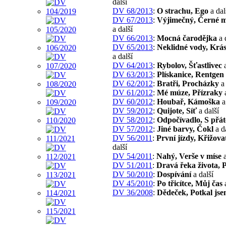
další
DV 68/2013
:
O strachu, Ego
a dal
DV 67/2013
:
Výjimečný, Černé 
a další
DV 66/2013
:
Mocná čarodějka
a 
DV 65/2013
:
Neklidné vody, Krás
a další
DV 64/2013
:
Rybolov, Šťastlivec
a
DV 63/2013
:
Plískanice, Rentgen
DV 62/2012
:
Bratři, Procházky
a 
DV 61/2012
:
Mé múze, Přízraky
a
DV 60/2012
:
Houbař, Kámoška
a
DV 59/2012
:
Quijote, Síť
a další
DV 58/2012
:
Odpočívadlo, S přát
DV 57/2012
:
Jiné barvy, Čokl
a d
DV 56/2011
:
První jízdy, Křižova
další
DV 54/2011
:
Nahý, Verše v míse
a
DV 51/2011
:
Dravá řeka života, P
DV 50/2010
:
Dospívání
a další
DV 45/2010
:
Po třicítce, Můj čas
a
DV 36/2008
:
Dědeček, Potkal jse