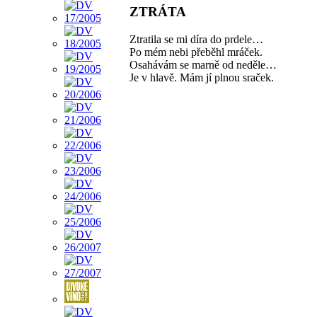
ZTRÁTA
Ztratila se mi díra do prdele…
Po mém nebi přeběhl mráček.
Osahávám se marně od neděle…
Je v hlavě. Mám jí plnou sraček.