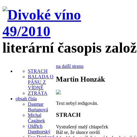
literární časopis zalo
na další stranu
STRACH
BALADA O
Martin Honzák
PÁNU Z
VÍDNĚ
ZTRÁTA
obsah čísla
Text nebyl redigován.
Dagmar
Burianová
STRACH
Michal
Čagánek
Oldřich
Vystrašený malý chlapeček
Damborský
Bál se, že slunce osvítí