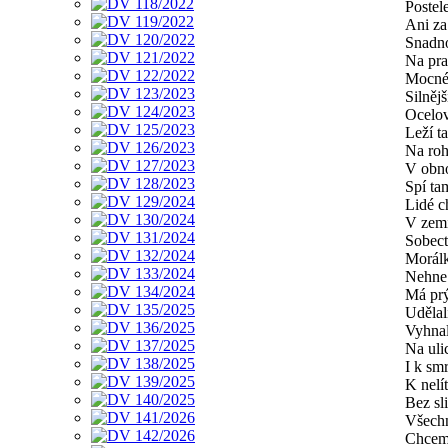
Postel
Ani za
Snadno
Na pr
Mocné
Silnějš
Ocelov
Leží t
Na roh
V obno
Spí ta
Lidé c
V zemi
Sobect
Morálk
Nehne
Má prý
Udělal
Vyhnal
Na ulic
I k smr
K nelí
Bez sl
Všechn
Chceme