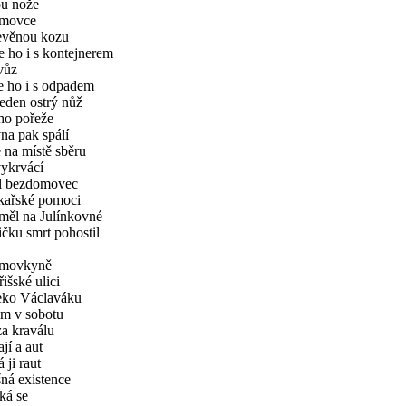
u nože
movce
evěnou kozu
 ho i s kontejnerem
vůz
 ho i s odpadem
eden ostrý nůž
ho pořeže
na pak spálí
e na místě sběru
ykrvácí
l bezdomovec
kařské pomoci
měl na Julínkovné
čku smrt pohostil
movkyně
išské ulici
eko Václaváku
am v sobotu
a kraválu
jí a aut
 ji raut
šná existence
ká se