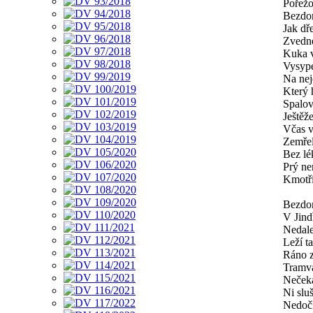
Pořežo
Bezdo
Jak dř
Zvedne
Kuka 
Vysype
Na nej
Který 
Spalov
Ještěž
Včas v
Zemře
Bez lé
Prý ne
Kmotři
Bezdo
V Jindř
Nedal
Leží t
Ráno z
Tramva
Nečeká
Ni slu
Nedoč