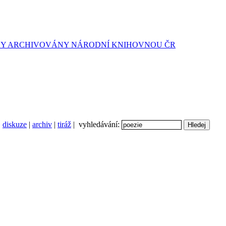
diskuze
|
archiv
|
tiráž
| vyhledávání: