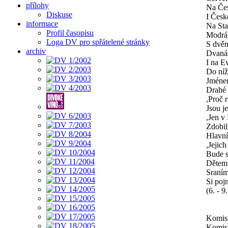
přílohy
Na Če
Diskuse
I Česk
informace
Na St
Profil časopisu
Modrá
Loga DV pro spřátelené stránky
S dvě
archiv
Dvanác
I na E
Do níž
Jménem
Drahé 
,Proč r
Jsou je
,Jen v 
Zdobil
Hlavní
,Jejic
Bude s
Děte
Sraním
Si poj
(6. - 9
Komisi
Komisi