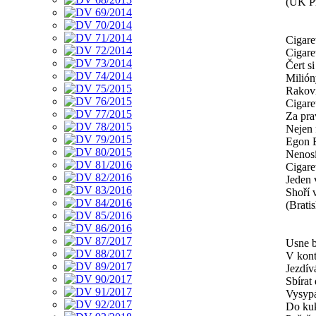
(UK Pr
Cigare
Cigare
Čert si
Milión
Rakovin
Cigare
Za pra
Nejen 
Egon 
Nenosí
Cigaret
Jeden 
Shoří 
(Bratis
Usne 
V kont
Jezdív
Sbírat
Vysypá
Do ku