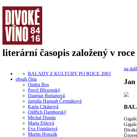
literární časopis založený v roce
na dalš
BALADY Z KULTURY PO ROCE 2003
obsah čísla
Jan
Ondra Bos
Pavel Březenský
Dagmar Burianová
Jarmila Hannah Čermáková
BAL
Karla Cikánová
Oldřich Damborský
Michal Dunda
Gigašo
Marta Ehlová
Gigašo
Eva Frantinová
Diváků
Martin Honzák
Úroveň