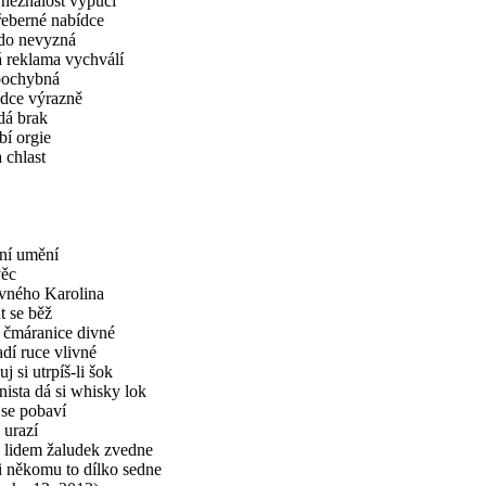
 neznalost vypučí
eberné nabídce
do nevyzná
 reklama vychválí
 pochybná
dce výrazně
dá brak
í orgie
 chlast
ní umění
věc
vného Karolina
t se běž
 čmáranice divné
dí ruce vlivné
j si utrpíš-li šok
ista dá si whisky lok
se pobaví
 urazí
 lidem žaludek zvedne
i někomu to dílko sedne