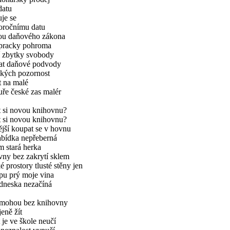
datu
je se
oročnímu datu
ou daňového zákona
 pracky pohroma
 zbytky svobody
at daňové podvody
kých pozornost
 na malé
uře české zas malér
 si novou knihovnu?
 si novou knihovnu?
jší koupat se v hovnu
bídka nepřeberná
 stará herka
ny bez zakrytí sklem
é prostory tlusté stěny jen
u prý moje vina
dneska nezačíná
 mohou bez knihovny
eně žít
 je ve škole neučí