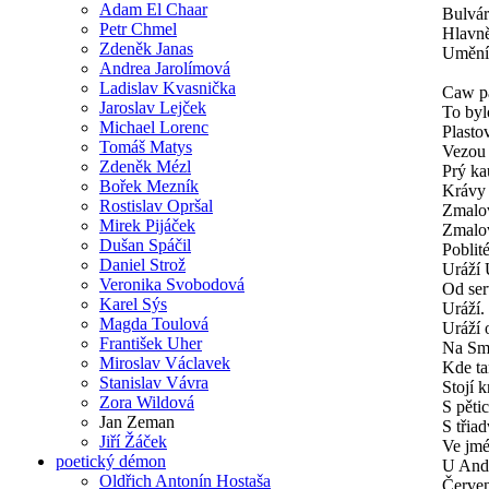
Adam El Chaar
Bulvár
Petr Chmel
Hlavně
Zdeněk Janas
Umění 
Andrea Jarolímová
Ladislav Kvasnička
Caw pa
Jaroslav Lejček
To byl
Michael Lorenc
Plasto
Tomáš Matys
Vezou
Zdeněk Mézl
Prý ka
Bořek Mezník
Krávy 
Rostislav Opršal
Zmalov
Mirek Pijáček
Zmalo
Dušan Spáčil
Poblit
Daniel Strož
Uráží U
Veronika Svobodová
Od ser
Karel Sýs
Uráží.
Magda Toulová
Uráží 
František Uher
Na Smí
Miroslav Václavek
Kde ta
Stanislav Vávra
Stojí 
Zora Wildová
S pěti
Jan Zeman
S třia
Jiří Žáček
Ve jm
poetický démon
U Andě
Oldřich Antonín Hostaša
Červe