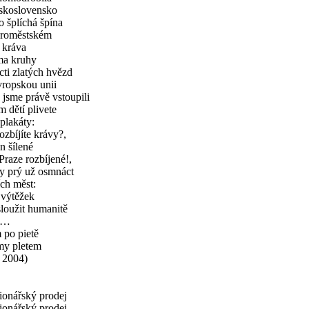
skoslovensko
o šplíchá špína
aroměstském
 kráva
ma kruhy
ti zlatých hvězd
vropskou unii
 jsme právě vstoupili
 dětí plivete
plakáty:
ozbíjíte krávy?,
n šílené
Praze rozbíjené!,
y prý už osmnáct
ch měst:
h výtěžek
loužit humanitě
m…
 po pietě
my pletem
. 2004)
onářský prodej
onářský prodej