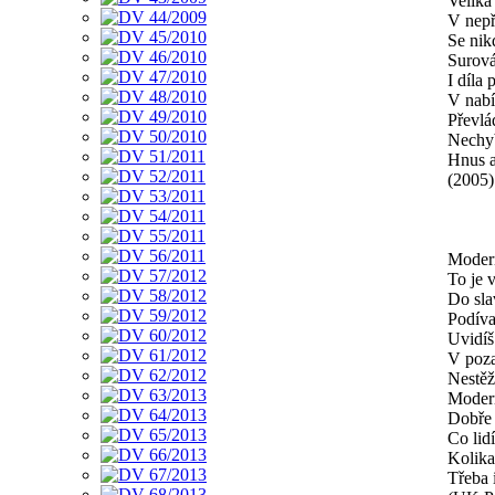
Veliká
V nepř
Se nik
Surová
I díla
V nabí
Převlá
Nechyb
Hnus a
(2005)
Moder
To je 
Do sla
Podíva
Uvidíš
V poza
Nestěžu
Modern
Dobře 
Co lidí
Kolika
Třeba 