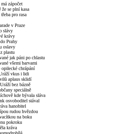
 má zápočet
 že se plní kasa
třeba pro rasa
rade v Praze
o slávy
vé krávy
 do Prahy
u oslavy
z plastu
ané jak páni po chlastu
vané všemi barvami
é opilecké chrápání
ráží vkus i lidi
vilů aplaus sklidí
 Uráží bez bázně
občany speciálně
chově kde bývala sláva
nk osvoboditel stával
kráva hanobitel
cípou rudou hvězdou
dvacítkou na boku
énu pokroku
la kráva
nomodrobílá