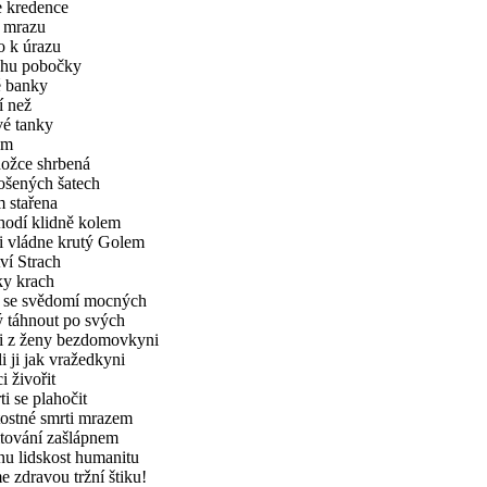
e kredence
 mrazu
 k úrazu
ahu pobočky
 banky
í než
é tanky
am
ožce shrbená
šených šatech
m stařena
hodí klidně kolem
 vládne krutý Golem
ví Strach
y krach
 se svědomí mocných
 táhnout po svých
i z ženy bezdomovkyni
i ji jak vražedkyni
i živořit
ti se plahočit
tostné smrti mrazem
itování zašlápnem
u lidskost humanitu
 zdravou tržní štiku!