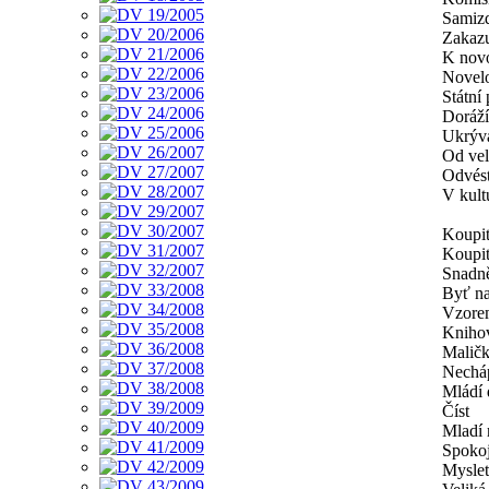
Samiz
Zakazu
K nov
Novel
Státní
Doráží
Ukrýv
Od vel
Odvést
V kult
Koupit
Koupit
Snadně
Byť na
Vzorem
Knihov
Maličk
Necháp
Mládí 
Číst
Mladí
Spokoj
Myslet