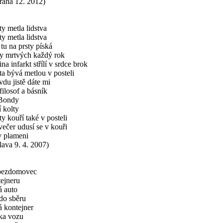
aha 12. 2012)
ty metla lidstva
ty metla lidstva
 tu na prsty píská
y mrtvých každý rok
a infarkt střílí v srdce brok
ta bývá metlou v posteli
vdu jistě dáte mi
filosof a básník
Bondy
 kolty
y kouří také v posteli
večer udusí se v kouři
v plameni
lava 9. 4. 2007)
bezdomovec
ejneru
á auto
 do sběru
 kontejner
ka vozu