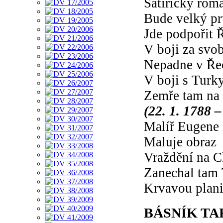
Satirický ro
Bude velký p
Jde podpořit 
V boji za svo
Nepadne v Ře
V boji s Turk
Zemře tam na 
(22. 1. 1788 –
Malíř Eugene 
Maluje obraz
Vraždění na C
Zanechal tam
Krvavou plan
BÁSNÍK T