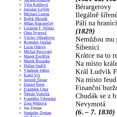
Věra Kulišová
Bérargerovy
Jaroslav Lejček
Ilegálně šířen
Michael Lorenc
Bořek Mezník
Pálí na hranic
Milan Nakonečný
Leopold F. Němec
(1829)
Olga Nytrová
Václav Odradovec
Nemůžou mu p
Rostislav Opršal
Šibenici
Lucie Ottová
Michal Pacovský
Krátce na to r
Marek Pavlíček
Marek Řezanka
Na místo král
Dušan Spáčil
Král Ludvík F
Vladimír Stibor
Karel Sýs
Na místo feud
Jaromír Šlosar
Daniel Šperl
Finanční burž
František Uher
Štěpán Votoček
Chudák se z b
Františka Vrbenská
Nevymotá
Zora Wildová
Jan Zeman
(6. – 7. 1830)
Stanislav Zeman