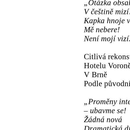
„Otázka obsa
V češtině mizí
Kapka hnoje v
Mě nebere!
Není mojí viz
Citlivá rekons
Hotelu Voron
V Brně
Podle původní
„Proměny inte
– ubavme se!
Žádná nová
Dramatická dí