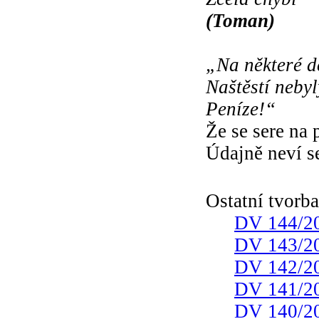
(Toman)
„Na některé d
Naštěstí nebyl
Peníze!“
Že se sere na
Údajně neví s
Ostatní tvorb
DV 144/2
DV 143/2
DV 142/2
DV 141/2
DV 140/2