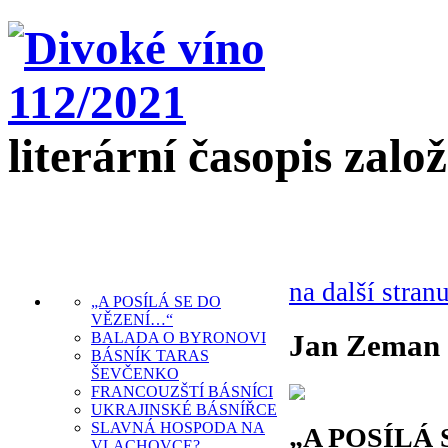
literární časopis zalo
na další stran
„A POSÍLÁ SE DO
VĚZENÍ…“
Jan Zeman
BALADA O BYRONOVI
BÁSNÍK TARAS
ŠEVČENKO
FRANCOUZŠTÍ BÁSNÍCI
UKRAJINSKÉ BÁSNÍŘCE
SLAVNÁ HOSPODA NA
„A POSÍLÁ
VLACHOVCE?