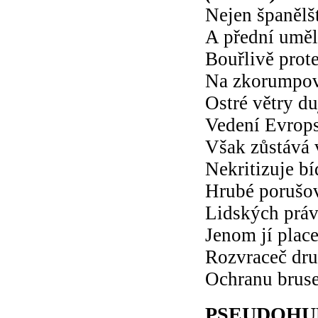
Nejen španělšt
A přední uměl
Bouřlivě prote
Na zkorumpov
Ostré větry du
Vedení Evrops
Však zůstává 
Nekritizuje b
Hrubé porušo
Lidských prá
Jenom jí plac
Rozvraceč dru
Ochranu brus
PSEUDOHU