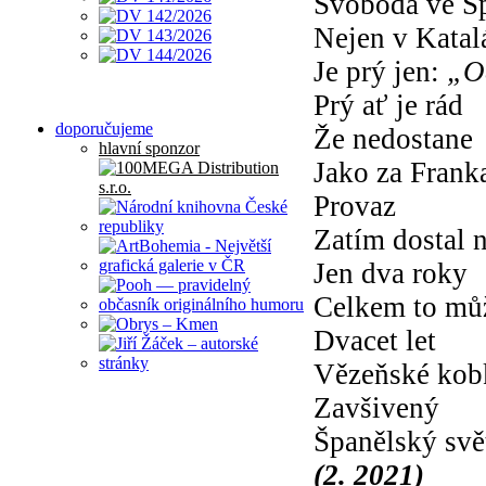
Svoboda ve Š
Nejen v Katal
Je prý jen:
„O
Prý ať je rád
doporučujeme
Že nedostane
hlavní sponzor
Jako za Frank
Provaz
Zatím dostal 
Jen dva roky
Celkem to mů
Dvacet let
Vězeňské kob
Zavšivený
Španělský svě
(2. 2021)