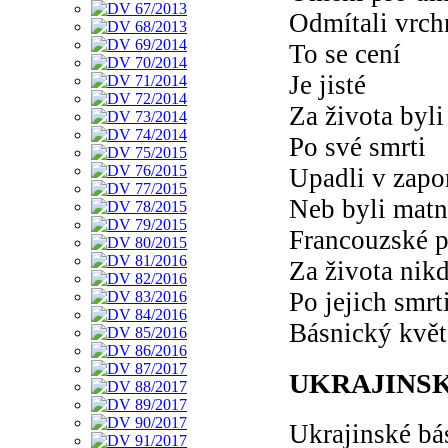
Odmítali vrch
To se cení
Je jisté
Za života byli
Po své smrti
Upadli v zap
Neb byli matn
Francouzské p
Za života nikd
Po jejich smrti
Básnický květ
UKRAJINS
Ukrajinské bá