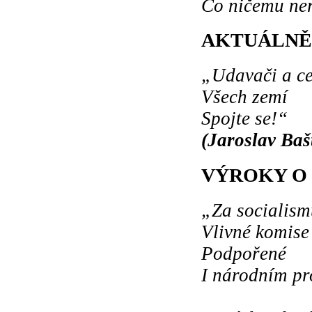
Co ničemu n
AKTUÁLNĚ
„Udavači a ce
Všech zemí
Spojte se!“
(Jaroslav Baš
VÝROKY O 
„Za socialism
Vlivné komise
Podpořené
I národním 