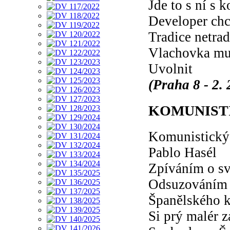
Jde to s ní s 
Developer chc
Tradice netrad
Vlachovka mu
Uvolnit
(Praha 8 - 2.
KOMUNIST
Komunistický 
Pablo Hasél
Zpíváním o s
Odsuzováním
Španělského k
Si prý malér z