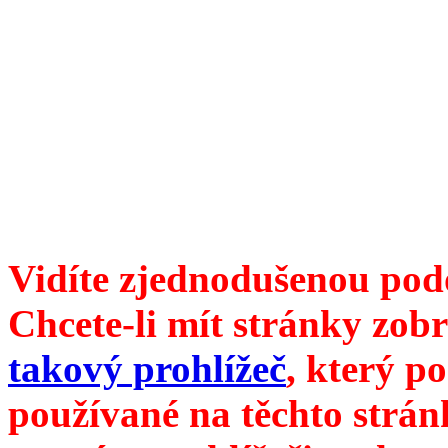
Divoké víno 112/2021 vyšl
ISSN 1214-6099 /// samozv
104 00 Praha 10, Hájek 88,
redakce@divokevino.cz
//
///
příští číslo Divokého v
Vidíte zjednodušenou pod
Chcete-li mít stránky zobr
takový prohlížeč
, který p
používané na těchto strán