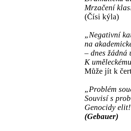
Mrzačení klas
(Čísi kýla)
„Negativní ka
na akademick
– dnes žádná 
K uměleckému
Může jít k čer
„Problém souč
Souvisí s pro
Genocidy elit
(Gebauer)