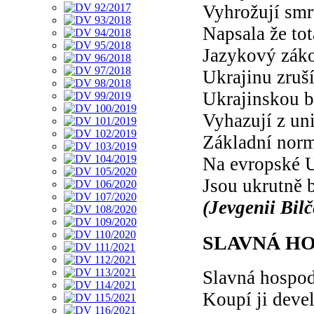
Vyhrožují smr
Napsala že tot
Jazykový zák
Ukrajinu zruš
Ukrajinskou b
Vyhazují z uni
Základní norm
Na evropské U
Jsou ukrutně b
(Jevgenii Bil
SLAVNÁ H
Slavná hospo
Koupí ji deve