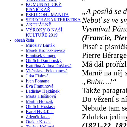
KOMUNISTICKÝ
PÍSNIČKÁŘ
„A posílá se d
PSEUDOHUMANITA
Neboť se ve s
SEBECHARAKTERISTIKA
AKTUÁLNĚ
Vysmíval Pá
VÝROKY O NAŠÍ
KULTUŘE 2019
(Francie, Pie
obsah čísla
Písař a písnič
Miroslav Barták
Marek Bronszkiewicz
Pierre Bérarge
František Cinger
Oldřich Damborský
Má dál proříz
Kateřina Anima Dušková
Vítězslava Felcmanová
Marně na něj 
Jitka Fialová
„Bubu…!“
Ivan Fontana
Eva Frantinová
Takže paragra
Ladislav Hejdánek
Marta Hlušíková
Do vězení s n
Martin Honzák
Nebude tam s
Oldřich Hostaša
Karel Hvížďala
Zdaleka jedi
Zdeněk Janas
Otakar Kosek
(1821-22, 182
Taťána Králová