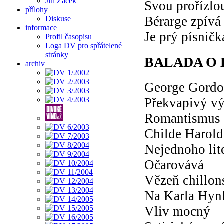
Jiří Žáček
Svou prořízlo
přílohy
Bérarge zpívá
Diskuse
informace
Je prý písničk
Profil časopisu
Loga DV pro spřátelené
stránky
BALADA O
archiv
George Gordo
Překvapivý v
Romantismus 
Childe Harol
Nejednoho lit
Očarovává
Vězeň chillon
Na Karla Hyn
Vliv mocný