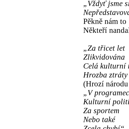
„Vždyť jsme si
Nepředstavova
Pěkně nám to
Někteří nanda
„Za třicet let
Zlikvidována
Celá kulturní
Hrozba ztráty
(Hrozí národu
„V programec
Kulturní polit
Za sportem
Nebo také
Zcela chybí“