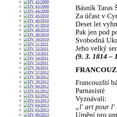
Básník Taras
Za účast v Cy
Deset let vyh
Pak jen pod p
Svobodná Ukr
Jeho velký se
(9. 3. 1814 – 
FRANCOUZŠ
Francouzští bá
Parnasisté
Vyznávali:
„l' art pour l'
Umění pro um