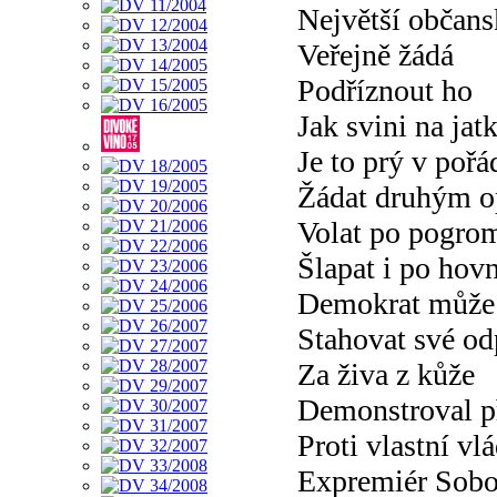
Největší občan
Veřejně žádá
Podříznout ho
Jak svini na jat
Je to prý v poř
Žádat druhým o
Volat po pogro
Šlapat i po hov
Demokrat může
Stahovat své od
Za živa z kůže
Demonstroval př
Proti vlastní vl
Expremiér Sobo