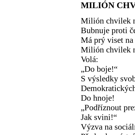
MILIÓN CHV
Milión chvilek 
Bubnuje proti č
Má prý viset na
Milión chvilek 
Volá:
„Do boje!“
S výsledky svo
Demokratických
Do hnoje!
„Podříznout pre
Jak svini!“
Výzva na sociáln