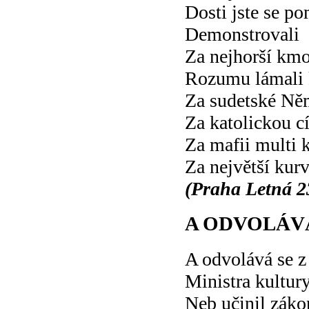
Dosti jste se po
Demonstrovali
Za nejhorší kmo
Rozumu lámali 
Za sudetské Ně
Za katolickou c
Za mafii multi k
Za největší kur
(Praha Letná 23
A ODVOLÁVÁ
A odvolává se z
Ministra kultur
Neb učinil záko