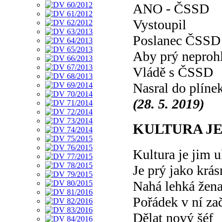
ANO - ČSSD
Vystoupil
Poslanec ČSSD
Aby prý neproh
Vládě s ČSSD
Nasral do plíne
(28. 5. 2019)
KULTURA J
Kultura je jim 
Je prý jako krás
Nahá lehká žen
Pořádek v ní za
Dělat nový šéf