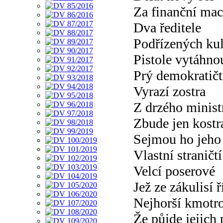
Za finanční mac
Dva ředitele
Podřízených kult
Pistole vytáhno
Prý demokratičt
Vyrazí zostra
Z drzého minist
Zbude jen kostr
Sejmou ho jeho
Vlastní straničt
Velcí poserové
Jež ze zákulisí ř
Nejhorší kmotr
Že půjde jejich 