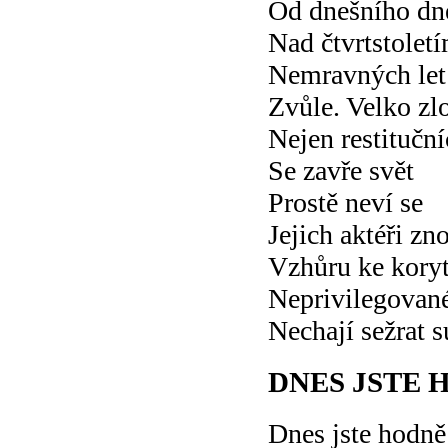
Od dnešního dn
Nad čtvrtstolet
Nemravných let
Zvůle. Velko zl
Nejen restitučn
Se zavře svět
Prostě neví se
Jejich aktéři zn
Vzhůru ke kory
Neprivilegovan
Nechají sežrat 
DNES JSTE 
Dnes jste hodně