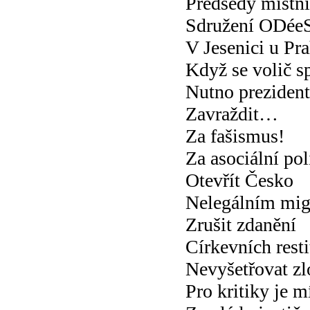
Předsedy místn
Sdružení ODée
V Jesenici u Pr
Když se volič sp
Nutno prezident
Zavraždit…
Za fašismus!
Za asociální pol
Otevřít Česko
Nelegálním mig
Zrušit zdanění
Církevních resti
Nevyšetřovat zl
Pro kritiky je m