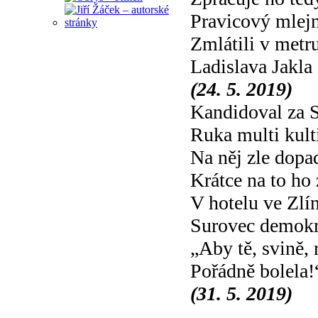
Pravicový mlej
Zmlátili v metr
Ladislava Jakla
(24. 5. 2019)
Kandidoval za
Ruka multi kult
Na něj zle dopa
Krátce na to ho 
V hotelu ve Zlí
Surovec demokr
„Aby tě, svině,
Pořádně bolela!
(31. 5. 2019)