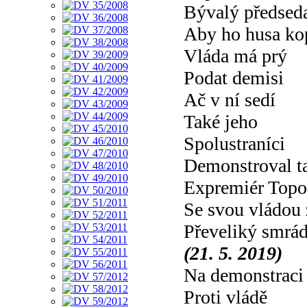
Bývalý předse
Aby ho husa ko
Vláda má prý
Podat demisi
Ač v ní sedí
Také jeho
Spolustraníci
Demonstroval t
Expremiér Topo
Se svou vládou 
Převeliký smrá
(21. 5. 2019)
Na demonstraci
Proti vládě