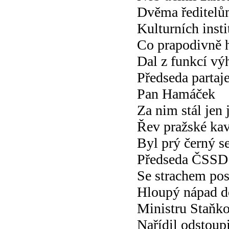
Dvěma ředitel
Kulturních insti
Co prapodivně h
Dal z funkcí vý
Předseda partaj
Pan Hamáček
Za nim stál jen 
Řev pražské ka
Byl prý černý s
Předseda ČSSD
Se strachem pos
Hloupý nápad d
Ministru Staňko
Nařídil odstoupi