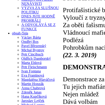
NENÁVISTI
VÝZVA ZA SLUŠNOU
Protifašistické 
POLITIKU
Vyloučí z tryzn
DNES JSTE HODNĚ
PROHRÁLI
Za oběti fašism
A ODVOLÁVÁ SE Z
FUNKCE
Vládnoucí mafi
obsah čísla
Václav Bárta
Podlézá
Ondřej Bos
Pavel Březenský
Pohrobkům nac
Michal Bystrov
(22. 3. 2019)
Petr Cincibuch
Oldřich Damborský
Marta Ehlová
DEMONSTRA
Petr Fleischmann
Ivan Fontana
Eva Frantinová
Demonstrace za
Magdaléna Hlaváčová
Martin Honzák
Tu jejich mafiá
Anna Chabrová
Zdeněk Janas
Nejen mládež
Hana Kupčíková
Dává volbám
Jaroslav Lejček
Michael Lorenc