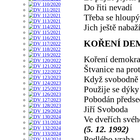
Do řiti nevadí
Třeba se hloupý
Jich ještě nabaž
KOŘENÍ DE
Koření demokra
Štvanice na pro
Když svobodně 
Použije se dýky
Pobodán předs
Jiří Svoboda
Ve dveřích svéh
(5. 12. 1992)
Podlého vraha