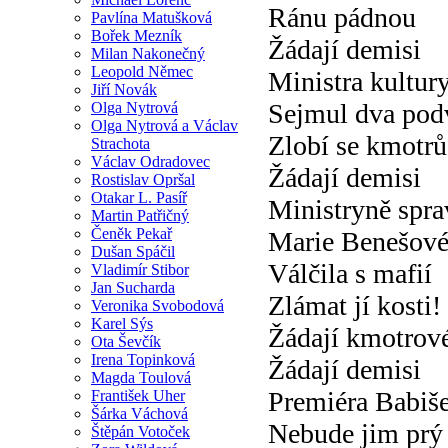
Ránu pádnou
Pavlína Matušková
Bořek Mezník
Žádají demisi
Milan Nakonečný
Leopold Němec
Ministra kultur
Jiří Novák
Sejmul dva pod
Olga Nytrová
Olga Nytrová a Václav
Zlobí se kmotrů
Strachota
Václav Odradovec
Žádají demisi
Rostislav Opršal
Otakar L. Pasíř
Ministryně spra
Martin Patřičný
Čeněk Pekař
Marie Benešov
Dušan Spáčil
Válčila s mafií
Vladimír Stibor
Jan Sucharda
Zlámat jí kosti!
Veronika Svobodová
Karel Sýs
Žádají kmotrov
Ota Ševčík
Irena Topinková
Žádají demisi
Magda Toulová
Premiéra Babiš
František Uher
Šárka Váchová
Nebude jim prý 
Štěpán Votoček