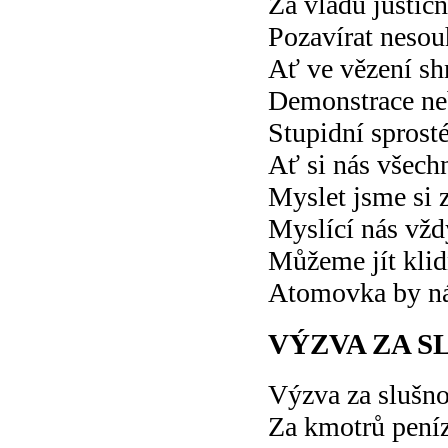
Za vládu justičn
Pozavírat nesou
Ať ve vězení sh
Demonstrace ne
Stupidní sprost
Ať si nás všech
Myslet jsme si 
Myslící nás vžd
Můžeme jít klid
Atomovka by nás
VÝZVA ZA S
Výzva za slušno
Za kmotrů pení