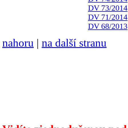
DV 73/2014
DV 71/2014
DV 68/2013
nahoru
|
na další stranu
Divoké víno 103/2019 vyšl
6099 /// samozvaný šéfreda
104 00 Praha 10, Hájek 88,
redakce@divokevino.cz
//
///
příští číslo Divokého v