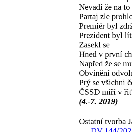
Nevadí že na to
Partaj zle prohl
Premiér byl zdr
Prezident byl lí
Zasekl se
Hned v první ch
Napřed že se mu
Obvinění odvola
Prý se všichni č
ČSSD míří v ři
(4.-7. 2019)
Ostatní tvorba
DV 144/202