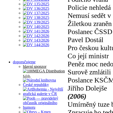
Policie nehledá
Nemusí sedět v 
Žiletkou zraněn
Poslanec ČSSD
Pavel Dostál
Pro českou kult
Co její ministr
doporučujeme
Peněz moc nedo
hlavní sponzor
Surově zmlátili 
Poslance KSČ
Jiřího Dolejše
(2006)
Umírněný tuze 
Zpracuje ho ted