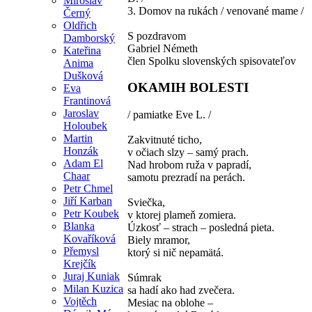
Miroslav
3. Domov na rukách / venované mame /
Černý
Oldřich
S pozdravom
Damborský
Gabriel Németh
Kateřina
člen Spolku slovenských spisovateľov
Anima
Dušková
OKAMIH BOLESTI
Eva
Frantinová
Jaroslav
/ pamiatke Eve L. /
Holoubek
Martin
Zakvitnuté ticho,
Honzák
v očiach slzy – samý prach.
Adam El
Nad hrobom ruža v papradí,
Chaar
samotu prezradí na perách.
Petr Chmel
Jiří Karban
Sviečka,
Petr Koubek
v ktorej plameň zomiera.
Blanka
Úzkosť – strach – posledná pieta.
Kovaříková
Biely mramor,
Přemysl
ktorý si nič nepamätá.
Krejčík
Juraj Kuniak
Súmrak
Milan Kuzica
sa hadí ako had zvečera.
Vojtěch
Mesiac na oblohe –