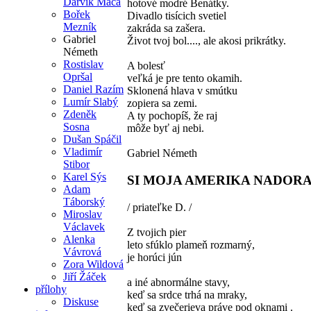
Dárvik Máca
hotové modré Benátky.
Bořek
Divadlo tisícich svetiel
Mezník
zakráda sa zašera.
Gabriel
Život tvoj bol...., ale akosi prikrátky.
Németh
Rostislav
A bolesť
Opršal
veľká je pre tento okamih.
Daniel Razím
Sklonená hlava v smútku
Lumír Slabý
zopiera sa zemi.
Zdeněk
A ty pochopíš, že raj
Sosna
môže byť aj nebi.
Dušan Spáčil
Vladimír
Gabriel Németh
Stibor
Karel Sýs
SI MOJA AMERIKA NADOR
Adam
Táborský
/ priateľke D. /
Miroslav
Václavek
Z tvojich pier
Alenka
leto sfúklo plameň rozmarný,
Vávrová
je horúci jún
Zora Wildová
Jiří Žáček
a iné abnormálne stavy,
přílohy
keď sa srdce trhá na mraky,
Diskuse
keď sa zvečerieva práve pod oknami .