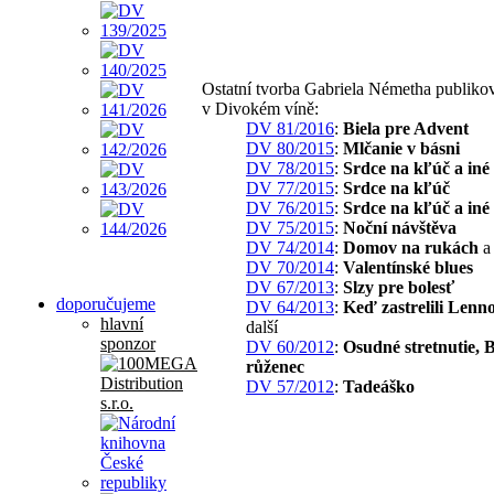
Ostatní tvorba Gabriela Németha publiko
v Divokém víně:
DV 81/2016
:
Biela pre Advent
DV 80/2015
:
Mlčanie v básni
DV 78/2015
:
Srdce na kľúč a iné
DV 77/2015
:
Srdce na kľúč
DV 76/2015
:
Srdce na kľúč a iné
DV 75/2015
:
Noční návštěva
DV 74/2014
:
Domov na rukách
a 
DV 70/2014
:
Valentínské blues
DV 67/2013
:
Slzy pre bolesť
doporučujeme
DV 64/2013
:
Keď zastrelili Lenn
hlavní
další
sponzor
DV 60/2012
:
Osudné stretnutie, 
růženec
DV 57/2012
:
Tadeáško