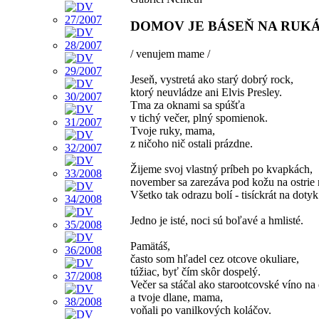
DOMOV JE BÁSEŇ NA RUK
/ venujem mame /
Jeseň, vystretá ako starý dobrý rock,
ktorý neuvládze ani Elvis Presley.
Tma za oknami sa spúšťa
v tichý večer, plný spomienok.
Tvoje ruky, mama,
z ničoho nič ostali prázdne.
Žijeme svoj vlastný príbeh po kvapkách,
november sa zarezáva pod kožu na ostrie 
Všetko tak odrazu bolí - tisíckrát na dotyk
Jedno je isté, noci sú boľavé a hmlisté.
Pamätáš,
často som hľadel cez otcove okuliare,
túžiac, byť čím skôr dospelý.
Večer sa stáčal ako starootcovské víno na
a tvoje dlane, mama,
voňali po vanilkových koláčov.