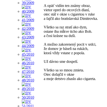
A opäť vidím ten známy obraz,
vietor oprel do otcových dlaní,
otec stál v okne s cigaretou v ruke
a fajčil ako bratislavská Dimitrovka.
Všetko sa raz stratí ako dym,
ostane iba mĺkve ticho ako Boh.
a čosi krásne na duši.
A možno zakorenený pocit v srdci,
že domov je báseň na rukách,
ktorá vždy vstane z popola.
Už dávno sme dospelí.
Všetko sa so mnou zmieta.
Otec dofajčil v okne
a moje detstvo zhaslo ako cigareta.