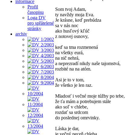
informace
Profil
Som tvoj Adam,
časopisu
ty navždy moja Eva.
Loga DV
Je krásne, keď prebúdza
pro spřátelené
sa v nás noc
stránky
ako husľový kľúč
archiv
z notovej osnovy,
keď sa tma rozmenená
na všetky eurá,
na nič nehrá,
a neprezradí nikdy naše tajomstvá,
rozbité na na atóm.
Asi je to v tom,
že všetko je len raz.
Mladosť i večné moje túžby po tebe,
že ťa mám a potrebujem stále
ako soľ v chlebe,
rozdať sa srdcom
do poslednej omrvinky.
Láska je dar,
je večný peceň chleba