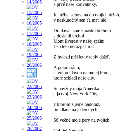
a prvé naše konvalinky.
Je túžba, schovaná do tvojich túžob,
v neskutočný sen ťa mať rád.
Doplávali sme k našim brehom
a dosiahli vrchol
Mont Everest v našej spálni.
Len telo nerozpáľ mi!
Z hviezd prší letný teplý dážď.
A potom ráno,
s tvojou hlavou na mojej hrudi,
ktoré schladí naše city.
Si navždy moja Amerika
a ja tvoj New York City,
v ktorom žijeme nadoraz,
pre dlane na jeden dych.
Sú večné moje pery na tvojich.
Gabriel Németh