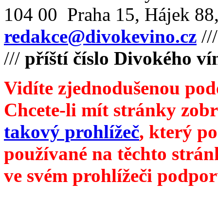
104 00 Praha 15, Hájek 88,
redakce@divokevino.cz
//
///
příští číslo Divokého v
Vidíte zjednodušenou pod
Chcete-li mít stránky zobr
takový prohlížeč
, který p
používané na těchto strán
ve svém prohlížeči podpor