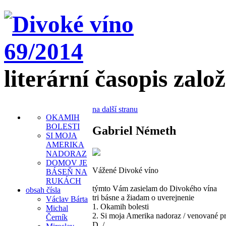
literární časopis zalo
na další stranu
OKAMIH
BOLESTI
Gabriel Németh
SI MOJA
AMERIKA
NADORAZ
DOMOV JE
Vážené Divoké víno
BÁSEŇ NA
RUKÁCH
týmto Vám zasielam do Divokého vína
obsah čísla
tri básne a žiadam o uverejnenie
Václav Bárta
1. Okamih bolesti
Michal
2. Si moja Amerika nadoraz / venované pr
Černík
D. /