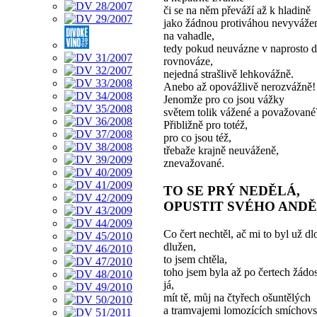
či se na něm převáží až k hladině
jako žádnou protiváhou nevyváže
na vahadle,
tedy pokud neuvázne v naprosto 
rovnováze,
nejedná strašlivě lehkovážně.
Anebo až opovážlivě nerozvážně!
Jenomže pro co jsou vážky
světem tolik vážené a považované
Přibližně pro totéž,
pro co jsou též,
třebaže krajně neuváženě,
znevažované.
TO SE PRÝ NEDĚLÁ,
OPUSTIT SVÉHO AND
Co čert nechtěl, ač mi to byl už d
dlužen,
to jsem chtěla,
toho jsem byla až po čertech žádos
já,
mít tě, můj na čtyřech ošuntělých
a tramvajemi lomozících smíchov