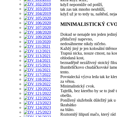
když nepomůže od potíží,
tak zas tak mnoho neublíží,
když už je to tedy ta, naštěstí, neja
MINIMALISTICKÝ CV
Dokud se nenajde ten jeden jedin
přitlučený napevno,
nedosáhneme nikdy ničeho.
Každý jiný je jen kolosální titěrnos
Trapná nicka, nouze ctnost, na kos
ohlodaná kost,
beznadějně nezáživný stoický filo
Bumbrlíčkovo chudáčkovské lame
tento.
Povstalecká výzva leda tak ke kles
za větou.
Minimalistický cvok.
Tajtrlík, bez kterého by se to jistě 
obešlo.
Ponížený služebník důležitý jak u 
škrabátko
na bláto.
Roztomilý liliputí mačo, který rád