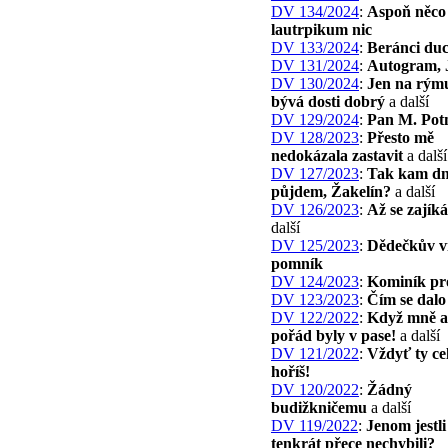
DV 134/2024
:
Aspoň něco
lautrpikum nic
DV 133/2024
:
Beránci duc
DV 131/2024
:
Autogram, 
DV 130/2024
:
Jen na rým
bývá dosti dobrý
a další
DV 129/2024
:
Pan M. Pot
DV 128/2023
:
Přesto mě
nedokázala zastavit
a další
DV 127/2023
:
Tak kam dn
půjdem, Žakelín?
a další
DV 126/2023
:
Až se zajík
další
DV 125/2023
:
Dědečkův vi
pomník
DV 124/2023
:
Kominík pro
DV 123/2023
:
Čím se dalo
DV 122/2022
:
Když mně al
pořád byly v pase!
a další
DV 121/2022
:
Vždyť ty ce
hoříš!
DV 120/2022
:
Žádný
budižkničemu
a další
DV 119/2022
:
Jenom jestli
tenkrát přece nechybili?