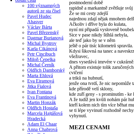
obsah čísla
postmoderní době
100 významných
rapidně a markantně zvětšuje svůj
autorů ze sta čísel
Že se mi cesty zdejší
Pavel Hudec
najednou zdají nějak mnohem delš
Ahasver
Ačkoliv i dříve byla do kulata,
Václav Bárta
nyní mi připadá vysloveně boubela
Pavel Březenský
Sice v pase nikdy štíhlá nebyla,
Dagmar Burianová
ale teď jako by se v něm
Michal Bystrov
ještě o pár tisíc kilometrů spravila.
Karla Cikánová
Kdysi šikovná na tanec a naveskr
Petr Cincibuch
všežravec,
Miloň Čepelka
dnes vysedává imrvére v cukrárně
Michal Černík
A přitom existuje tolik zaručených 
Oldřich Damborský
cvičení
Marta Ehlová
a triků na hubnutí,
Eva Eiramová
jenže ona tvrdí, že nic nepomůže 
Jitka Fialová
kde přírodě velí sklony,
Ivan Fontana
kde zuří geny - s prominutím - ke 
Eva Frantinová
A že tudíž jen kvůli nohám pár h
Martin Honzák
kteří kolem nich tím více běhat mu
Oldřich Hostaša
se ti lépe vyvinutí rozhodně nechys
Marcela Hajtášová
vyhynutí.
Hradecká
Adam El Chaar
MEZI CENAMI
Anna Chabrová