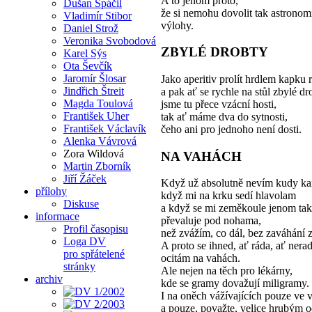
A to jenom proto,
Dušan Spáčil
že si nemohu dovolit tak astronom
Vladimír Stibor
výlohy.
Daniel Strož
Veronika Svobodová
ZBYLÉ DROBTY
Karel Sýs
Ota Ševčík
Jaromír Šlosar
Jako aperitiv prolít hrdlem kapku 
Jindřich Štreit
a pak ať se rychle na stůl zbylé dr
Magda Toulová
jsme tu přece vzácní hosti,
František Uher
tak ať máme dva do sytnosti,
František Václavík
čeho ani pro jednoho není dosti.
Alenka Vávrová
Zora Wildová
NA VAHÁCH
Martin Zborník
Jiří Žáček
Když už absolutně nevím kudy k
přílohy
když mi na krku sedí hlavolam
Diskuse
a když se mi zeměkoule jenom tak
informace
převaluje pod nohama,
Profil časopisu
než zvážím, co dál, bez zaváhání
Loga DV
A proto se ihned, ať ráda, ať nerad
pro spřátelené
ocitám na vahách.
stránky
Ale nejen na těch pro lékárny,
archiv
kde se gramy dovažují miligramy.
I na oněch vážívajících pouze ve 
a pouze, považte, velice hrubým 