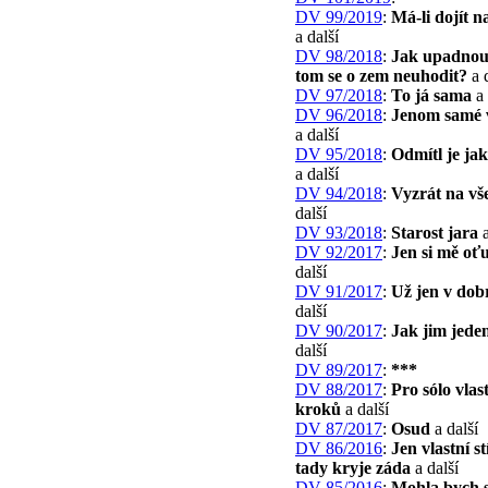
DV 99/2019
:
Má-li dojít n
a další
DV 98/2018
:
Jak upadnout
tom se o zem neuhodit?
a 
DV 97/2018
:
To já sama
a 
DV 96/2018
:
Jenom samé 
a další
DV 95/2018
:
Odmítl je ja
a další
DV 94/2018
:
Vyzrát na vš
další
DV 93/2018
:
Starost jara
a
DV 92/2017
:
Jen si mě oť
další
DV 91/2017
:
Už jen v do
další
DV 90/2017
:
Jak jim jede
další
DV 89/2017
:
***
DV 88/2017
:
Pro sólo vlas
kroků
a další
DV 87/2017
:
Osud
a další
DV 86/2016
:
Jen vlastní s
tady kryje záda
a další
DV 85/2016
:
Mohla bych s