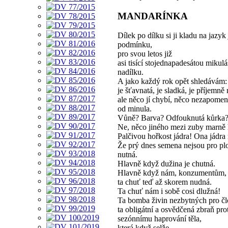
MANDARÍNKA
Dílek po dílku si ji kladu na jazyk
podmínku,
pro svou letos již
asi tisící stojednapadesátou mikul
nadílku.
A jako každý rok opět shledávám:
je šťavnatá, je sladká, je příjemně
ale něco jí chybí, něco nezapome
od minula.
Vůně? Barva? Odfouknutá kůrka
Ne, něco jiného mezi zuby marně
Palčivou hořkost jádra! Ona jádra
Že prý dnes semena nejsou pro pl
nutná.
Hlavně když dužina je chutná.
Hlavně když nám, konzumentům, 
ta chuť teď až skorem nudná.
Ta chuť nám i sobě cosi dlužná!
Ta bomba živin nezbytných pro čl
ta obligátní a osvědčená zbraň prot
sezónnímu haprování těla,
která když selže,