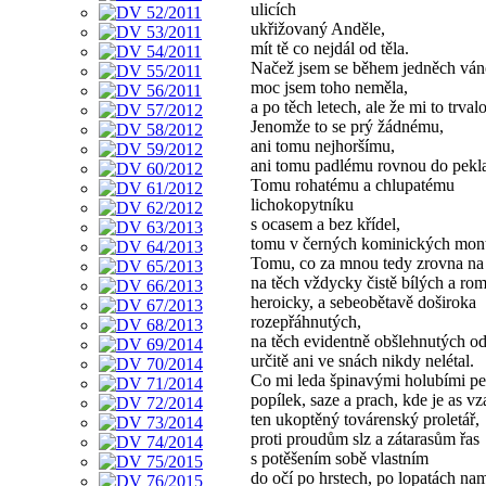
ulicích
ukřižovaný Anděle,
mít tě co nejdál od těla.
Načež jsem se během jedněch váno
moc jsem toho neměla,
a po těch letech, ale že mi to trvalo
Jenomže to se prý žádnému,
ani tomu nejhoršímu,
ani tomu padlému rovnou do pekla
Tomu rohatému a chlupatému
lichokopytníku
s ocasem a bez křídel,
tomu v černých kominických mont
Tomu, co za mnou tedy zrovna na 
na těch vždycky čistě bílých a rom
heroicky, a sebeobětavě doširoka
rozepřáhnutých,
na těch evidentně obšlehnutých od 
určitě ani ve snách nikdy nelétal.
Co mi leda špinavými holubími p
popílek, saze a prach, kde je as vz
ten ukoptěný továrenský proletář,
proti proudům slz a zátarasům řas
s potěšením sobě vlastním
do očí po hrstech, po lopatách nam