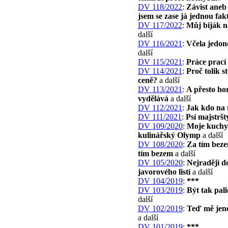
DV 118/2022
:
Závist aneb
jsem se zase já jednou fak
DV 117/2022
:
Můj biják n
další
DV 116/2021
:
Včela jedon
další
DV 115/2021
:
Práce prací
DV 114/2021
:
Proč tolik s
ceně?
a další
DV 113/2021
:
A přesto ho
vydělává
a další
DV 112/2021
:
Jak kdo na 
DV 111/2021
:
Psí majstršt
DV 109/2020
:
Moje kuchy
kulinářský Olymp
a další
DV 108/2020
:
Za tím bez
tím bezem
a další
DV 105/2020
:
Nejraději d
javorového listí
a další
DV 104/2019
:
***
DV 103/2019
:
Být tak pal
další
DV 102/2019
:
Teď mě jen
a další
DV 101/2019
:
***