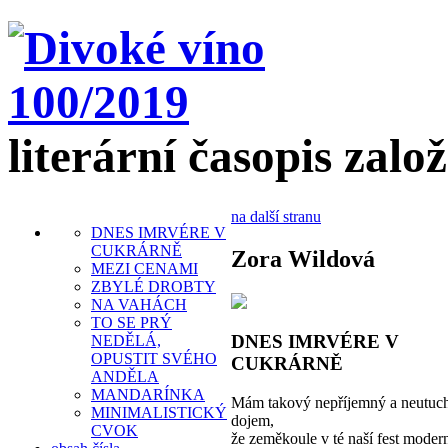
literární časopis zalo
na další stranu
DNES IMRVÉRE V
CUKRÁRNĚ
Zora Wildová
MEZI CENAMI
ZBYLÉ DROBTY
NA VAHÁCH
TO SE PRÝ
DNES IMRVÉRE V
NEDĚLÁ,
OPUSTIT SVÉHO
CUKRÁRNĚ
ANDĚLA
MANDARÍNKA
Mám takový nepříjemný a neutuch
MINIMALISTICKÝ
dojem,
CVOK
že zeměkoule v té naší fest moder