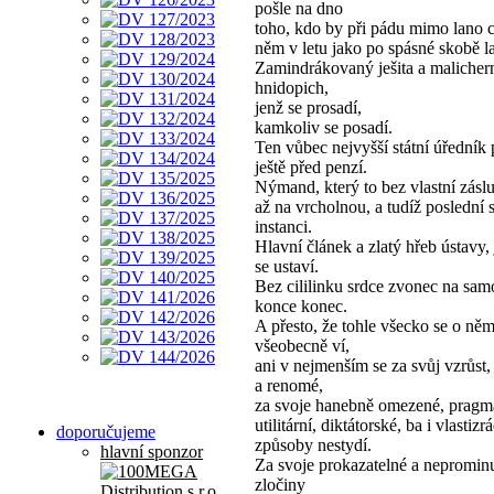
pošle na dno
toho, kdo by při pádu mimo lano c
něm v letu jako po spásné skobě l
Zamindrákovaný ješita a malicher
hnidopich,
jenž se prosadí,
kamkoliv se posadí.
Ten vůbec nejvyšší státní úředník
ještě před penzí.
Nýmand, který to bez vlastní zásl
až na vrcholnou, a tudíž poslední 
instanci.
Hlavní článek a zlatý hřeb ústavy,
se ustaví.
Bez cililinku srdce zvonec na sa
konce konec.
A přesto, že tohle všecko se o ně
všeobecně ví,
ani v nejmenším se za svůj vzrůst,
a renomé,
za svoje hanebně omezené, pragma
utilitární, diktátorské, ba i vlastizr
doporučujeme
způsoby nestydí.
hlavní sponzor
Za svoje prokazatelné a nepromin
zločiny