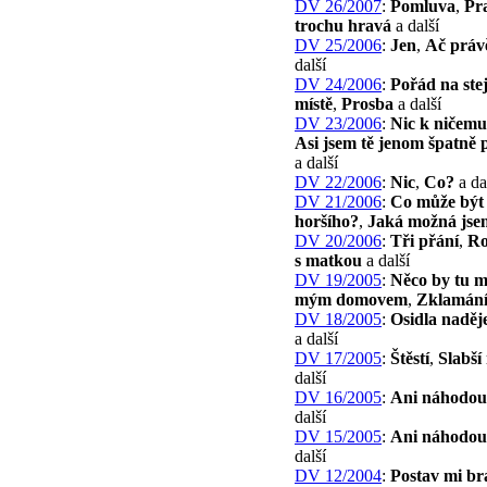
DV 26/2007
:
Pomluva
,
Pr
trochu hravá
a další
DV 25/2006
:
Jen
,
Ač práv
další
DV 24/2006
:
Pořád na st
místě
,
Prosba
a další
DV 23/2006
:
Nic k ničemu
Asi jsem tě jenom špatně 
a další
DV 22/2006
:
Nic
,
Co?
a da
DV 21/2006
:
Co může být
horšího?
,
Jaká možná jse
DV 20/2006
:
Tři přání
,
Ro
s matkou
a další
DV 19/2005
:
Něco by tu m
mým domovem
,
Zklamán
DV 18/2005
:
Osidla naděj
a další
DV 17/2005
:
Štěstí
,
Slabší
další
DV 16/2005
:
Ani náhodou
další
DV 15/2005
:
Ani náhodou
další
DV 12/2004
:
Postav mi b