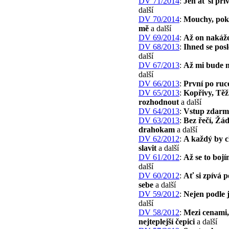
DV 71/2014
:
Jen ať si při
další
DV 70/2014
:
Mouchy, poka
mě
a další
DV 69/2014
:
Až on nakáž
DV 68/2013
:
Ihned se pos
další
DV 67/2013
:
Až mi bude 
další
DV 66/2013
:
První po ruc
DV 65/2013
:
Kopřivy, Tě
rozhodnout
a další
DV 64/2013
:
Vstup zdarm
DV 63/2013
:
Bez řečí, Žá
drahokam
a další
DV 62/2012
:
A každý by c
slavit
a další
DV 61/2012
:
Až se to bojí
další
DV 60/2012
:
Ať si zpívá 
sebe
a další
DV 59/2012
:
Nejen podle
další
DV 58/2012
:
Mezi cenami,
nejteplejší čepici
a další