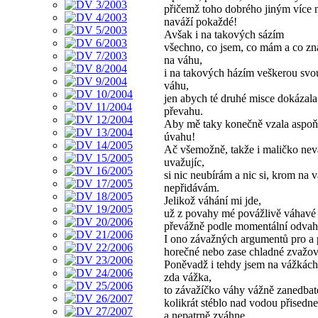
přičemž toho dobrého jiným více
naváží pokaždé!
Avšak i na takových sázím
všechno, co jsem, co mám a co z
na váhu,
i na takových házím veškerou svo
váhu,
jen abych té druhé misce dokázala
převahu.
Aby mě taky konečně vzala aspoň
úvahu!
Ač všemožně, takže i maličko nev
uvažujíc,
si nic neubírám a nic si, krom na v
nepřidávám.
Jelikož váhání mi jde,
už z povahy mé povážlivě váhavé
převážně podle momentální odvah
I ono závažných argumentů pro a 
horečné nebo zase chladné zvažov
Poněvadž i tehdy jsem na vážkách
zda vážka,
to závažíčko váhy vážně zanedbat
kolikrát stéblo nad vodou přisedne
a nepatrně zváhne