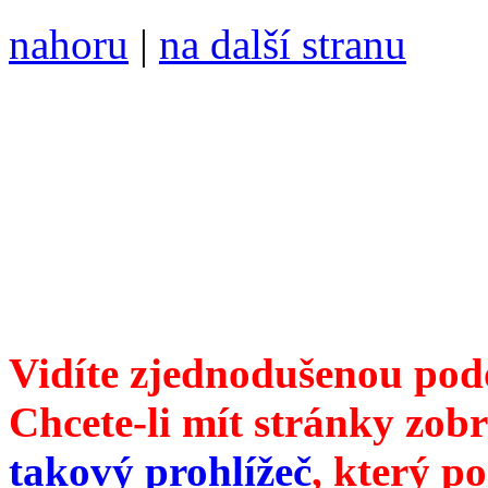
nahoru
|
na další stranu
Divoké víno 100/2019 vyšl
ISSN 1214-6099 /// samozv
104 00 Praha 10, Hájek 88,
redakce@divokevino.cz
//
///
příští číslo Divokého v
Vidíte zjednodušenou pod
Chcete-li mít stránky zobr
takový prohlížeč
, který p