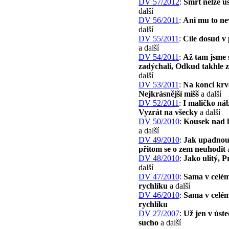
DV 57/2012
:
Smrt nelze u
další
DV 56/2011
:
Ani mu to ne
další
DV 55/2011
:
Cíle dosud v 
a další
DV 54/2011
:
Až tam jsme 
zadýchali, Odkud takhle z
další
DV 53/2011
:
Na konci krv
Nejkrásnější mišš
a další
DV 52/2011
:
I maličko ná
Vyzrát na všecky
a další
DV 50/2010
:
Kousek nad 
a další
DV 49/2010
:
Jak upadnou
přitom se o zem neuhodit
a
DV 48/2010
:
Jako ulitý, 
další
DV 47/2010
:
Sama v celé
rychlíku
a další
DV 46/2010
:
Sama v celé
rychlíku
DV 27/2007
:
Už jen v ús
sucho
a další