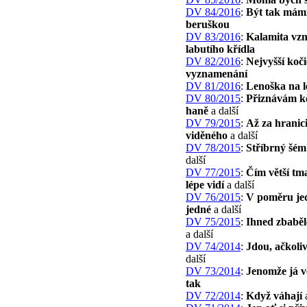
DV 84/2016
:
Být tak mám
beruškou
DV 83/2016
:
Kalamita vzn
labutího křídla
DV 82/2016
:
Nejvyšší koči
vyznamenání
DV 81/2016
:
Lenoška na l
DV 80/2015
:
Přiznávám k
haně
a další
DV 79/2015
:
Až za hranic
viděného
a další
DV 78/2015
:
Stříbrný šém
další
DV 77/2015
:
Čím větší tma
lépe vidí
a další
DV 76/2015
:
V poměru je
jedné
a další
DV 75/2015
:
Ihned zbaběl
a další
DV 74/2014
:
Jdou, ačkoliv
další
DV 73/2014
:
Jenomže já v
tak
DV 72/2014
:
Když váhají
a