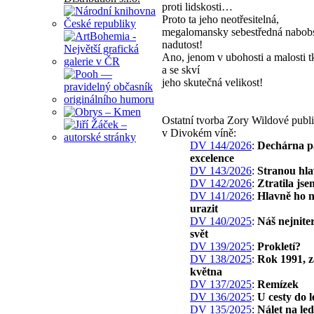
proti lidskosti…
Proto ta jeho neotřesitelná,
megalomansky sebestředná nabob
nadutost!
Ano, jenom v ubohosti a malosti t
a se skví
jeho skutečná velikost!
Ostatní tvorba Zory Wildové publ
v Divokém víně:
DV 144/2026
:
Dechárna p
excelence
DV 143/2026
:
Stranou hlav
DV 142/2026
:
Ztratila js
DV 141/2026
:
Hlavně ho 
urazit
DV 140/2025
:
Náš nejniter
svět
DV 139/2025
:
Prokletí?
DV 138/2025
:
Rok 1991, 
května
DV 137/2025
:
Remízek
DV 136/2025
:
U cesty do l
DV 135/2025
:
Nálet na led