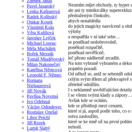
Zdeněk Janas
Neumím míjet obchody, ty hyper 
Pavel Jasanský
ale ani ty minikrcálky superexkluz
Lenka Kašparová
předraženým čímkoliv,
Radek Kolínský
abych nenahlédla
Otakar Kosek
do jejich magicky nasvícené a obd
Vlastimil Kula
výlohy
Věra Kulišová
a nespatřila v ní také sebe…
Jaroslav Lejček
se poněkud nedobrovolně,
Michael Lorenc
poněkud rozpačitě,
Méla Machálek
poněkud nevěřícně,
Bořek Mezník
leč přesto nádherně zrcadlit.
Tomáš Mladějovský
Na tom vybraně vybraném a dekor
Milan Nakonečný
pojatém pozadí.
Kateřina Němcová
Od něhož se, aniž se sebemíň odr
Leopold F. Němec
celým svým tělem až překvapivě s
Romana
zřetelně odrážím.
Niebauerová
I s neklamně usvědčujícími detaily
Jiří Novák
I se všemi svými klady a zápory
Pavlína Novotná
Avšak kde se ocitám,
Ivo Odehnal
kde se přistihuji mezi cenami,
Václav Odradovec
které si já, aspoň podle toho, co o
Rostislav Opršal
sotva zasloužím,
Libor Peichl
které se ke mně už na první pohle
Jiří Rezek
nehodí.
Lumír Slabý