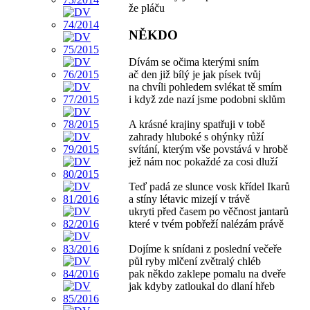
že pláču
NĚKDO
Dívám se očima kterými sním
ač den již bílý je jak písek tvůj
na chvíli pohledem svlékat tě smím
i když zde nazí jsme podobni sklům
A krásné krajiny spatřuji v tobě
zahrady hluboké s ohýnky růží
svítání, kterým vše povstává v hrobě
jež nám noc pokaždé za cosi dluží
Teď padá ze slunce vosk křídel Ikarů
a stíny létavic mizejí v trávě
ukryti před časem po věčnost jantarů
které v tvém pobřeží nalézám právě
Dojíme k snídani z poslední večeře
půl ryby mlčení zvětralý chléb
pak někdo zaklepe pomalu na dveře
jak kdyby zatloukal do dlaní hřeb