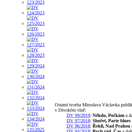
Ostatní tvorba Miroslava Václavka publi
v Divokém víně:
DV 99/2019
:
Někdo, Počkám
a da
DV 97/2018
:
Shořet, Parte blues
DV 96/2018
:
Řekli, Nad Prahou
DV 94/2018
:
Bych rád, Čas
a dal