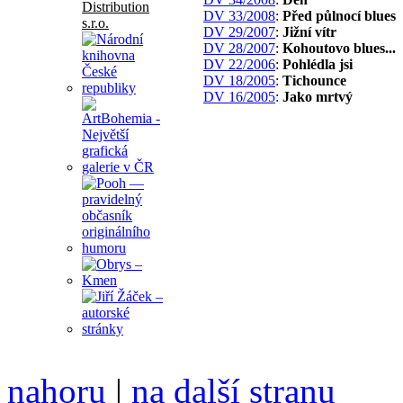
DV 33/2008
:
Před půlnocí blues
DV 29/2007
:
Jižní vítr
DV 28/2007
:
Kohoutovo blues...
DV 22/2006
:
Pohlédla jsi
DV 18/2005
:
Tichounce
DV 16/2005
:
Jako mrtvý
nahoru
|
na další stranu