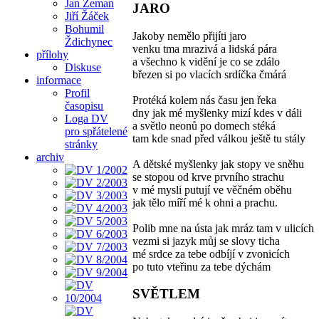
Jan Zeman
JARO
Jiří Žáček
Bohumil
Jakoby nemělo přijíti jaro
Ždichynec
venku tma mrazivá a lidská pára
přílohy
a všechno k vidění je co se zdálo
Diskuse
březen si po vlacích srdíčka čmárá
informace
Profil
Protéká kolem nás času jen řeka
časopisu
dny jak mé myšlenky mizí kdes v dáli
Loga DV
a světlo neonů po domech stéká
pro spřátelené
tam kde snad před válkou ještě tu stály
stránky
archiv
A dětské myšlenky jak stopy ve sněhu
se stopou od krve prvního strachu
v mé mysli putují ve věčném oběhu
jak tělo míří mé k ohni a prachu.
Polib mne na ústa jak mráz tam v ulicích
vezmi si jazyk můj se slovy ticha
mé srdce za tebe odbíjí v zvonicích
po tuto vteřinu za tebe dýchám
SVĚTLEM