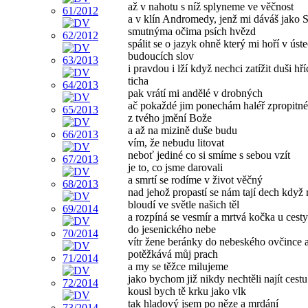
až v nahotu s níž splyneme ve věčnost
a v klín Andromedy, jenž mi dáváš jako Si
smutnýma očima psích hvězd
spálit se o jazyk ohně který mi hoří v úst
budoucích slov
i pravdou i lží když nechci zatížit duši h
ticha
pak vrátí mi andělé v drobných
ač pokaždé jim ponechám haléř zpropitn
z tvého jmění Bože
a až na mizině duše budu
vím, že nebudu litovat
neboť jediné co si smíme s sebou vzít
je to, co jsme darovali
a smrtí se rodíme v život věčný
nad jehož propastí se nám tají dech když 
bloudí ve světle našich těl
a rozpíná se vesmír a mrtvá kočka u cesty
do jesenického nebe
vítr žene beránky do nebeského ovčince a
potěžkává můj prach
a my se těžce milujeme
jako bychom již nikdy nechtěli najít cestu
kousl bych tě krku jako vlk
tak hladový jsem po něze a mrdání