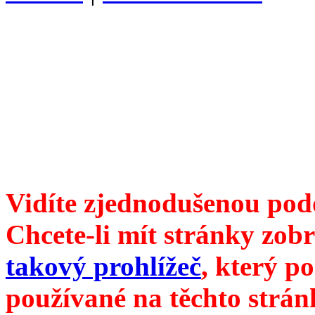
Divoké víno 95/2018 vyšlo
6099 /// samozvaný šéfreda
104 00 Praha 10, Hájek 88,
redakce@divokevino.cz
//
///
příští číslo Divokého v
Vidíte zjednodušenou pod
Chcete-li mít stránky zobr
takový prohlížeč
, který p
používané na těchto strán