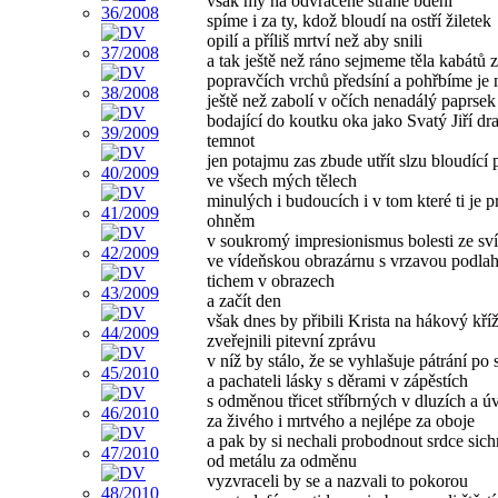
však my na odvrácené straně bdění
spíme i za ty, kdož bloudí na ostří žiletek
opilí a příliš mrtví než aby snili
a tak ještě než ráno sejmeme těla kabátů z
popravčích vrchů předsíní a pohřbíme je 
ještě než zabolí v očích nenadálý paprsek
bodající do koutku oka jako Svatý Jiří dr
temnot
jen potajmu zas zbude utřít slzu bloudící
ve všech mých tělech
minulých i budoucích i v tom které ti je p
ohněm
v soukromý impresionismus bolesti ze sví
ve vídeňskou obrazárnu s vrzavou podla
tichem v obrazech
a začít den
však dnes by přibili Krista na hákový kříž
zveřejnili pitevní zprávu
v níž by stálo, že se vyhlašuje pátrání po 
a pachateli lásky s děrami v zápěstích
s odměnou třicet stříbrných v dluzích a ú
za živého i mrtvého a nejlépe za oboje
a pak by si nechali probodnout srdce sic
od metálu za odměnu
vyzvraceli by se a nazvali to pokorou