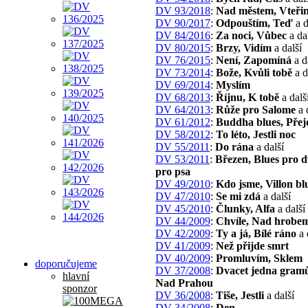
DV 93/2018
:
Nad městem, Vteři
DV 90/2017
:
Odpouštím, Teď
a d
DV 84/2016
:
Za noci, Vůbec
a da
DV 80/2015
:
Brzy, Vidím
a další
DV 76/2015
:
Není, Zapomíná
a d
DV 73/2014
:
Bože, Kvůli tobě
a d
DV 69/2014
:
Myslím
DV 68/2013
:
Říjnu, K tobě
a dalš
DV 64/2013
:
Růže pro Salome
a 
DV 61/2012
:
Buddha blues, Pře
DV 58/2012
:
To léto, Jestli noc
DV 55/2011
:
Do rána
a další
DV 53/2011
:
Březen, Blues pro d
pro psa
DV 49/2010
:
Kdo jsme, Villon bl
DV 47/2010
:
Se mi zdá
a další
DV 45/2010
:
Člunky, Alfa
a další
DV 44/2009
:
Chvíle, Nad hrobe
DV 42/2009
:
Ty a já, Bílé ráno
a 
DV 41/2009
:
Než přijde smrt
DV 40/2009
:
Promluvím, Sklem
doporučujeme
DV 37/2008
:
Dvacet jedna gramů
hlavní
Nad Prahou
sponzor
DV 36/2008
:
Tiše, Jestli
a další
DV 34/2008
:
Den