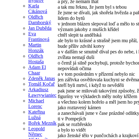
Bystrov
a prý, že nemám lhát
Karla
a tak mu řeknu, že jsem byl s tebou
Cikánová
že jsme se dívali, jak shořela hvězda a pa
Oldřich
lidem do bytů
Damborský
v jednom blázen slepoval loď a mělo to s
Jan Duběda
význam jakoby z muších křídel
Eva
chtěl slepit ta andělská
Frantinová
ale bylo to krásné a strašně jsem mu přál,
Martin
bude příliv zdvihl kotvy
Honzák
a v dalším se smutně díval pes do nebe, i
Oldřich
zvířata nemají duši
Hostaša
o čemž já silně pochybuji, protože bychom
Adam El
nepovídali očima
Chaar
a v tom posledním v přízemí nebylo nic
Zdeněk Janas
jen zářivka osvětlovala kuchyni se dvěma
Tomáš Kočař
kteří byli mrtví, i když to nevěděli
Arkadiusz
pak jsme se milovali takovými způsoby, ž
Ławrywianiec
figuríny ve výkladech měly nohy křížem
Michael
a všechno kolem hořelo a měl jsem ho pr
Lorenc
jako roztavený kámen
Kateřina
a zanechávali jsme v čase prázdné odlitky
Lužná
ti v Pompejích
Bořek Mezník
pak se rozbřesklo
Leopold
a bylo to vidět
Němec
jako ženské tělo v punčochách a krajkoví