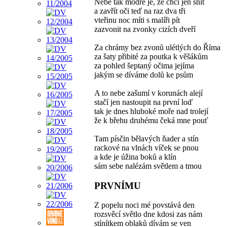
Nebe tak modré je, že chci jen snít
a zavřít oči teď na raz dva tři
vteřinu noc míti s malíři pít
zazvonit na zvonky cizích dveří
Za chrámy bez zvonů ulétlých do Říma
za šaty přibité za poutka k věšákům
za pohled šeptaný očima jejíma
jakým se díváme dolů ke psům
A to nebe zašumí v korunách alejí
stačí jen nastoupit na první loď
tak je dnes hluboké moře nad trolejí
že k břehu druhému čeká mne pouť
Tam písčin bělavých ňader a stín
rackové na vlnách víček se pnou
a kde je úžina boků a klín
sám sebe nalézám světlem a tmou
PRVNÍMU
Z popelu noci mé povstává den
rozsvěcí světlo dne kdosi zas nám
stínítkem oblaků dívám se ven