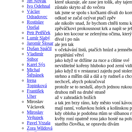
Jiří Novák
které ukazuje, ale zase jen tolik, aby taje
Ivo Odehnal
zůstalo skryto až do večera
Václav
tak jsme se spolu s kočkami dívali do ko
Odradovec
odkud se začal ozývat ptačí zpěv
Rostislav
ale nikoliv snad, že bychom chtěli tomu
Opršal
zpěváčkovi prokousnout krk a napít se je
Petr Petříček
jako ten kocour se zelenýma očima, který
Lumír Slabý
díval i po nás
Jaromír Šlosar
ale jen tak
Dušan Spáčil
v očekávání listů, ptačích hnízd a jemnéh
Vladimír
proplétání větví
Stibor
jako když se držíme za ruce a cítíme své
Karel Sýs
neviditelné kořeny hluboko pod zemí vid
Michal
jako když ti v restauraci zajedu pod stol
Štěpánek
stehno a mířím dál a dál a ty rudneš a chc
Irena
nechceš, abych pokračoval
Topinková
protože se to nesluší, abych jednou rukou 
František
druhou měl na druhé straně
Uher
až v zahradách božích
Miroslav
a tak jen brzy ráno, kdy město voní kávou
Václavek
mají ranní, voňavkou holek a kolínskou 
Miroslav
kdy obloha je podobna rtům se slíbanou r
Vejlupek
květy roní opatrně rosu jako hosté na po
Pavel Vrzala
starého člověka, se opravdu dívám
Zora Wildová