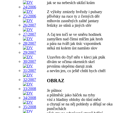
jak se na nebesích uklízí krám
Z výlohy zmizely hvězdy i pulsary
přívěsky na ruce ty z černých děr
mlhovin zasněných zalité jantary
řetízky ze stínů a jiných sfér
A čaj ten točí se ve směru hodinek
zamyšlen nad čímsi mlčím jak hrob
a pára na tváři jak tisíc vzpomínek
stéká mi kolem úst namísto slov
Uzavřen do čtyř stěn v kleci jak pták
dívám se očima okenních skel
prvnímu slepému daruji zrak
a nevím jen, co ještě chtíti bych chtěl
OBRAZ
Je půlnoc
a půlměsíc jako háček na ryby
visí z hladiny oblohy do tůní měst
a chytají se na něj pohledy a dělají se oka
punčochách