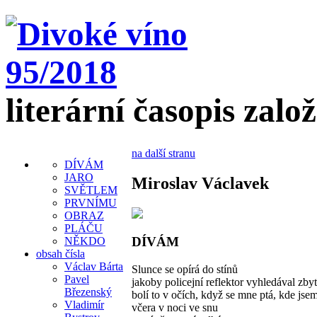
literární časopis zalo
na další stranu
DÍVÁM
JARO
Miroslav Václavek
SVĚTLEM
PRVNÍMU
OBRAZ
PLÁČU
DÍVÁM
NĚKDO
obsah čísla
Václav Bárta
Slunce se opírá do stínů
Pavel
jakoby policejní reflektor vyhledával zby
Březenský
bolí to v očích, když se mne ptá, kde jse
Vladimír
včera v noci ve snu