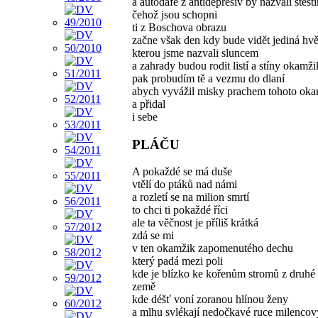
a autodafé z antidepresiv by nazvali štěst
čehož jsou schopni
ti z Boschova obrazu
začne však den kdy bude vidět jediná hv
kterou jsme nazvali sluncem
a zahrady budou rodit listí a stíny okamž
pak probudím tě a vezmu do dlaní
abych vyvážil misky prachem tohoto ok
a přidal
i sebe
PLÁČU
A pokaždé se má duše
vtělí do ptáků nad námi
a rozletí se na milion smrtí
to chci ti pokaždé říci
ale ta věčnost je příliš krátká
zdá se mi
v ten okamžik zapomenutého dechu
který padá mezi poli
kde je blízko ke kořenům stromů z druhé 
země
kde déšť voní zoranou hlínou ženy
a mlhu svlékají nedočkavé ruce milencovy