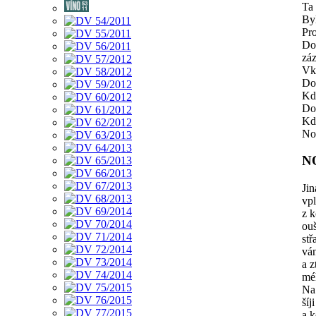
Ta 
By
Pr
Do
zá
Vk
Do
Kd
Do
Kdy
No
N
Jin
vp
z 
ou
stř
vá
a 
mé
Na 
šíji
a k