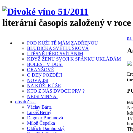
literární časopis založený v roce
na 
POD KŮŽI TĚ MÁM ZADŘENOU
BLUDIČKA SVĚTLUŠKOVÁ
A
I TĚSNĚ PŘED SVÍTÁNÍM
KDYŽ ŽENU SVOJI K SPÁNKU UKLÁDÁM
BOLEST V DUŠI
ORANŽOVÉ
Er
O DEN POZDĚJI
(n
NOVÁ JSI
NA KŮŽI KŮŽE
P
KTO Z NÁS DVOCH PRV ?
NEJSI VINNA.
obsah čísla
tes
Václav Bárta
Ne
Lukáš Berný
kde
Dagmar Burianová
Tv
Miloň Čepelka
hor
Oldřich Damborský
Tř