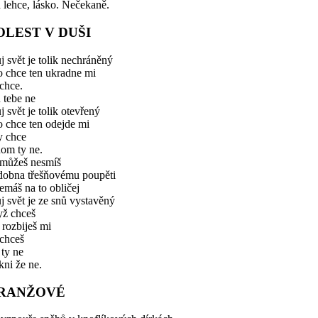
 lehce, lásko. Nečekaně.
OLEST V DUŠI
 svět je tolik nechráněný
o chce ten ukradne mi
chce.
 tebe ne
 svět je tolik otevřený
 chce ten odejde mi
y chce
om ty ne.
můžeš nesmíš
dobna třešňovému poupěti
emáš na to obličej
 svět je ze snů vystavěný
yž chceš
 rozbiješ mi
 chceš
 ty ne
ni že ne.
RANŽOVÉ