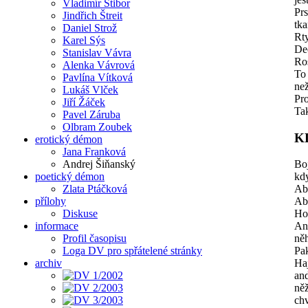
Vladimír Stibor
Prs
Jindřich Štreit
tka
Daniel Strož
Rty
Karel Sýs
De
Stanislav Vávra
Ro
Alenka Vávrová
To 
Pavlína Vítková
ne
Lukáš Vlček
Pro
Jiří Žáček
Tak
Pavel Záruba
Olbram Zoubek
K
erotický démon
Jana Franková
Andrej Šiňanský
Boj
poetický démon
kdy
Zlata Ptáčková
Aby
přílohy
Aby
Diskuse
Ho
informace
Ani
Profil časopisu
něh
Loga DV pro spřátelené stránky
Pak
archiv
Haj
and
něž
chv