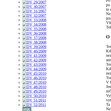
Po
po 
tu 
Ne
je
Vít
Te
O
Te
Kdy
nez
ani
Te
Kdy
ne
Tou
V h
Je
ur
Vy
vy
Ta 
Ne