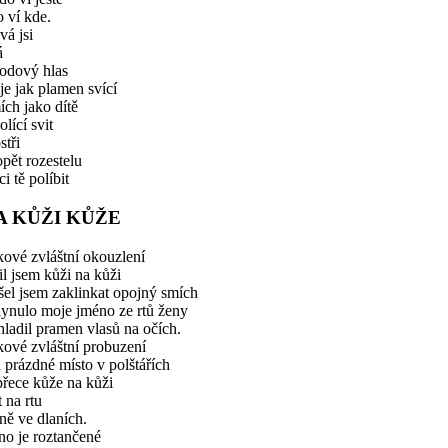
 ví kde.
á jsi
á
hodový hlas
je jak plamen svící
ch jako dítě
olící svit
stři
opět rozestelu
i tě políbit
A KŮŽI KŮŽE
ové zvláštní okouzlení
il jsem kůži na kůži
šel jsem zaklinkat opojný smích
lynulo moje jméno ze rtů ženy
ladil pramen vlasů na očích.
ové zvláštní probuzení
 prázdné místo v polštářích
řece kůže na kůži
 na rtu
ně ve dlaních.
no je roztančené