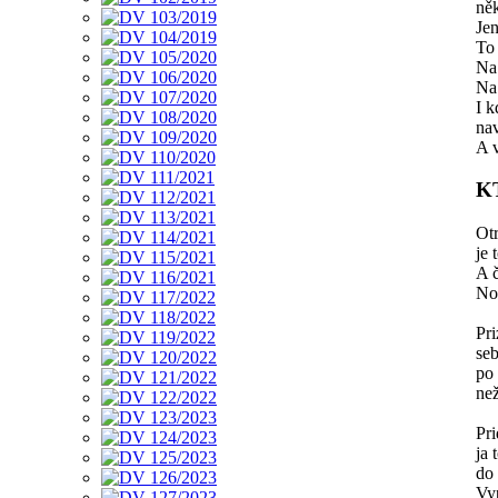
ně
Jen
To 
Na
Na 
I k
na
A v
K
Ot
je 
A 
No
Pr
seb
po
ne
Pr
ja
do 
Vyp