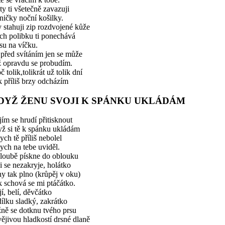
ty ti všetečně zavazuji
ničky noční košilky.
 stahuji zip rozdvojené kůže
ch polibku ti ponechává
su na víčku.
před svítáním jen se může
ž opravdu se probudím.
č tolik,tolikrát už tolik dní
 příliš brzy odcházím
DYŽ ŽENU SVOJI K SPÁNKU UKLÁDÁM
ím se hrudí přitisknout
ž si tě k spánku ukládám
ch tě příliš nebolel
ch na tebe uviděl.
loubě pískne do oblouku
 se nezakryje, holátko
y tak plno (krůpěj v oku)
 schová se mi ptáčátko.
í, belí, děvčátko
ílku sladký, zakrátko
ně se dotknu tvého prsu
ějivou hladkostí drsné dlaně