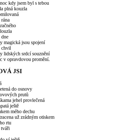
noc kdy jsem byl s tebou
la plná kouzla
omilovaná
 rána
zračného
louzla
 dne
y magická jsou spojení
 chvil
 lidských srdcí souznění
c v opravdovou promění.
OVÁ JSI
á
letená do osnovy
kovových prutů
škama jehel provlečená
apatá ještě
nkem mého dechu
ztracena už zrádným otiskem
ho rtu
tváři
do ví ještě