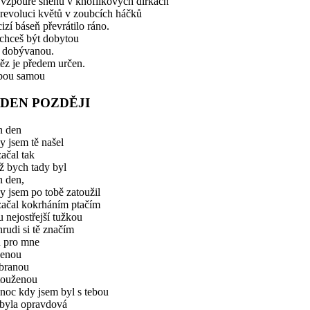
 vzpouře sněhů v knoflíkových dírkách
revoluci květů v zoubcích háčků
cizí báseň převrátilo ráno.
chceš být dobytou
n dobývanou.
ěz je předem určen.
bou samou
 DEN POZDĚJI
n den
 jsem tě našel
ačal tak
ž bych tady byl
n den,
 jsem po tobě zatoužil
začal kokrháním ptačím
 nejostřejší tužkou
rudi si tě značím
n pro mne
čenou
branou
touženou
noc kdy jsem byl s tebou
byla opravdová