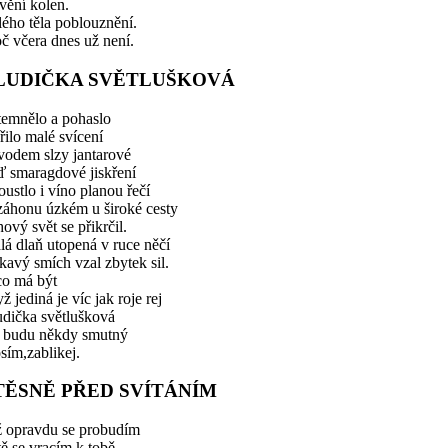
vění kolen.
ého těla poblouznění.
č včera dnes už není.
LUDIČKA SVĚTLUŠKOVÁ
temnělo a pohaslo
řilo malé svícení
vodem slzy jantarové
ď smaragdové jiskření
ustlo i víno planou řečí
záhonu úzkém u široké cesty
ový svět se přikrčil.
á dlaň utopená v ruce něčí
kavý smích vzal zbytek sil.
co má být
ž jediná je víc jak roje rej
udička světlušková
 budu někdy smutný
sím,zablikej.
 TĚSNĚ PŘED SVÍTÁNÍM
ž opravdu se probudím
tě se vracím k tobě.