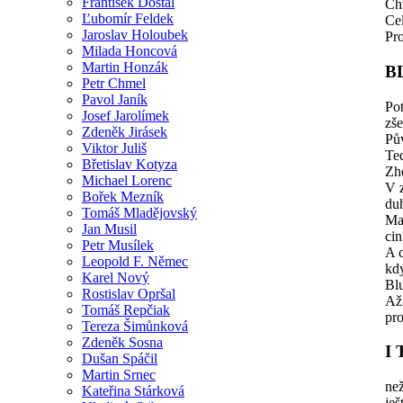
František Dostál
Ch
Ľubomír Feldek
Cel
Jaroslav Holoubek
Pro
Milada Honcová
Martin Honzák
B
Petr Chmel
Pavol Janík
Po
Josef Jarolímek
zše
Zdeněk Jirásek
Pů
Viktor Juliš
Te
Břetislav Kotyza
Zho
Michael Lorenc
V 
Bořek Mezník
duh
Tomáš Mladějovský
Mal
Jan Musil
cin
Petr Musílek
A 
Leopold F. Němec
kdy
Karel Nový
Bl
Rostislav Opršal
Až
Tomáš Repčiak
pro
Tereza Šimůnková
Zdeněk Sosna
I
Dušan Spáčil
Martin Srnec
ne
Kateřina Stárková
ješ