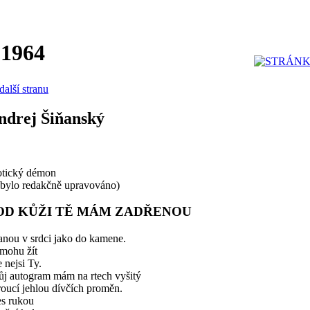
 1964
další stranu
ndrej Šiňanský
otický démon
ebylo redakčně upravováno)
OD KŮŽI TĚ MÁM ZADŘENOU
anou v srdci jako do kamene.
mohu žít
 nejsi Ty.
ůj autogram mám na rtech vyšitý
oucí jehlou dívčích proměn.
es rukou