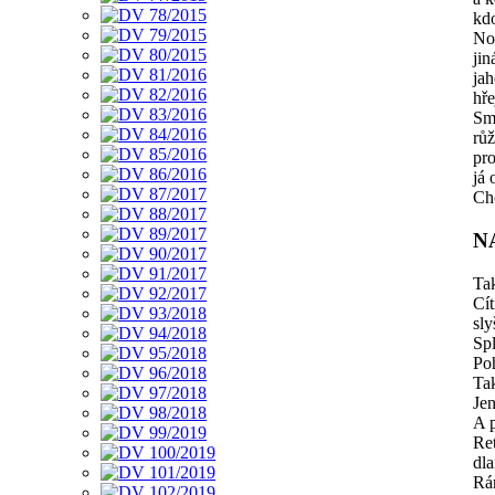
kdo
Nov
jin
ja
hře
Smí
růž
pro
já 
Chc
N
Tak
Cít
sly
Sp
Poh
Tak
Jen
A p
Ret
dla
Rá