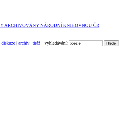
diskuze
|
archiv
|
tiráž
| vyhledávání: