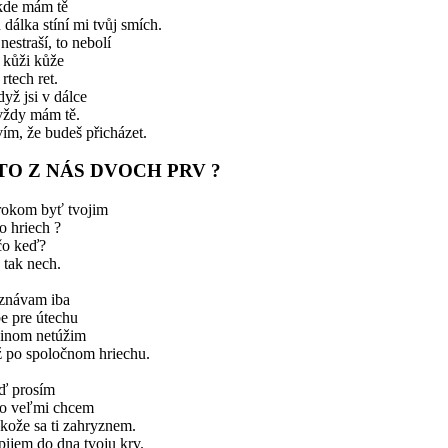
kde mám tě
 dálka stíní mi tvůj smích.
nestraší, to nebolí
 kůži kůže
rtech ret.
dyž jsi v dálce
vždy mám tě.
ím, že budeš přicházet.
TO Z NÁS DVOCH PRV ?
rokom byť tvojim
to hriech ?
čo keď?
 tak nech.
iznávam iba
e pre útechu
 inom netúžim
ž po spoločnom hriechu.
iď prosím
 to veľmi chcem
kože sa ti zahryznem.
ijem do dna tvoju krv.