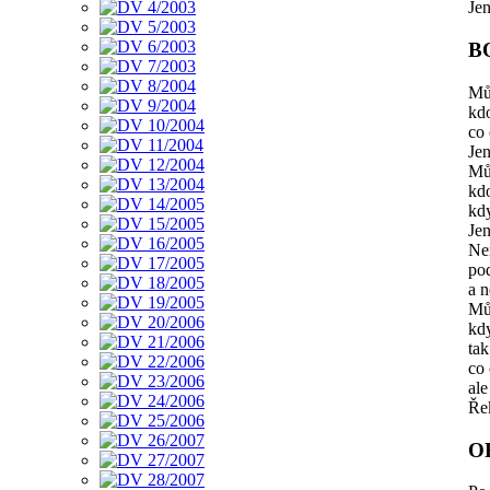
Jen
B
Můj
kd
co 
Jen
Můj
kdo
kd
Jen
Ne
po
a n
Můj
kd
tak
co
ale
Řek
O