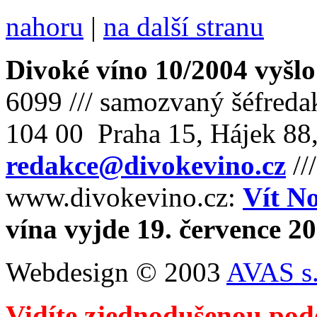
nahoru
|
na další stranu
Divoké víno 10/2004 vyšlo
6099 /// samozvaný šéfreda
104 00 Praha 15, Hájek 88,
redakce@divokevino.cz
//
www.divokevino.cz:
Vít N
vína vyjde 19. července 2
Webdesign © 2003
AVAS s.
Vidíte zjednodušenou pod