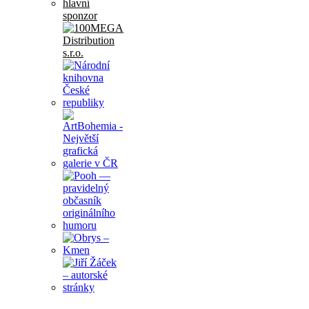
hlavní
sponzor