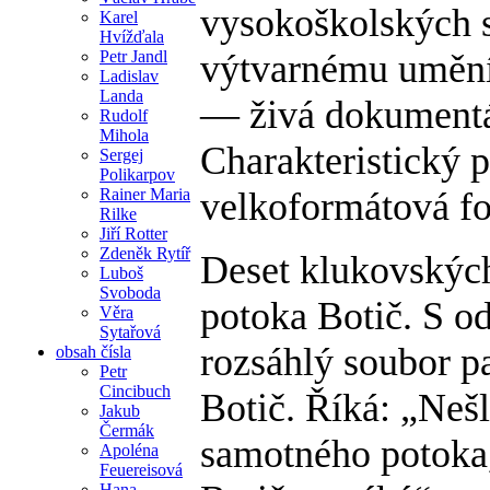
vysokoškolských st
Karel
Hvížďala
výtvarnému umění. 
Petr Jandl
Ladislav
Landa
— živá dokumentá
Rudolf
Mihola
Charakteristický p
Sergej
Polikarpov
velkoformátová fo
Rainer Maria
Rilke
Jiří Rotter
Zdeněk Rytíř
Deset klukovských
Luboš
Svoboda
potoka Botič. S o
Věra
Sytařová
rozsáhlý soubor p
obsah čísla
Petr
Cincibuch
Botič. Říká: „Neš
Jakub
Čermák
samotného potoka,
Apoléna
Feuereisová
Hana