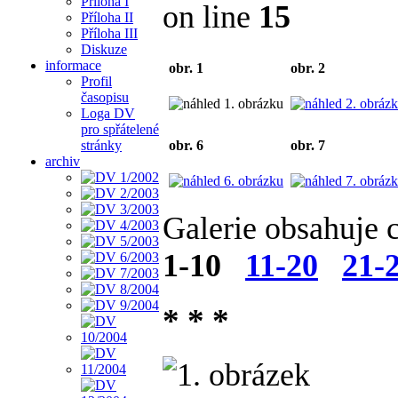
Příloha I
on line
15
Příloha II
Příloha III
Diskuze
informace
obr. 1
obr. 2
Profil
časopisu
Loga DV
pro spřátelené
stránky
obr. 6
obr. 7
archiv
Galerie obsahuje 
1-10
11-20
21-
* * *