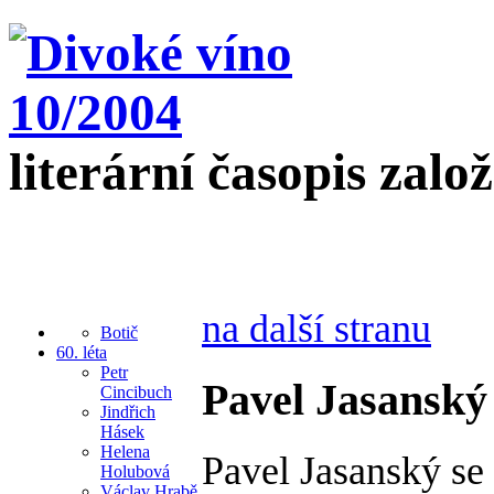
literární časopis zalo
na další stranu
Botič
60. léta
Petr
Pavel Jasanský
Cincibuch
Jindřich
Hásek
Helena
Pavel Jasanský se
Holubová
Václav Hrabě