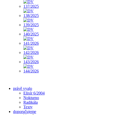
právě vyąlo
Elixír 6/2004
Nokturno
Radikála
Texty
doporučujeme