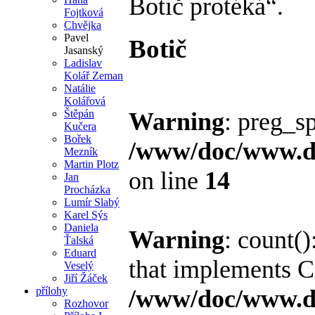
Botič protéká“.
Fojtková
Chvějka
Pavel
Botič
Jasanský
Ladislav
Kolář Zeman
Natálie
Kolářová
Štěpán
Warning
: preg_sp
Kučera
Bořek
/www/doc/www.di
Mezník
Martin Plotz
on line
14
Jan
Procházka
Lumír Slabý
Karel Sýs
Daniela
Warning
: count()
Ťalská
Eduard
that implements C
Veselý
Jiří Žáček
přílohy
/www/doc/www.di
Rozhovor