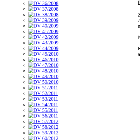
Z
A
n
N
K
a