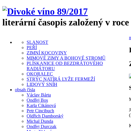
literární časopis založený v roce
n
SLANOST
PEŘÍ
ZIMNÍ KOCOVINY
MIMOVÉ ZIMY A BOHOVÉ STROMŮ
PLÍSKANICE OD BEZDRÁTOVÉHO
RADIÁTORU
OKORALEC
STRÝC NATÍRÁ LYŽE FERMEŽÍ
LIDOVÝ SNÍH
obsah čísla
Václav Bárta
M
Ondřej Bos
Karla Cikánová
J
Petr Cincibuch
(
Oldřich Damborský
Michal Dunda
K
Ondřej Durczak