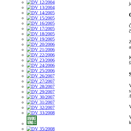
j
Č
Z
a
K
š
s
/
V
k