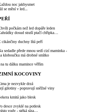
Každou noc jakbysmet
ůl se mění v led...
PEŘÍ
hvíli počkám než led dopáře leden
ahrádky dosud straší ptačí chřipka…
 cikánčiny duchny lítá peří
a sedadle přede mnou sedí cizí maminka -
a kloboučku má drobné smítko
 na tu dálku mamince věřím
ZIMNÍ KOCOVINY
ima je nezvykle drzá
ejí gilotiny - popravují sněžné viny
ekera kmitá jako blesk
o desce zvyklé na potlesk
ísto vody - stéká slza…