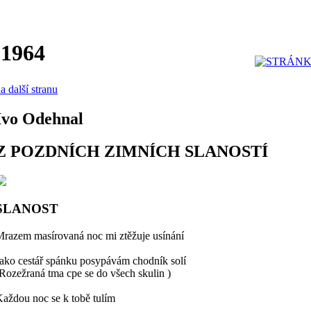
 1964
a další stranu
Ivo Odehnal
Z POZDNÍCH ZIMNÍCH SLANOSTÍ
SLANOST
razem masírovaná noc mi ztěžuje usínání
ako cestář spánku posypávám chodník solí
Rozežraná tma cpe se do všech skulin )
aždou noc se k tobě tulím