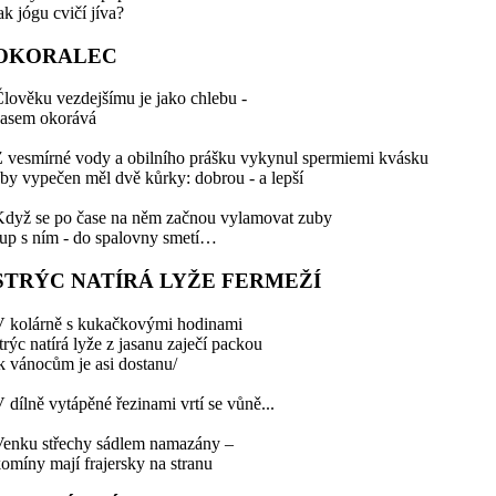
ak jógu cvičí jíva?
OKORALEC
lověku vezdejšímu je jako chlebu -
časem okorává
 vesmírné vody a obilního prášku vykynul spermiemi kvásku
by vypečen měl dvě kůrky: dobrou - a lepší
dyž se po čase na něm začnou vylamovat zuby
up s ním - do spalovny smetí…
STRÝC NATÍRÁ LYŽE FERMEŽÍ
V kolárně s kukačkovými hodinami
trýc natírá lyže z jasanu zaječí packou
k vánocům je asi dostanu/
 dílně vytápěné řezinami vrtí se vůně...
Venku střechy sádlem namazány –
omíny mají frajersky na stranu