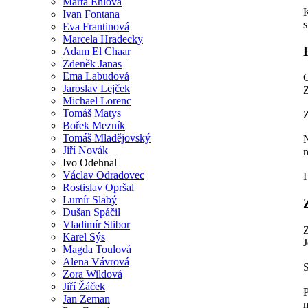
Marta Ehlová
Ivan Fontana
s
Eva Frantinová
Marcela Hradecky
Adam El Chaar
Zdeněk Janas
Ema Labudová
C
Jaroslav Lejček
Z
Michael Lorenc
Tomáš Matys
Z
Bořek Mezník
Tomáš Mladějovský
N
Jiří Novák
n
Ivo Odehnal
Václav Odradovec
I
Rostislav Opršal
Lumír Slabý
Dušan Spáčil
Vladimír Stibor
Z
Karel Sýs
J
Magda Toulová
Alena Vávrová
S
Zora Wildová
Jiří Žáček
P
Jan Zeman
m