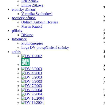
Petr Zemek
Emilie Zítková
erotický démon
Veronika Svobodová
poetický démon
r
Oldřich Antonín Hostaša
Martin Krátký
P
přílohy
Z
Diskuse
a
informace
Profil časopisu
Loga DV pro spřátelené stránky
archiv
S
M
N
N
s
N