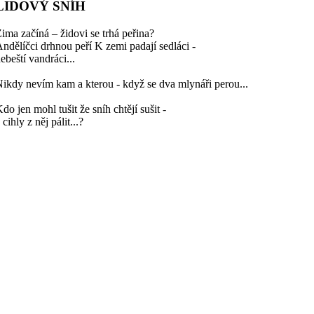
LIDOVÝ SNÍH
ima začíná – židovi se trhá peřina?
ndělíčci drhnou peří K zemi padají sedláci -
ebeští vandráci...
ikdy nevím kam a kterou - když se dva mlynáři perou...
do jen mohl tušit že sníh chtějí sušit -
 cihly z něj pálit...?