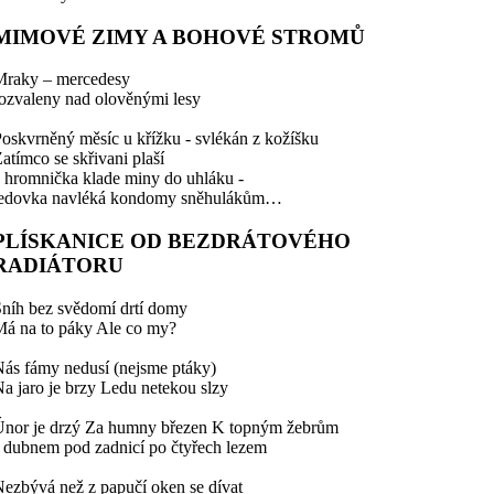
MIMOVÉ ZIMY A BOHOVÉ STROMŮ
Mraky – mercedesy
ozvaleny nad olověnými lesy
oskvrněný měsíc u křížku - svlékán z kožíšku
atímco se skřivani plaší
 hromnička klade miny do uhláku -
ledovka navléká kondomy sněhulákům…
PLÍSKANICE OD BEZDRÁTOVÉHO
RADIÁTORU
níh bez svědomí drtí domy
á na to páky Ale co my?
ás fámy nedusí (nejsme ptáky)
a jaro je brzy Ledu netekou slzy
Únor je drzý Za humny březen K topným žebrům
 dubnem pod zadnicí po čtyřech lezem
ezbývá než z papučí oken se dívat