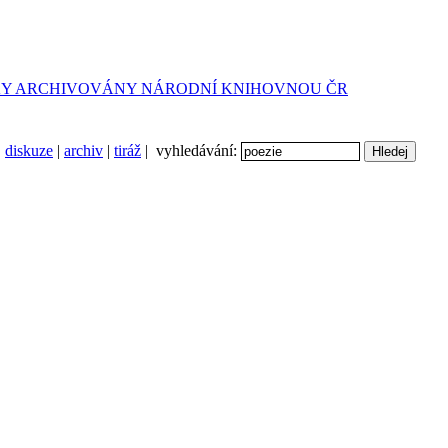
diskuze
|
archiv
|
tiráž
| vyhledávání: