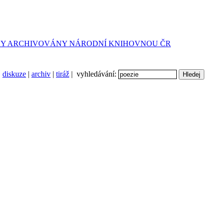
diskuze
|
archiv
|
tiráž
| vyhledávání: