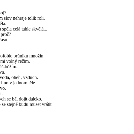
oj?
slov nehraje tolik roli.
ěla.
spěla celá tahle skvělá...
 proč?
času.
.
rofobie průniku množin,
imi volný režim.
áš-běžím.
va.
voda, oheň, vzduch.
chno v jednom těle.
ovo.
i.
ch se bál dojít daleko,
 se stejně budu muset vrátit.