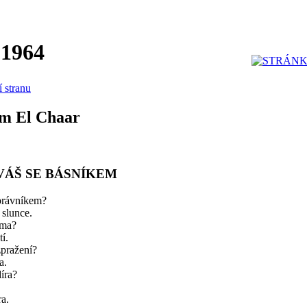
 1964
í stranu
m El Chaar
VÁŠ SE BÁSNÍKEM
právníkem?
 slunce.
tma?
í.
pražení?
a.
íra?
a.