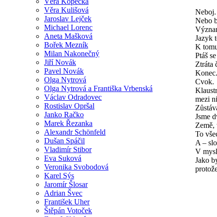
Věra Kopecká
Věra Kulišová
Neboj.
Jaroslav Lejček
Nebo b
Michael Lorenc
Význam 
Aneta Mašková
Jazyk t
Bořek Mezník
K tomu 
Milan Nakonečný
Ptáš se
Jiří Novák
Ztráta 
Pavel Novák
Konec
Olga Nytrová
Cvok.
Olga Nytrová a Františka Vrbenská
Klaust
Václav Odradovec
mezi n
Rostislav Opršal
Zůstáv
Janko Račko
Jsme d
Marek Řezanka
Země, 
Alexandr Schönfeld
To vše
Dušan Spáčil
A – sl
Vladimír Stibor
V mysl
Eva Suková
Jako by
Veronika Svobodová
protože
Karel Sýs
Jaromír Šlosar
Adrian Švec
František Uher
Štěpán Votoček