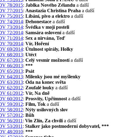
DV 78/2015
:
Jablka Nového Zélandu
a další
DV 77/2015
:
Anastazia Christina Praha
a další
DV 75/2015
:
Líbání, pivo a elektro
a další
DV 74/2014
:
Dehonestace
a další
DV 73/2014
:
Švédka v mojí posteli
DV 72/2014
:
Samsára oslovení
a další
DV 71/2014
:
Sex a nirvána, Teď
DV 70/2014
:
Vír, Hoření
DV 69/2014
:
Útulnost spirály, Holky
DV 68/2013
:
Utéct
DV 67/2013
:
Celý vesmír možností
a další
DV 66/2013
:
***
DV 65/2013
:
Psát
DV 64/2013
:
Milenky jsou mé myšlenky
DV 63/2013
:
Óda na konec světa
DV 62/2012
:
Zoufalé louky
a další
DV 61/2012
:
Vír, Na dně
DV 60/2012
:
Prosvity, Upřímnost
a další
DV 59/2012
:
Film, Tok
a další
DV 58/2012
:
Nýty usilovných slov
DV 57/2012
:
Bůh
DV 56/2011
:
Vin Zlín, Za chvíli
a další
DV 53/2011
:
Stalker jako postmoderní dobyvatel, ***
DV 48/2010
:
***