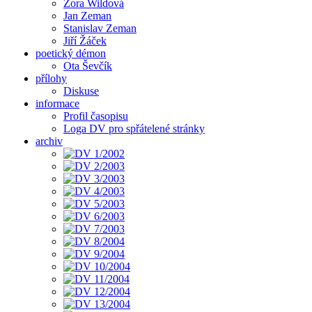
Zora Wildová
Jan Zeman
Stanislav Zeman
Jiří Žáček
poetický démon
Ota Ševčík
přílohy
Diskuse
informace
Profil časopisu
Loga DV pro spřátelené stránky
archiv