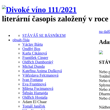
literární časopis založený v roce
na dalš
STÁVÁŠ SE BÁSNÍKEM
obsah čísla
Ada
Václav Bárta
Ondřej Bos
Karla Cikánová
František Cinger
STÁ
Oldřich Damborský
Michal Dunda
Kateřina Anima Dušková
Nebo 
Vítězslava Felcmanová
Totální
Ivan Fontana
Nebo 
Eva Frantinová
Splynut
Milena Fucimanová
Nebo z
Štěpán Hamajda
Dharm
Oldřich Hostaša
Nebo d
Adam El Chaar
Tomáš Janíček
Nádher