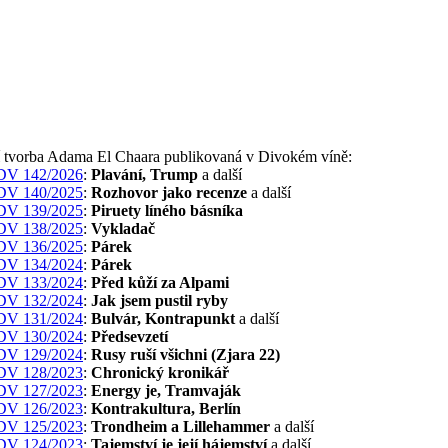
í tvorba Adama El Chaara publikovaná v Divokém víně:
DV 142/2026
:
Plavání, Trump
a další
DV 140/2025
:
Rozhovor jako recenze
a další
DV 139/2025
:
Piruety líného básníka
DV 138/2025
:
Vykladač
DV 136/2025
:
Párek
DV 134/2024
:
Párek
DV 133/2024
:
Před kůží za Alpami
DV 132/2024
:
Jak jsem pustil ryby
DV 131/2024
:
Bulvár, Kontrapunkt
a další
DV 130/2024
:
Předsevzetí
DV 129/2024
:
Rusy ruší všichni (Zjara 22)
DV 128/2023
:
Chronický kronikář
DV 127/2023
:
Energy je, Tramvaják
DV 126/2023
:
Kontrakultura, Berlín
DV 125/2023
:
Trondheim a Lillehammer
a další
DV 124/2023
:
Tajemství je její hájemství
a další