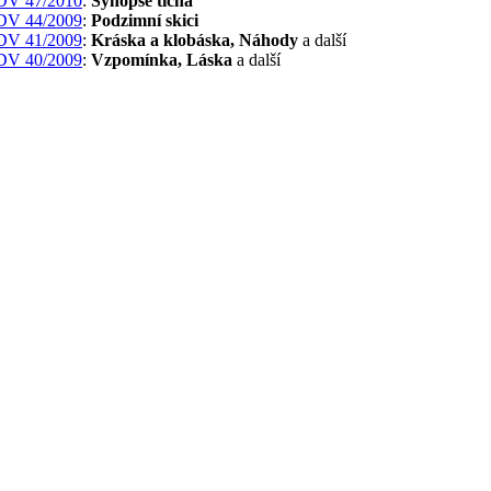
DV 47/2010
:
Synopse ticha
DV 44/2009
:
Podzimní skici
DV 41/2009
:
Kráska a klobáska, Náhody
a další
DV 40/2009
:
Vzpomínka, Láska
a další