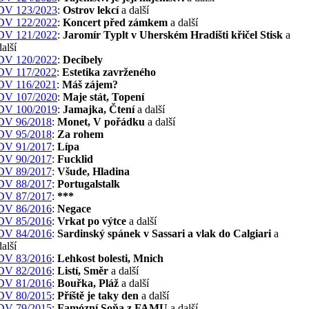
DV 123/2023
:
Ostrov lekcí
a další
DV 122/2022
:
Koncert před zámkem
a další
DV 121/2022
:
Jaromír Typlt v Uherském Hradišti křičel Stisk
a
další
DV 120/2022
:
Decibely
DV 117/2022
:
Estetika zavrženého
DV 116/2021
:
Máš zájem?
DV 107/2020
:
Maje stát, Topení
DV 100/2019
:
Jamajka, Čtení
a další
DV 96/2018
:
Monet, V pořádku
a další
DV 95/2018
:
Za rohem
DV 91/2017
:
Lípa
DV 90/2017
:
Fucklid
DV 89/2017
:
Všude, Hladina
DV 88/2017
:
Portugalstalk
DV 87/2017
:
***
DV 86/2016
:
Negace
DV 85/2016
:
Vrkat po výtce
a další
DV 84/2016
:
Sardinský spánek v Sassari a vlak do Calgiari
a
další
DV 83/2016
:
Lehkost bolesti, Mnich
DV 82/2016
:
Listí, Směr
a další
DV 81/2016
:
Bouřka, Pláž
a další
DV 80/2015
:
Příště je taky den
a další
DV 79/2015
:
Famózní Soňa z FAMU
a další