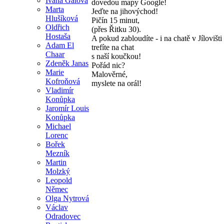
Ivana Gálová
dovedou mapy Google!
Marta
Jeďte na jihovýchod!
Hlušíková
Pičín 15 minut,
Oldřich
(přes Řitku 30).
Hostaša
A pokud zabloudíte - i na chatě v Jílovišti 
Adam El
trefíte na chat
Chaar
s naší koučkou!
Zdeněk Janas
Pořád nic?
Marie
Malověrné,
Kofroňová
myslete na orál!
Vladimír
Konůpka
Jaromír Louis
Konůpka
Michael
Lorenc
Bořek
Mezník
Martin
Molzký
Leopold
Němec
Olga Nytrová
Václav
Odradovec