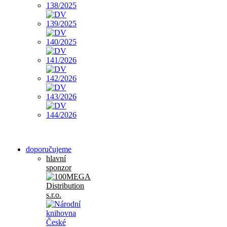
doporučujeme
hlavní
sponzor