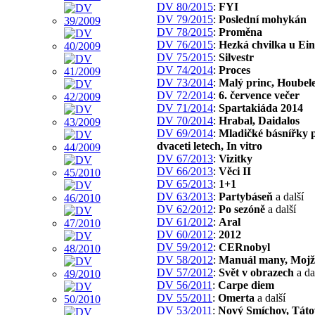
DV 80/2015
:
FYI
DV 79/2015
:
Poslední mohykán
DV 78/2015
:
Proměna
DV 76/2015
:
Hezká chvilka u Ein
DV 75/2015
:
Silvestr
DV 74/2014
:
Proces
DV 73/2014
:
Malý princ, Houbel
DV 72/2014
:
6. července večer
DV 71/2014
:
Spartakiáda 2014
DV 70/2014
:
Hrabal, Daidalos
DV 69/2014
:
Mladičké básnířky 
dvaceti letech, In vitro
DV 67/2013
:
Vizitky
DV 66/2013
:
Věci II
DV 65/2013
:
1+1
DV 63/2013
:
Partybáseň
a další
DV 62/2012
:
Po sezóně
a další
DV 61/2012
:
Aral
DV 60/2012
:
2012
DV 59/2012
:
CERnobyl
DV 58/2012
:
Manuál many, Mojž
DV 57/2012
:
Svět v obrazech
a da
DV 56/2011
:
Carpe diem
DV 55/2011
:
Omerta
a další
DV 53/2011
:
Nový Smíchov, Táto