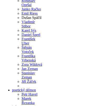
Rostislav
Opršal
Janko Račko
Emil Riess
Dušan Spáčil
Vladimír
Stibor
Karel Sýs
Daniel Šperl
František
Uher
Štěpán
Votoček
Františka
Vrbenská
Zora Wildová
Jan Zeman
Stanislav
Zeman
Jiří Žáček
poetický démon
Petr Havel
Marek
Řezanka