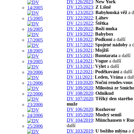
DV 126/2023
:
New York
DV 125/2023
:
Z Líšně
DV 123/2023
:
Babylonská věž
a d
DV 122/2022
:
Láhev
DV 121/2022
:
Štětka
DV 120/2022
:
Boží muka
DV 119/2022
:
Babybox
DV 118/2022
:
Podkoní
a další
DV 117/2022
:
Spojené nádoby
a d
DV 116/2021
:
Mojžíš
DV 115/2021
:
Bumtarata
a další
DV 114/2021
:
Vogue
a další
DV 113/2021
:
Výlet
a další
DV 112/2021
:
Poděkování
a další
DV 111/2021
:
Leden, Vrána
a dal
DV 110/2020
:
Noční rendes-vous
DV 109/2020
:
Milostná ze Smích
DV 108/2020
:
Odnikud
DV 107/2020
:
Těžký den starého 
muže
DV 106/2020
:
Rozhovor
DV 105/2020
:
Modrý semiš
DV 104/2019
:
Münchausen v Ru
další
DV 103/2019
:
U božího mlýna
a d