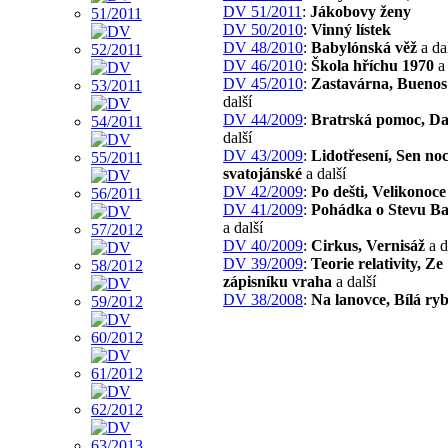
DV 51/2011
:
Jákobovy ženy
DV 50/2010
:
Vinný lístek
DV 48/2010
:
Babylónská věž
a da
DV 46/2010
:
Škola hříchu 1970
a 
DV 45/2010
:
Zastavárna, Buenos
další
DV 44/2009
:
Bratrská pomoc, D
další
DV 43/2009
:
Lidotřesení, Sen noc
svatojánské
a další
DV 42/2009
:
Po dešti, Velikonoce
DV 41/2009
:
Pohádka o Stevu Ba
a další
DV 40/2009
:
Cirkus, Vernisáž
a d
DV 39/2009
:
Teorie relativity, Ze
zápisníku vraha
a další
DV 38/2008
:
Na lanovce, Bílá ry