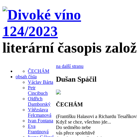
literární časopis zalo
na další stranu
ČECHÁM
obsah čísla
Dušan Spáčil
Václav Bárta
Petr
Cincibuch
Oldřich
ČECHÁM
Damborský
Vítězslava
Felcmanová
(Františku Halasovi a Richardu Tesaříkov
Ivan Fontana
Když se chce, všechno jde...
Eva
Do sedmého nebe
Frantinová
vás přece spolehlivě