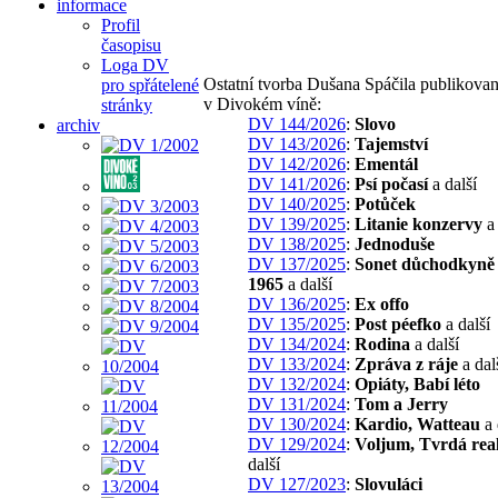
informace
Profil
časopisu
Loga DV
Ostatní tvorba Dušana Spáčila publikova
pro spřátelené
v Divokém víně:
stránky
DV 144/2026
:
Slovo
archiv
DV 143/2026
:
Tajemství
DV 142/2026
:
Ementál
DV 141/2026
:
Psí počasí
a další
DV 140/2025
:
Potůček
DV 139/2025
:
Litanie konzervy
a 
DV 138/2025
:
Jednoduše
DV 137/2025
:
Sonet důchodkyně 
1965
a další
DV 136/2025
:
Ex offo
DV 135/2025
:
Post péefko
a další
DV 134/2024
:
Rodina
a další
DV 133/2024
:
Zpráva z ráje
a dal
DV 132/2024
:
Opiáty, Babí léto
DV 131/2024
:
Tom a Jerry
DV 130/2024
:
Kardio, Watteau
a 
DV 129/2024
:
Voljum, Tvrdá real
další
DV 127/2023
:
Slovuláci