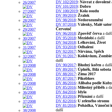
DV 102/2019
:
Návrat z dovolené
DV 101/2019
:
Dobro
DV 100/2019
:
Kola osudu
DV 99/2019
:
Žralok
DV 98/2018
:
Nedorozumění
DV 97/2018
:
Válenky, Malé sator
Červotoč
DV 96/2018
:
Zpověď červa
a dalš
DV 95/2018
:
Mezidobí
a další
DV 94/2018
:
Lelkování, Život
DV 93/2018
:
Odhalení
DV 92/2017
:
Nirvána, Spěch
DV 91/2017
:
Kolokvium, Zombie
další
DV 90/2017
:
Bludný kořen
a dalš
DV 89/2017
:
Úplněk, Bílá sobota
DV 88/2017
:
Zima 2017
DV 87/2017
:
Pikoblues
DV 86/2016
:
Alibaba podle Kuby
DV 85/2016
:
Milostný příběh
a da
DV 84/2016
:
Idyla
DV 83/2016
:
Přiznání
a další
DV 82/2016
:
U zeleného stromu
DV 81/2016
:
Pohádka, Vánoční 
další