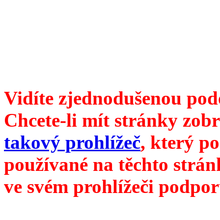
ISSN 1214-6099 ❖ samozva
104 00 Praha 10, Hájek 88
redakce@divokevino.cz
vyjde 19. května 2023
Vidíte zjednodušenou pod
Chcete-li mít stránky zobr
takový prohlížeč
, který p
používané na těchto strán
ve svém prohlížeči podpor