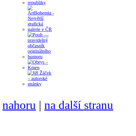
nahoru
|
na další stranu
Divoké víno 124/2023 vyšl