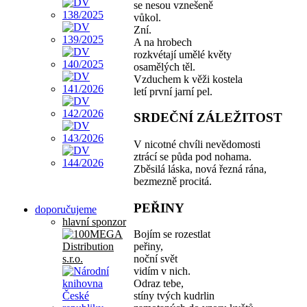
se nesou vznešeně
vůkol.
Zní.
A na hrobech
rozkvétají umělé květy
osamělých těl.
Vzduchem k věži kostela
letí první jarní pel.
SRDEČNÍ ZÁLEŽITOST
V nicotné chvíli nevědomosti
ztrácí se půda pod nohama.
Zběsilá láska, nová řezná rána,
bezmezně procitá.
PEŘINY
doporučujeme
hlavní sponzor
Bojím se rozestlat
peřiny,
noční svět
vidím v nich.
Odraz tebe,
stíny tvých kudrlin