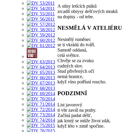
A stíny letících ptáků
zrcadlí obrysy dešťových mraků
na dopisy - od tebe.
NESMĚLÁ V ATELIÉRU
Nesmělý ruměnec
se ti vkrádá do tváří.
Samotě oddaná,
celá světice.
Chvěje se za zvuku
cudných slov.
Stud přivřených očí
nemá hranice,
když víno potřísní roucho.
PODZIMNÍ
List javorový
ti vítr zavál na prahy.
Začíná padat déšť,
jak krutý se může život zdát,
když léto v zimě spočine.