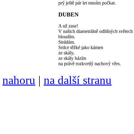
prý ještě pár let musím počkat.
DUBEN
A už zase!
V našich diametrálně odlišných světech
bloudím.
Strádám.
Srdce těžké jako kámen
ze skály,
ze skály házím
na právě rozkvetlý nachový vřes.
nahoru
|
na další stranu
Divoké víno 88/2017 vyšlo
6099 /// samozvaný šéfreda
104 00 Praha 10, Hájek 88,