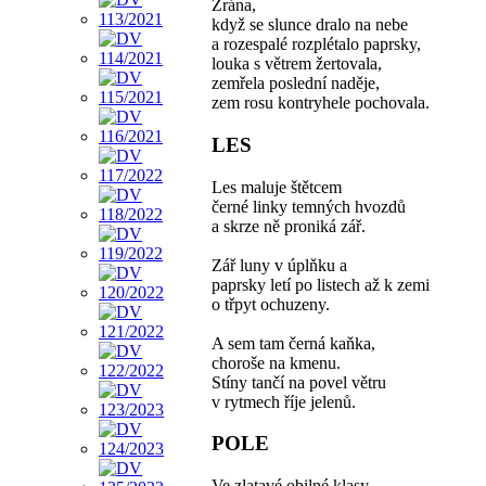
Zrána,
když se slunce dralo na nebe
a rozespalé rozplétalo paprsky,
louka s větrem žertovala,
zemřela poslední naděje,
zem rosu kontryhele pochovala.
LES
Les maluje štětcem
černé linky temných hvozdů
a skrze ně proniká zář.
Zář luny v úplňku a
paprsky letí po listech až k zemi
o třpyt ochuzeny.
A sem tam černá kaňka,
choroše na kmenu.
Stíny tančí na povel větru
v rytmech říje jelenů.
POLE
Ve zlatavé obilné klasy