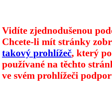
redakce@divokevino.cz
//
///
příští číslo Divokého v
Vidíte zjednodušenou pod
Chcete-li mít stránky zobr
takový prohlížeč
, který p
používané na těchto strán
ve svém prohlížeči podpor