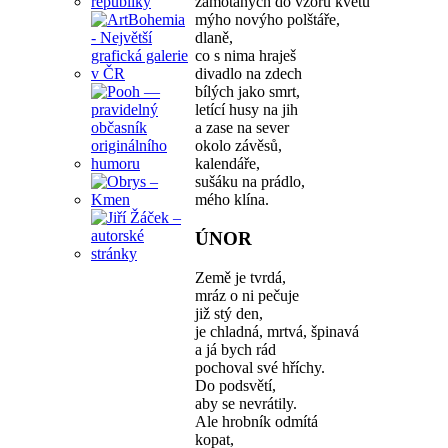
zamotaných do vzoru květů
mýho novýho polštáře,
dlaně,
co s nima hraješ
divadlo na zdech
bílých jako smrt,
letící husy na jih
a zase na sever
okolo závěsů,
kalendáře,
sušáku na prádlo,
mého klína.
ÚNOR
Země je tvrdá,
mráz o ni pečuje
již stý den,
je chladná, mrtvá, špinavá
a já bych rád
pochoval své hříchy.
Do podsvětí,
aby se nevrátily.
Ale hrobník odmítá
kopat,