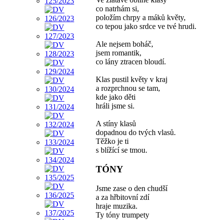
co natrhám si,
položím chrpy a máků květy,
co tepou jako srdce ve tvé hrudi.
Ale nejsem boháč,
jsem romantik,
co lány ztracen bloudí.
Klas pustil květy v kraj
a rozprchnou se tam,
kde jako děti
hráli jsme si.
A stíny klasů
dopadnou do tvých vlasů.
Těžko je ti
s blížící se tmou.
TÓNY
Jsme zase o den chudší
a za hřbitovní zdí
hraje muzika.
Ty tóny trumpety