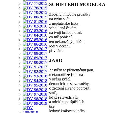
SCHIELEHO MODELKA
Zbožňuji nicotné prožitky
na tvým sofa
z nepřátelské látky,
schoulená čekám
na tvoji hrubou dlaň,
co mě pohladí,
ten nekonečný příběh
lodi v oceánu
přivítám.
JARO
Zasvětit se překotnému jaru,
metamorfóze jsoucna
v krásu květů
deroucích se skrze sněhy,
o zrození živého poprosit
smíš,
když se zvedá vítr
a odchází po špičkách
tiše
ledové království něhy.