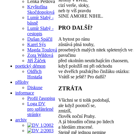
Lenka Pešlová
cizí verše, sloky,
Kryštofína
neb ty víš pravdu
Skočdopolová
SINE AMORE NIHIL.
Lumír Slabý -
básně
PRO DALŠÍ?
Lumír Slabý -
cestopis
Dušan Spáčil
A bytost po ránu
Karel Sýs
zůstává plná touhy,
Magda Toulová
prosebných malých nitek spletených ve 
Zora Wildová
pavučinu
Jiří Žáček
před okolním neutichajícím chaosem,
poetický démon
když položíš mi při odchodu
Oldřich
ve dveřích pražskýho činžáku otázku:
Hostaša
Vrátíš se ještě? Pro další?
přílohy
Diskuse
ZTRÁTA
informace
Profil časopisu
Všichni se ti tolik podobají,
Loga DV
ale když pootočí se,
pro spřátelené
zmizíš,
stránky
člověk noční Prahy.
archiv
A já bloudím očima po lidech
a hledám ztracené.
Stejně mě jednou nemine