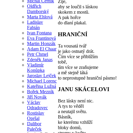
Michal Černík
Žije,
Oldřich
aby se loučil s láskou
Damborský
skokem z mostů.
Marta Ehlová
A pak hořce
Ladislav
do dlaní plakal.
Fabián
Ivan Fontana
HRANIČNÍ
Eva Frantinová
Martin Honzák
Ta vousatá tvář
Adam El Chaar
je jako ostnatý drát.
Petr Chmel
Čím více se přiblížím
Zdeněk Janas
tobě,
Vladimír
tím více se zraňujeme
Konůpka
a mě stejně láká
Jaroslav Lejček
to neprostupné hraniční pásmo!
Michael Lorenc
Kateřina Lužná
JANU SKÁCELOVI
Bořek Mezník
Jiří Novák
Bez lásky není nic.
Václav
A tys to věděl
Odradovec
a neutajil světu.
Rostislav
Básník,
Opršal
ke kterému vzhlíží
Dalibor
bloky domů,
Paleček
stromy v květu,