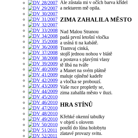
Ale zůstala mi v očích barva křídel
a nektarem mě opila.
ZIMA ZAHALILA MĚSTO
Nad Malou Stranou
padá první letošní vločka
a usíná ti na kabátě.
Tramvaj cinká,
stojíš jednou nohou v blátě
a postava s plavými vlasy
tě líbá na tváře
a Manet na svém plátně
maluje ojíněné kadeře
a vločka se probouzí.
Vaše ruce propletly se,
zima zahalila město v iluzi.
HRA STÍNŮ
Křehké okenní tabulky
v objetí s olovem
pouští do lůna holobytu
zlatavé provazy svitu.