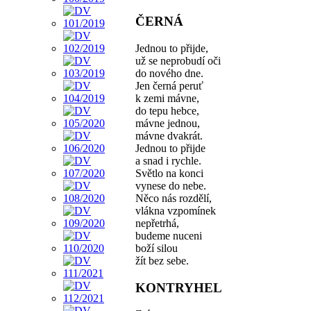
ČERNÁ
Jednou to přijde,
už se neprobudí oči
do nového dne.
Jen černá peruť
k zemi mávne,
do tepu hebce,
mávne jednou,
mávne dvakrát.
Jednou to přijde
a snad i rychle.
Světlo na konci
vynese do nebe.
Něco nás rozdělí,
vlákna vzpomínek
nepřetrhá,
budeme nuceni
boží silou
žít bez sebe.
KONTRYHEL