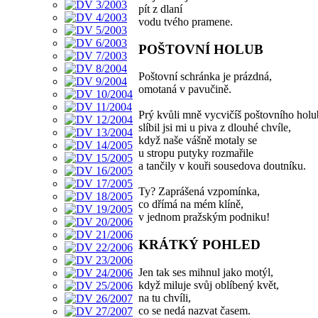
pít z dlaní
vodu tvého pramene.
POŠTOVNÍ HOLUB
Poštovní schránka je prázdná,
omotaná v pavučině.
Prý kvůli mně vycvičíš poštovního holu
slíbil jsi mi u piva z dlouhé chvíle,
když naše vášně motaly se
u stropu putyky rozmařile
a tančily v kouři sousedova doutníku.
Ty? Zaprášená vzpomínka,
co dřímá na mém klíně,
v jednom pražským podniku!
KRÁTKÝ POHLED
Jen tak ses mihnul jako motýl,
když miluje svůj oblíbený květ,
na tu chvíli,
co se nedá nazvat časem.