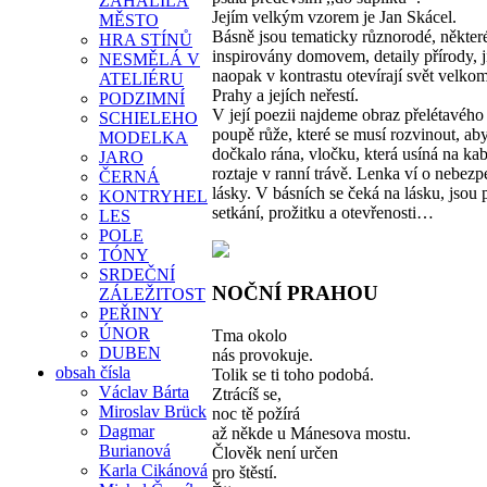
ZAHALILA
Jejím velkým vzorem je Jan Skácel.
MĚSTO
Básně jsou tematicky různorodé, někter
HRA STÍNŮ
inspirovány domovem, detaily přírody, j
NESMĚLÁ V
naopak v kontrastu otevírají svět velkom
ATELIÉRU
Prahy a jejích neřestí.
PODZIMNÍ
V její poezii najdeme obraz přelétavého
SCHIELEHO
poupě růže, které se musí rozvinout, ab
MODELKA
dočkalo rána, vločku, která usíná na ka
JARO
roztaje v ranní trávě. Lenka ví o nebezp
ČERNÁ
lásky. V básních se čeká na lásku, jsou 
KONTRYHEL
setkání, prožitku a otevřenosti…
LES
POLE
TÓNY
SRDEČNÍ
NOČNÍ PRAHOU
ZÁLEŽITOST
PEŘINY
ÚNOR
Tma okolo
DUBEN
nás provokuje.
obsah čísla
Tolik se ti toho podobá.
Václav Bárta
Ztrácíš se,
Miroslav Brück
noc tě požírá
Dagmar
až někde u Mánesova mostu.
Burianová
Člověk není určen
Karla Cikánová
pro štěstí.