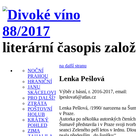
literární časopis zalo
na další stranu
NOČNÍ
PRAHOU
Lenka Pešlová
HRANIČNÍ
JANU
Výběr z básní, r. 2016-2017, email:
SKÁCELOVI
lpeslova6@atlas.cz
PRO DALŠÍ?
ZTRÁTA
Lenka Pešlová, /1990/ narozena na Šuma
POŠTOVNÍ
v Praze.
HOLUB
Autorka po několika autorských čteních
KRÁTKÝ
Šumavě představila i v Praze svoji tvor
POHLED
seanci Zeleného peří letos v lednu. Dl
ZIMA
psala především ,,do šuplíku‘‘.