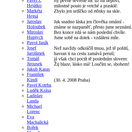
Pavel J.
rty pevně sevřené nic už mi nepoví,
Hejátko
milostné pouto je vetché a prasklé.
Markéta
Zbylo jen srdíčko od rtěnky na skle.
Hejná
Jaroslav
Jak snadno láska jen člověka omámí -
Holoubek
známe se nazpaměť, přesto jsme neznámí.
Miroslav
Bez konce zdá se nám poslední chvíle.
Huptych
Jsme sobě na dotek - vzdáleni míle.
Pavol Janík
Josef
Než navždy odkráčíš tmou, jež tě pohltí,
Jarolímek
havran ti na cestu zamává perutí;
Tomáš
já však chci poctít tě posledním slovem:
Jirousek
Žij blaze, lásko má! Loučím se, sbohem!
Jakub Karas
František
Kindl
(30. 4. 2008 Praha)
Pavel Kotrba
Luděk Krása
Ladislav
Landa
Michael
Lorenc
Eva
Machalická
Bořek