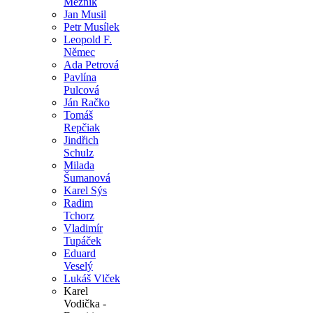
Mezník
Jan Musil
Petr Musílek
Leopold F.
Němec
Ada Petrová
Pavlína
Pulcová
Ján Račko
Tomáš
Repčiak
Jindřich
Schulz
Milada
Šumanová
Karel Sýs
Radim
Tchorz
Vladimír
Tupáček
Eduard
Veselý
Lukáš Vlček
Karel
Vodička -