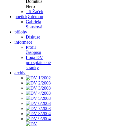
Domitius
Nero
Jiří Žáček
poetický démon
Gabriela
Spustová
přílohy
Diskuse
informace
Profil
časopisu
Loga DV
pro spřátelené
stránky
archiv