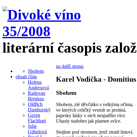
literární časopis zalo
na další stranu
Sbohem
obsah čísla
Karel Vodička - Domitius
Helena
Andresová
Sbohem
Radovan
Brenkus
Oldřich
Sbohem, zlé děvčátko s velkýma očima,
Damborský
ve kterých celičký vesmír se protíná,
Georg
paprsky lásky v nich nespatřím více.
Flachbart
Uhasly nadobro jak plamen svíce.
Julie
Gübelová
Stojíme pod stromem, jenž ztratil listoví,