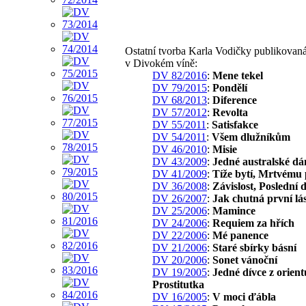
Ostatní tvorba Karla Vodičky publikovan
v Divokém víně:
DV 82/2016
:
Mene tekel
DV 79/2015
:
Pondělí
DV 68/2013
:
Diference
DV 57/2012
:
Revolta
DV 55/2011
:
Satisfakce
DV 54/2011
:
Všem dlužníkům
DV 46/2010
:
Misie
DV 43/2009
:
Jedné australské d
DV 41/2009
:
Tíže bytí, Mrtvému p
DV 36/2008
:
Závislost, Poslední 
DV 26/2007
:
Jak chutná první lá
DV 25/2006
:
Mamince
DV 24/2006
:
Requiem za hřích
DV 22/2006
:
Mé panence
DV 21/2006
:
Staré sbírky básní
DV 20/2006
:
Sonet vánoční
DV 19/2005
:
Jedné dívce z orient
Prostitutka
DV 16/2005
:
V moci ďábla