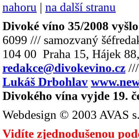
nahoru
|
na další stranu
Divoké víno 35/2008 vyšlo
6099 /// samozvaný šéfreda
104 00 Praha 15, Hájek 88,
redakce@divokevino.cz
//
Lukáš Drbohlav
www.newm
Divokého vína vyjde 19. č
Webdesign © 2003 AVAS s.
Vidíte zjednodušenou pod