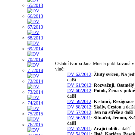
Ostatní tvorba Jana Musila publikovaná 
víně:
DV 62/2012
:
Žlutý svícen, Na je
další
DV 61/2012
:
Rozvažuji, Osamělý
DV 60/2012
:
Potok, Žena v poku
další
DV 59/2012
:
K slunci, Rezignace
DV 58/2012
:
Skály, Cestou
a další
DV 57/2012
:
Jen na střeše
a další
DV 56/2011
:
Situační, Jenom, Svě
další
DV 55/2011
:
Zrající obilí
a další
DV 54/2011
:
Jistě, Kariéra, Pase