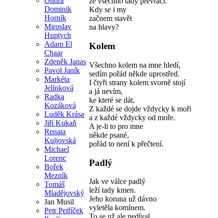
Ondra
že všechno tady převrací.
Dominik
Kdy se i my
Horník
začnem stavět
Miroslav
na hlavy?
Huptych
Adam El
Kolem
Chaar
Zdeněk Janas
Všechno kolem na mne hledí,
Pavol Janík
sedím pořád někde uprostřed.
Markéta
I čtyři strany kolem svorně stojí
Jelínková
a já nevím,
Radka
ke které se dát.
Kozáková
Z každé se dojde vždycky k moři
Luděk Krása
a z každé vždycky od moře.
Jiří Kukaň
A je-li to pro mne
Renata
někde psané,
Kuljovská
pořád to není k přečtení.
Michael
Lorenc
Padlý
Bořek
Mezník
Jak ve válce padlý
Tomáš
leží tady kmen.
Mladějovský
Jeho koruna už dávno
Jan Musil
vyletěla komínem.
Petr Petříček
To se už ale nedíval.