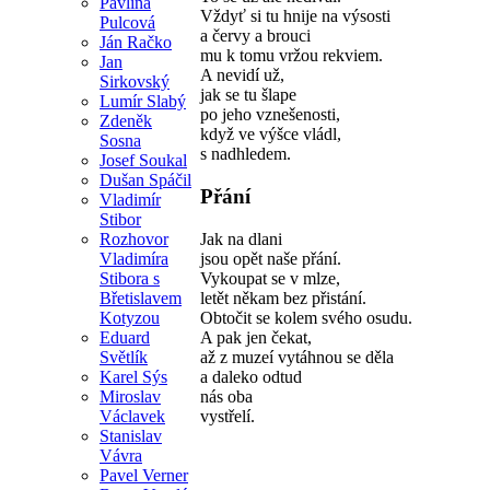
Pavlína
Vždyť si tu hnije na výsosti
Pulcová
a červy a brouci
Ján Račko
mu k tomu vržou rekviem.
Jan
A nevidí už,
Sirkovský
jak se tu šlape
Lumír Slabý
po jeho vznešenosti,
Zdeněk
když ve výšce vládl,
Sosna
s nadhledem.
Josef Soukal
Dušan Spáčil
Přání
Vladimír
Stibor
Jak na dlani
Rozhovor
jsou opět naše přání.
Vladimíra
Vykoupat se v mlze,
Stibora s
letět někam bez přistání.
Břetislavem
Obtočit se kolem svého osudu.
Kotyzou
A pak jen čekat,
Eduard
až z muzeí vytáhnou se děla
Světlík
a daleko odtud
Karel Sýs
nás oba
Miroslav
vystřelí.
Václavek
Stanislav
Vávra
Pavel Verner