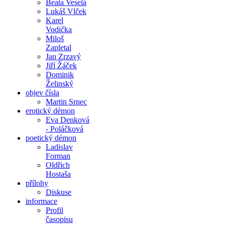
Beata Veselá
Lukáš Vlček
Karel
Vodička
Miloš
Zapletal
Jan Zrzavý
Jiří Žáček
Dominik
Želinský
objev čísla
Martin Srnec
erotický démon
Eva Denková
- Poláčková
poetický démon
Ladislav
Forman
Oldřich
Hostaša
přílohy
Diskuse
informace
Profil
časopisu