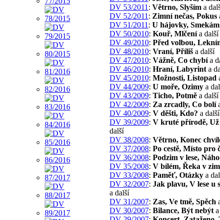
DV 53/2011
:
Větrno, Slyším
a dalš
DV 52/2011
:
Zimní nečas, Pokus
DV 51/2011
:
U hájovky, Smekám
DV 50/2010
:
Kouř, Mlčení
a další
DV 49/2010
:
Před volbou, Lekní
DV 48/2010
:
Vraní, Příliš
a další
DV 47/2010
:
Vážně, Co chybí
a d
DV 46/2010
:
Hraní, Labyrint
a da
DV 45/2010
:
Možnosti, Listopad
a
DV 44/2009
:
U moře, Ozimy
a dal
DV 43/2009
:
Ticho, Potmě
a další
DV 42/2009
:
Za zrcadly, Co bolí
a
DV 40/2009
:
V děšti, Kdo?
a další
DV 39/2009
:
V kruté přírodě, Už 
další
DV 38/2008
:
Větrno, Konec chvíl
DV 37/2008
:
Po cestě, Místo pro 
DV 36/2008
:
Podzim v lese, Náh
DV 35/2008
:
V bílém, Řeka v zim
DV 33/2008
:
Paměť, Otázky
a dal
DV 32/2007
:
Jak plavu, V lese u
a další
DV 31/2007
:
Zas, Ve tmě, Spěch
a
DV 30/2007
:
Bilance, Být nebýt
a 
DV 29/2007
:
Koncert, Zataženo,