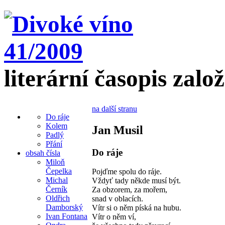
literární časopis zalo
na další stranu
Do ráje
Kolem
Jan Musil
Padlý
Přání
Do ráje
obsah čísla
Miloň
Čepelka
Pojďme spolu do ráje.
Michal
Vždyť tady někde musí být.
Černík
Za obzorem, za mořem,
Oldřich
snad v oblacích.
Damborský
Vítr si o něm píská na hubu.
Ivan Fontana
Vítr o něm ví,