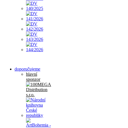
doporučujeme
hlavní
sponzor