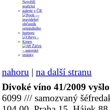
nahoru
|
na další stranu
Divoké víno 41/2009 vyšlo
6099 /// samozvaný šéfreda
104 00 Praha 15, Hájek 88,