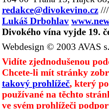
redakce@divokevino.cz
//
Lukáš Drbohlav
www.newm
Divokého vína vyjde 19. č
Webdesign © 2003 AVAS s.
Vidíte zjednodušenou pod
Chcete-li mít stránky zobr
takový prohlížeč
, který p
používané na těchto strán
ve svém prohlížeči podpor