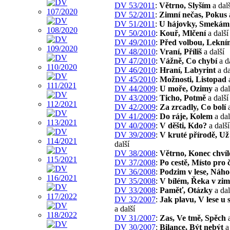
DV 53/2011
:
Větrno, Slyším
a dalš
DV 52/2011
:
Zimní nečas, Pokus
DV 51/2011
:
U hájovky, Smekám
DV 50/2010
:
Kouř, Mlčení
a další
DV 49/2010
:
Před volbou, Lekní
DV 48/2010
:
Vraní, Příliš
a další
DV 47/2010
:
Vážně, Co chybí
a d
DV 46/2010
:
Hraní, Labyrint
a da
DV 45/2010
:
Možnosti, Listopad
a
DV 44/2009
:
U moře, Ozimy
a dal
DV 43/2009
:
Ticho, Potmě
a další
DV 42/2009
:
Za zrcadly, Co bolí
a
DV 41/2009
:
Do ráje, Kolem
a dal
DV 40/2009
:
V děšti, Kdo?
a další
DV 39/2009
:
V kruté přírodě, Už 
další
DV 38/2008
:
Větrno, Konec chvíl
DV 37/2008
:
Po cestě, Místo pro 
DV 36/2008
:
Podzim v lese, Náh
DV 35/2008
:
V bílém, Řeka v zim
DV 33/2008
:
Paměť, Otázky
a dal
DV 32/2007
:
Jak plavu, V lese u
a další
DV 31/2007
:
Zas, Ve tmě, Spěch
a
DV 30/2007
:
Bilance, Být nebýt
a 