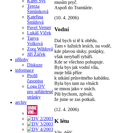
Karel Sýs
musím pryč.
Tereza
Aspoň do Tramtárie.
Šimůnková
Kateřina
(10. 4. 2006)
Šmídová
Pavel Verner
Vodní
Lukáš Vlček
Tanya
Dal bych si tě k obědu.
Volková
Tam v lužních lesích, na vodě,
Zora Wildová
kde plavou sluky, potápky,
Jiří Žáček
však nerybaří rybáři.
přílohy
Kde se všechno pohupuje.
Diskuze
Byla bys jak vodní víla,
informace
moje bílá příze
Profil
k utkání průsvitného kabátku.
časopisu
Byla bys tam na vlnách
Loga DV
se mnou jako v snách.
pro spřátelené
Pili bychom, zpívali,
stránky
že jsme se zas potkali.
archiv
(12. 4. 2006)
K létu
Vítr, déšť,