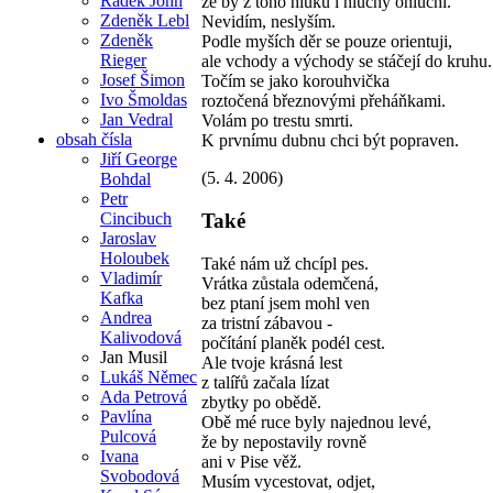
Radek John
že by z toho hluku i hluchý ohluchl.
Zdeněk Lebl
Nevidím, neslyším.
Zdeněk
Podle myších děr se pouze orientuji,
Rieger
ale vchody a východy se stáčejí do kruhu.
Josef Šimon
Točím se jako korouhvička
Ivo Šmoldas
roztočená březnovými přeháňkami.
Jan Vedral
Volám po trestu smrti.
obsah čísla
K prvnímu dubnu chci být popraven.
Jiří George
(5. 4. 2006)
Bohdal
Petr
Cincibuch
Také
Jaroslav
Holoubek
Také nám už chcípl pes.
Vladimír
Vrátka zůstala odemčená,
Kafka
bez ptaní jsem mohl ven
Andrea
za tristní zábavou -
Kalivodová
počítání planěk podél cest.
Jan Musil
Ale tvoje krásná lest
Lukáš Němec
z talířů začala lízat
Ada Petrová
zbytky po obědě.
Pavlína
Obě mé ruce byly najednou levé,
Pulcová
že by nepostavily rovně
Ivana
ani v Pise věž.
Svobodová
Musím vycestovat, odjet,