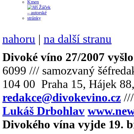
nahoru
|
na další stranu
Divoké víno 27/2007 vyšlo
6099 /// samozvaný šéfreda
104 00 Praha 15, Hájek 88,
redakce@divokevino.cz
//
Lukáš Drbohlav
www.newm
Divokého vína vyjde 19. 