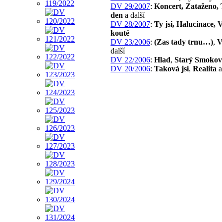
DV 29/2007
:
Koncert, Zataženo,
den
a další
DV 28/2007
:
Ty jsi, Halucinace, 
koutě
DV 23/2006
:
(Zas tady trnu…)
,
V
další
DV 22/2006
:
Hlad
,
Starý Smokov
DV 20/2006
:
Taková jsi
,
Realita
a