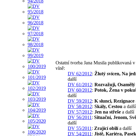
Ostatní tvorba Jana Musila publikovaná 
víně:
DV 62/2012
:
Žlutý svícen, Na je
další
DV 61/2012
:
Rozvažuji, Osamělý
DV 60/2012
:
Potok, Žena v poku
další
DV 59/2012
:
K slunci, Rezignace
DV 58/2012
:
Skály, Cestou
a další
DV 57/2012
:
Jen na střeše
a další
DV 56/2011
:
Situační, Jenom, Svě
další
DV 55/2011
:
Zrající obilí
a další
DV 54/2011
:
Jistě, Kariéra, Pase