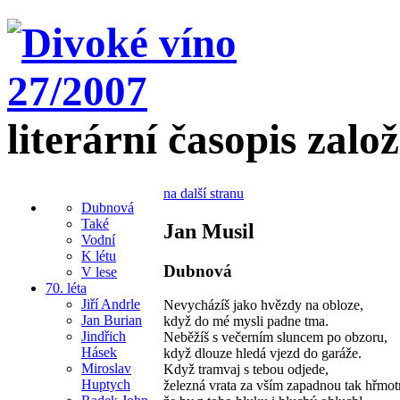
literární časopis zalo
na další stranu
Dubnová
Také
Jan Musil
Vodní
K létu
Dubnová
V lese
70. léta
Jiří Andrle
Nevycházíš jako hvězdy na obloze,
Jan Burian
když do mé mysli padne tma.
Jindřich
Neběžíš s večerním sluncem po obzoru,
Hásek
když dlouze hledá vjezd do garáže.
Miroslav
Když tramvaj s tebou odjede,
Huptych
železná vrata za vším zapadnou tak hřmot