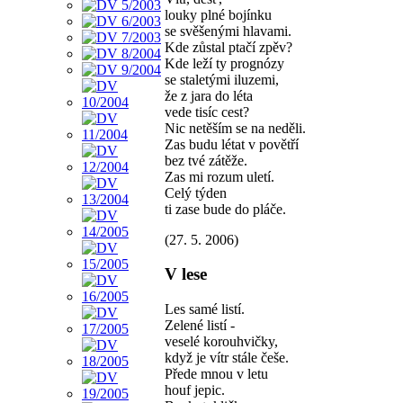
louky plné bojínku
se svěšenými hlavami.
Kde zůstal ptačí zpěv?
Kde leží ty prognózy
se staletými iluzemi,
že z jara do léta
vede tisíc cest?
Nic netěším se na neděli.
Zas budu létat v povětří
bez tvé zátěže.
Zas mi rozum uletí.
Celý týden
ti zase bude do pláče.
(27. 5. 2006)
V lese
Les samé listí.
Zelené listí -
veselé korouhvičky,
když je vítr stále češe.
Přede mnou v letu
houf jepic.