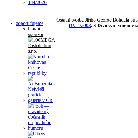
Ostatní tvorba Jiřího George Bohdala pu
doporučujeme
DV 4/2003
:
S Divokým vínem v sr
hlavní
sponzor