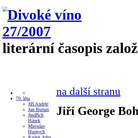
literární časopis zalo
na další stranu
70. léta
Jiří Andrle
Jiří George Bo
Jan Burian
Jindřich
Hásek
Miroslav
Huptych
Radek John