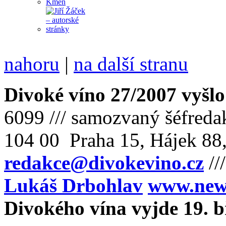
nahoru
|
na další stranu
Divoké víno 27/2007 vyšlo
6099 /// samozvaný šéfreda
104 00 Praha 15, Hájek 88,
redakce@divokevino.cz
//
Lukáš Drbohlav
www.newm
Divokého vína vyjde 19. 