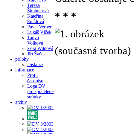
Tereza
Šimůnková
* * *
Kateřina
Šmídová
Pavel Verner
Lukáš Vlček
Tanya
Volková
(současná tvorba)
Zora Wildová
Jiří Žáček
přílohy
Diskuze
informace
Profil
časopisu
Loga DV
pro spřátelené
stránky
archiv