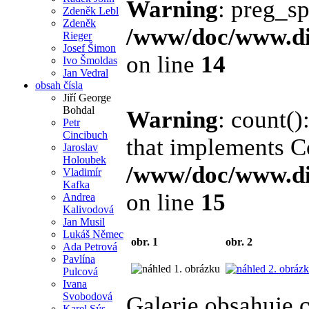
Warning
: preg_sp
Zdeněk Lebl
Zdeněk
/www/doc/www.di
Rieger
Josef Šimon
on line
14
Ivo Šmoldas
Jan Vedral
obsah čísla
Jiří George
Bohdal
Warning
: count()
Petr
Cincibuch
that implements C
Jaroslav
Holoubek
/www/doc/www.di
Vladimír
Kafka
on line
15
Andrea
Kalivodová
Jan Musil
Lukáš Němec
obr. 1
obr. 2
Ada Petrová
Pavlína
Pulcová
Ivana
Svobodová
Galerie obsahuje 
Karel Sýs