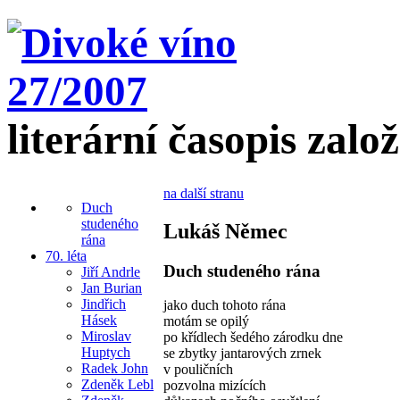
literární časopis zalo
na další stranu
Duch
studeného
Lukáš Němec
rána
70. léta
Duch studeného rána
Jiří Andrle
Jan Burian
Jindřich
jako duch tohoto rána
Hásek
motám se opilý
Miroslav
po křídlech šedého zárodku dne
Huptych
se zbytky jantarových zrnek
Radek John
v pouličních
Zdeněk Lebl
pozvolna mizících