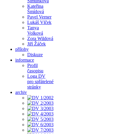
Šimůnková
Kateřina
Šmídová
Pavel Verner
Lukáš Vlček
Tanya
Volková
Zora Wildová
Jiří Žáček
přílohy
Diskuze
informace
Profil
časopisu
Loga DV
pro spřátelené
stránky
archiv