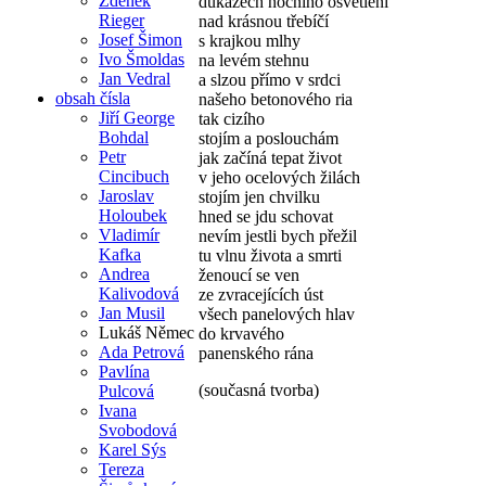
Zdeněk
důkazech nočního osvětlení
Rieger
nad krásnou třebíčí
Josef Šimon
s krajkou mlhy
Ivo Šmoldas
na levém stehnu
Jan Vedral
a slzou přímo v srdci
obsah čísla
našeho betonového ria
Jiří George
tak cizího
Bohdal
stojím a poslouchám
Petr
jak začíná tepat život
Cincibuch
v jeho ocelových žilách
Jaroslav
stojím jen chvilku
Holoubek
hned se jdu schovat
Vladimír
nevím jestli bych přežil
Kafka
tu vlnu života a smrti
Andrea
ženoucí se ven
Kalivodová
ze zvracejících úst
Jan Musil
všech panelových hlav
Lukáš Němec
do krvavého
Ada Petrová
panenského rána
Pavlína
(současná tvorba)
Pulcová
Ivana
Svobodová
Karel Sýs
Tereza