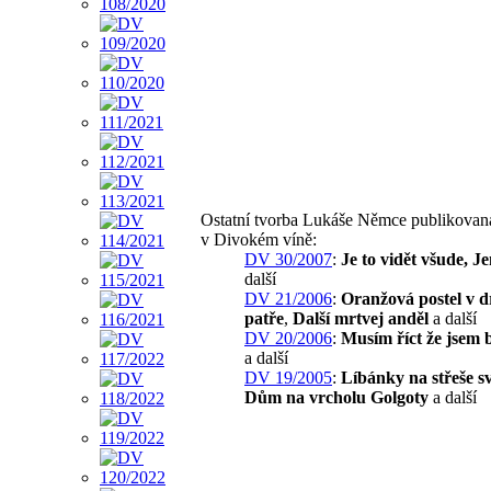
Ostatní tvorba Lukáše Němce publikovan
v Divokém víně:
DV 30/2007
:
Je to vidět všude, J
další
DV 21/2006
:
Oranžová postel v 
patře
,
Další mrtvej anděl
a další
DV 20/2006
:
Musím říct že jsem 
a další
DV 19/2005
:
Líbánky na střeše s
Dům na vrcholu Golgoty
a další