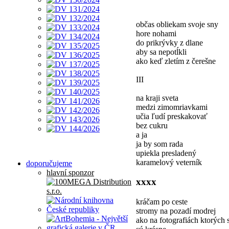
občas obliekam svoje sny
hore nohami
do prikrývky z dlane
aby sa nepotĺkli
ako keď zletím z čerešne
III
na kraji sveta
medzi zimomriavkami
učia ľudí preskakovať
bez cukru
a ja
ja by som rada
upiekla presladený
karamelový veterník
doporučujeme
hlavní sponzor
xxxx
kráčam po ceste
stromy na pozadí modrej
ako na fotografiách ktorých 