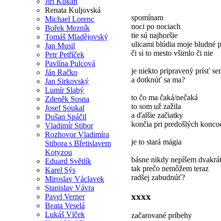
Jiří Kukaň
Renata Kuljovská
spomínam
Michael Lorenc
noci po nociach
Bořek Mezník
tie sú najhoršie
Tomáš Mladějovský
ulicami blúdia moje bludné 
Jan Musil
či si to mesto všimlo či nie
Petr Petříček
Pavlína Pulcová
je niekto pripravený prísť s
Ján Račko
a dotknúť sa ma?
Jan Sirkovský
Lumír Slabý
to čo ma čaká/nečaká
Zdeněk Sosna
to som už zažila
Josef Soukal
a ďalšie začiatky
Dušan Spáčil
končia pri predošlých konco
Vladimír Stibor
Rozhovor Vladimíra
je to stará mágia
Stibora s Břetislavem
Kotyzou
básne nikdy nepíšem dvakrá
Eduard Světlík
tak prečo nemôžem teraz
Karel Sýs
radšej zabudnúť?
Miroslav Václavek
Stanislav Vávra
xxxx
Pavel Verner
Beata Veselá
Lukáš Vlček
začarované príbehy