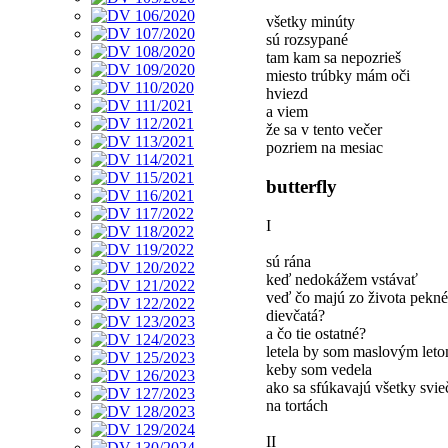
všetky minúty
sú rozsypané
tam kam sa nepozrieš
miesto trúbky mám oči
hviezd
a viem
že sa v tento večer
pozriem na mesiac
butterfly
I
sú rána
keď nedokážem vstávať
veď čo majú zo života pekné
dievčatá?
a čo tie ostatné?
letela by som maslovým let
keby som vedela
ako sa sfúkavajú všetky svi
na tortách
II