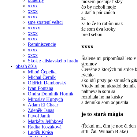
butterfly
môžem postúpať slzy
xxxx
čo by neboli moje
xxxx
a dať ti pár zaúch
xxxx
za
sme stratení veštci
za to že to robím inak
xxxxx
že som dva kroky
xxxx
pred sebou
xxxx
Reminiscencie
xxxx
xxxx
xxxx
Šialene mi pripomínaš leto 
Skok z atislavského hradu
stromov
obsah čísla
Čerešne z ktorých mi srdce b
Miloň Čepelka
rýchlo
Michal Černík
ako idú prsty po strunách git
Oldřich Damborský
Vtedy mi on ukradol denník
Ivan Fontana
nahnevala som sa
Ondra Dominik Horník
roztrhala ho na kúsky
Miroslav Huptych
a denníku som odpustila
Adam El Chaar
Zdeněk Janas
je to stará mágia
Pavol Janík
Markéta Jelínková
(Řekni mi, čím je noc či den 
Radka Kozáková
strhl žal. William Blake)
Luděk Krása