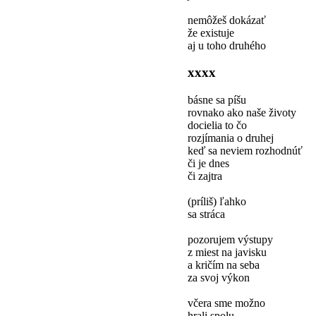
nemôžeš dokázať
že existuje
aj u toho druhého
xxxx
básne sa píšu
rovnako ako naše životy
docielia to čo
rozjímania o druhej
keď sa neviem rozhodnúť
či je dnes
či zajtra
(príliš) ľahko
sa stráca
pozorujem výstupy
z miest na javisku
a kričím na seba
za svoj výkon
včera sme možno
hrali spolu