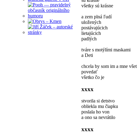
sú krásne
všetky sú krásne
a zem plná ľudí
uložených
postávajúcich
lietajúcich
padlých
tváre s motýlími maskami
a Deti
chcela by som im a mne vše
povedať
všetko čo je
xxxx
stvorila si detstvo
obliekla mu čiapku
poslala ho von
a ono sa nevrátilo
xxxx