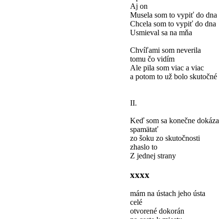
Aj on
Musela som to vypiť do dna
Chcela som to vypiť do dna
Usmieval sa na mňa
Chvíľami som neverila
tomu čo vidím
Ale pila som viac a viac
a potom to už bolo skutočné
II.
Keď som sa konečne dokáza
spamätať
zo šoku zo skutočnosti
zhaslo to
Z jednej strany
xxxx
mám na ústach jeho ústa
celé
otvorené dokorán