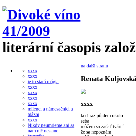
literární časopis zalo
na další stranu
xxxx
xxxx
Renata Kuljovsk
je to stará mágia
xxxx
xxxx
xxxx
xxxx
xxxx
milenci a námesačníci a
blázni
keď raz pôjdem okolo
xxxx
seba
Nikdy neumrieme ani sa
môžem sa začať tváriť
nám nič nestane
že sa nepoznám