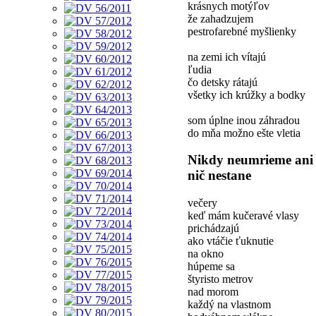
krásnych motýľov
že zahadzujem
pestrofarebné myšlienky
na zemi ich vítajú
ľudia
čo detsky rátajú
všetky ich krúžky a bodky
som úplne inou záhradou
do mňa možno ešte vletia
Nikdy neumrieme ani
nič nestane
večery
keď mám kučeravé vlasy
prichádzajú
ako vtáčie ťuknutie
na okno
húpeme sa
štyristo metrov
nad morom
každý na vlastnom