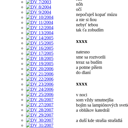
nôh
očí
nepočuješ kopať múzu
a nie si ňou
nebyť tebou
tak ťa zobudím
xxxx
natesno
sme sa roztvorili
teraz sa budím
a potme píšem
do dlaní
xxxx
v noci
som vždy smutnejšia
bojím sa lampiónových sveti
a oblúkov katedrál
a duší kde strašia strašidlá