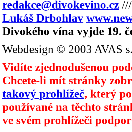
redakce@divokevino.cz
//
Lukáš Drbohlav
www.newm
Divokého vína vyjde 19. č
Webdesign © 2003 AVAS s.
Vidíte zjednodušenou pod
Chcete-li mít stránky zobr
takový prohlížeč
, který p
používané na těchto strán
ve svém prohlížeči podpor