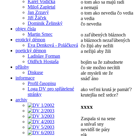
Karel Vodička
o tom ako sa majú radi
Miloš Zapletal
a nemajú
Jan Zrzavý
o tom ako nevedia čo vedia
Jiří Žáček
a vedia
Dominik Želinský
čo nevedia
objev čísla
Martin Srnec
o zaľúbených bláznoch
erotický démon
a bláznoch nezaľúbených
Eva Denková - Poláčková
čo žijú aby nežili
poetický démon
a nežijú aby žili
Ladislav Forman
Oldřich Hostaša
bojím sa že zabudnete
přílohy
čo ste možno necítili
Diskuse
ale mysleli ste že
informace
snáď áno
Profil časopisu
Loga DV pro spřátelené
ako veľmi krutá je pamäť?
stránky
krutejšia než srdce?
archiv
xxxx
Zaspala si na sene
a snívaš sny
nevidíš tie páry
rúk