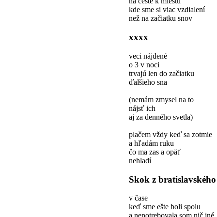
na ceste k miestu
kde sme si viac vzdialení
než na začiatku snov
xxxx
veci nájdené
o 3 v noci
trvajú len do začiatku
ďalšieho sna
(nemám zmysel na to
nájsť ich
aj za denného svetla)
plačem vždy keď sa zotmie
a hľadám ruku
čo ma zas a opäť
nehladí
Skok z bratislavskéh
v čase
keď sme ešte boli spolu
a nepotrebovala som nič iné