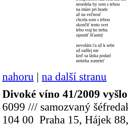
nesedela by som s tebou
na múre pri hrade
až na večnosť
chcela som s tebou
skončiť tento svet
lebo vraj ho treba
opustiť šťastný
nevolám ťa už k sebe
už radšej nie
keď sa láska podarí
netreba zomrieť
nahoru
|
na další stranu
Divoké víno 41/2009 vyšlo
6099 /// samozvaný šéfreda
104 00 Praha 15, Hájek 88,