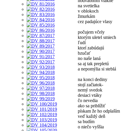
hodvábnom vlákne
na svetielka
v oblokoch
žmurkám
cez padajúce vlasy
počujem včely
ktorým uletel smiech
ľudí
ktorí zabúdajú
bzučať
no naše laná
sa aj tak prepletú
a nepomýlia si steblá
na konci dediny
stojí začiatok-
nemý svedok
desiaci vtáky
čo nevedia
ako sa priblížiť
pískam že ho odplaším
veď každý deň
sa budím
o niečo vyššia