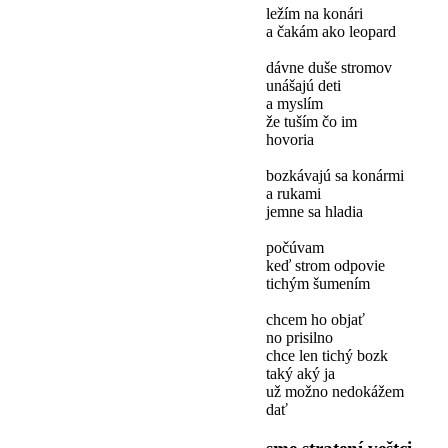
ležím na konári
a čakám ako leopard
dávne duše stromov
unášajú deti
a myslím
že tuším čo im
hovoria
bozkávajú sa konármi
a rukami
jemne sa hladia
počúvam
keď strom odpovie
tichým šumením
chcem ho objať
no prisilno
chce len tichý bozk
taký aký ja
už možno nedokážem
dať