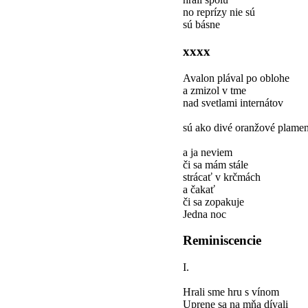
no reprízy nie sú
sú básne
xxxx
Avalon plával po oblohe
a zmizol v tme
nad svetlami internátov
sú ako divé oranžové plame
a ja neviem
či sa mám stále
strácať v krčmách
a čakať
či sa zopakuje
Jedna noc
Reminiscencie
I.
Hrali sme hru s vínom
Uprene sa na mňa dívali