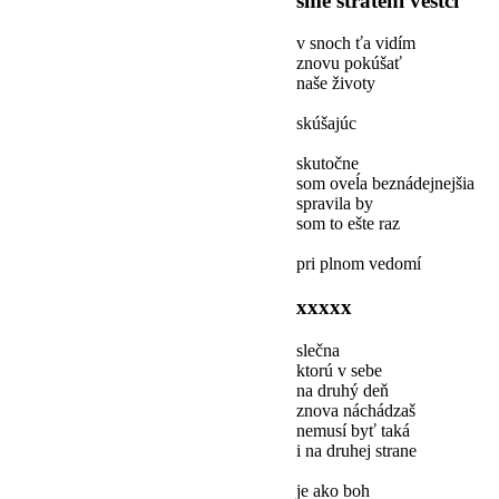
sme stratení veštci
v snoch ťa vidím
znovu pokúšať
naše životy
skúšajúc
skutočne
som oveĺa beznádejnejšia
spravila by
som to ešte raz
pri plnom vedomí
xxxxx
slečna
ktorú v sebe
na druhý deň
znova náchádzaš
nemusí byť taká
i na druhej strane
je ako boh