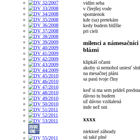
vidím seba
v čírejšej vode
spomienok
kde (sa) pretekám
kedy budem bližšie
pri cieli
milenci a námesačníci
blázni
klipkáš očami
akoby si nemohol uniesť sln
na mesačnej pláni
sa pasú tvoje člny
keď si ma sem prídeš predsta
dávno tu budem
už dávno vzdialená
inde než oni
xxxx
niektoré záhrady
sú také plné