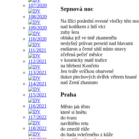
Srpnová noc
Na lžíci poslední ovesné vločky této noc
nad kotlíkem z lidí vlci
zuby šera
oblaka jež ve tmě zkameněla
neslyšný průvan perseid nad hlavami
endiaron a černé uhlí místo stravy
zčeřená pečeť měsíce
v kosmicky malé trafice
na hřebeni Končeto
Jen tváře svíčkou obarvené
tlukot plechových dvířek větrem hnané
nad Zemí zhasnuto
Praha
Město jak těsto
které si hnětu
do tvaru
navlhlého retu
do zmrzlé růže
do hada svlečeného z kůže