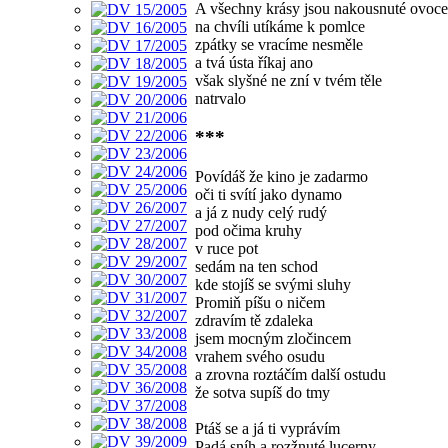
A všechny krásy jsou nakousnuté ovoce
na chvíli utíkáme k pomlce
zpátky se vracíme nesměle
a tvá ústa říkaj ano
však slyšné ne zní v tvém těle
natrvalo
***
Povídáš že kino je zadarmo
oči ti svítí jako dynamo
a já z nudy celý rudý
pod očima kruhy
v ruce pot
sedám na ten schod
kde stojíš se svými sluhy
Promiň píšu o ničem
zdravím tě zdaleka
jsem mocným zločincem
vrahem svého osudu
a zrovna roztáčím další ostudu
že sotva supíš do tmy
Ptáš se a já ti vyprávím
Padá sníh a rozžnuté lucerny