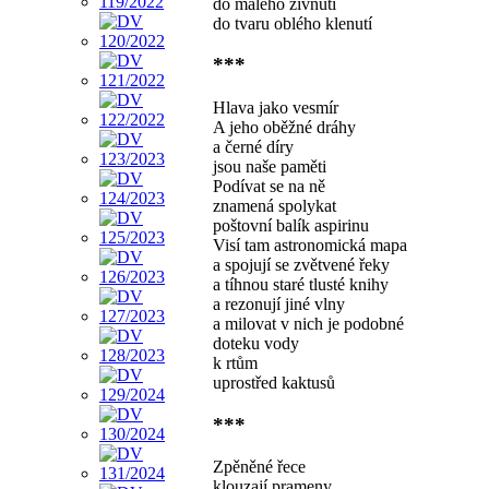
do malého zívnutí
do tvaru oblého klenutí
***
Hlava jako vesmír
A jeho oběžné dráhy
a černé díry
jsou naše paměti
Podívat se na ně
znamená spolykat
poštovní balík aspirinu
Visí tam astronomická mapa
a spojují se zvětvené řeky
a tíhnou staré tlusté knihy
a rezonují jiné vlny
a milovat v nich je podobné
doteku vody
k rtům
uprostřed kaktusů
***
Zpěněné řece
klouzají prameny