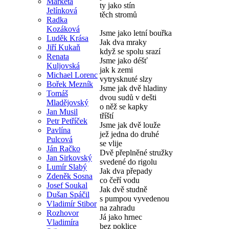
Markéta
ty jako stín
Jelínková
těch stromů
Radka
Kozáková
Jsme jako letní bouřka
Luděk Krása
Jak dva mraky
Jiří Kukaň
když se spolu srazí
Renata
Jsme jako déšť
Kuljovská
jak k zemi
Michael Lorenc
vytrysknuté slzy
Bořek Mezník
Jsme jak dvě hladiny
Tomáš
dvou sudů v dešti
Mladějovský
o něž se kapky
Jan Musil
tříští
Petr Petříček
Jsme jak dvě louže
Pavlína
jež jedna do druhé
Pulcová
se vlije
Ján Račko
Dvě přeplněné stružky
Jan Sirkovský
svedené do rigolu
Lumír Slabý
Jak dva přepady
Zdeněk Sosna
co čeří vodu
Josef Soukal
Jak dvě studně
Dušan Spáčil
s pumpou vyvedenou
Vladimír Stibor
na zahradu
Rozhovor
Já jako hrnec
Vladimíra
bez poklice