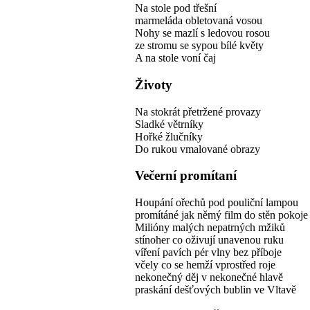
Na stole pod třešní
marmeláda obletovaná vosou
Nohy se mazlí s ledovou rosou
ze stromu se sypou bílé květy
A na stole voní čaj
Životy
Na stokrát přetržené provazy
Sladké větrníky
Hořké žlučníky
Do rukou vmalované obrazy
Večerní promítaní
Houpání ořechů pod pouliční lampou
promítáné jak němý film do stěn pokoje
Milióny malých nepatrných mžiků
stínoher co oživují unavenou ruku
víření pavích pér vlny bez příboje
včely co se hemží vprostřed roje
nekonečný děj v nekonečné hlavě
praskání dešťových bublin ve Vltavě