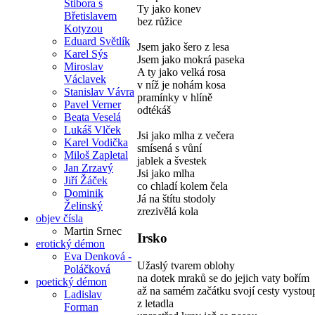
Stibora s
Ty jako konev
Břetislavem
bez růžice
Kotyzou
Eduard Světlík
Jsem jako šero z lesa
Karel Sýs
Jsem jako mokrá paseka
Miroslav
A ty jako velká rosa
Václavek
v níž je nohám kosa
Stanislav Vávra
pramínky v hlíně
Pavel Verner
odtékáš
Beata Veselá
Lukáš Vlček
Jsi jako mlha z večera
Karel Vodička
smísená s vůní
Miloš Zapletal
jablek a švestek
Jan Zrzavý
Jsi jako mlha
Jiří Žáček
co chladí kolem čela
Dominik
Já na štítu stodoly
Želinský
zrezivělá kola
objev čísla
Martin Srnec
Irsko
erotický démon
Eva Denková -
Užaslý tvarem oblohy
Poláčková
na dotek mraků se do jejich vaty bořím
poetický démon
až na samém začátku svojí cesty vysto
Ladislav
z letadla
Forman