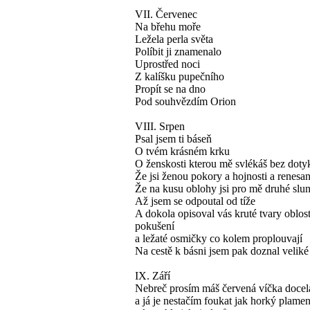
VII. Červenec
Na břehu moře
Ležela perla světa
Políbit ji znamenalo
Uprostřed noci
Z kalíšku pupečního
Propít se na dno
Pod souhvězdím Orion
VIII. Srpen
Psal jsem ti báseň
O tvém krásném krku
O ženskosti kterou mě svlékáš bez doty
Že jsi ženou pokory a hojnosti a renesa
Že na kusu oblohy jsi pro mě druhé slu
Až jsem se odpoutal od tíže
A dokola opisoval vás kruté tvary oblost
pokušení
a ležaté osmičky co kolem proplouvají
Na cestě k básni jsem pak doznal velik
IX. Září
Nebreč prosím máš červená víčka docel
a já je nestačím foukat jak horký plame