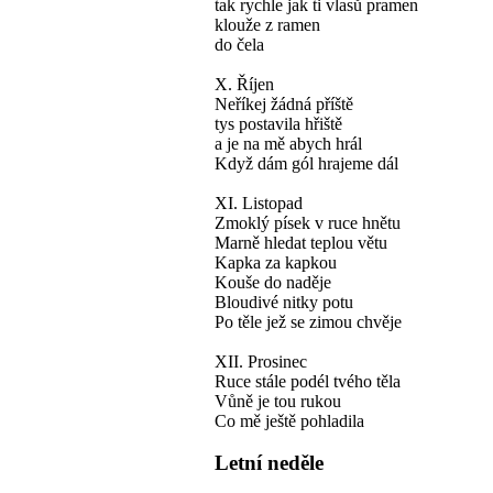
tak rychle jak ti vlasů pramen
klouže z ramen
do čela
X. Říjen
Neříkej žádná příště
tys postavila hřiště
a je na mě abych hrál
Když dám gól hrajeme dál
XI. Listopad
Zmoklý písek v ruce hnětu
Marně hledat teplou větu
Kapka za kapkou
Kouše do naděje
Bloudivé nitky potu
Po těle jež se zimou chvěje
XII. Prosinec
Ruce stále podél tvého těla
Vůně je tou rukou
Co mě ještě pohladila
Letní neděle