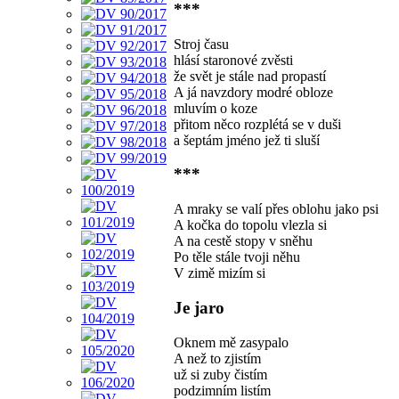
***
Stroj času
hlásí staronové zvěsti
že svět je stále nad propastí
A já navzdory modré obloze
mluvím o koze
přitom něco rozplétá se v duši
a šeptám jméno jež ti sluší
***
A mraky se valí přes oblohu jako psi
A kočka do topolu vlezla si
A na cestě stopy v sněhu
Po těle stále tvoji něhu
V zimě mizím si
Je jaro
Oknem mě zasypalo
A než to zjistím
už si zuby čistím
podzimním listím