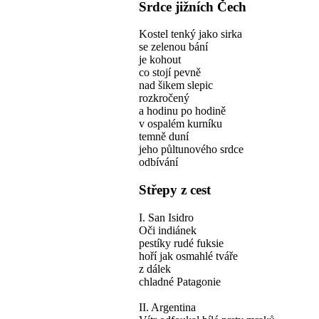
Srdce jižních Čech
Kostel tenký jako sirka
se zelenou bání
je kohout
co stojí pevně
nad šikem slepic
rozkročený
a hodinu po hodině
v ospalém kurníku
temně duní
jeho půltunového srdce
odbívání
Střepy z cest
I. San Isidro
Oči indiánek
pestíky rudé fuksie
hoří jak osmahlé tváře
z dálek
chladné Patagonie
II. Argentina