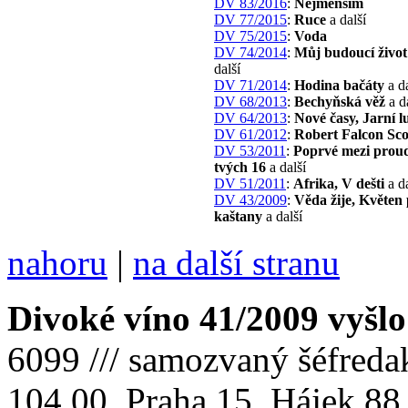
DV 83/2016
:
Nejmenším
DV 77/2015
:
Ruce
a další
DV 75/2015
:
Voda
DV 74/2014
:
Můj budoucí život
další
DV 71/2014
:
Hodina bačáty
a da
DV 68/2013
:
Bechyňská věž
a d
DV 64/2013
:
Nové časy, Jarní lu
DV 61/2012
:
Robert Falcon Sco
DV 53/2011
:
Poprvé mezi prou
tvých 16
a další
DV 51/2011
:
Afrika, V dešti
a da
DV 43/2009
:
Věda žije, Květen
kaštany
a další
nahoru
|
na další stranu
Divoké víno 41/2009 vyšlo
6099 /// samozvaný šéfreda
104 00 Praha 15, Hájek 88,