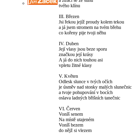
a ztrácí se ze stínu
tvého klínu
III. Březen
Jsi řekou jejíž proudy kolem tekou
a já jsem stromem na tvém břehu
co kořeny pije tvoji něhu
IV. Duben
Její vlasy jsou beze sporu
značkou její krásy
A já do nich touhou asi
vpletu žitné klasy
V. Květen
Odlesk slunce v tvých očích
je úsměv nad stonky malých slunečnic
a tvoje pohupování v bocích
oslava ladných břišních tanečnic
VI. Červen
Voníš senem
Na místě utajeném
Voníš bezem
do nějž si vlezem