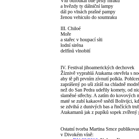
Vítr odfoukal bílé prsty mraků
a hvězdy ty dálniční lampy
dál po vlnách prašné pampy
ženou vehiculo do soumraku
III. Chiloé
Moře
a stařec v houpací síti
lodní siréna
delfínů vlnobití
IV. Festival jihoamerických dechovek
Žíznivě vyprahlá Atakama otevřela s noc
aby tě při prvním zívnutí polkla. Pohlce
zaprášený po uši zíráš na chladně modr
než do San Pedra udeřily komety, od ni
slaměné střechy. A zatím do kovových 
maté se zubí kakaově snědí Bolivijci, 
se zdvihá z dunivých bas a řinčících tru
Atakamanů jak z pupíků sopek zvířený 
Ostatní tvorba Martina Srnce publikova
v Divokém víně: