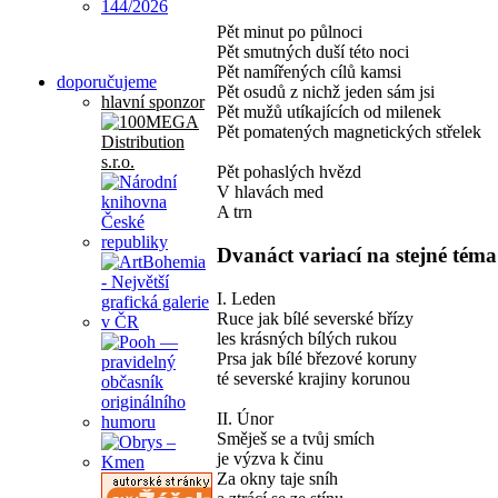
Pět minut po půlnoci
Pět smutných duší této noci
Pět namířených cílů kamsi
doporučujeme
Pět osudů z nichž jeden sám jsi
hlavní sponzor
Pět mužů utíkajících od milenek
Pět pomatených magnetických střelek
Pět pohaslých hvězd
V hlavách med
A trn
Dvanáct variací na stejné téma
I. Leden
Ruce jak bílé severské břízy
les krásných bílých rukou
Prsa jak bílé březové koruny
té severské krajiny korunou
II. Únor
Směješ se a tvůj smích
je výzva k činu
Za okny taje sníh