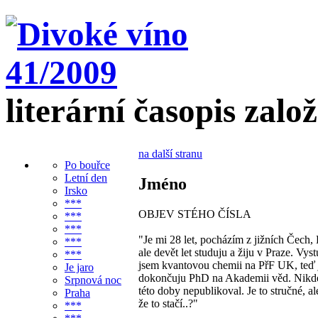
literární časopis zalo
na další stranu
Po bouřce
Letní den
Jméno
Irsko
***
OBJEV STÉHO ČÍSLA
***
***
"Je mi 28 let, pocházím z jižních Čech,
***
ale devět let studuju a žiju v Praze. Vys
***
jsem kvantovou chemii na PřF UK, teď 
Je jaro
dokončuju PhD na Akademii věd. Nikd
Srpnová noc
této doby nepublikoval. Je to stručné, a
Praha
že to stačí..?"
***