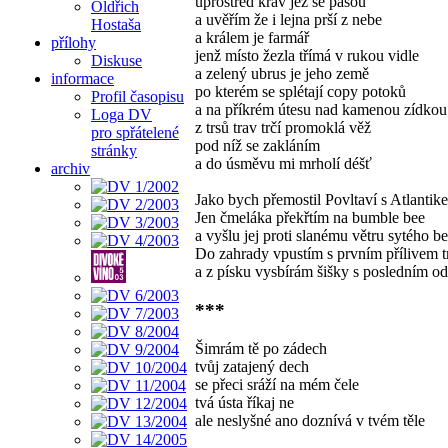
uprostřed krav jež se pasou
Oldřich
a uvěřím že i lejna prší z nebe
Hostaša
a králem je farmář
přílohy
jenž místo žezla třímá v rukou vidle
Diskuse
a zelený ubrus je jeho země
informace
po kterém se splétají copy potoků
Profil časopisu
a na příkrém útesu nad kamenou zídkou
Loga DV
z trsů trav trčí promoklá věž
pro spřátelené
pod níž se zakláním
stránky
a do úsměvu mi mrholí déšť
archiv
Jako bych přemostil Povltaví s Atlantik
Jen čmeláka překřtím na bumble bee
a vyšlu jej proti slanému větru sytého 
Do zahrady vpustím s prvním přílivem t
a z písku vysbírám šišky s posledním o
***
Šimrám tě po zádech
tvůj zatajený dech
se přeci sráží na mém čele
tvá ústa říkaj ne
ale neslyšné ano doznívá v tvém těle