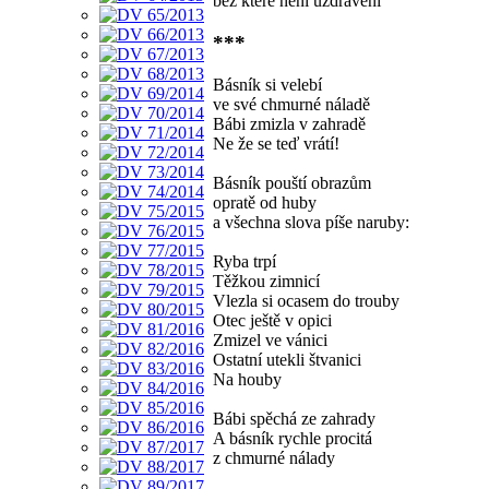
bez které není uzdravení
***
Básník si velebí
ve své chmurné náladě
Bábi zmizla v zahradě
Ne že se teď vrátí!
Básník pouští obrazům
opratě od huby
a všechna slova píše naruby:
Ryba trpí
Těžkou zimnicí
Vlezla si ocasem do trouby
Otec ještě v opici
Zmizel ve vánici
Ostatní utekli štvanici
Na houby
Bábi spěchá ze zahrady
A básník rychle procitá
z chmurné nálady