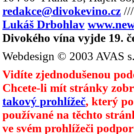
redakce@divokevino.cz
//
Lukáš Drbohlav
www.newm
Divokého vína vyjde 19. č
Webdesign © 2003 AVAS s.
Vidíte zjednodušenou pod
Chcete-li mít stránky zobr
takový prohlížeč
, který p
používané na těchto strán
ve svém prohlížeči podpor