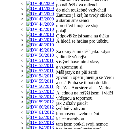
po nábřeží dva milenci
do nich toužebně vzdychají
Zatímco já krájím tvrdý chleba
a starou smaženici
uprostřed hnoje ve stoje
potají
Odpovíš že jsi sama na útěku
Á hledá se hrdina pro útěchu
Za okny šumí déšť jako kdysi
vidím tě včerejší
s tvými havraními vlasy
a vzpomenu si
Máš jazyk na půl žerdi
zpvám ti operu jmenuji se Verdi
a celá Praha se ti boří do klína
Říkáš si Anestéze alias Marína
A jednou na refýži jsem ji viděl
vítěznou a topornou
jak Žižkův palcát
svůdně vodivou
hromosvod svého snění
lehce marnivou
tam jsem potkal svoji nemoc