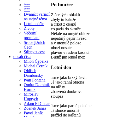
***
Po bouřce
***
***
Dvanáct variací
Z černých oblaků
na stejné téma
zbyly tu kaluže
Letní neděle
a crkot z okapů
Životy
co padá do skruže
Večerní
Někde na umyté obloze
promítaní
nepatrný gejzír hvězd
Srdce jižních
a v utonulé poloze
Čech
ubozí nosatci
Střepy z cest
plavou v rudém kosatci
obsah čísla
Budiž jim lehká mez
Miloň Čepelka
Michal Černík
Letní den
Oldřich
Damborský
Jsme jako brzký úsvit
Ivan Fontana
Já jako ranní obloha
Ondra Dominik
na níž ty
Horník
zbarvená dookrova
Miroslav
stoupáš
Huptych
Adam El Chaar
Jsme jako parné poledne
Zdeněk Janas
Já slunce úmorné
Pavol Janík
pražící do kaštanů