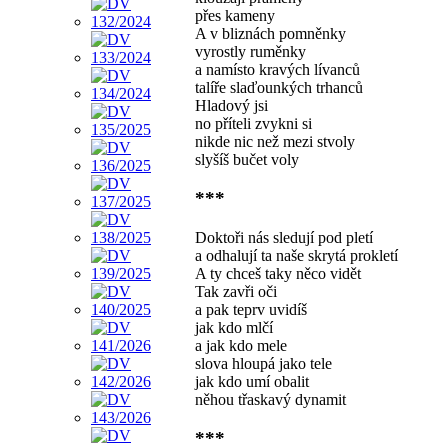
přes kameny
A v bliznách pomněnky
vyrostly ruměnky
a namísto kravých lívanců
talíře slaďounkých trhanců
Hladový jsi
no příteli zvykni si
nikde nic než mezi stvoly
slyšíš bučet voly
***
Doktoři nás sledují pod pletí
a odhalují ta naše skrytá prokletí
A ty chceš taky něco vidět
Tak zavři oči
a pak teprv uvidíš
jak kdo mlčí
a jak kdo mele
slova hloupá jako tele
jak kdo umí obalit
něhou třaskavý dynamit
***