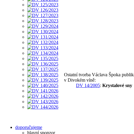
Ostatní tvorba Václava Špoka publi
v Divokém víně:
DV 14/2005
:
Krystalové sny
doporučujeme
hlavní sponzor