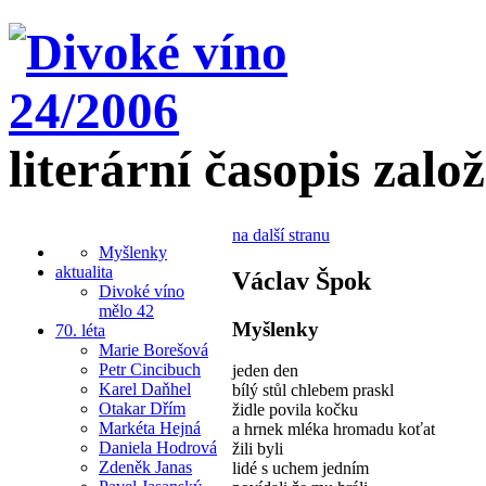
literární časopis zalo
na další stranu
Myšlenky
aktualita
Václav Špok
Divoké víno
mělo 42
Myšlenky
70. léta
Marie Borešová
Petr Cincibuch
jeden den
Karel Daňhel
bílý stůl chlebem praskl
Otakar Dřím
židle povila kočku
Markéta Hejná
a hrnek mléka hromadu koťat
Daniela Hodrová
žili byli
Zdeněk Janas
lidé s uchem jedním