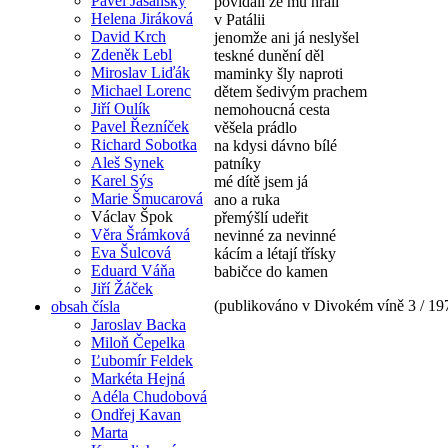
Pavel Jasanský
povídali že mu hráli
Helena Jiráková
v Patálii
David Krch
jenomže ani já neslyšel
Zdeněk Lebl
teskné dunění děl
Miroslav Liďák
maminky šly naproti
Michael Lorenc
dětem šedivým prachem
Jiří Oulík
nemohoucná cesta
Pavel Řezníček
věšela prádlo
Richard Sobotka
na kdysi dávno bílé
Aleš Synek
patníky
Karel Sýs
mé dítě jsem já
Marie Šmucarová
ano a ruka
Václav Špok
přemýšlí udeřit
Věra Šrámková
nevinné za nevinné
Eva Šulcová
kácím a létají třísky
Eduard Váňa
babičce do kamen
Jiří Žáček
(publikováno v Divokém víně 3 / 19
obsah čísla
Jaroslav Backa
Miloň Čepelka
Ľubomír Feldek
Markéta Hejná
Adéla Chudobová
Ondřej Kavan
Marta