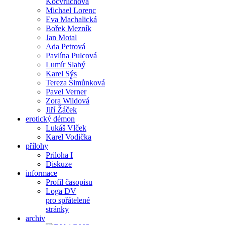
Kocvrlichová
Michael Lorenc
Eva Machalická
Bořek Mezník
Jan Motal
Ada Petrová
Pavlína Pulcová
Lumír Slabý
Karel Sýs
Tereza Šimůnková
Pavel Verner
Zora Wildová
Jiří Žáček
erotický démon
Lukáš Vlček
Karel Vodička
přílohy
Priloha I
Diskuze
informace
Profil časopisu
Loga DV
pro spřátelené
stránky
archiv