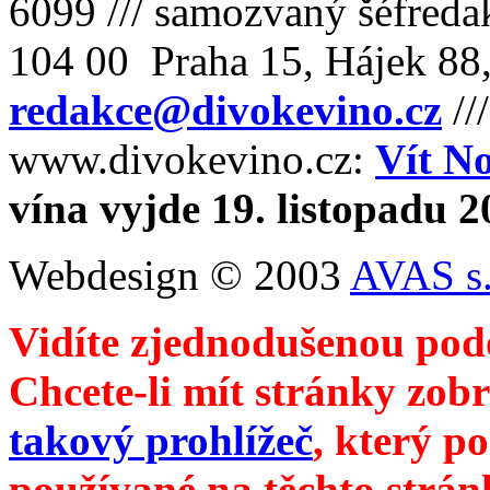
6099 /// samozvaný šéfreda
104 00 Praha 15, Hájek 88,
redakce@divokevino.cz
//
www.divokevino.cz:
Vít N
vína vyjde 19. listopadu 
Webdesign © 2003
AVAS s.
Vidíte zjednodušenou pod
Chcete-li mít stránky zobr
takový prohlížeč
, který p
používané na těchto strán