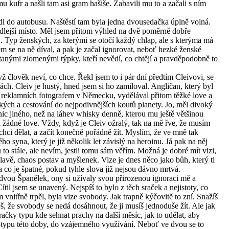
mu kufr a našli tam asi gram hašiše. Zabavili mu to a začali s ním
edl do autobusu. Naštěstí tam byla jedna dvousedačka úplně volná.
edlejší místo. Měl jsem přitom výhled na dvě poměrně dobře
. Typ ženských, za kterými se otočí každý chlap, ale s kterýma má
sem se na ně díval, a pak je začal ignorovat, neboť hezké ženské
ptanými zlomenými týpky, kteří nevědí, co chtějí a pravděpodobně to
ž člověk neví, co chce. Řekl jsem to i pár dní předtím Cleivovi, se
ch. Cleiv je hustý, hned jsem si ho zamiloval. Angličan, který byl
 reklamních fotografem v Německu, vydělával přitom těžké love a
ských a cestování do nejpodivnějších koutů planety. Jo, měl divoký
 nic jiného, než na láhev whisky denně, kterou mu ještě většinou
 žádné love. Vždy, když je Cleiv ožralý, tak na mě řve, že musím
chci dělat, a začít konečně pořádně žít. Myslím, že ve mně tak
o syna, který je již několik let závislý na heroinu. Já pak na něj
 to stále, ale nevím, jestli tomu sám věřím. Možná je dobré mít vizi,
avě, chaos postav a myšlenek. Vize je dnes něco jako bůh, který ti
 a co je špatné, pokud tyhle slova již nejsou dávno mrtvá.
 dvou Španělek, ony si užívaly svou přirozenou ignoraci mě a
til jsem se unavený. Nejspíš to bylo z těch sraček a nejistoty, co
m vnitřně trpěl, byla vize svobody. Jak trapně kýčovitě to zní. Snažíš
š, že svobody se nedá dosáhnout, že ji musíš jednoduše žít. Ale jak
ačky typu kde sehnat prachy na další měsíc, jak to udělat, aby
otypu této doby, do vzájemného využívání. Neboť ve dvou se to