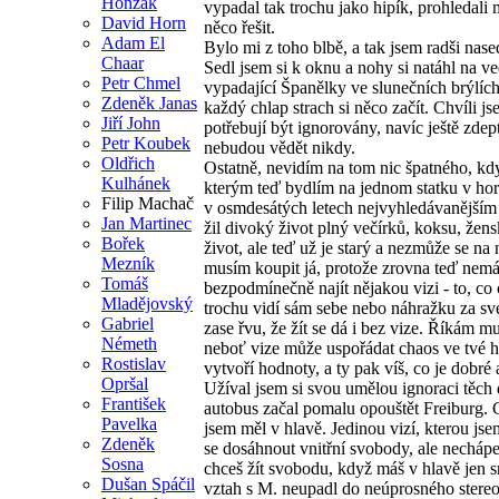
Honzák
vypadal tak trochu jako hipík, prohledali 
David Horn
něco řešit.
Adam El
Bylo mi z toho blbě, a tak jsem radši nas
Chaar
Sedl jsem si k oknu a nohy si natáhl na v
Petr Chmel
vypadající Španělky ve slunečních brýlích
Zdeněk Janas
každý chlap strach si něco začít. Chvíli j
Jiří John
potřebují být ignorovány, navíc ještě zde
Petr Koubek
nebudou vědět nikdy.
Oldřich
Ostatně, nevidím na tom nic špatného, kdy
Kulhánek
kterým teď bydlím na jednom statku v horá
Filip Machač
v osmdesátých letech nejvyhledávanějším
Jan Martinec
žil divoký život plný večírků, koksu, žen
Bořek
život, ale teď už je starý a nezmůže se na
Mezník
musím koupit já, protože zrovna teď nemá
Tomáš
bezpodmínečně najít nějakou vizi - to, co 
Mladějovský
trochu vidí sám sebe nebo náhražku za svéh
Gabriel
zase řvu, že žít se dá i bez vize. Říkám mu
Németh
neboť vize může uspořádat chaos ve tvé hl
Rostislav
vytvoří hodnoty, a ty pak víš, co je dobré
Opršal
Užíval jsem si svou umělou ignoraci těch
František
autobus začal pomalu opouštět Freiburg. Cí
Pavelka
jsem měl v hlavě. Jedinou vizí, kterou jse
Zdeněk
se dosáhnout vnitřní svobody, ale nechápe
Sosna
chceš žít svobodu, když máš v hlavě jen sr
Dušan Spáčil
vztah s M. neupadl do neúprosného stere