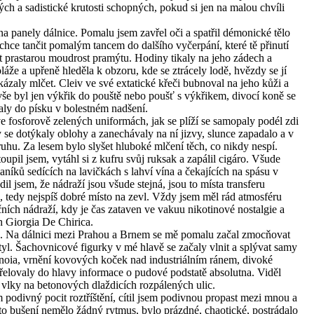
h a sadistické krutosti schopných, pokud si jen na malou chvíli
a panely dálnice. Pomalu jsem zavřel oči a spatřil démonické tělo
, chce tančit pomalým tancem do dalšího vyčerpání, které tě přinutí
 prastarou moudrost pramýtu. Hodiny tikaly na jeho zádech a
áže a upřeně hleděla k obzoru, kde se ztrácely lodě, hvězdy se jí
okázaly mlčet. Cleiv ve své extatické křeči bubnoval na jeho kůži a
 vše byl jen výkřik do pouště nebo poušť s výkřikem, divocí koně se
valy do písku v bolestném nadšení.
y ve fosforově zelených uniformách, jak se plíží se samopaly podél zdi
ty se dotýkaly oblohy a zanechávaly na ní jizvy, slunce zapadalo a v
v kruhu. Za lesem bylo slyšet hluboké mlčení těch, co nikdy nespí.
oupil jsem, vytáhl si z kufru svůj ruksak a zapálil cigáro. Všude
íků sedících na lavičkách s lahví vína a čekajících na spásu v
l jsem, že nádraží jsou všude stejná, jsou to místa transferu
u, tedy nejspíš dobré místo na zevl. Vždy jsem měl rád atmosféru
ích nádraží, kdy je čas zataven ve vakuu nikotinové nostalgie a
h Giorgia De Chirica.
. Na dálnici mezi Prahou a Brnem se mě pomalu začal zmocňovat
yl. Šachovnicové figurky v mé hlavě se začaly vlnit a splývat samy
noia, vrnění kovových koček nad industriálním ránem, divoké
elovaly do hlavy informace o pudové podstatě absolutna. Viděl
ě vlky na betonových dlaždicích rozpálených ulic.
 podivný pocit roztříštění, cítil jsem podivnou propast mezi mnou a
to bušení nemělo žádný rytmus, bylo prázdné, chaotické, postrádalo