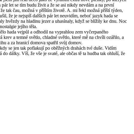
 pár let se tím budu živit a že se asi nikdy nevdám a na první
 že tak čau, možná v příštím životě. A. mi řekl možná příští týden,
tušil, že je nejspíš dalších pár let neuvidím, neboť jazyk hada se
y hvězdy na hladinu jezer a uhasínaly, když se blížily ke dnu. Noc
stalgie jejího těla.
hl tělo hada vejpůl a odhodil na vyprahlou zem vyčerpaného
á krev a temné světlo, chladné světlo, které mě na chvíli ozářilo, a
jihu a za hranicí domova spatřil svůj domov.
ěkdy se jen tak poflakují po oběžných drahách tvé duše. Vidím
do dálky. Víš, že vše je svaté, ale občas tě ta hudba tak ohluší, že