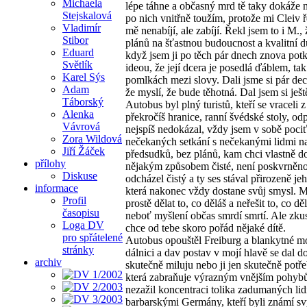
Michaela
lépe táhne a občasný mrd tě taky dokáže na
Stejskalová
po nich vnitřně toužím, protože mi Cleiv ř
Vladimír
mě nenabíjí, ale zabíjí. Řekl jsem to i M
Stibor
plánů na šťastnou budoucnost a kvalitní d
Eduard
když jsem ji po těch pár dnech znova potk
Světlík
ideou, že její dcera je posedlá ďáblem, ta
Karel Sýs
pomlkách mezi slovy. Dali jsme si pár deci
Adam
že myslí, že bude těhotná. Dal jsem si ješt
Táborský
Autobus byl plný turistů, kteří se vraceli
Alenka
překročíš hranice, ranní švédské stoly, o
Vávrová
nejspíš nedokázal, vždy jsem v sobě pociťo
Zora Wildová
nečekaných setkání s nečekanými lidmi n
Jiří Žáček
předsudků, bez plánů, kam chci vlastně doje
přílohy
nějakým způsobem čisté, není poskvrněno 
Diskuse
odcházel čistý a ty ses stával přirozeně je
informace
která nakonec vždy dostane svůj smysl. M
Profil
prostě dělat to, co děláš a neřešit to, co
časopisu
neboť myšlení občas smrdí smrtí. Ale zkus
Loga DV
chce od tebe skoro pořád nějaké dítě.
pro spřátelené
Autobus opouštěl Freiburg a blankytné m
stránky
dálnici a dav postav v mojí hlavě se dal d
archiv
skutečně miluju nebo ji jen skutečně potře
která zabraňuje výrazným vnějším pohybům
nezažil koncentraci tolika zadumaných lid
barbarskými Germány, kteří byli známí sv