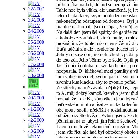
přitom líbat na krk, dokud se neobjeví rán
Tahle noc byla vlhká, ale uzamčená, její
tělem hada, který svým pohledem neustále
nekonečným odstupem od domova. Byl jse
hranicemi. Pomalu jsem chápal, že můj je
Na další den jsem šel zpátky do garáže za 
alkoholové zoufalosti, která mu byla mléke
možná tím, že tohle místo nemá žádný duch
Baťa udělal z malé vesnice za dvacet let pr
Johny se zase opil, nemohl chodit, padal po
do této zdi. Jeho bělmo bylo šedé. Opilí 
Jasná noční obloha mi svítila do očí a po 
neopustila. D. kličkoval mezi patníky a v
tom vůbec nevěděl, zvonil pak na svého p
zvonku kus klacku, aby to zvonilo pořád.
Ze střechy na mě zavolal nějaký hlas, nep
to A, můj dobrý kámoš, kterého jsem už sk
poznal, že to je K., kámoška a jeho býval
baťovského mrdu a lísal se mi ke kolenům, 
obejmout, spojit, překřížit a roztáhnout 
odráželo světlo hvězd. Vytušil jsem, že ch
pět minut na to, abych jim řekl o šachové
Laeutremontově nekonečném oceánu. Možná 
jsem vše říct, ale had byl obtočený okolo
jeho upřenému pohledu nešlo uhnout, a ta