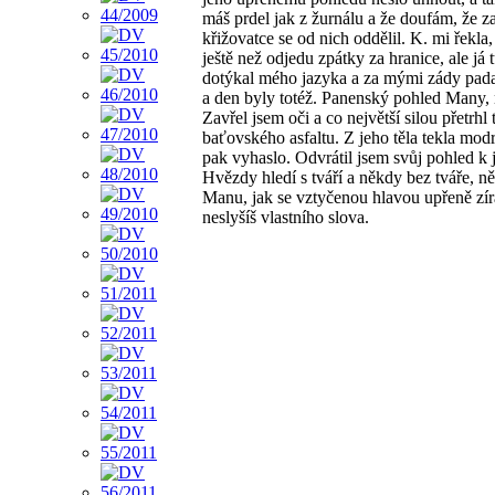
máš prdel jak z žurnálu a že doufám, že za
křižovatce se od nich oddělil. K. mi řekla,
ještě než odjedu zpátky za hranice, ale já 
dotýkal mého jazyka a za mými zády padal
a den byly totéž. Panenský pohled Many, no
Zavřel jsem oči a co největší silou přetr
baťovského asfaltu. Z jeho těla tekla modr
pak vyhaslo. Odvrátil jsem svůj pohled k 
Hvězdy hledí s tváří a někdy bez tváře, n
Manu, jak se vztyčenou hlavou upřeně zírá 
neslyšíš vlastního slova.