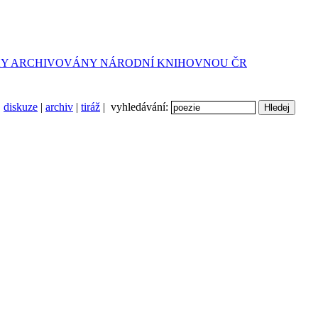
diskuze
|
archiv
|
tiráž
| vyhledávání: