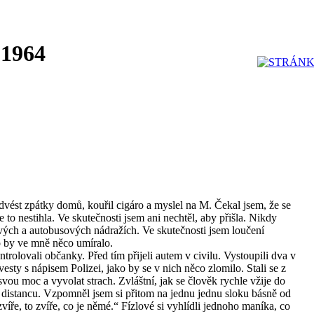
 1964
dvést zpátky domů, kouřil cigáro a myslel na M. Čekal jsem, že se
e to nestihla. Ve skutečnosti jsem ani nechtěl, aby přišla. Nikdy
ých a autobusových nádražích. Ve skutečnosti jsem loučení
o by ve mně něco umíralo.
trolovali občanky. Před tím přijeli autem v civilu. Vystoupili dva v
 vesty s nápisem Polizei, jako by se v nich něco zlomilo. Stali se z
 svou moc a vyvolat strach. Zvláštní, jak se člověk rychle vžije do
v distancu. Vzpomněl jsem si přitom na jednu jednu sloku básně od
íře, to zvíře, co je němé.“ Fízlové si vyhlídli jednoho maníka, co