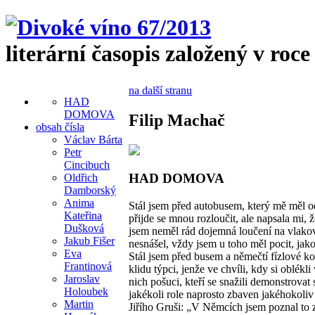
literární časopis založený v roce
na další stranu
HAD
DOMOVA
Filip Machač
obsah čísla
Václav Bárta
Petr
Cincibuch
HAD DOMOVA
Oldřich
Damborský
Anima
Stál jsem před autobusem, který mě měl o
Kateřina
přijde se mnou rozloučit, ale napsala mi, ž
Dušková
jsem neměl rád dojemná loučení na vlakov
Jakub Fišer
nesnášel, vždy jsem u toho měl pocit, jak
Eva
Stál jsem před busem a němečtí fízlové kon
Frantinová
klidu týpci, jenže ve chvíli, kdy si oblékli
Jaroslav
nich pošuci, kteří se snažili demonstrovat
Holoubek
jakékoli role naprosto zbaven jakéhokoli
Martin
Jiřího Gruši: „V Němcích jsem poznal to zv