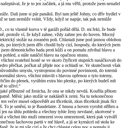
šeptával, že je to jen začátek, a já mu věřil, protože jsem nenašel
áže. Dali jsme si pár panáků. Byl tam ještě Johny, co dřív bydlel v
 se tam nemůže vrátit. Vždy, když se napije, tak pak nemůže
., co tu vlastně kurva v té garáži pořád dělá. D. mi řekl, že bude
 rovně, protože ví, že když zahne, vždy zahne jen do hoven. Mocný
ektrický stožár na zoraném poli. Chlastali jsme pod jasnou oblohou
esty, po kterých jsem dřív chodil byly cizí, hospody, do kterých jsem
dil jsem démonického hada proti kůži a on pomalu zdvihal hlavu a
en pohled, a stále natáčel hlavu na opačnou stranu.
všichni svatební hosté se ve skoro čtyřiceti stupních nasáčkovali do
dro přečkat, počkat až přijde noc a ochladí se. Ve skutečnosti však
u původního smyslu, vystrojenou do povinné povinnosti, do totemů
normální slovo, všichni mluvili s hlavou opřenou o tyto totemy,
ď frčím do plenek, vyrábím extra bio plenky, po kterých budeš mít
ě to uživí.“
aké příbuzné od ženicha, že ona se nikdy nevdá. Kouřila přitom
špatně. Měsíc jako stožár se nakláněl k zemi. Na tu nekonečnou
en večer musel odpovědět asi třicetkrát, zkus třicetkrát jinak říct
 To je umění, to je Baudelaire. Z hnusu a hoven vyrobit stříbro a
ží jen na úhlu pohledu a všechny tyhle ženy nevdané, ukotvené v
tí a všichni tito muži omezení svou omezeností, která pak vytváří
konečnou šachovou partii v mé hlavě, a já se kymácel od stolu ke
 Maně, že je mi vše cizí a že chci chlastat celou noc a pomalu ji