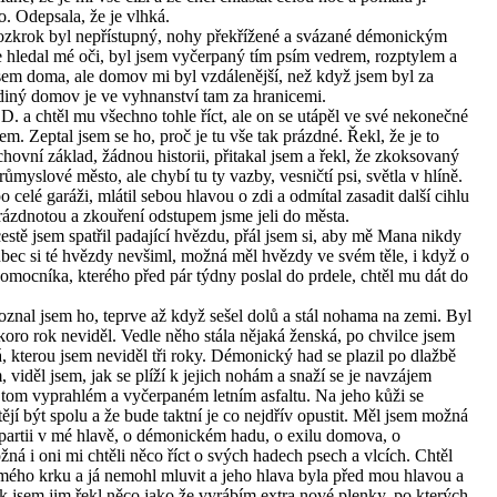
o. Odepsala, že je vlhká.
 rozkrok byl nepřístupný, nohy překřížené a svázané démonickým
 hledal mé oči, byl jsem vyčerpaný tím psím vedrem, rozptylem a
m doma, ale domov mi byl vzdálenější, než když jsem byl za
diný domov je ve vyhnanství tam za hranicemi.
D. a chtěl mu všechno tohle říct, ale on se utápěl ve své nekonečné
m. Zeptal jsem se ho, proč je tu vše tak prázdné. Řekl, že je to
ovní základ, žádnou historii, přitakal jsem a řekl, že zkoksovaný
ůmyslové město, ale chybí tu ty vazby, vesničtí psi, světla v hlíně.
 celé garáži, mlátil sebou hlavou o zdi a odmítal zasadit další cihlu
prázdnotou a zkouření odstupem jsme jeli do města.
cestě jsem spatřil padající hvězdu, přál jsem si, aby mě Mana nikdy
ůbec si té hvězdy nevšiml, možná měl hvězdy ve svém těle, i když o
omocníka, kterého před pár týdny poslal do prdele, chtěl mu dát do
oznal jsem ho, teprve až když sešel dolů a stál nohama na zemi. Byl
oro rok neviděl. Vedle něho stála nějaká ženská, po chvilce jsem
á, kterou jsem neviděl tři roky. Démonický had se plazil po dlažbě
viděl jsem, jak se plíží k jejich nohám a snaží se je navzájem
na tom vyprahlém a vyčerpaném letním asfaltu. Na jeho kůži se
tějí být spolu a že bude taktní je co nejdřív opustit. Měl jsem možná
 partii v mé hlavě, o démonickém hadu, o exilu domova, o
i oni mi chtěli něco říct o svých hadech psech a vlcích. Chtěl
 mého krku a já nemohl mluvit a jeho hlava byla před mou hlavou a
k jsem jim řekl něco jako že vyrábím extra nové plenky, po kterých