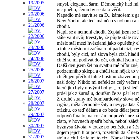
smysl, eleganci, šarm. Démonický had mi na
nic jiného, čemu by se dalo věřit.
Napadlo mě stavit se za D., kámošem z gar
New Yorku, ale teď má něco s nohama a už
chodit.
Napil se a nemohl chodit. Zeptal jsem se D
stále valit svůj freestyle, že půjde stále
měsíc stál mezi hvězdami jako opuštěný el
a tohle město mi začínalo připadat cizí, c
chodil, byly cizí, má slova byla cizí, hla
chtěl se mi podívat do očí, odmítal jsem t
Další den jsem šel na svatbu mé příbuzné, 
podzemního sklepa a chtěli tam nějak to ve
chtěli jen přečkat tuhle hostinu zbaveno
naší doby. Nikdo mi neřekl za celý večer 
které jim byly novými bohy: „Jo, já si te
prdel jak z žurnálu, doufám že za pár let m
Z druhé strany mě bombardovaly slova něj
cigára, měla černobílé šaty a nevypadala 
otázku, co teď dělám a co budu dělat jsem t
odpověď na to, na co sám odpověď neznáš.
zlato, v hovnech spatřit boha, neboť zále
byznysu života, v touze po penězích a štěs
dojem jejich hlouposti, rozehráli další ne
stolu a cítil, že je mi to cizí. Napsal jsem