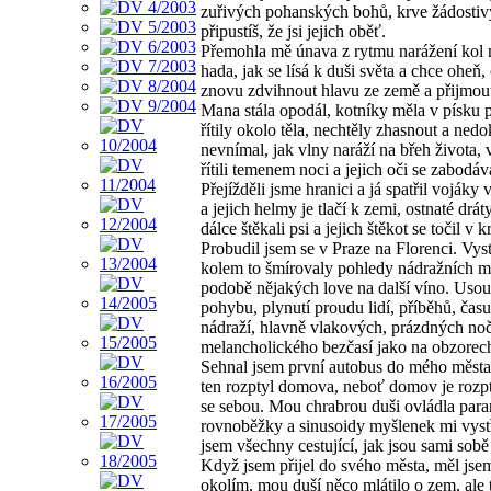
zuřivých pohanských bohů, krve žádostivýc
připustíš, že jsi jejich oběť.
Přemohla mě únava z rytmu narážení kol n
hada, jak se lísá k duši světa a chce oheň
znovu zdvihnout hlavu ze země a přijmout
Mana stála opodál, kotníky měla v písku pl
řítily okolo těla, nechtěly zhasnout a ned
nevnímal, jak vlny naráží na břeh života,
řítili temenem noci a jejich oči se zabodá
Přejížděli jsme hranici a já spatřil voják
a jejich helmy je tlačí k zemi, ostnaté drá
dálce štěkali psi a jejich štěkot se točil 
Probudil jsem se v Praze na Florenci. Vyst
kolem to šmírovaly pohledy nádražních man
podobě nějakých love na další víno. Usoudi
pohybu, plynutí proudu lidí, příběhů, čas
nádraží, hlavně vlakových, prázdných nočn
melancholického bezčasí jako na obzorec
Sehnal jsem první autobus do mého města
ten rozptyl domova, neboť domov je rozpt
se sebou. Mou chrabrou duši ovládla para
rovnoběžky a sinusoidy myšlenek mi vystř
jsem všechny cestující, jak jsou sami sob
Když jsem přijel do svého města, měl jsem
okolím, mou duší něco mlátilo o zem, ale 