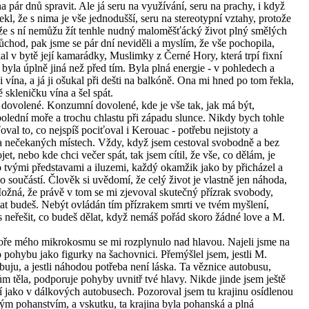
 pár dnů spravit. Ale já seru na využívání, seru na prachy, i když
ekl, že s nima je vše jednodušší, seru na stereotypní vztahy, protože
., že s ní nemůžu žít tenhle nudný maloměšťácký život plný smělých
ůchod, pak jsme se pár dní neviděli a myslím, že vše pochopila,
al v bytě její kamarádky, Muslimky z Černé Hory, která trpí fixní
k byla úplně jiná než před tím. Byla plná energie - v pohledech a
 vína, a já ji ošukal při dešti na balkóně. Ona mi hned po tom řekla,
ě skleničku vína a šel spát.
 z dovolené. Konzumní dovolené, kde je vše tak, jak má být,
dpolední moře a trochu chlastu při západu slunce. Nikdy bych tohle
val to, co nejspíš pociťoval i Kerouac - potřebu nejistoty a
a nečekaných místech. Vždy, když jsem cestoval svobodně a bez
t, nebo kde chci večer spát, tak jsem cítil, že vše, co dělám, je
tvými představami a iluzemi, každý okamžik jako by přicházel a
ho součástí. Člověk si uvědomí, že celý život je vlastně jen náhoda,
ožná, že právě v tom se mi zjevoval skutečný přízrak svobody,
 dělat budeš. Nebýt ovládán tím přízrakem smrti ve tvém myšlení,
 neřešit, co budeš dělat, když nemáš pořád skoro žádné love a M.
oře mého mikrokosmu se mi rozplynulo nad hlavou. Najeli jsme na
o pohybu jako figurky na šachovnici. Přemýšlel jsem, jestli M.
buju, a jestli náhodou potřeba není láska. Ta věznice autobusu,
 těla, podporuje pohyby uvnitř tvé hlavy. Nikde jinde jsem ještě
í jako v dálkových autobusech. Pozoroval jsem tu krajinu osídlenou
ým pohanstvím, a vskutku, ta krajina byla pohanská a plná