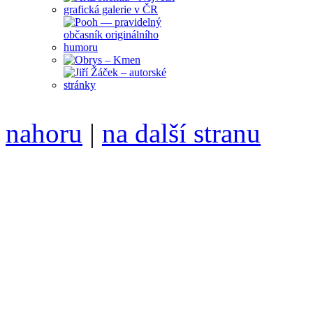
nahoru
|
na další stranu
Divoké víno 82/2016 vyšlo
6099 /// samozvaný šéfreda
104 00 Praha 10, Hájek 88,
redakce@divokevino.cz
//
///
příští číslo Divokého v