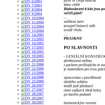
farář se chopí kalicha
láme chléb
Blahoslaveni ti kdo jsou p
večeři páně!
…
snůškou larev
posypeš hnisavý sníh
uvnitř vředu
…
PRASKNI!
PO SLAVNOSTI
- GENIÁLNÍ KONSTRUK
předhozená mršina
s pachem prožírajícím se na
je materiálem pro tvou práci
zpracována s procítěností
slizkého solitéra
téměř jistě představí
onen zajíkavý ideál krásy
po kterém prahneš
harmonickým vzorem