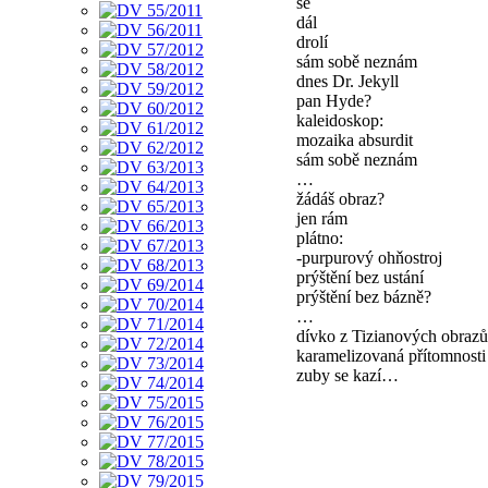
se
dál
drolí
sám sobě neznám
dnes Dr. Jekyll
pan Hyde?
kaleidoskop:
mozaika absurdit
sám sobě neznám
…
žádáš obraz?
jen rám
plátno:
-purpurový ohňostroj
prýštění bez ustání
prýštění bez bázně?
…
dívko z Tizianových obrazů
karamelizovaná přítomnosti
zuby se kazí…