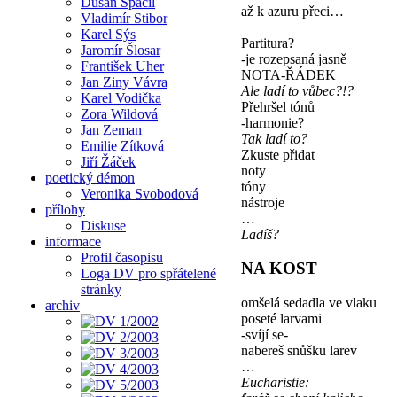
Dušan Spáčil
až k azuru přeci…
Vladimír Stibor
Karel Sýs
Partitura?
Jaromír Šlosar
-je rozepsaná jasně
František Uher
NOTA-ŘÁDEK
Jan Ziny Vávra
Ale ladí to vůbec?!?
Karel Vodička
Přehršel tónů
Zora Wildová
-harmonie?
Jan Zeman
Tak ladí to?
Emilie Zítková
Zkuste přidat
Jiří Žáček
noty
poetický démon
tóny
Veronika Svobodová
nástroje
přílohy
…
Diskuse
Ladíš?
informace
Profil časopisu
NA KOST
Loga DV pro spřátelené
stránky
omšelá sedadla ve vlaku
archiv
poseté larvami
-svíjí se-
nabereš snůšku larev
…
Eucharistie: