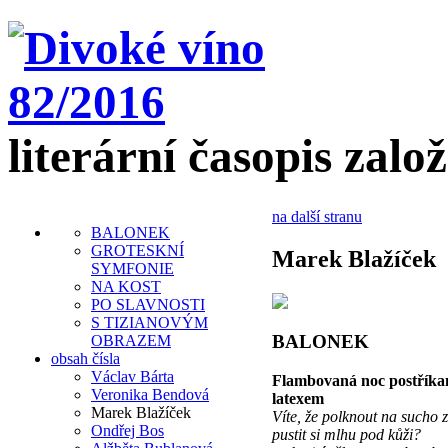
literární časopis zalo
na další stranu
BALONEK
GROTESKNÍ
Marek Blažíček
SYMFONIE
NA KOST
PO SLAVNOSTI
S TIZIANOVÝM
BALONEK
OBRAZEM
obsah čísla
Václav Bárta
Flambovaná noc postříka
Veronika Bendová
latexem
Marek Blažíček
Víte, že polknout na sucho
Ondřej Bos
pustit si mlhu pod kůži?