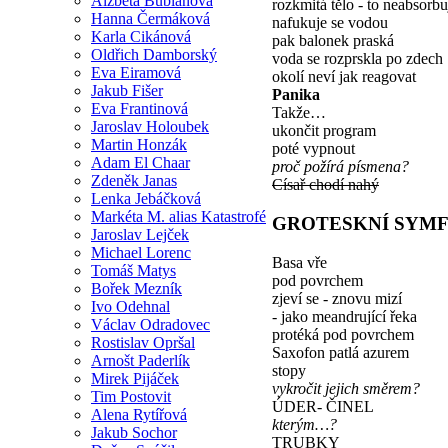
Alžběta Bublanová
rozkmitá tělo - to neabsorbu
Hanna Čermáková
nafukuje se vodou
Karla Cikánová
pak balonek praská
Oldřich Damborský
voda se rozprskla po zdech
Eva Eiramová
okolí neví jak reagovat
Jakub Fišer
Panika
Eva Frantinová
Takže…
Jaroslav Holoubek
ukončit program
Martin Honzák
poté vypnout
Adam El Chaar
proč požírá písmena?
Zdeněk Janas
Císař chodí nahý
Lenka Jebáčková
Markéta M. alias Katastrofé
GROTESKNÍ SYMF
Jaroslav Lejček
Michael Lorenc
Basa vře
Tomáš Matys
pod povrchem
Bořek Mezník
zjeví se - znovu mizí
Ivo Odehnal
- jako meandrující řeka
Václav Odradovec
protéká pod povrchem
Rostislav Opršal
Saxofon patlá azurem
Arnošt Paderlík
stopy
Mirek Pijáček
vykročit jejich směrem?
Tim Postovit
ÚDER- ČINEL
Alena Rytířová
kterým…?
Jakub Sochor
TRUBKY