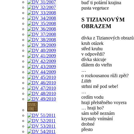
buď ti polární krajina
pusta vegetace
S TIZIANOVÝM
OBRAZEM
dívka z Tizianových obrazů
kruh otázek
střed kruhu
v odpovědi?
dívka skicuje
dlátem do vteřin
…
o rozkousanou růži zpět?
Lilith
strhni mě pod sebe!
…
cedím vodu
hraji přelstěného voyera
… hraji ho?
sám sobě neznám
krystaly vnímání
drobné
přesto