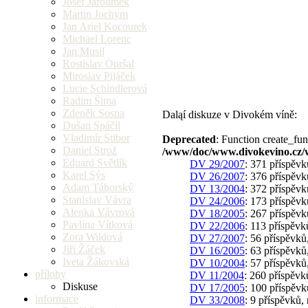
Josef Jarolímek
Martin Jochym
Jan Ariel Kocourek
Michael Lorenc
Jan Musil
Rostislav Opršal
Miroslav Pijáček
Lucie Schindlerová
Radim Šima
Zdeněk Sosna
Daląí diskuze v Divokém víně:
Dušan Spáčil
Vladimír Stibor
Deprecated
: Function create_fun
Daniel Strož
/www/doc/www.divokevino.cz/
Eduard Světlík
DV 29/2007
: 371 příspěvk
Karel Sýs
DV 26/2007
: 376 příspěvk
Adam Táborský
DV 13/2004
: 372 příspěvk
Stanislav Vávra
DV 24/2006
: 173 příspěvk
Alenka Vávrová
DV 18/2005
: 267 příspěvk
Pavlína Vítková
DV 22/2006
: 113 příspěvk
Zora Wildová
DV 27/2007
: 56 příspěvků
Jiří Žáček
DV 16/2005
: 63 příspěvků
Iveta Žákovská
DV 10/2004
: 57 příspěvků
přílohy
DV 11/2004
: 260 příspěvk
Diskuse
DV 17/2005
: 100 příspěvk
informace
DV 33/2008
: 9 příspěvků,