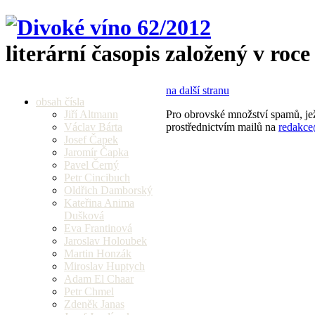
literární časopis založený v roce
na další stranu
obsah čísla
Jiří Altmann
Pro obrovské množství spamů, jež
Václav Bárta
prostřednictvím mailů na
redakce
Josef Čapek
Jaromír Čapka
Pavel Černý
Petr Cincibuch
Oldřich Damborský
Kateřina Anima
Dušková
Eva Frantinová
Jaroslav Holoubek
Martin Honzák
Miroslav Huptych
Adam El Chaar
Petr Chmel
Zdeněk Janas