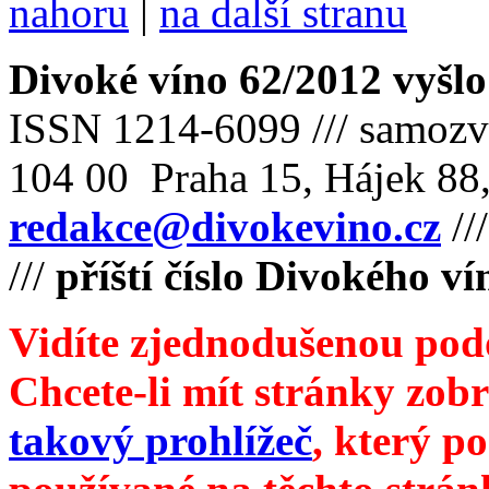
nahoru
|
na další stranu
Divoké víno 62/2012 vyšlo
ISSN 1214-6099 /// samozv
104 00 Praha 15, Hájek 88,
redakce@divokevino.cz
//
///
příští číslo Divokého v
Vidíte zjednodušenou pod
Chcete-li mít stránky zobr
takový prohlížeč
, který p