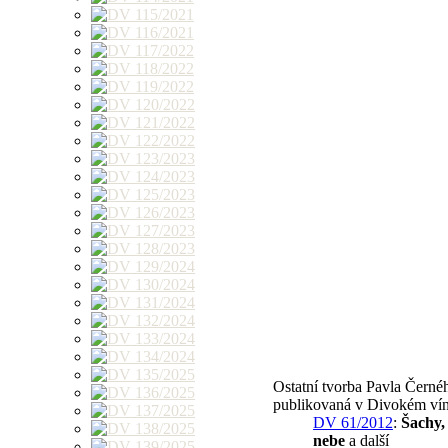
Ostatní tvorba Pavla Černé
publikovaná v Divokém vín
DV 61/2012
:
Šachy,
nebe
a další