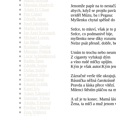
Martin Honzák
Miroslav Huptych
Jenomže papír na to nestačí
Adam El Chaar
abych, když se projdu pavla
Petr Chmel
uviděl Múzu, ba i Pegasa:
Zdeněk Janas
Myšlenku chytal spěšně do 
Josef Jarolímek
Martin Jochym
Srdce, to mluví, však je to 
Jan Ariel Kocourek
Srdce, co podmanivě bije,
Michael Lorenc
myšlenku nese díky rozumu
Jan Musil
Nelze psát přesně, dobře, 
Rostislav Opršal
Miroslav Pijáček
Umím to trochu nebo neu
Lucie Schindlerová
Z cigarety vyfukuji dým
Radim Šima
a víno rudé mlčky upíjím.
Zdeněk Sosna
Kým je však autor:Kým je
Dušan Spáčil
Vladimír Stibor
Zázračné verše tiše ukrajuji
Daniel Strož
Básnička něžná čarokrásně 
Eduard Světlík
Pravda a láska přece vítězí.
Karel Sýs
Milenci štěstím pláčou na m
Adam Táborský
Stanislav Vávra
A už je tu konec. Marná lás
Alenka Vávrová
Žena, ta mlčí a muž jenom 
Pavlína Vítková
Zora Wildová