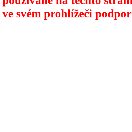
používané na těchto strán
ve svém prohlížeči podpor