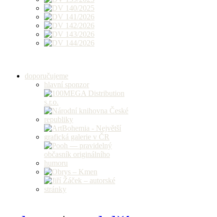
doporučujeme
hlavní sponzor