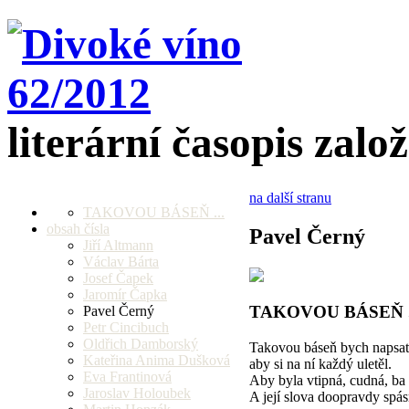
literární časopis zalo
na další stranu
TAKOVOU BÁSEŇ ...
obsah čísla
Pavel Černý
Jiří Altmann
Václav Bárta
Josef Čapek
Jaromír Čapka
TAKOVOU BÁSEŇ .
Pavel Černý
Petr Cincibuch
Oldřich Damborský
Takovou báseň bych napsat 
Kateřina Anima Dušková
aby si na ní každý uletěl.
Eva Frantinová
Aby byla vtipná, cudná, ba 
Jaroslav Holoubek
A její slova doopravdy spás