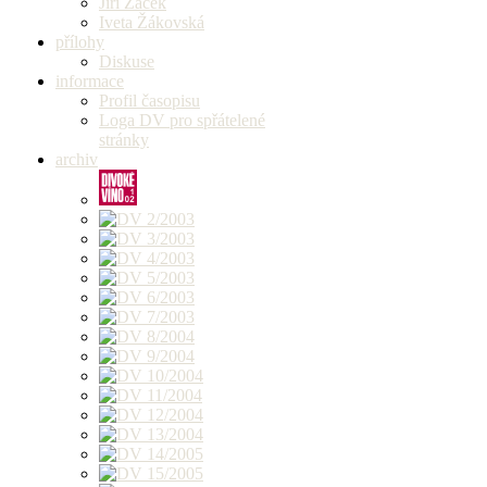
Jiří Žáček
Iveta Žákovská
přílohy
Diskuse
informace
Profil časopisu
Loga DV pro spřátelené
stránky
archiv