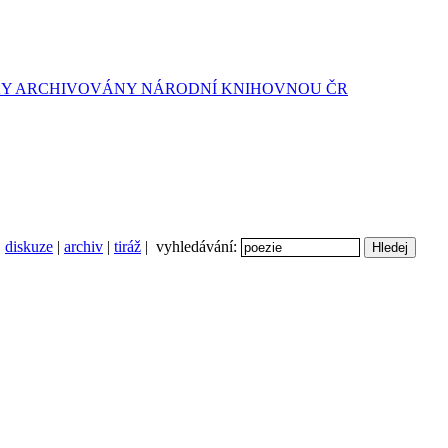
diskuze
|
archiv
|
tiráž
| vyhledávání: