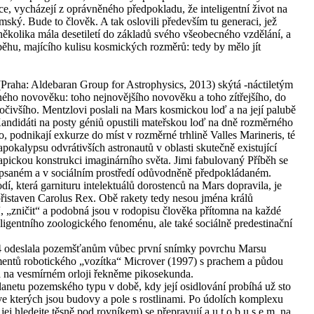
ce, vycházejí z oprávněného předpokladu, že inteligentní život na
ský. Bude to člověk. A tak oslovili především tu generaci, jež
několika mála desetiletí do základů svého všeobecného vzdělání, a
běhu, majícího kulisu kosmických rozměrů: tedy by mělo jít
Praha: Aldebaran Group for Astrophysics, 2013) skýtá -náctiletým
ného novověku: toho nejnovějšího novověku a toho zítřejšího, do
kročivšího. Mentzlovi poslali na Mars kosmickou loď a na její palubě
andidáti na posty géniů opustili mateřskou loď na dně rozměrného
, podnikají exkurze do míst v rozměrné trhlině Valles Marineris, té
 apokalypsu odvrátivších astronautů v oblasti skutečně existující
pickou konstrukci imaginárního světa. Jimi fabulovaný Příběh se
 popsaném a v sociálním prostředí odůvodněně předpokládaném.
, která garnituru intelektuálů dorostenců na Mars dopravila, je
 přistaven Carolus Rex. Obě rakety tedy nesou jména králů
, „zničit“ a podobná jsou v rodopisu člověka přítomna na každé
teligentního zoologického fenoménu, ale také sociálně predestinační
r 4 odeslala pozemšťanům vůbec první snímky povrchu Marsu
entů robotického „vozítka“ Microver (1997) s prachem a půdou
la na vesmírném orloji řekněme pikosekunda.
 planetu pozemského typu v době, kdy její osidlování probíhá už sto
, ve kterých jsou budovy a pole s rostlinami. Po údolích komplexu
ej hledejte těsně pod rovníkem) se přepravují a u t o b u s e m, na