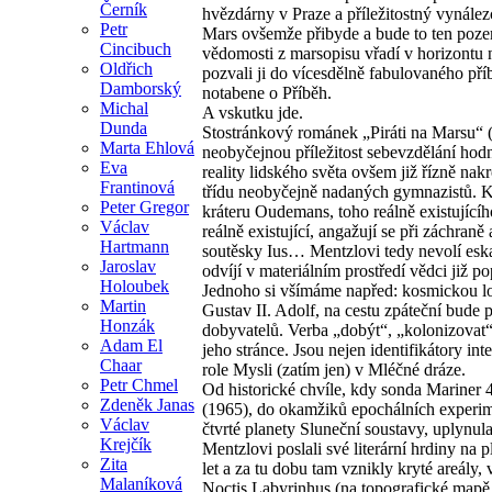
Černík
hvězdárny v Praze a příležitostný vynález
Petr
Mars ovšemže přibyde a bude to ten pozem
Cincibuch
vědomosti z marsopisu vřadí v horizontu 
Oldřich
pozvali ji do vícesdělně fabulovaného pří
Damborský
notabene o Příběh.
Michal
A vskutku jde.
Dunda
Stostránkový románek „Piráti na Marsu“ (
Marta Ehlová
neobyčejnou příležitost sebevzdělání hod
Eva
reality lidského světa ovšem již řízně na
Frantinová
třídu neobyčejně nadaných gymnazistů. K
Peter Gregor
kráteru Oudemans, toho reálně existujícího
Václav
reálně existující, angažují se při záchraně
Hartmann
soutěsky Ius… Mentzlovi tedy nevolí eska
Jaroslav
odvíjí v materiálním prostředí vědci již
Holoubek
Jednoho si všímáme napřed: kosmickou lodí
Martin
Gustav II. Adolf, na cestu zpáteční bude
Honzák
dobyvatelů. Verba „dobýt“, „kolonizovat“
Adam El
jeho stránce. Jsou nejen identifikátory in
Chaar
role Mysli (zatím jen) v Mléčné dráze.
Petr Chmel
Od historické chvíle, kdy sonda Marine
Zdeněk Janas
(1965), do okamžiků epochálních experim
Václav
čtvrté planety Sluneční soustavy, uplynu
Krejčík
Mentzlovi poslali své literární hrdiny na
Zita
let a za tu dobu tam vznikly kryté areály
Malaníková
Noctis Labyrinhus (na topografické mapě j