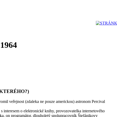
 1964
 KTERÉHO?)
ohromil veřejnost (zdaleka ne pouze americkou) astronom Percival
s interesem o elektronické knihy, provozovatelka internetového
istka, on programátor, dlouholetý spolupracovník Štefánikovy