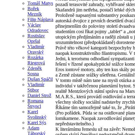
Tomáš Matys
pozadí terasovité zahrady, vyhřívané skleník
Bořek
Skafandrů jim netřeba, postačí lehké dýcha
Mezník
Proloženě napsanými substantivy poukazuj
Filip Náplava
autorská dvojice z prvních desetiletí dva
Václav
přinejmenším do poloviny století dvaadva
Odradovec
studentům cosi říkat pojmy „tablet“ a „n
Rostislav
utopickým předjímáním a raději zůstali u 
Opršal
srozumitelnost (předpokládaně) dorostene
Vladimír
Právě této věkové kategorii bezpochyby bu
Oravský
naopak konstruktivního filantropismu. V to
Rozárka
Jedni, k terorismu odhodlaní sympatizant
Riegrová
řešení v řízené apokalyptické srážce kom
Zdeněk
Eros iontové motory, aby ten kus skály p
Sosna
a Země zůstane srážky ušetřena. Geniální!
Dušan Spáčil
V tomto místě nám tane na mysli otázka a
Vladimír
individuí v takřečenou planetární bytost. 
Stibor
realitě Mentzlových státní správu na Ma
Daniel Strož
M.A.R.S., která provádí osidlování a ter
Romana
všechny složky sociální nadstavby zrychl
Štryncl
Říkáme tím samozřejmě také to, že „Pirá
Karel
(Pro pořádek. Půda se na osidlované plane
Svolinský
lomikamene. Naopak zavodňování planety 
Karel Sýs
nepředstavitelného.)
Adam
K literárnímu řemeslu už na závěr: Nemo
Táborský
ovšem skýtá čtenářovi nedostatečně dram