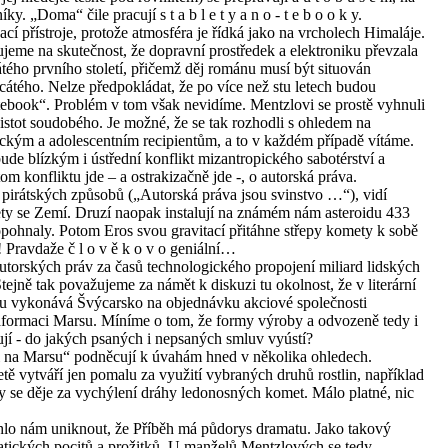
y. „Doma“ čile pracují s t a b l e t y a n o - t e b o o k y.
cí přístroje, protože atmosféra je řídká jako na vrcholech Himaláje.
eme na skutečnost, že dopravní prostředek a elektroniku převzala
cátého prvního století, přičemž děj románu musí být situován
cátého. Nelze předpokládat, že po více než stu letech budou
otebook“. Problém v tom však nevidíme. Mentzlovi se prostě vyhnuli
jistot soudobého. Je možné, že se tak rozhodli s ohledem na
ckým a adolescentním recipientům, a to v každém případě vítáme.
de blízkým i ústřední konflikt mizantropického sabotérství a
m konfliktu jde – a ostrakizačně jde -, o autorská práva.
i pirátských způsobů („Autorská práva jsou svinstvo …“), vidí
ety se Zemí. Druzí naopak instalují na známém nám asteroidu 433
opohnaly. Potom Eros svou gravitací přitáhne střepy komety k sobě
 Pravdaže č l o v ě k o v o geniální…
utorských práv za časů technologického propojení miliard lidských
Stejně tak považujeme za námět k diskuzi tu okolnost, že v literární
rsu vykonává Švýcarsko na objednávku akciové společnosti
raformaci Marsu. Míníme o tom, že formy výroby a odvozeně tedy i
ují - do jakých psaných i nepsaných smluv vyústí?
ti na Marsu“ podněcují k úvahám hned v několika ohledech.
tě vytváří jen pomalu za využití vybraných druhů rostlin, například
se děje za vychýlení dráhy ledonosných komet. Málo platné, nic
hlo nám uniknout, že Příběh má půdorys dramatu. Jako takový
atických pocitů a prožitků. U manželů Mentzlových se tedy