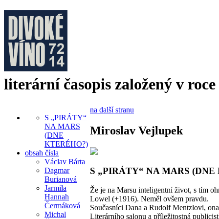
literární časopis založený v roce
na další stranu
S „PIRÁTY“
NA MARS
Miroslav Vejlupek
(DNE
KTERÉHO?)
obsah čísla
Václav Bárta
S „PIRÁTY“ NA MARS (DNE
Dagmar
Burianová
Jarmila
Že je na Marsu inteligentní život, s tím 
Hannah
Lowel (+1916). Neměl ovšem pravdu.
Čermáková
Současníci Dana a Rudolf Mentzlovi, ona 
Michal
Literárního salonu a příležitostná public