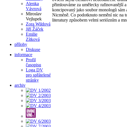
Alenka
přimlouváme za umělecky rafinovanější a
Vávrová
koncipovaný jako soubor monologů sám a 
Miroslav
Nicméně. Co podotknuto nemění nic na to
Vejlupek
literatury způsobem velmi seriózním a mn
Zora Wildová
Jiří Žáček
Emilie
Zítková
přílohy
Diskuse
informace
Profil
časopisu
Loga DV
pro spřátelené
stránky
archiv