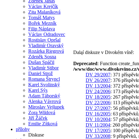
Zdeněk Janas
Václav Krejčík
Zita Malaníková
Tomáš Matys
Bořek Mezník
Filip Náplava
Václav Odradovec
Rostislav Opršal
Vladimír Oravský
Rozárka Riegrová
Daląí diskuze v Divokém víně:
Zdeněk Sosna
Dušan Spáčil
Deprecated
: Function create_fun
Vladimír Stibor
/www/doc/www.divokevino.cz/
Daniel Strož
DV 29/2007
: 371 příspěvk
Romana Štryncl
DV 26/2007
: 376 příspěvk
Karel Svolinský
DV 13/2004
: 372 příspěvk
Karel Sýs
DV 24/2006
: 173 příspěvk
Adam Táborský
DV 18/2005
: 267 příspěvk
Alenka Vávrová
DV 22/2006
: 113 příspěvk
Miroslav Vejlupek
DV 27/2007
: 56 příspěvků
Zora Wildová
DV 16/2005
: 63 příspěvků
Jiří Žáček
DV 10/2004
: 57 příspěvků
Emilie Zítková
DV 11/2004
: 260 příspěvk
přílohy
DV 17/2005
: 100 příspěvk
Diskuse
DV 33/2008
: 9 příspěvků,