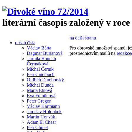
literární časopis založený v roce
na další stranu
obsah čísla
Václav Bárta
Pro obrovské množství spamů, jež
Dagmar Burianová
prostřednictvím mailů na
redakce
Jarmila Hannah
Čermáková
Michal Černík
Petr Cincibuch
Oldřich Damborský
Michal Dunda
Marta Ehlová
Eva Frantinová
Peter Gregor
Václav Hartmann
Jaroslav Holoubek
Martin Honzák
Adam El Chaar
Petr Chmel