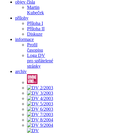
objev čísla
Martin
Kubeček
přílohy
Příloha I
Příloha II
Diskuze
informace
Profil
časopisu
Loga DV
pro spřátelené
stránky
archiv