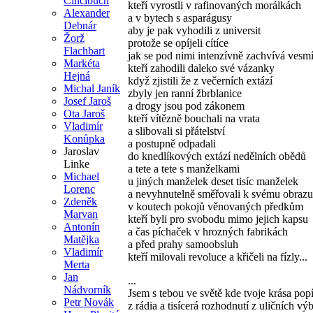
Cincibuch
kteří vyrostli v rafinovaných morálkách
Alexander
a v bytech s asparágusy
Debnár
aby je pak vyhodili z universit
Žorž
protože se opíjeli cítíce
Flachbart
jak se pod nimi intenzívně zachvívá vesmí
Markéta
kteří zahodili daleko své vázanky
Hejná
když zjistili že z večerních extází
Michal Janík
zbyly jen ranní žbrblanice
Josef Jaroš
a drogy jsou pod zákonem
Ota Jaroš
kteří vítězně bouchali na vrata
Vladimír
a slibovali si přátelství
Konůpka
a postupně odpadali
Jaroslav
do knedlíkových extází nedělních obědů
Linke
a tete a tete s manželkami
Michael
u jiných manželek deset tisíc manželek
Lorenc
a nevyhnutelně směřovali k svému obrazu
Zdeněk
v koutech pokojů věnovaných předkům
Marvan
kteří byli pro svobodu mimo jejich kapsu
Antonín
a čas píchaček v hrozných fabrikách
Matějka
a před prahy samoobsluh
Vladimír
kteří milovali revoluce a křičeli na fízly...
Merta
Jan
...
Nádvorník
Jsem s tebou ve světě kde tvoje krása pop
Petr Novák
z rádia a tisícerá rozhodnutí z uličních vý