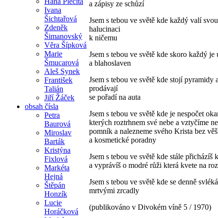
Hana Plecitá
a zápisy ze schůzí
Ivana
Šichtařová
Jsem s tebou ve světě kde každý valí svou
Zdeněk
halucinaci
Šimanovský
k ničemu
Věra Šípková
Marie
Jsem s tebou ve světě kde skoro každý je
Šmucarová
a blahoslaven
Aleš Synek
Jsem s tebou ve světě kde stojí pyramidy 
František
prodávají
Talián
se pořadí na auta
Jiří Žáček
obsah čísla
Jsem s tebou ve světě kde je nespočet ok
Petra
kterých roztrhnem své nebe a vztyčíme n
Baurová
pomník a nalezneme svého Krista bez věš
Miroslav
a kosmetické poradny
Barták
Kristýna
Jsem s tebou ve světě kde stále přicházíš
Fixlová
a vyprávíš o modré růži která kvete na roz
Markéta
Hejná
Jsem s tebou ve světě kde se denně svlék
Štěpán
mrtvými zrcadly
Honzík
Lucie
(publikováno v Divokém víně 5 / 1970)
Horáčková