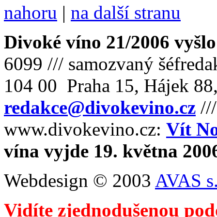
nahoru
|
na další stranu
Divoké víno 21/2006 vyšlo
6099 /// samozvaný šéfreda
104 00 Praha 15, Hájek 88,
redakce@divokevino.cz
//
www.divokevino.cz:
Vít N
vína vyjde 19. května 200
Webdesign © 2003
AVAS s.
Vidíte zjednodušenou pod