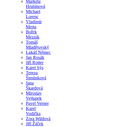
Markéta
Hrubínová
Michael
Lorenc
Vladimír
Merta
Bořek
Mezník
Tomáš
Mladějovský
Lukáš Němec
Jan Rosák
Jiří Rotter
Karel Sýs
Tereza
Šimůnková
Jana
Škardová
Miroslav
Vejlupek
Pavel Verner
Karel
Vodička
Zora Wildová
Jiří Žáček