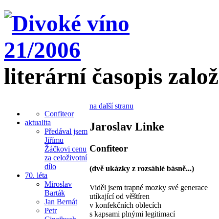
literární časopis zalo
na další stranu
Confiteor
aktualita
Jaroslav Linke
Předával jsem
Jiřímu
Confiteor
Žáčkovi cenu
za celoživotní
dílo
(dvě ukázky z rozsáhlé básně...)
70. léta
Miroslav
Viděl jsem trapné mozky své generace
Barták
utíkající od věštíren
Jan Bernát
v konfekčních oblecích
Petr
s kapsami plnými legitimací