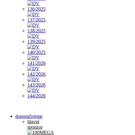
doporučujeme
hlavní
sponzor