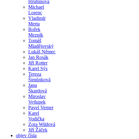
Hrubínová
Michael
Lorenc
Vladimír
Merta
Bořek
Mezník
Tomáš
Mladějovský
Lukáš Němec
Jan Rosák
Jiří Rotter
Karel Sýs
Tereza
Šimůnková
Jana
Škardová
Miroslav
Vejlupek
Pavel Verner
Karel
Vodička
Zora Wildová
Jiří Žáček
objev čísla