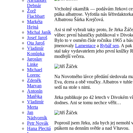
Alexander
Debnár
Vrcholný okamžik — podávám Jirkovi c
Žorž
ptáka albatrose. Vyfotila nás šéfredaktork
Flachbart
Albatrosu Šárka Krejčová.
Markéta
Hejná
Asi si mě vybrali taky proto, že Jirka Žáč
Michal Janík
vůbec první básničky publikoval v Divok
Josef Jaroš
Bylo to v osmém čísle ročníku 1965 a bás
Ota Jaroš
jmenovaly
Lamentace
a
Rybář sen
. A pak
Vladimír
stal taky vydavatelem jeho první knížky 
Konůpka
modřejší večera.
Jaroslav
Linke
Michael
Lorenc
Na Novotného lávce předání sledovala m
Zdeněk
Eva, dcera a obě vnučky. Albatros v tuhle 
Marvan
sedí na stole s nimi.
Antonín
Matějka
Jirka publikuje po 42 letech v Divokém v
Vladimír
dodnes. Ani se tomu nechce věřit…
Merta
Jan
Nádvorník
Poprosil jsem Jirku, zda bych jej nemohl v
Petr Novák
ptákem na denním světle a nad Vltavou.
Hana Plecitá