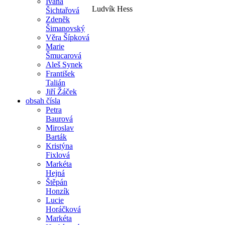
Ivana
Ludvík Hess
Šichtařová
Zdeněk
Šimanovský
Věra Šípková
Marie
Šmucarová
Aleš Synek
František
Talián
Jiří Žáček
obsah čísla
Petra
Baurová
Miroslav
Barták
Kristýna
Fixlová
Markéta
Hejná
Štěpán
Honzík
Lucie
Horáčková
Markéta