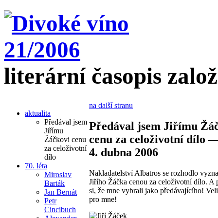
literární časopis zalo
na další stranu
aktualita
Předával jsem
Předával jsem Jiřímu Žá
Jiřímu
cenu za celoživotní dílo 
Žáčkovi cenu
za celoživotní
4. dubna 2006
dílo
70. léta
Nakladatelství Albatros se rozhodlo vyzn
Miroslav
Jiřího Žáčka cenou za celoživotní dílo. A 
Barták
si, že mne vybrali jako předávajícího! Veli
Jan Bernát
pro mne!
Petr
Cincibuch