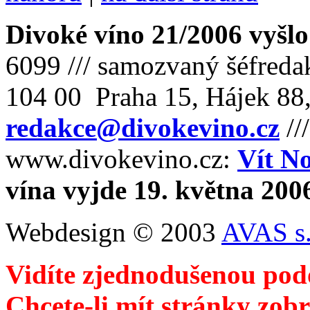
Divoké víno 21/2006 vyšlo
6099 /// samozvaný šéfreda
104 00 Praha 15, Hájek 88,
redakce@divokevino.cz
//
www.divokevino.cz:
Vít N
vína vyjde 19. května 200
Webdesign © 2003
AVAS s.
Vidíte zjednodušenou pod
Chcete-li mít stránky zobr