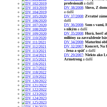
profesionáli
a další
DV 38/2008
:
Slovo, Z dom
a další
DV 37/2008
:
Zvratné záme
další
DV 36/2008
:
Som s vami, 
s nikým
a další
DV 35/2008
:
Hurá, horí! a
milióny za zavraždenie bá
DV 34/2008
:
Maturitní ob
DV 32/2007
:
Koncert, Na 
- žena a späť
a další
DV 29/2007
:
Niekto ako L
Armstrong
a další