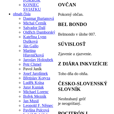
POKROK
OVČAN
KONIEC
SVIATKU
obsah čísla
Pokorný občan.
Dagmar Burianová
Michal Černík
BEL BONDO
Salvador Dalí
Oldřich Damborský
Belmondo v úlohe 007.
Kateřina Lynn
Dušková
SÚVISLOSŤ
Ján Gallo
Martina
Zjavenie a zjazvenie.
Hlavničková
Jaroslav Holoubek
Z DIÁRA INKVIZÍCIE
Petr Chmel
Pavol Janík
Josef Jarolímek
Toho dňa do ohňa.
Břetislav Kotyza
Luděk Krása
ČESKO-SLOVENSKÝ
Juraj Kuniak
SLOVNÍK
Michael Lorenc
Bořek Mezník
Neohrabaný gróf
Jan Musil
je neogrófaný.
Leopold F. Němec
Pavlína Pulcová
POCITRÓN I