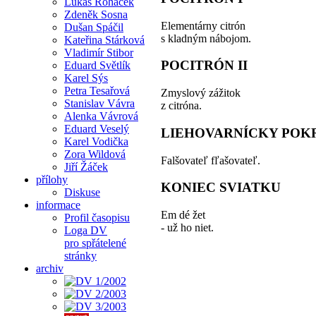
Lukáš Roháček
Zdeněk Sosna
Elementárny citrón
Dušan Spáčil
s kladným nábojom.
Kateřina Stárková
Vladimír Stibor
POCITRÓN II
Eduard Světlík
Karel Sýs
Petra Tesařová
Zmyslový zážitok
Stanislav Vávra
z citróna.
Alenka Vávrová
Eduard Veselý
LIEHOVARNÍCKY POK
Karel Vodička
Zora Wildová
Falšovateľ fľašovateľ.
Jiří Žáček
přílohy
KONIEC SVIATKU
Diskuse
informace
Em dé žet
Profil časopisu
- už ho niet.
Loga DV
pro spřátelené
stránky
archiv