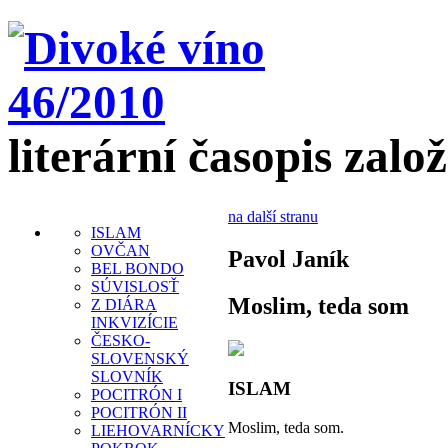
literární časopis zalo
na další stranu
ISLAM
OVČAN
Pavol Janík
BEL BONDO
SÚVISLOSŤ
Moslim, teda som
Z DIÁRA
INKVIZÍCIE
ČESKO-
SLOVENSKÝ
SLOVNÍK
ISLAM
POCITRÓN I
POCITRÓN II
Moslim, teda som.
LIEHOVARNÍCKY