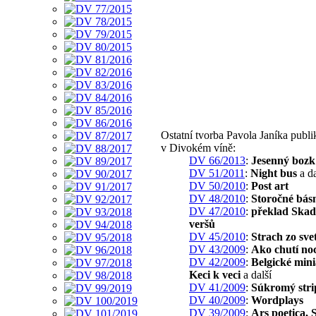
Ostatní tvorba Pavola Janíka publ
v Divokém víně:
DV 66/2013
:
Jesenný bozk
DV 51/2011
:
Night bus
a da
DV 50/2010
:
Post art
DV 48/2010
:
Storočné bás
DV 47/2010
:
překlad Ska
veršů
DV 45/2010
:
Strach zo sve
DV 43/2009
:
Ako chutí no
DV 42/2009
:
Belgické mini
Keci k veci
a další
DV 41/2009
:
Súkromý stri
DV 40/2009
:
Wordplays
DV 39/2009
:
Ars poetica,