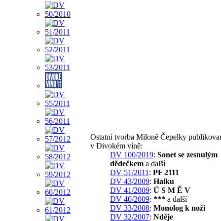
Ostatní tvorba Miloně Čepelky publikova
v Divokém víně:
DV 100/2019
:
Sonet se zesnulým
dědečkem
a další
DV 51/2011
:
PF 2111
DV 43/2009
:
Haiku
DV 41/2009
:
Ú S M Ě V
DV 40/2009
:
***
a další
DV 33/2008
:
Monolog k noži
DV 32/2007
:
Nděje