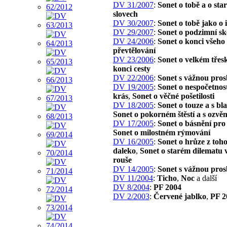
DV 31/2007
:
Sonet o tobě a o sta
slovech
DV 30/2007
:
Sonet o tobě jako o 
DV 29/2007
:
Sonet o podzimní sk
DV 24/2006
:
Sonet o konci všeho
převtělování
DV 23/2006
:
Sonet o velkém třes
konci cesty
DV 22/2006
:
Sonet s vážnou pro
DV 19/2005
:
Sonet o nespočetnos
krás
,
Sonet o věčné pošetilosti
DV 18/2005
:
Sonet o touze a s bl
Sonet o pokorném štěstí a s ozvě
DV 17/2005
:
Sonet o básnění pro
Sonet o milostném rýmování
DV 16/2005
:
Sonet o hrůze z toho,
daleko
,
Sonet o starém dilematu
rouše
DV 14/2005
:
Sonet s vážnou pro
DV 11/2004
:
Ticho
,
Noc
a další
DV 8/2004
:
PF 2004
DV 2/2003
:
Červené jablko
,
PF 2