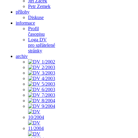
Jiří Žáček
Petr Zemek
přílohy
Diskuse
informace
Profil
časopisu
Loga DV
pro spřátelené
stránky
archiv