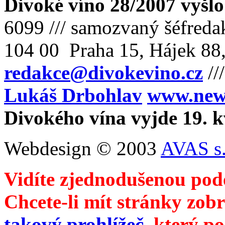
Divoké víno 28/2007 vyšlo
6099 /// samozvaný šéfreda
104 00 Praha 15, Hájek 88,
redakce@divokevino.cz
//
Lukáš Drbohlav
www.newm
Divokého vína vyjde 19. 
Webdesign © 2003
AVAS s.
Vidíte zjednodušenou pod
Chcete-li mít stránky zobr
takový prohlížeč
, který p