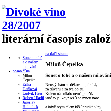
literární časopis zalo
na další stranu
Sonet o tobě
a o našem
Miloň Čepelka
milování
obsah čísla
Sonet o tobě a o našem milování
Miloň
Čepelka
Erika
Neostýchám se děkovat ti, drahá,
Daňková
za důvěru a za tvá objetí.
Ludvík Hess
Kolem nás nikdo nemá ponětí,
Robert Hladil
jaké to je, když ležíš se mnou nahá
Jaroslav
Holoubek
a když tvým tělem běží prudké vlny