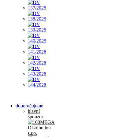
doporučujeme
hlavní
sponzor