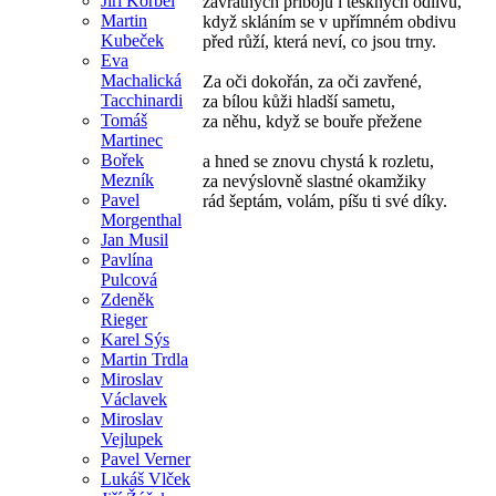
Jiří Korbel
závratných příbojů i teskných odlivů,
Martin
když skláním se v upřímném obdivu
Kubeček
před růží, která neví, co jsou trny.
Eva
Machalická
Za oči dokořán, za oči zavřené,
Tacchinardi
za bílou kůži hladší sametu,
Tomáš
za něhu, když se bouře přežene
Martinec
Bořek
a hned se znovu chystá k rozletu,
Mezník
za nevýslovně slastné okamžiky
Pavel
rád šeptám, volám, píšu ti své díky.
Morgenthal
Jan Musil
Pavlína
Pulcová
Zdeněk
Rieger
Karel Sýs
Martin Trdla
Miroslav
Václavek
Miroslav
Vejlupek
Pavel Verner
Lukáš Vlček