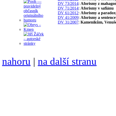
DV 73/2014
:
Aforismy z mahago
DV 71/2014
:
Aforismy v safiánu
DV 61/2012
:
Aforismy a paradox
DV 41/2009
:
Aforismy a sentence
DV 31/2007
:
Kameníkům, Venuš
nahoru
|
na další stranu
Divoké víno 117/2022 vyšl
6099 /// samozvaný šéfreda
104 00 Praha 10, Hájek 88,
redakce@divokevino.cz
//