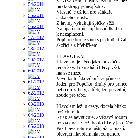
V New Yorku hustě sněží, ulice mezi
mrakodrapy je nesjízdná.
Vlastně je už jen pro sáňkaře
a skateboardisty.
Z laviny vykukují špičky věží.
Na úpatí domů stojí hospůdka-bar
k nezaplacení.
Popíjíme horké víno s pachutí křížal,
skořicí a s hřebíčkem.
HLAVOLAM
Hlavolam je něco jako louskáček
na oříšky. I namáhání hlavy však
má své meze.
Veverka ti lískové oříšky přinese.
Jeden pro Popelku, druhý pro prince
nebo do zálohy, a třetí, ten poslední,
zbude pro tebe.
Hlavolam leží u cesty, docela blízko
božích muk.
Nijak se nevnucuje. Zvědavý rozum
ho zvedne a vloží ho do hlavy jako šém.
Pak hlava rotuje a luští, až to praští,
převrací hlavolam hlavou nahoru