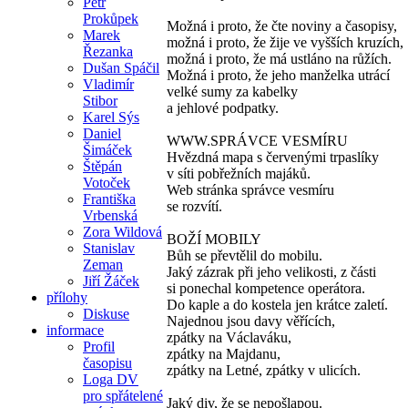
Petr
Prokůpek
Možná i proto, že čte noviny a časopisy,
Marek
možná i proto, že žije ve vyšších kruzích,
Řezanka
možná i proto, že má ustláno na růžích.
Dušan Spáčil
Možná i proto, že jeho manželka utrácí
Vladimír
velké sumy za kabelky
Stibor
a jehlové podpatky.
Karel Sýs
Daniel
WWW.SPRÁVCE VESMÍRU
Šimáček
Hvězdná mapa s červenými trpaslíky
Štěpán
v síti pobřežních majáků.
Votoček
Web stránka správce vesmíru
Františka
se rozvítí.
Vrbenská
Zora Wildová
BOŽÍ MOBILY
Stanislav
Bůh se převtělil do mobilu.
Zeman
Jaký zázrak při jeho velikosti, z části
Jiří Žáček
si ponechal kompetence operátora.
přílohy
Do kaple a do kostela jen krátce zaletí.
Diskuse
Najednou jsou davy věřících,
informace
zpátky na Václaváku,
Profil
zpátky na Majdanu,
časopisu
zpátky na Letné, zpátky v ulicích.
Loga DV
pro spřátelené
Jaký div, že se nepošlapou.