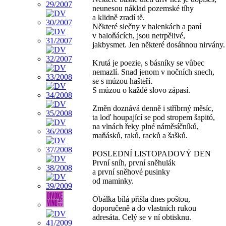
neunesou náklad pozemské tíhy
a klidně zradí tě.
Některé slečny v halenkách a paní
v baloňácích, jsou netrpělivé,
jakbysmet. Jen některé dosáhnou nirvány.
Krutá je poezie, s básníky se vůbec
nemazlí. Snad jenom v nočních snech,
se s múzou hašteří.
S múzou o každé slovo zápasí.
Změn doznává denně i stříbrný měsíc,
ta loď houpající se pod stropem šapitó,
na vlnách řeky plné náměsíčníků,
maňásků, raků, racků a šašků.
POSLEDNÍ LISTOPADOVÝ DEN
První sníh, první sněhulák
a první sněhové pusinky
od maminky.
Obálka bílá přišla dnes poštou,
doporučeně a do vlastních rukou
adresáta. Celý se v ní obtisknu.