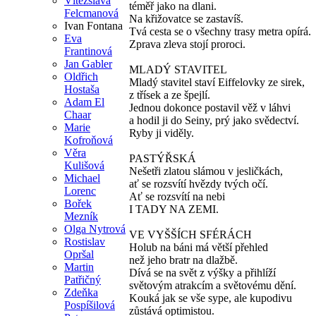
Vítězslava
téměř jako na dlani.
Felcmanová
Na křižovatce se zastavíš.
Ivan Fontana
Tvá cesta se o všechny trasy metra opírá.
Eva
Zprava zleva stojí proroci.
Frantinová
Jan Gabler
MLADÝ STAVITEL
Oldřich
Mladý stavitel staví Eiffelovky ze sirek,
Hostaša
z třísek a ze špejlí.
Adam El
Jednou dokonce postavil věž v láhvi
Chaar
a hodil ji do Seiny, prý jako svědectví.
Marie
Ryby ji viděly.
Kofroňová
Věra
PASTÝŘSKÁ
Kulišová
Nešetři zlatou slámou v jesličkách,
Michael
ať se rozsvítí hvězdy tvých očí.
Lorenc
Ať se rozsvítí na nebi
Bořek
I TADY NA ZEMI.
Mezník
Olga Nytrová
VE VYŠŠÍCH SFÉRÁCH
Rostislav
Holub na báni má větší přehled
Opršal
než jeho bratr na dlažbě.
Martin
Dívá se na svět z výšky a přihlíží
Patřičný
světovým atrakcím a světovému dění.
Zdeňka
Kouká jak se vše sype, ale kupodivu
Pospíšilová
zůstává optimistou.