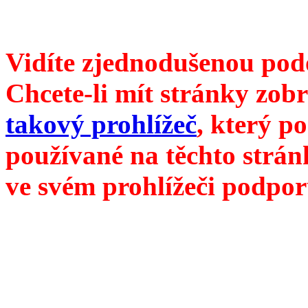
///
příští číslo Divokého v
Vidíte zjednodušenou pod
Chcete-li mít stránky zobr
takový prohlížeč
, který p
používané na těchto strán
ve svém prohlížeči podpor