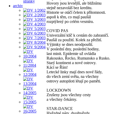
stránky
Hovory jsou levnější, ale bližnímu
archiv
stejně nezavoláš bez kreditu.
Historie se otáčí čelem k přítomnosti.
aspoň k těm, co mají paušál
rozptýlený po celém vesmíru.
COVID PAS
Univerzální klíč k cestám do zahraničí.
Paušál za použití. Kolek za přežití.
Výjimky se dnes neodpouští.
V poslední dny, poslední hodiny,
last minit. Epidemie už ovládla
Rakousko, Řecko, Rumunsko a Rusko.
Starý kontinent a nové ostrovy.
Kácí se Řím!
Letecké linky mají dnes nové řády,
do všech zemí světa, na všechny
ostrovy autopiloti létají po paměti.
LOCKDOWN
Zrušeny jsou všechny cesty
a všechny čekárny.
STAR-DANCE
Hvězdné páry, dvojhvězdy,