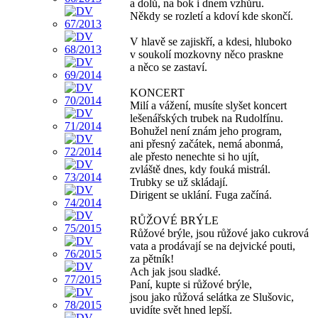
a dolů, na bok i dnem vzhůru.
Někdy se rozletí a kdoví kde skončí.
V hlavě se zajiskří, a kdesi, hluboko
v soukolí mozkovny něco praskne
a něco se zastaví.
KONCERT
Milí a vážení, musíte slyšet koncert
lešenářských trubek na Rudolfínu.
Bohužel není znám jeho program,
ani přesný začátek, nemá abonmá,
ale přesto nenechte si ho ujít,
zvláště dnes, kdy fouká mistrál.
Trubky se už skládají.
Dirigent se uklání. Fuga začíná.
RŮŽOVÉ BRÝLE
Růžové brýle, jsou růžové jako cukrová
vata a prodávají se na dejvické pouti,
za pětník!
Ach jak jsou sladké.
Paní, kupte si růžové brýle,
jsou jako růžová selátka ze Slušovic,
uvidíte svět hned lepší.