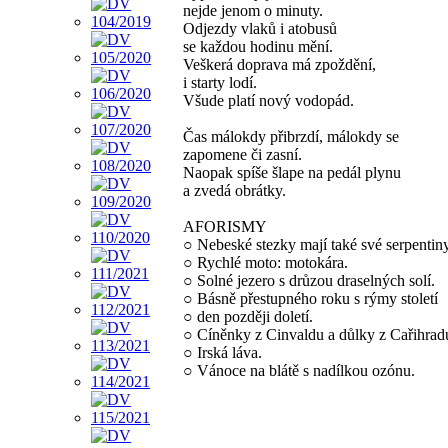
nejde jenom o minuty.
Odjezdy vlaků i atobusů
se každou hodinu mění.
Veškerá doprava má zpoždění,
i starty lodí.
Všude platí nový vodopád.
Čas málokdy přibrzdí, málokdy se
zapomene či zasní.
Naopak spíše šlape na pedál plynu
a zvedá obrátky.
AFORISMY
○ Nebeské stezky mají také své serpentiny
○ Rychlé moto: motokára.
○ Solné jezero s drůzou draselných solí.
○ Básně přestupného roku s rýmy století
○ den později doletí.
○ Cíněnky z Cinvaldu a důlky z Cařihrad
○ Irská láva.
○ Vánoce na blátě s nadílkou ozónu.