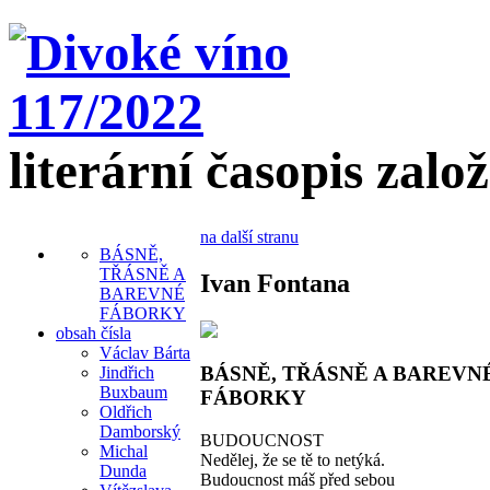
literární časopis zalo
na další stranu
BÁSNĚ,
TŘÁSNĚ A
Ivan Fontana
BAREVNÉ
FÁBORKY
obsah čísla
Václav Bárta
BÁSNĚ, TŘÁSNĚ A BAREVN
Jindřich
Buxbaum
FÁBORKY
Oldřich
Damborský
BUDOUCNOST
Michal
Nedělej, že se tě to netýká.
Dunda
Budoucnost máš před sebou