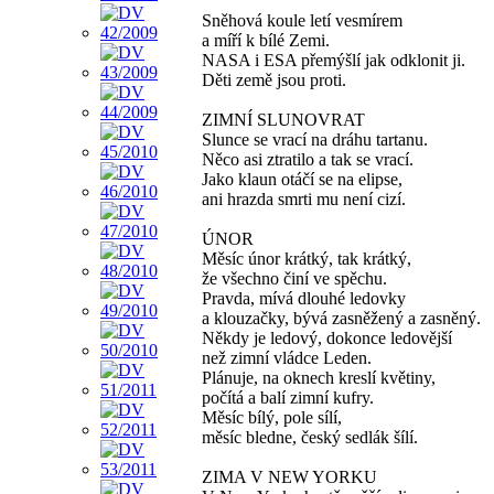
Sněhová koule letí vesmírem
a míří k bílé Zemi.
NASA i ESA přemýšlí jak odklonit ji.
Děti země jsou proti.
ZIMNÍ SLUNOVRAT
Slunce se vrací na dráhu tartanu.
Něco asi ztratilo a tak se vrací.
Jako klaun otáčí se na elipse,
ani hrazda smrti mu není cizí.
ÚNOR
Měsíc únor krátký, tak krátký,
že všechno činí ve spěchu.
Pravda, mívá dlouhé ledovky
a klouzačky, bývá zasněžený a zasněný.
Někdy je ledový, dokonce ledovější
než zimní vládce Leden.
Plánuje, na oknech kreslí květiny,
počítá a balí zimní kufry.
Měsíc bílý, pole sílí,
měsíc bledne, český sedlák šílí.
ZIMA V NEW YORKU