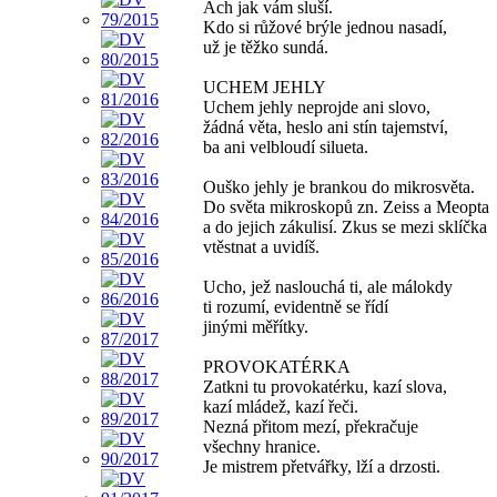
Ach jak vám sluší.
Kdo si růžové brýle jednou nasadí,
už je těžko sundá.
UCHEM JEHLY
Uchem jehly neprojde ani slovo,
žádná věta, heslo ani stín tajemství,
ba ani velbloudí silueta.
Ouško jehly je brankou do mikrosvěta.
Do světa mikroskopů zn. Zeiss a Meopta
a do jejich zákulisí. Zkus se mezi sklíčka
vtěstnat a uvidíš.
Ucho, jež naslouchá ti, ale málokdy
ti rozumí, evidentně se řídí
jinými měřítky.
PROVOKATÉRKA
Zatkni tu provokatérku, kazí slova,
kazí mládež, kazí řeči.
Nezná přitom mezí, překračuje
všechny hranice.
Je mistrem přetvářky, lží a drzosti.