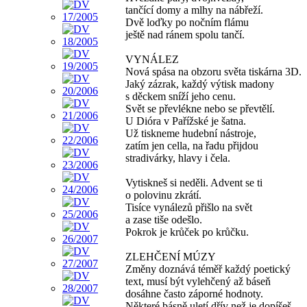
tančící domy a mlhy na nábřeží.
Dvě loďky po nočním flámu
ještě nad ránem spolu tančí.
VYNÁLEZ
Nová spása na obzoru světa tiskárna 3D.
Jaký zázrak, každý výtisk madony
s děckem sníží jeho cenu.
Svět se převlékne nebo se převtělí.
U Dióra v Pařížské je šatna.
Už tiskneme hudební nástroje,
zatím jen cella, na řadu přijdou
stradivárky, hlavy i čela.
Vytiskneš si neděli. Advent se ti
o polovinu zkrátí.
Tisíce vynálezů přišlo na svět
a zase tiše odešlo.
Pokrok je krůček po krůčku.
ZLEHČENÍ MÚZY
Změny doznává téměř každý poetický
text, musí být vylehčený až báseň
dosáhne často záporné hodnoty.
Některé básně uletí dřív než je dopíšeš,