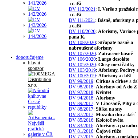
a další
DV 112/2021
:
I. Verše z pražské
a další
DV 111/2021
:
Básně, aforismy a 
a další
DV 110/2020
:
Aforismy, Variace 
pana K.
DV 108/2020
:
Střapaté básně a
nabroušené aforismy
DV 107/2020
:
Zatracené básně
doporučujeme
DV 106/2020
:
Largo desoláto
hlavní
DV 105/2020
:
Glosy mezi řádky
sponzor
DV 103/2019
:
Aforismy, Pochvy 
DV 100/2019
:
Aforismy
a další
DV 99/2019
:
Cirkus a církev
a dal
DV 98/2018
:
Aforismy od A do Z
DV 97/2018
:
Kvintet
DV 94/2018
:
Aforismy
DV 89/2017
:
V Libosadě, Pihy
a d
DV 88/2017
:
Síťka na sny
DV 87/2017
:
Mozaika dní
a další
DV 85/2016
:
Kolotoč světa
DV 83/2016
:
Aforismy a paradox
DV 81/2016
:
Čajové růže
DV 77/2015
:
Aforismy a metafor