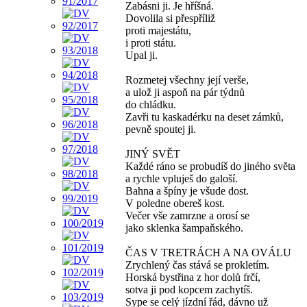
Zabásni ji. Je hříšná.
Dovolila si přespříliž
proti majestátu,
i proti státu.
Upal ji.
Rozmetej všechny její verše,
a ulož ji aspoň na pár týdnů
do chládku.
Zavři tu kaskadérku na deset zámků,
pevně spoutej ji.
JINÝ SVĚT
Každé ráno se probudíš do jiného světa
a rychle vpluješ do galoší.
Bahna a špíny je všude dost.
V poledne obereš kost.
Večer vše zamrzne a orosí se
jako sklenka šampaňského.
ČAS V TRETRÁCH A NA OVÁLU
Zrychlený čas stává se prokletím.
Horská bystřina z hor dolů frčí,
sotva ji pod kopcem zachytíš.
Sype se celý jízdní řád, dávno už