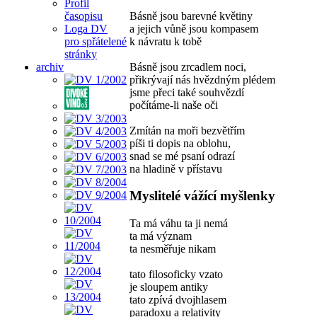
Profil
Básně jsou barevné květiny
časopisu
a jejich vůně jsou kompasem
Loga DV
k návratu k tobě
pro spřátelené
stránky
Básně jsou zrcadlem noci,
archiv
přikrývají nás hvězdným plédem
jsme přeci také souhvězdí
počítáme-li naše oči
Zmítán na moři bezvětřím
píši ti dopis na oblohu,
snad se mé psaní odrazí
na hladině v přístavu
Myslitelé vážící myšlenky
Ta má váhu ta ji nemá
ta má význam
ta nesměřuje nikam
tato filosoficky vzato
je sloupem antiky
tato zpívá dvojhlasem
paradoxu a relativity