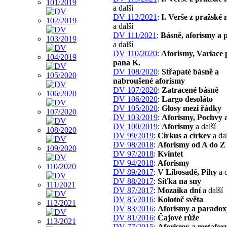
a další
DV 112/2021
:
I. Verše z pražské
a další
DV 111/2021
:
Básně, aforismy a 
a další
DV 110/2020
:
Aforismy, Variace 
pana K.
DV 108/2020
:
Střapaté básně a
nabroušené aforismy
DV 107/2020
:
Zatracené básně
DV 106/2020
:
Largo desoláto
DV 105/2020
:
Glosy mezi řádky
DV 103/2019
:
Aforismy, Pochvy 
DV 100/2019
:
Aforismy
a další
DV 99/2019
:
Cirkus a církev
a dal
DV 98/2018
:
Aforismy od A do Z
DV 97/2018
:
Kvintet
DV 94/2018
:
Aforismy
DV 89/2017
:
V Libosadě, Pihy
a d
DV 88/2017
:
Síťka na sny
DV 87/2017
:
Mozaika dní
a další
DV 85/2016
:
Kolotoč světa
DV 83/2016
:
Aforismy a paradox
DV 81/2016
:
Čajové růže
DV 77/2015
:
Aforismy a metafor