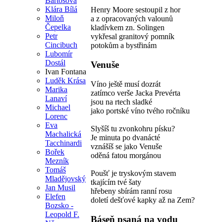
Bartošová
Klára Bílá
Henry Moore sestoupil z hor
Miloň
a z opracovaných valounů
Čepelka
kladívkem zn. Solingen
Petr
vykřesal granitový pomník
Cincibuch
potokům a bystřinám
Lubomír
Dostál
Venuše
Ivan Fontana
Luděk Krása
Víno ještě musí dozrát
Marika
zatímco verše Jacka Prevérta
Lanaví
jsou na rtech sladké
Michael
jako portské víno tvého ročníku
Lorenc
Eva
Slyšíš tu zvonkohru písku?
Machalická
Je minuta po dvanácté
Tacchinardi
vznášíš se jako Venuše
Bořek
oděná fatou morgánou
Mezník
Tomáš
Poušť je tryskovým stavem
Mladějovský
tkajícím tvé šaty
Jan Musil
hřebeny sbírám ranní rosu
Elefen
doletí dešťové kapky až na Zem?
Bozsko -
Leopold F.
Báseň psaná na vodu