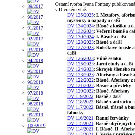
Ostatní tvorba Ivana Fontany publikovan
v Divokém víně:
DV 135/2025
:
I. Metafory, aforis
myšlenky a nápady
a další
DV 134/2024
:
Básně z košíku
a da
DV 132/2024
:
Večerní básně
a dal
DV 130/2024
:
I. Básně
a další
DV 128/2023
:
Básně
a další
DV 127/2023
:
Kolečkové brusle 
další
DV 126/2023
:
Vůně šelaku
DV 125/2023
:
Jarní etudy
a další
DV 124/2023
:
Skrojek šíleného m
DV 123/2023
:
Aforismy a básně
a
DV 122/2022
:
Básně, Aforismy z
DV 121/2022
:
Básně a převleky
DV 120/2022
:
Básně, Aforismy
DV 119/2022
:
Básně
a další
DV 118/2022
:
Básně z antracitu
a
DV 117/2022
:
Básně, třásně a ba
fáborky
DV 116/2021
:
Ranní červánky
DV 115/2021
:
Básně obyčejných 
DV 114/2021
:
I. Básně, II. Afori
DV 113/2021
:
I. Verše z pražské