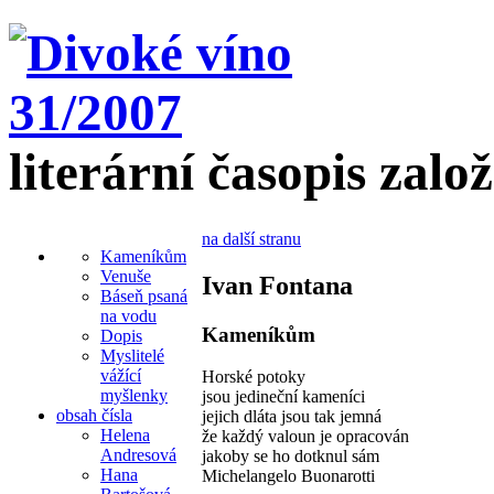
literární časopis zalo
na další stranu
Kameníkům
Venuše
Ivan Fontana
Báseň psaná
na vodu
Kameníkům
Dopis
Myslitelé
vážící
Horské potoky
myšlenky
jsou jedineční kameníci
obsah čísla
jejich dláta jsou tak jemná
Helena
že každý valoun je opracován
Andresová
jakoby se ho dotknul sám
Hana
Michelangelo Buonarotti