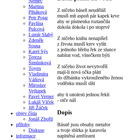
Němec
Martina
Z ničeho báseň neuděláš
Plháková
musíš mít aspoň pár kapek krve
Petr Pojar
aby se písmenka roztančila
Pavlína
dokola dokola i po stoprvé
Pulcová
Lumír Slabý
Z ničeho knihu nenapíšeš
Zdeněk
z života musíš krev vylíti
Sosna
z jednoho břehu řek ze slunce
Karel Sýs
nabírat vod, vínečkem býti
Tereza
Šimůnková
Z ničeho život nevytvoříš
Toyen
mají-li nová očka pláti
Vladimíra
do džbánku vykrouženého ženou
Váňová
voděnku musíš slíti
Miroslav
Vejlupek
aby ti ratolesti jednou řekli
Pavel Verner
- otče náš
Lukáš Vlček
Jiří Žáček
Dopis
objev čísla
Jonáš Zbořil
Básně jsou obsahy metafor
přílohy
a tvoje sbírka je karavela
Diskuse
naplněná amfórami
informace