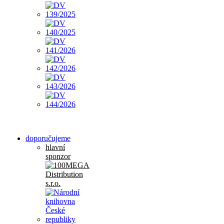
doporučujeme
hlavní
sponzor