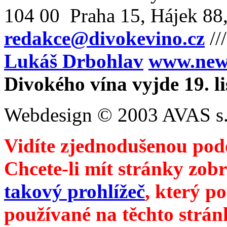
104 00 Praha 15, Hájek 88,
redakce@divokevino.cz
//
Lukáš Drbohlav
www.newm
Divokého vína vyjde 19. l
Webdesign © 2003 AVAS s.
Vidíte zjednodušenou pod
Chcete-li mít stránky zobr
takový prohlížeč
, který p
používané na těchto strán